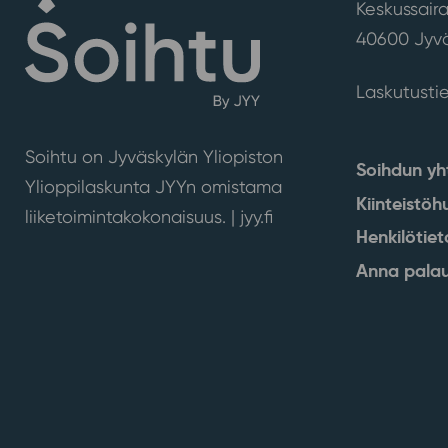
Keskussaira
40600 Jyvä
Laskutusti
Soihtu on Jyväskylän Yliopiston
Soihdun yh
Ylioppilaskunta JYYn omistama
Kiinteistöh
liiketoimintakokonaisuus. |
jyy.fi
Henkilötiet
Anna palau