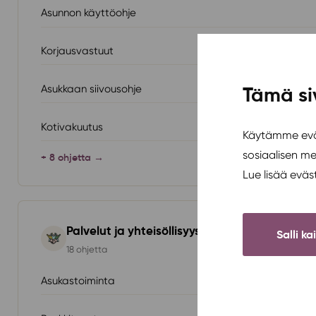
Asunnon käyttöohje
Korjausvastuut
Asukkaan siivousohje
Tämä si
Kotivakuutus
Käytämme eväs
sosiaalisen m
+ 8 ohjetta →
Lue lisää evä
Palvelut ja yhteisöllisyys
Salli ka
18 ohjetta
Asukastoiminta