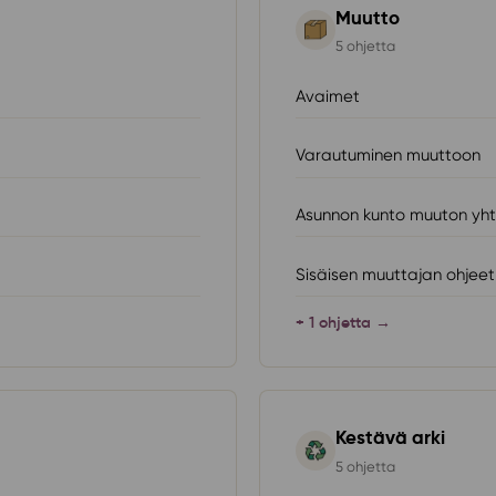
Muutto
5 ohjetta
Avaimet
Varautuminen muuttoon
Asunnon kunto muuton yh
Sisäisen muuttajan ohjeet
+ 1 ohjetta →
Kestävä arki
5 ohjetta