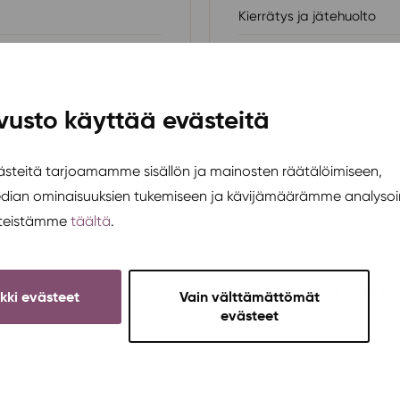
Kierrätys ja jätehuolto
Yhteiset tilat
Jakamistalous Soihdun as
vusto käyttää evästeitä
Laina- ja vuokratavarat
teitä tarjoamamme sisällön ja mainosten räätälöimiseen,
edian ominaisuuksien tukemiseen ja kävijämäärämme analysoi
+ 1 ohjetta →
steistämme
täältä
.
Maksut ja laskutu
ikki evästeet
Vain välttämättömät
evästeet
11 ohjetta
Vuokranmaksu