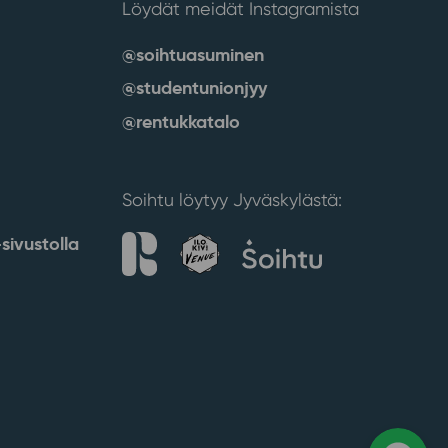
Löydät meidät Instagramista
@soihtuasuminen
@studentunionjyy
@rentukkatalo
Soihtu löytyy Jyväskylästä:
sivustolla