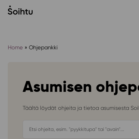
Siirry
sisältöön
Home
»
Ohjepankki
Asumisen ohjep
Täältä löydät ohjeita ja tietoa asumisesta Soih
Hae
ohjepankista