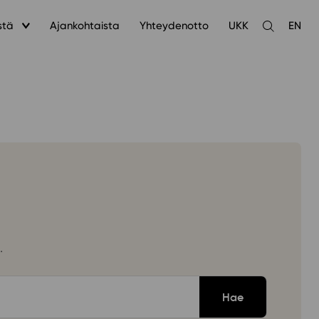
stä
Ajankohtaista
Yhteydenotto
UKK
EN
Avaa
haku
.