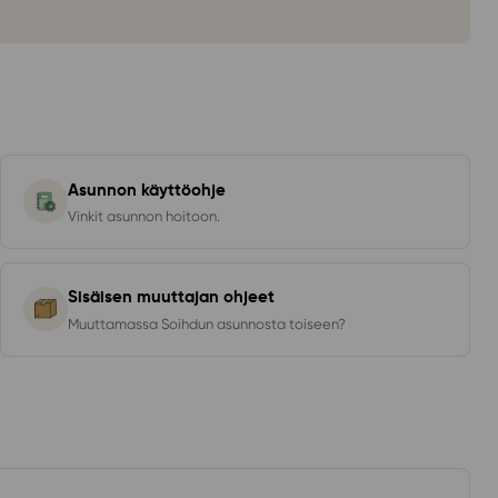
Asunnon käyttöohje
Vinkit asunnon hoitoon.
Sisäisen muuttajan ohjeet
Muuttamassa Soihdun asunnosta toiseen?