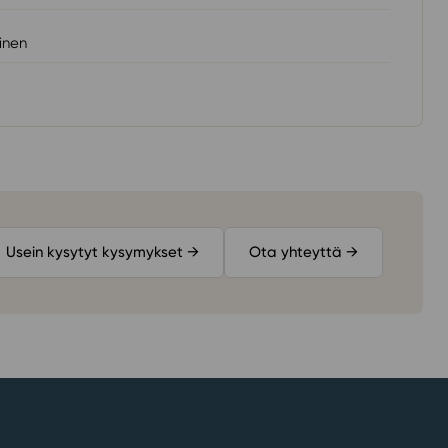
inen
Usein kysytyt kysymykset
→
Ota yhteyttä
→