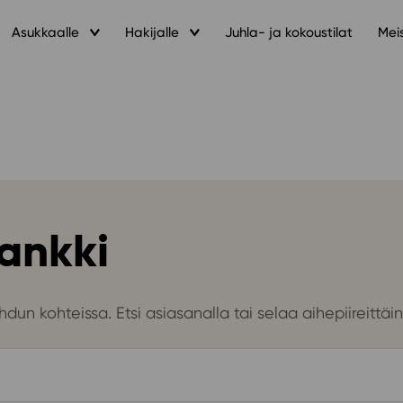
Asukkaalle
Hakijalle
Juhla- ja kokoustilat
Mei
ankki
dun kohteissa. Etsi asiasanalla tai selaa aihepiireittäin