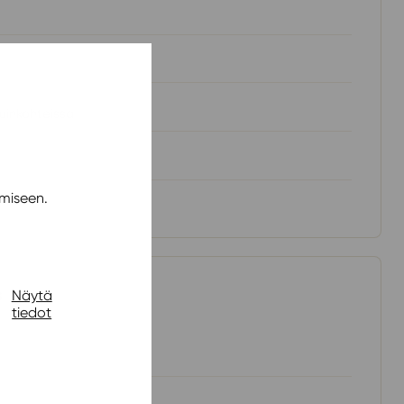
uinkohteissa
miseen.
s
Näytä
tiedot