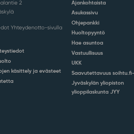
Ajankohtaista
alantie 2
skylä
Asukassivu
Ohjepankki
edot Yhteydenotto-sivulla
Huoltopyyntö
Hae asuntoa
teystiedot
Vastuullisuus
uolto
UKK
ojen käsittely ja evästeet
Saavutettavuus soihtu.fi-
tetta
Jyväskylän yliopiston
ylioppilaskunta JYY