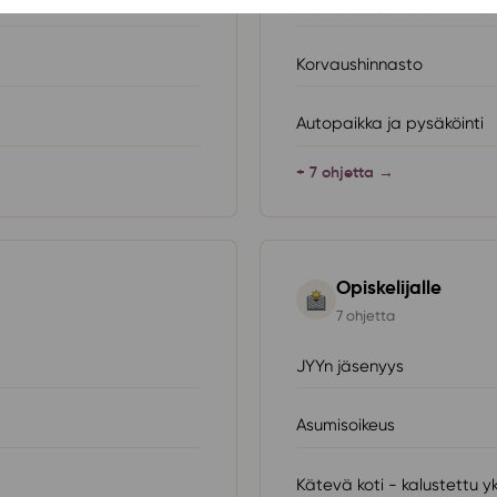
Vesimaksu ja vesiennakko
Korvaushinnasto
Autopaikka ja pysäköinti
+ 7 ohjetta →
Opiskelijalle
7 ohjetta
JYYn jäsenyys
Asumisoikeus
Kätevä koti - kalustettu yk