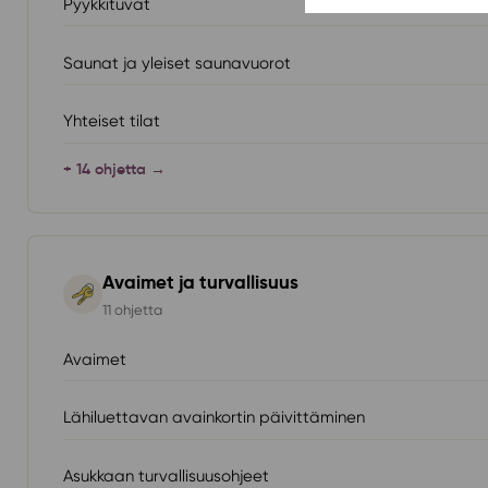
Pyykkituvat
Saunat ja yleiset saunavuorot
Yhteiset tilat
+ 14 ohjetta →
Avaimet ja turvallisuus
11 ohjetta
Avaimet
Lähiluettavan avainkortin päivittäminen
Asukkaan turvallisuusohjeet