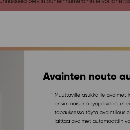
nuksella oleviin puhelinnumeroihin ei voi lähettää
Avainten nouto a
Muuttaville asukkaille avaimet 
ensimmäisenä työpäivänä, ellei 
tapauksessa täytä avaintilausl
laittaa avaimet automaattiin vai