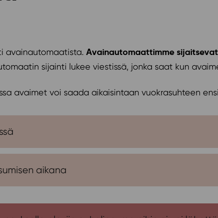
Avainautomaattimme sijaitsevat I
ti avainautomaatista.
tomaatin sijainti lukee viestissä, jonka saat kun avaim
sa avaimet voi saada aikaisintaan vuokrasuhteen ens
ssä
sumisen aikana