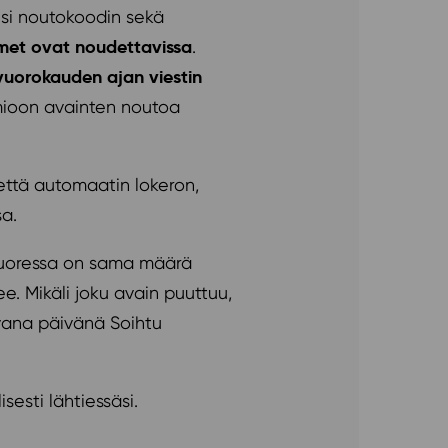
isi noutokoodin sekä
met ovat noudettavissa
.
vuorokauden ajan viestin
ioon avainten noutoa
että automaatin lokeron,
sa.
jekuoressa on sama määrä
ee. Mikäli joku avain puuttuu,
avana päivänä Soihtu
isesti lähtiessäsi.