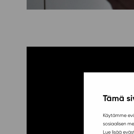
Tämä si
Käytämme eväs
sosiaalisen m
Lue lisää evä