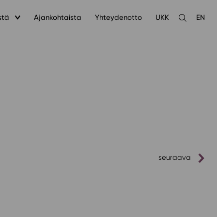
stä
Ajankohtaista
Yhteydenotto
UKK
EN
Avaa
haku
seuraava