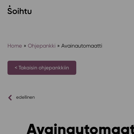
Siirry
sisältöön
Home
»
Ohjepankki
»
Avainautomaatti
< Takaisin ohjepankkiin
edellinen
Avainautomaat