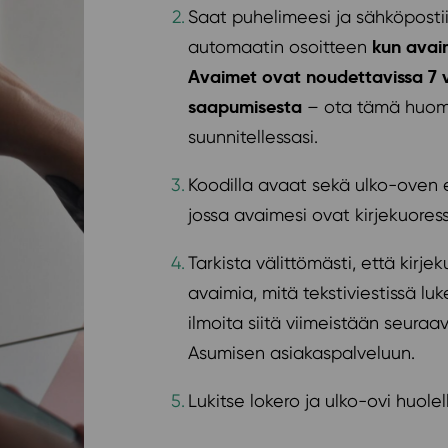
Saat puhelimeesi ja sähköposti
kun avai
automaatin osoitteen
Avaimet ovat noudettavissa 7 
saapumisesta
– ota tämä huom
suunnitellessasi.
Koodilla avaat sekä ulko-oven 
jossa avaimesi ovat kirjekuores
Tarkista välittömästi, että kir
avaimia, mitä tekstiviestissä luk
ilmoita siitä viimeistään seura
Asumisen asiakaspalveluun.
Lukitse lokero ja ulko-ovi huolell