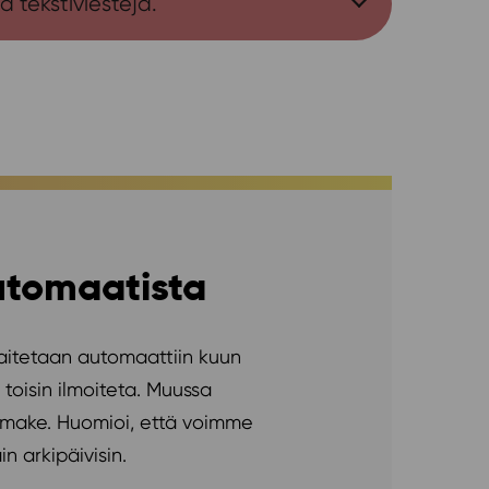
 tekstiviestejä.
utomaatista
laitetaan automaattiin kuun
toisin ilmoiteta. Muussa
omake. Huomioi, että voimme
n arkipäivisin.