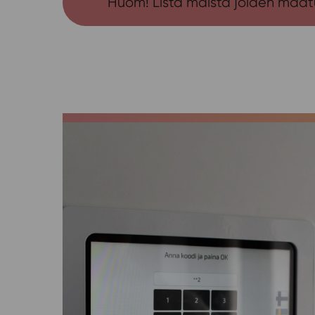
Huom! Lista maista joiden maatun