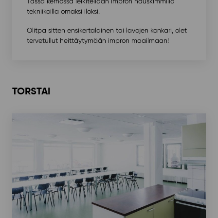
Tässä kerhossa leikitellään impron hauskimmilla
tekniikoilla omaksi iloksi.⁠ ⁠
Olitpa sitten ensikertalainen tai lavojen konkari, olet
tervetullut heittäytymään impron maailmaan! ⁠ ⁠
TORSTAI