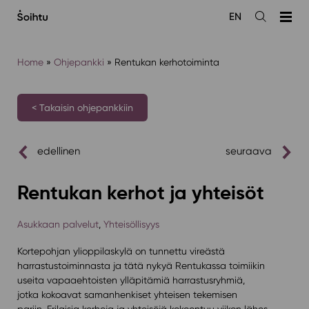
Siirry
EN
sisältöön
Avaa
haku
Home
»
Ohjepankki
»
Rentukan kerhotoiminta
< Takaisin ohjepankkiin
edellinen
seuraava
Rentukan kerhot ja yhteisöt
Asukkaan palvelut
,
Yhteisöllisyys
Kortepohjan ylioppilaskylä on tunnettu vireästä
harrastustoiminnasta ja tätä nykyä Rentukassa toimiikin
useita vapaaehtoisten ylläpitämiä harrastusryhmiä,
jotka kokoavat samanhenkiset yhteisen tekemisen
pariin. Erilaisia kerhoja ja yhteisöjä kokoontuu viikon lähes