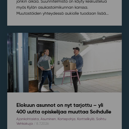
jonkin aikaa. Suunnitelmista on käyty keskustelua
myös Kylän asukastoimikunnan kanssa.
Muutostöiden yhteydessä aukiolle tuodaan lisää...
Elokuun asunnot on nyt tarjottu – yli
400 uutta opiskelijaa muuttaa Soihdulle
Ajankohtaista
,
Asuminen
,
Kortepohja
,
Korttelikylä
,
Soihtu
Vehkakuja
/ 8.7.2026