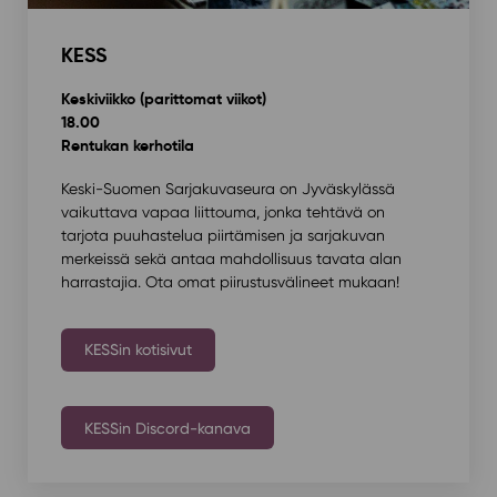
KESS
Keskiviikko (parittomat viikot)
18.00
Rentukan kerhotila
Keski-Suomen Sarjakuvaseura on Jyväskylässä
vaikuttava vapaa liittouma, jonka tehtävä on
tarjota puuhastelua piirtämisen ja sarjakuvan
merkeissä sekä antaa mahdollisuus tavata alan
harrastajia. Ota omat piirustusvälineet mukaan!
KESSin kotisivut
KESSin Discord-kanava