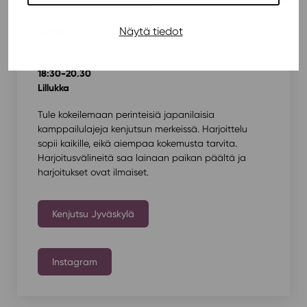
Kenjutsu
Näytä tiedot
Torstai
18:30-20.30
Lillukka
Tule kokeilemaan perinteisiä japanilaisia
kamppailulajeja kenjutsun merkeissä. Harjoittelu
sopii kaikille, eikä aiempaa kokemusta tarvita.
Harjoitusvälineitä saa lainaan paikan päältä ja
harjoitukset ovat ilmaiset.
Kenjutsu Jyväskylä
Instagram