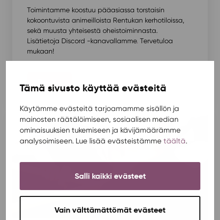
Toimintamme koostuu pääasiassa torstaisin
kokoontuvista animeilloista Rentukan kerhotiloissa,
sekä muusta yhteisestä oheistoiminnasta.
Lisätietoja Discord -kanavallamme
.
Tervetuloa
mukaan!
Discord
Tämä sivusto käyttää evästeitä
Käytämme evästeitä tarjoamamme sisällön ja
mainosten räätälöimiseen, sosiaalisen median
ominaisuuksien tukemiseen ja kävijämäärämme
analysoimiseen. Lue lisää evästeistämme
täältä
.
Salli kaikki evästeet
Vain välttämättömät evästeet