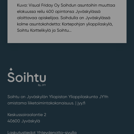
Kuva: Visual Friday Oy Soihdun asuntoihin muuttaa
elokuussa reilu 400 opintonsa Jyväskylässä
aloittavaa opiskelijaa. Soihdulla on Jyväskylässä
kolme asuntokohdetta: Kortepohjan ylioppilaskylä,
Soihtu Korttelikylä ja Soihtu...
Soihtu on Jyväskylän Yliopiston Ylioppilaskunta JYYn
omistama liiketoimintakokonaisuus. |
jyy.fi
Keskussairaalantie 2
40600 Jyväskylä
Laskutustiedot Yhteydenotto-sivulla