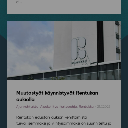
ei...
Muutostyöt käynnistyvät Rentukan
aukiolla
Ajankohtaista
,
Aluekehitys
,
Kortepohja
,
Rentukka
/ 21.7.2026
Rentukan edustan aukion kehittämistä
turvallisemmaksi ja viihtyisämmäksi on suunniteltu jo