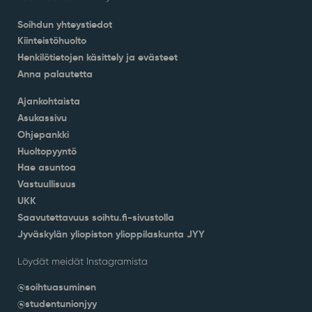
Soihdun yhteystiedot
Kiinteistöhuolto
Henkilötietojen käsittely ja evästeet
Anna palautetta
Ajankohtaista
Asukassivu
Ohjepankki
Huoltopyyntö
Hae asuntoa
Vastuullisuus
UKK
Saavutettavuus soihtu.fi-sivustolla
Jyväskylän yliopiston ylioppilaskunta JYY
Löydät meidät Instagramista
@soihtuasuminen
@studentunionjyy