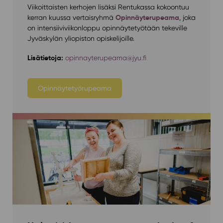
Viikoittaisten kerhojen lisäksi Rentukassa kokoontuu
Opinnäyterupeama
kerran kuussa vertaisryhmä
, joka
on intensiiviviikonloppu opinnäytetyötään tekeville
Jyväskylän yliopiston opiskelijoille.
Lisätietoja:
opinnayterupeama@jyu.fi
Opinnäytetyörupeama