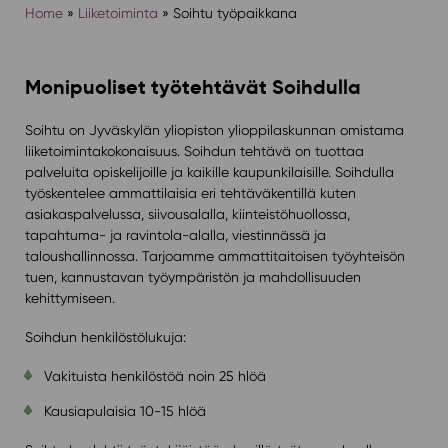
Home
»
Liiketoiminta
»
Soihtu työpaikkana
Monipuoliset työtehtävät Soihdulla
Soihtu on Jyväskylän yliopiston ylioppilaskunnan omistama
liiketoimintakokonaisuus. Soihdun tehtävä on tuottaa
palveluita opiskelijoille ja kaikille kaupunkilaisille. Soihdulla
työskentelee ammattilaisia eri tehtäväkentillä kuten
asiakaspalvelussa, siivousalalla, kiinteistöhuollossa,
tapahtuma- ja ravintola-alalla, viestinnässä ja
taloushallinnossa. Tarjoamme ammattitaitoisen työyhteisön
tuen, kannustavan työympäristön ja mahdollisuuden
kehittymiseen.
Soihdun henkilöstölukuja:
Vakituista henkilöstöä noin 25 hlöä
Kausiapulaisia 10-15 hlöä