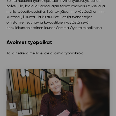
Soihtu huolehtii työntekijöistään hyvillä työterveyshuollon
palveluilla, laajalla vapaa-ajan tapaturmavakuutuksella ja
muilla työpaikkaeduilla. Työntekijöidemme käytössä on mm.
kuntosali, liikunta- ja kulttuurietu, etuja työnantajan
omistamien sauna- ja kokoustilojen käytöstä sekä
henkilökuntahintainen lounas Semma Oy:n toimipaikoissa.
Avoimet työpaikat
Tällä hetkellä meillä ei ole avoimia työpaikkoja.