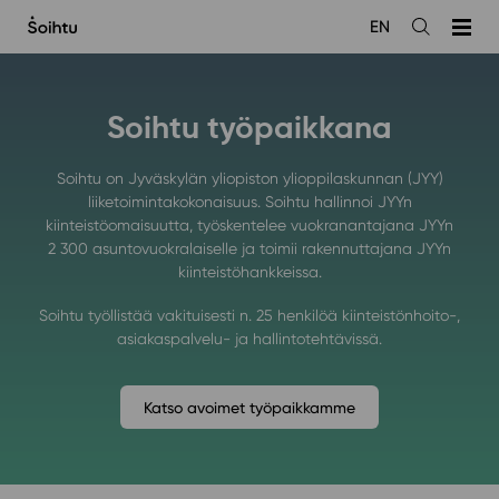
Siirry
EN
sisältöön
Avaa
haku
Soihtu työpaikkana
Soihtu on Jyväskylän yliopiston ylioppilaskunnan (JYY)
liiketoimintakokonaisuus. Soihtu hallinnoi JYYn
kiinteistöomaisuutta, työskentelee vuokranantajana JYYn
2 300 asuntovuokralaiselle ja toimii rakennuttajana JYYn
kiinteistöhankkeissa.
Soihtu työllistää vakituisesti n. 25 henkilöä kiinteistönhoito-,
asiakaspalvelu- ja hallintotehtävissä.
Katso avoimet työpaikkamme