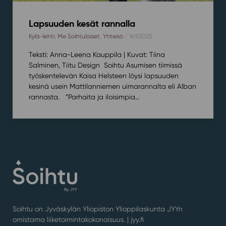
Lapsuuden kesät rannalla
Kylä-lehti
,
Me Soihtulaiset
,
Yhteisö
/ 16.9.2025
Teksti: Anna-Leena Kauppila | Kuvat: Tiina
Salminen, Tiitu Design Soihtu Asumisen tiimissä
työskentelevän Kaisa Helsteen löysi lapsuuden
kesinä usein Mattilanniemen uimarannalta eli Alban
rannasta. ”Parhaita ja iloisimpia…
Soihtu on Jyväskylän Yliopiston Ylioppilaskunta JYYn
omistama liiketoimintakokonaisuus. |
jyy.fi