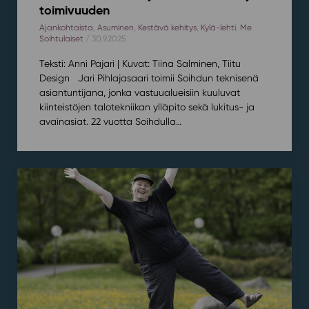
toimivuuden
Ajankohtaista
,
Asuminen
,
Kestävä kehitys
,
Kylä-lehti
,
Me
Soihtulaiset
/ 30.9.2025
Teksti: Anni Pajari | Kuvat: Tiina Salminen, Tiitu
Design Jari Pihlajasaari toimii Soihdun teknisenä
asiantuntijana, jonka vastuualueisiin kuuluvat
kiinteistöjen talotekniikan ylläpito sekä lukitus- ja
avainasiat. 22 vuotta Soihdulla…