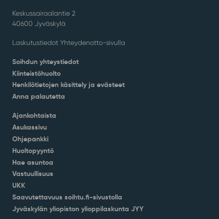
Keskussairaalantie 2
40600 Jyväskylä
Laskutustiedot Yhteydenotto-sivulla
Soihdun yhteystiedot
Kiinteistöhuolto
Henkilötietojen käsittely ja evästeet
Anna palautetta
Ajankohtaista
Asukassivu
Ohjepankki
Huoltopyyntö
Hae asuntoa
Vastuullisuus
UKK
Saavutettavuus soihtu.fi-sivustolla
Jyväskylän yliopiston ylioppilaskunta JYY