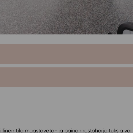
linen tila maastaveto- ja painonnostoharjoituksia vart