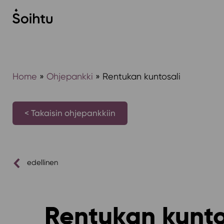
Siirry
sisältöön
Home
»
Ohjepankki
»
Rentukan kuntosali
< Takaisin ohjepankkiin
edellinen
Rentukan kunto