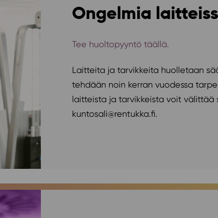
Ongelmia laitteis
Tee huoltopyyntö täällä.
Laitteita ja tarvikkeita huolletaan sä
tehdään noin kerran vuodessa tarpe
laitteista ja tarvikkeista voit välitt
kuntosali@rentukka.fi.