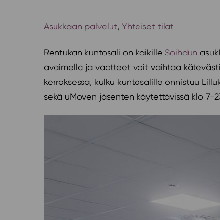
Asukkaan palvelut
,
Yhteiset tilat
Rentukan kuntosali on kaikille
Soihdun
asukk
avaimella ja vaatteet voit vaihtaa käteväst
kerroksessa, kulku kuntosalille onnistuu Lil
sekä uMoven jäsenten käytettävissä klo 7-2