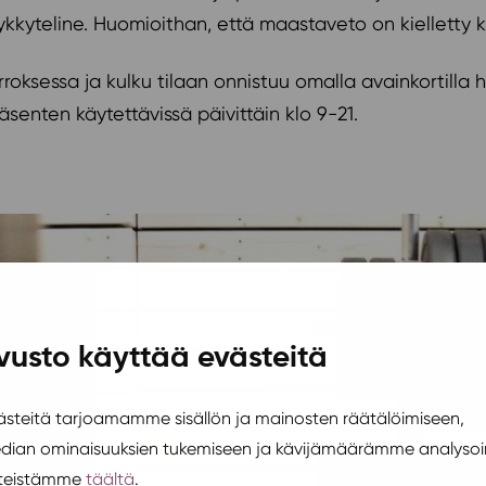
kkyteline. Huomioithan, että maastaveto on kielletty ku
erroksessa ja kulku tilaan onnistuu omalla avainkortilla
enten käytettävissä päivittäin klo 9-21.
vusto käyttää evästeitä
teitä tarjoamamme sisällön ja mainosten räätälöimiseen,
edian ominaisuuksien tukemiseen ja kävijämäärämme analysoi
steistämme
täältä
.