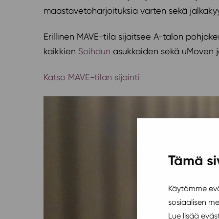
maastavetoharjoituksia varten sekä jalkakyy
Erillinen MAVE-tila sijaitsee A-talon pohjak
kaikkien
Soihdun
asukkaiden sekä uMoven jäs
Katso MAVE-tilan sijainti
Tämä si
Käytämme eväs
sosiaalisen m
Lue lisää evä