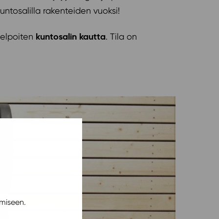
ntosalilla rakenteiden vuoksi!
kuntosalin kautta
 helpoiten
. Tila on
miseen.