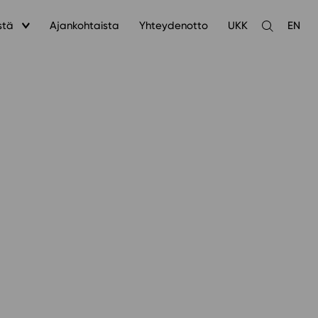
stä
Ajankohtaista
Yhteydenotto
UKK
EN
Avaa
haku