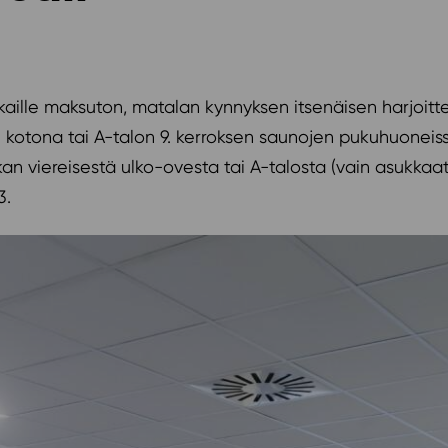
aille maksuton, matalan kynnyksen itsenäisen harjoittelu
i kotona tai A-talon 9. kerroksen saunojen pukuhuoneiss
lukan viereisestä ulko-ovesta tai A-talosta (vain asukka
3.