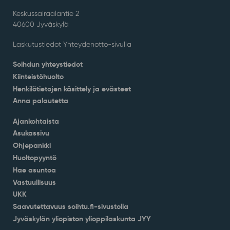
Keskussairaalantie 2
40600 Jyväskylä
Laskutustiedot Yhteydenotto-sivulla
Soihdun yhteystiedot
Kiinteistöhuolto
Henkilötietojen käsittely ja evästeet
Anna palautetta
Ajankohtaista
Asukassivu
Ohjepankki
Huoltopyyntö
Hae asuntoa
Vastuullisuus
UKK
Saavutettavuus soihtu.fi-sivustolla
Jyväskylän yliopiston ylioppilaskunta JYY