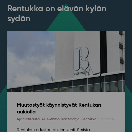
Rentukka on elävän kylän
sydän
Muutostyöt käynnistyvät Rentukan
aukiolla
Ajankohtaista
,
Aluekehitys
,
Kortepohja
,
Rentukka
/ 21.7.2026
Rentukan edustan aukion kehittämistä