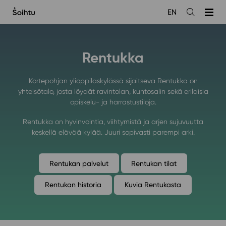
Siirry
EN
sisältöön
Avaa
haku
Rentukka
Kortepohjan ylioppilaskylässä sijaitseva Rentukka on
yhteisötalo, josta löydät ravintolan, kuntosalin sekä erilaisia
opiskelu- ja harrastustiloja.
Rentukka on hyvinvointia, viihtymistä ja arjen sujuvuutta
keskellä elävää kylää. Juuri sopivasti parempi arki.
Rentukan palvelut
Rentukan tilat
Rentukan historia
Kuvia Rentukasta