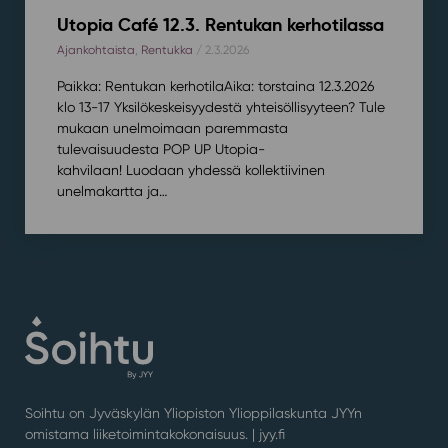
Utopia Café 12.3. Rentukan kerhotilassa
Ajankohtaista
,
Rentukka
/ 2.3.2026
Paikka: Rentukan kerhotilaAika: torstaina 12.3.2026
klo 13-17 Yksilökeskeisyydestä yhteisöllisyyteen? Tule
mukaan unelmoimaan paremmasta
tulevaisuudesta POP UP Utopia-
kahvilaan! Luodaan yhdessä kollektiivinen
unelmakartta ja…
Soihtu on Jyväskylän Yliopiston Ylioppilaskunta JYYn
omistama liiketoimintakokonaisuus. |
jyy.fi