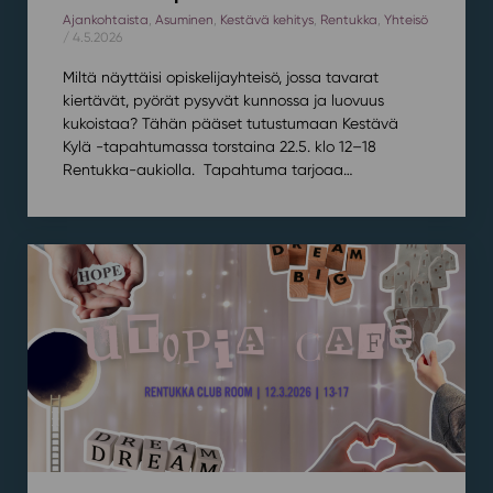
Ajankohtaista
,
Asuminen
,
Kestävä kehitys
,
Rentukka
,
Yhteisö
/ 4.5.2026
Miltä näyttäisi opiskelijayhteisö, jossa tavarat
kiertävät, pyörät pysyvät kunnossa ja luovuus
kukoistaa? Tähän pääset tutustumaan Kestävä
Kylä -tapahtumassa torstaina 22.5. klo 12–18
Rentukka-aukiolla. Tapahtuma tarjoaa…