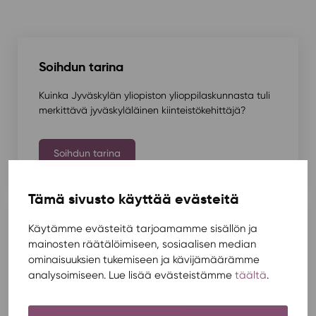
Soihdun tarina
Kuinka Jyväskylän yliopiston ylioppilaskunnasta tuli
merkittävä jyväskyläläinen kiinteistökehittäjä?
Soihdun tarina
Tämä sivusto käyttää evästeitä
Soihdun arvot ja strategia
Käytämme evästeitä tarjoamamme sisällön ja
mainosten räätälöimiseen, sosiaalisen median
Toimintaamme ohjaa vahvaan arvopohjaan
ominaisuuksien tukemiseen ja kävijämäärämme
nojautuva strategia.
analysoimiseen. Lue lisää evästeistämme
täältä
.