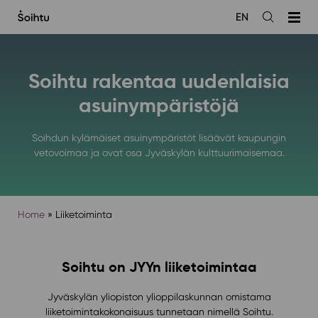
Siirry
EN
sisältöön
Avaa
haku
Soihtu rakentaa uudenlaisia
asuinympäristöjä
Soihdun kylämäiset asuinympäristöt lisäävät kaupungin
vetovoimaa ja ovat osa Jyväskylän kulttuurimaisemaa.
Home
»
Liiketoiminta
Soihtu on JYYn liiketoimintaa
Jyväskylän yliopiston ylioppilaskunnan omistama
liiketoimintakokonaisuus tunnetaan nimellä Soihtu.