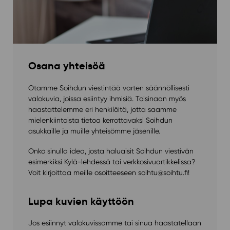
Osana yhteisöä
Otamme Soihdun viestintää varten säännöllisesti
valokuvia, joissa esiintyy ihmisiä. Toisinaan myös
haastattelemme eri henkilöitä, jotta saamme
mielenkiintoista tietoa kerrottavaksi Soihdun
asukkaille ja muille yhteisömme jäsenille.
Onko sinulla idea, josta haluaisit Soihdun viestivän
esimerkiksi Kylä-lehdessä tai verkkosivuartikkelissa?
Voit kirjoittaa meille osoitteeseen soihtu@soihtu.fi!
Lupa kuvien käyttöön
Jos esiinnyt valokuvissamme tai sinua haastatellaan