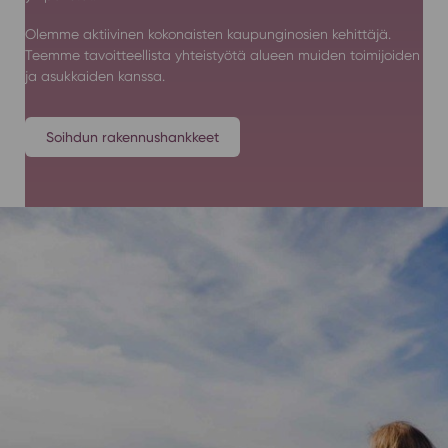
Olemme aktiivinen kokonaisten kaupunginosien kehittäjä.
Teemme tavoitteellista yhteistyötä alueen muiden toimijoiden
ja asukkaiden kanssa.
Soihdun rakennushankkeet