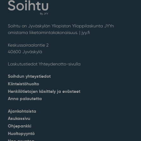
Soihtu on Jyväskylän Yliopiston Ylioppilaskunta JYYn
omistama liiketoimintakokonaisuus. |
jyy.fi
Keskussairaalantie 2
40600 Jyväskylä
Laskutustiedot Yhteydenotto-sivulla
Soihdun yhteystiedot
Kiinteistöhuolto
Henkilötietojen käsittely ja evästeet
Anna palautetta
Ajankohtaista
Asukassivu
Ohjepankki
Huoltopyyntö
Hae asuntoa