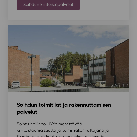
Soihdun kiinteistöpalvelut
Soihdun toimitilat ja rakennuttamisen
palvelut
Soihtu hallinnoi JYYn merkittävää
kiinteistöomaisuutta ja toimii rakennuttajana ja
tilaajana uudiskohteissa, peruskorjauksissa ja