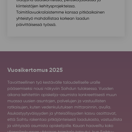
kiinteistöjen kehitysprojekteissa.
Toimitilavuokralaistemme kanssa pitkäaikainen
yhteistyö mahdollistaa korkean laadun
päivittäisessä työssä.
Vuosikertomus 2025
Tavoitteellinen työ kestävälle taloudelliselle uralle
pääsemiseksi nousi näkyviin Soihdun tuloksessa. Vuoden
aikana kehitettiin opiskelija-asumista konkreettisesti muun
muassa uusien asuntojen, palvelujen ja vastuullisten
ratkaisujen, kuten vedenkulutuksen mittaroinnin, avulla.
Asukastyytyväisyyden ja yhteisöllisyyden kasvu osoittavat,
että Soihtu rakentaa pitkäjänteisesti laadukasta, vastuullista
ja viihtyisää asumista opiskelijoille. Kauan haaveiltu koko
ylioppilaskunnan yhteinen toimitalo toteutui, kun Soihtu-