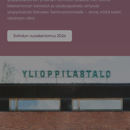
liiketoiminnan toimistot ja asiakaspalvelu siirtyivät
ylioppilastalo Ilokiveen Seminaarinmäelle – sinne, mistä kaikki
aikanaan alkoi.
Soihdun vuosikertomus 2024