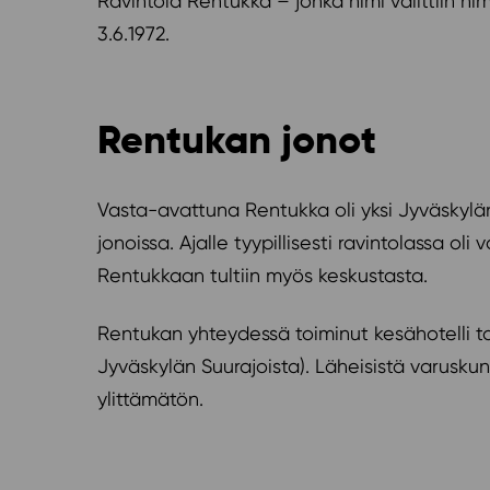
Ravintola Rentukka – jonka nimi valittiin nim
3.6.1972.
Rentukan jonot
Vasta-avattuna Rentukka oli yksi Jyväskylän
jonoissa. Ajalle tyypillisesti ravintolassa oli
Rentukkaan tultiin myös keskustasta.
Rentukan yhteydessä toiminut kesähotelli toi 
Jyväskylän Suurajoista). Läheisistä varusku
ylittämätön.