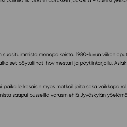
ikilpailulla liki 500 ehdotuksen joukosta – aukesi yleisö
 suosituimmista menopaikoista. 1980-luvun viikonloput 
 valkoiset pöytäliinat, hovimestari ja pöytiintarjoilu. Asi
paikalle kesäisin myös matkailijoita sekä vaikkapa ralli
nnista saapui busseilla varusmiehiä Jyväskylän yöelämä