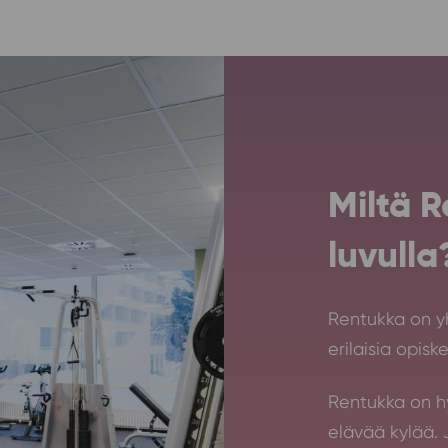
Miltä 
luvulla
Rentukka on yh
erilaisia opiske
Rentukka on hyv
elävää kylää. J