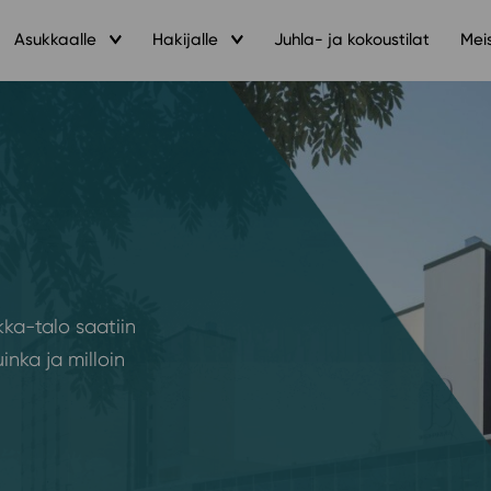
Asukkaalle
Hakijalle
Juhla- ja kokoustilat
Mei
ka-talo saatiin
nka ja milloin