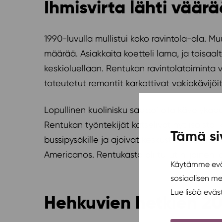
Ihmisvirta lähti väär
1990-luvulla mullistui koko ravintola-ala. M
määrää. Asiakkaita koetteli lama, ja toisaalt
keskioluellaan. Rentukan ravintolatoiminta v
toteutetut remontit karkottivat vakiokävijöit
Lopullinen kuolinisku saattoi olla kävelyk
Rentukan työntekijät katselivat nyt isoista i
Tämä si
bussipysäkille ja ajoivat keskustan uusiin baar
Americanos. Rentukasta oli tullut hiljainen 
Käytämme eväs
sosiaalisen m
Lue lisää evä
Hehkuvien hetkien 2