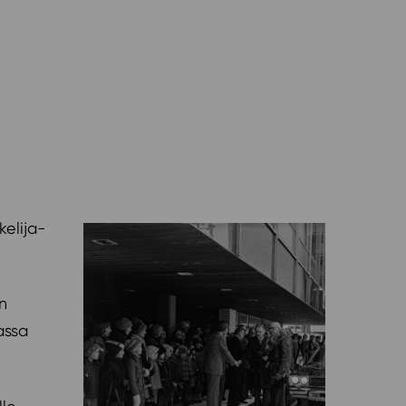
kelija-
en
assa