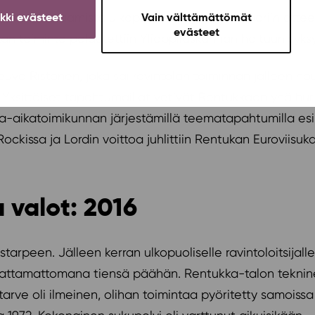
ansa vuokraamista ulkopuoliselle yrittäjälle pariin otte
ikki evästeet
Vain välttämättömät
evästeet
n toiminta palautettiin Ylioppilaskunnan haltuun syksyl
Teuvo Ristonen, joka sai ravintolan toiminnan jälleen n
a. Yksittäiset tapahtumaillat vetivät Rentukkaan yhä hurj
a-aikatoimikunnan järjestämillä teematapahtumilla esii
 Rockissa ja Lordin voittoa juhlittiin Rentukan Euroviisu
valot: 2016
arpeen. Jälleen kerran ulkopuoliselle ravintoloitsijalle
annattamattomana tiensä päähän. Rentukka-talon tekni
tarve oli ilmeinen, olihan toimintaa pyöritetty samoissa