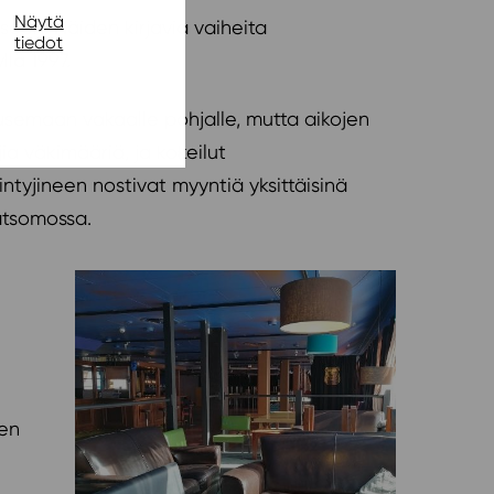
Näytä
eseen. Näiden kirjavia vaiheita
tiedot
lä 1997.
ousemaan vakaalle pohjalle, mutta aikojen
ia väkimääriä, ja kokeilut
ntyjineen nostivat myyntiä yksittäisinä
katsomossa.
nen