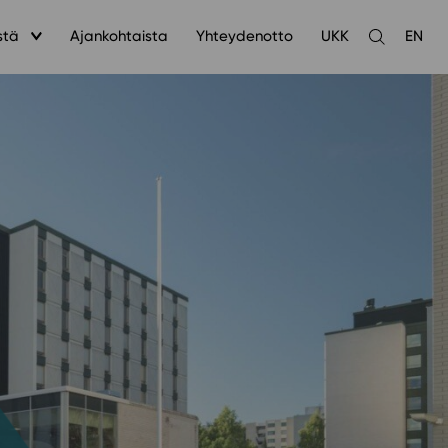
stä
Ajankohtaista
Yhteydenotto
UKK
EN
Avaa
haku