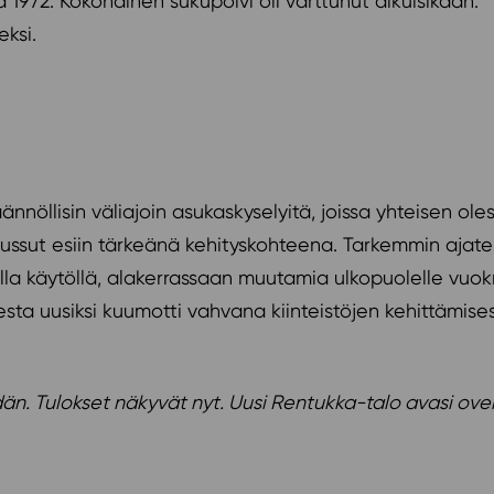
972. Kokonainen sukupolvi oli varttunut aikuisikään.
ksi.
ännöllisin väliajoin asukaskyselyitä, joissa yhteisen oles
oussut esiin tärkeänä kehityskohteena. Tarkemmin ajatel
la käytöllä, alakerrassaan muutamia ulkopuolelle vuokra
esta uusiksi kuumotti vahvana kiinteistöjen kehittämise
ydän. Tulokset näkyvät nyt. Uusi Rentukka-talo avasi ov