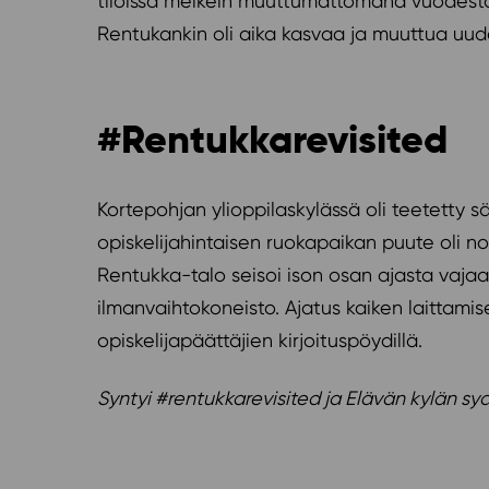
tiloissa melkein muuttumattomana vuodesta 1
Rentukankin oli aika kasvaa ja muuttua uude
#Rentukkarevisited
Kortepohjan ylioppilaskylässä oli teetetty sä
opiskelijahintaisen ruokapaikan puute oli n
Rentukka-talo seisoi ison osan ajasta vajaal
ilmanvaihtokoneisto. Ajatus kaiken laittamis
opiskelijapäättäjien kirjoituspöydillä.
Syntyi #rentukkarevisited ja Elävän kylän s