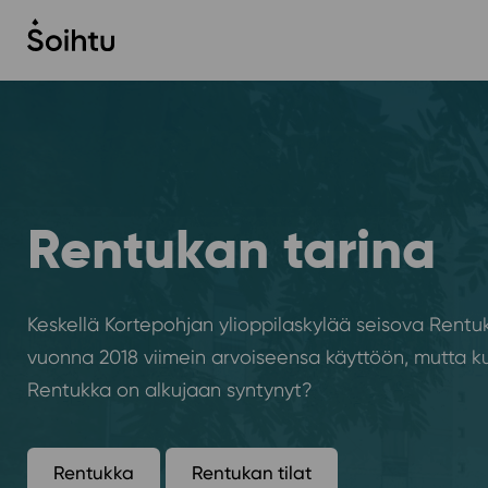
Siirry
sisältöön
Rentukan tarina
Keskellä Kortepohjan ylioppilaskylää seisova Rentuk
vuonna 2018 viimein arvoiseensa käyttöön, mutta kui
Rentukka on alkujaan syntynyt?
Rentukka
Rentukan tilat