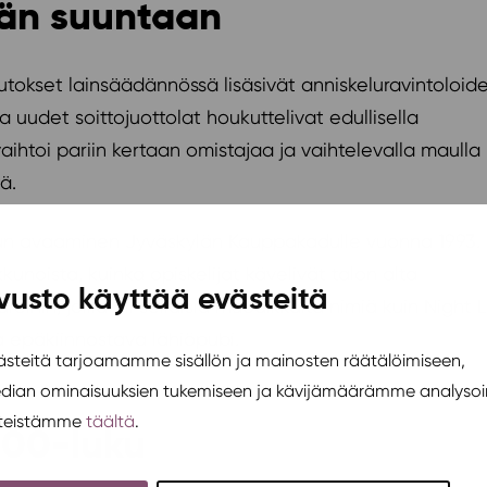
ään suuntaan
uutokset lainsäädännössä lisäsivät anniskeluravintoloid
a uudet soittojuottolat houkuttelivat edullisella
aihtoi pariin kertaan omistajaa ja vaihtelevalla maulla
ä.
adun avaaminen Jyväskylän Kauppakadulle vuonna 1993.
kkunoista, kuinka opiskelijat kävelivät talon alta
vusto käyttää evästeitä
eihin, joilla oli sellaisia muodikkaita nimiä kuin Night L
ja epäkiinnostava lähiöpubi.
teitä tarjoamamme sisällön ja mainosten räätälöimiseen,
edian ominaisuuksien tukemiseen ja kävijämäärämme analysoi
steistämme
täältä
.
000-luku