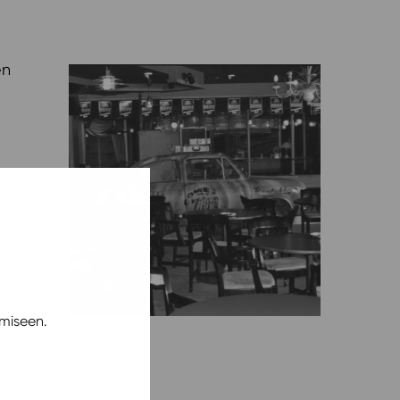
en
ife ja
miseen.