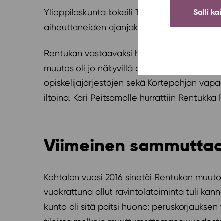
Ylioppilaskunta kokeili 1990-luvulla Rentukk
Salli ka
aiheuttaneiden ajanjaksojen jälkeen Rentuka
Rentukan vastaavaksi hoitajaksi palkattiin 
muutos oli jo näkyvillä opiskelijakulttuuriss
opiskelijajärjestöjen sekä Kortepohjan vapa
iltoina. Kari Peitsamolle hurrattiin Rentukka
Viimeinen sammuttaa 
Kohtalon vuosi 2016 sinetöi Rentukan muutost
vuokrattuna ollut ravintolatoiminta tuli k
kunto oli sitä paitsi huono: peruskorjauksen 