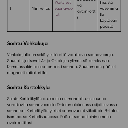
Yksityiset
hissistä
va
T
Ylin kerros
saunavuo
vasemma
avainkortt
rot
lle
i
käytävän
päästä.
Soihtu Vehkakuja
Vehkakujalla on sekä yleisiä että varattavia saunavuoroja.
Saunat sijaitsevat A- ja C-talojen ylimmissä kerroksessa.
Kummassakin talossa on kaksi saunaa. Saunomaan pääset
magneettiraitakortilla.
Soihtu Korttelikylä
Soihtu Korttelikylän asukkailla on mahdollisuus saunoa
varattavilla saunavuoroilla D-talon alakerrassa sijaitsevassa
saunassa. Korttelikylän yleiset saunavuorot viikoittain B-talon
isommassa Korttelisaunassa. Pääset saunatiloihin omalla
avainkortillasi.