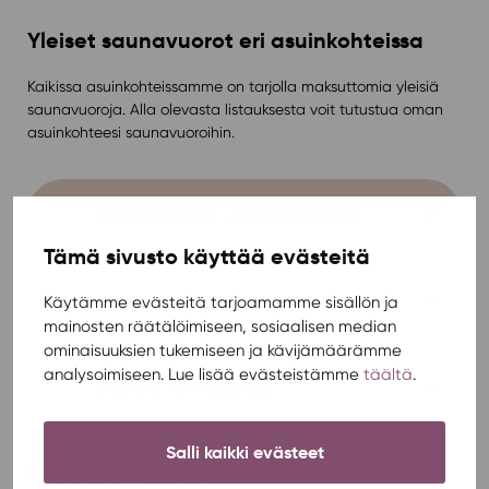
Yleiset saunavuorot eri asuinkohteissa
Kaikissa asuinkohteissamme on tarjolla maksuttomia yleisiä
saunavuoroja. Alla olevasta listauksesta voit tutustua oman
asuinkohteesi saunavuoroihin.
Kortepohjan ylioppilaskylä
Tämä sivusto käyttää evästeitä
Soihtu Vehkakuja
Käytämme evästeitä tarjoamamme sisällön ja
mainosten räätälöimiseen, sosiaalisen median
ominaisuuksien tukemiseen ja kävijämäärämme
analysoimiseen. Lue lisää evästeistämme
täältä
.
Soihtu Korttelikylä
Salli kaikki evästeet
Ohjeet saunojalle