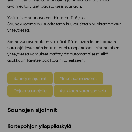
avaimet tarvitset päästäksesi saunaan.
Yksittäisen saunavuoron hinta on 11 € / kk.
Saunavuoromaksu suoritetaan kuukausittain vuokranmaksun
yhteydessä.
Saunavuorovarauksen voi päättää kuluvan kuun loppuun
varausjärjestelmän kautta. Vuokrasopimuksen irtisanomisen
yhteydessä varaukset päättyvät automaattisesti eikä
asukkaan tarvitse päättää niitä erikseen.
Saunojen sijainnit
Yleiset saunavuorot
Ohjeet saunojalle
Asukkaan varauspalvelu
Saunojen sijainnit
Kortepohjan ylioppilaskylä