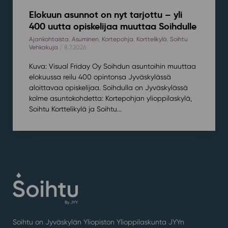
Elokuun asunnot on nyt tarjottu – yli
400 uutta opiskelijaa muuttaa Soihdulle
Ajankohtaista
,
Asuminen
,
Kortepohja
,
Korttelikylä
,
Soihtu
Vehkakuja
/ 8.7.2026
Kuva: Visual Friday Oy Soihdun asuntoihin muuttaa
elokuussa reilu 400 opintonsa Jyväskylässä
aloittavaa opiskelijaa. Soihdulla on Jyväskylässä
kolme asuntokohdetta: Kortepohjan ylioppilaskylä,
Soihtu Korttelikylä ja Soihtu...
Soihtu on Jyväskylän Yliopiston Ylioppilaskunta JYYn