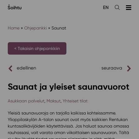
Siirry
EN
sisältöön
Avaa
haku
Home
»
Ohjepankki
»
Saunat
< Takaisin ohjepankkiin
edellinen
seuraava
Saunat ja yleiset saunavuorot
Asukkaan palvelut
,
Maksut
,
Yhteiset tilat
Yleisiä saunavuoroja on tarjolla kaikissa kohteissamme.
Ylioppilaskylän A-talon saunat ovat myös kaikkien Rentukan
kuntosalikävijöiden käytettävissä. Jos haluat saunoa omassa
rauhassasi, voit varata oman viikoittaisen saunavuoron. Tältä
sivulta löydät tiedot saunojen sijainnista ja siitä, mitkä