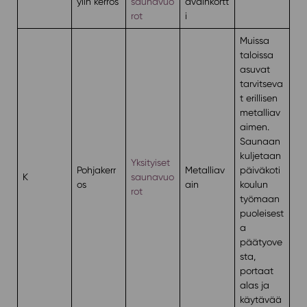
ylin kerros
saunavuo
avainkortt
rot
i
Muissa
taloissa
asuvat
tarvitseva
t erillisen
metalliav
aimen.
Saunaan
kuljetaan
Yksityiset
Pohjakerr
Metalliav
päiväkoti
K
saunavuo
os
ain
koulun
rot
työmaan
puoleisest
a
päätyove
sta,
portaat
alas ja
käytävää