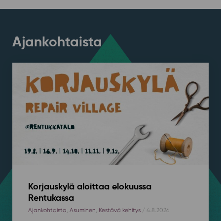
Ajankohtaista
Korjauskylä aloittaa elokuussa
Rentukassa
Ajankohtaista
,
Asuminen
,
Kestävä kehitys
/ 4.8.2026