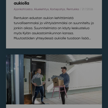
aukiolla
Ajankohtaista
,
Aluekehitys
,
Kortepohja
,
Rentukka
/ 21.7.2026
Rentukan edustan aukion kehittämistä
turvallisemmaksi ja viihtyisämmäksi on suunniteltu jo
jonkin aikaa. Suunnitelmista on käyty keskustelua
myös Kylän asukastoimikunnan kanssa.
Muutostöiden yhteydessä aukiolle tuodaan lisää...