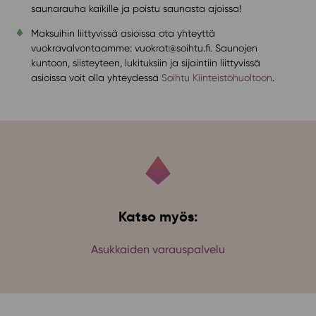
saunarauha kaikille ja poistu saunasta ajoissa!
Maksuihin liittyvissä asioissa ota yhteyttä
vuokravalvontaamme: vuokrat@soihtu.fi. Saunojen
kuntoon, siisteyteen, lukituksiin ja sijaintiin liittyvissä
asioissa voit olla yhteydessä
Soihtu Kiinteistöhuoltoon
.
Katso myös:
Asukkaiden varauspalvelu