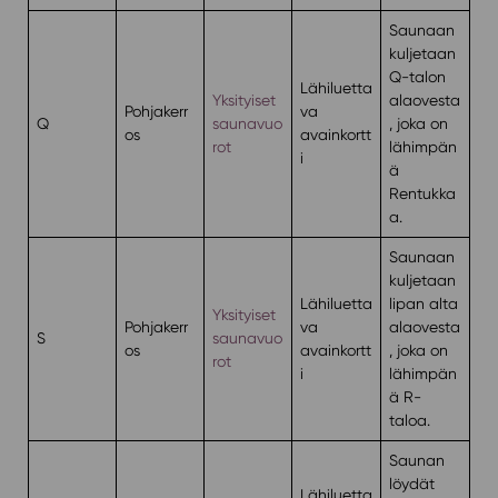
Saunaan
kuljetaan
Q-talon
Lähiluetta
Yksityiset
alaovesta
Pohjakerr
va
Q
saunavuo
, joka on
os
avainkortt
rot
lähimpän
i
ä
Rentukka
a.
Saunaan
kuljetaan
Lähiluetta
lipan alta
Yksityiset
Pohjakerr
va
alaovesta
S
saunavuo
os
avainkortt
, joka on
rot
i
lähimpän
ä R-
taloa.
Saunan
löydät
Lähiluetta