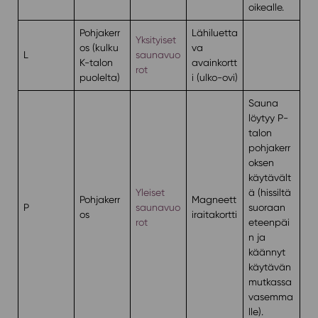
oikealle.
Pohjakerr
Lähiluetta
Yksityiset
os (kulku
va
L
saunavuo
K-talon
avainkortt
rot
puolelta)
i (ulko-ovi)
Sauna
löytyy P-
talon
pohjakerr
oksen
käytävält
Yleiset
ä (hissiltä
Pohjakerr
Magneett
P
saunavuo
suoraan
os
iraitakortti
rot
eteenpäi
n ja
käännyt
käytävän
mutkassa
vasemma
lle).