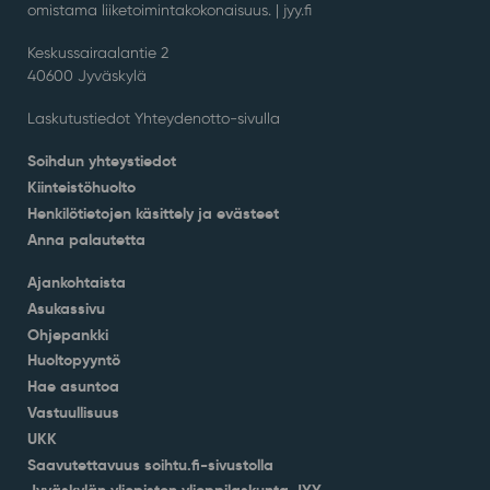
omistama liiketoimintakokonaisuus. |
jyy.fi
Keskussairaalantie 2
40600 Jyväskylä
Laskutustiedot Yhteydenotto-sivulla
Soihdun yhteystiedot
Kiinteistöhuolto
Henkilötietojen käsittely ja evästeet
Anna palautetta
Ajankohtaista
Asukassivu
Ohjepankki
Huoltopyyntö
Hae asuntoa
Vastuullisuus
UKK
Saavutettavuus soihtu.fi-sivustolla