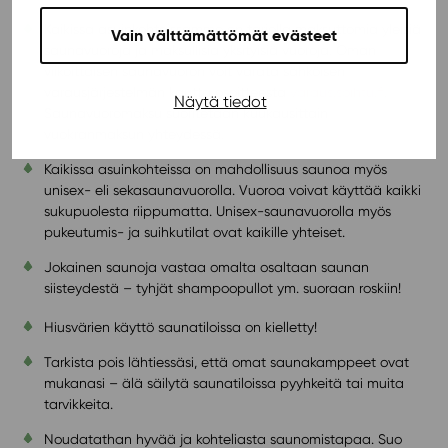
Kaikissa asuinkohteissamme on tarjolla maksuttomia yleisiä
Vain välttämättömät evästeet
saunavuoroja ja maksullisia yksityisiä vuoroja. Oman
viikoittaisen saunavuoron voit varata sähköisen
varausjärjestelmän kautta osoitteesta
varaus.soihtu.fi
.
Näytä tiedot
Saunavuoromaksu suoritetaan kuukausittain
vuokranmaksun yhteydessä.
Kaikissa asuinkohteissa on mahdollisuus saunoa myös
unisex- eli sekasaunavuorolla. Vuoroa voivat käyttää kaikki
sukupuolesta riippumatta. Unisex-saunavuorolla myös
pukeutumis- ja suihkutilat ovat kaikille yhteiset.
Jokainen saunoja vastaa omalta osaltaan saunan
siisteydestä – tyhjät shampoopullot ym. suoraan roskiin!
Hiusvärien käyttö saunatiloissa on kielletty!
Tarkista pois lähtiessäsi, että omat saunakamppeet ovat
mukanasi – älä säilytä saunatiloissa pyyhkeitä tai muita
tarvikkeita.
Noudatathan hyvää ja kohteliasta saunomistapaa. Suo