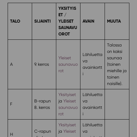
YKSITYIS
ET /
TALO
SIJAINTI
YLEISET
AVAIN
MUUTA
SAUNAVU
OROT
Talossa
on kaksi
Lähiluetta
Yleiset
saunaa
va
A
9. kerros
saunavuo
(toinen
avainkortt
rot
miehille ja
i
toinen
naisille).
Yksityiset
Lähiluetta
B-rapun
ja
Yleiset
va
F
8. kerros
saunavuo
avainkortt
rot
i
Yksityiset
Lähiluetta
C-rapun
ja
Yleiset
va
H