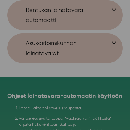
Rentukan lainatavara-
automaatti
Asukastoimikunnan
lainatavarat
Ohjeet lainatavara-automaatin käyttöön
Lataa Lainappi sovelluskaupasta.
Valitse etusivulta täppä “Vuokraa vain laatikosta”,
kirjoita hakukenttään Soihtu, ja