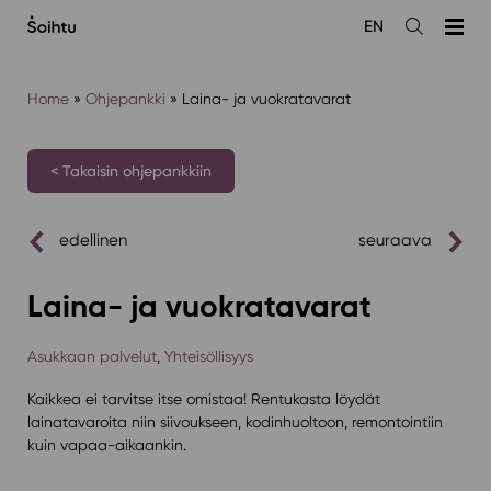
Siirry
EN
sisältöön
Avaa
haku
Home
»
Ohjepankki
»
Laina- ja vuokratavarat
< Takaisin ohjepankkiin
edellinen
seuraava
Laina- ja vuokratavarat
Asukkaan palvelut
,
Yhteisöllisyys
Kaikkea ei tarvitse itse omistaa! Rentukasta löydät
lainatavaroita niin siivoukseen, kodinhuoltoon, remontointiin
kuin vapaa-aikaankin.