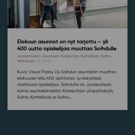
Elokuun asunnot on nyt tarjottu – yli
400 uutta opiskelijaa muuttaa Soihdulle
Ajankohtaista
,
Asuminen
,
Kortepohja
,
Korttelikylä
,
Soihtu
Vehkakuja
/ 8.7.2026
Kuva: Visual Friday Oy Soihdun asuntoihin muuttaa
elokuussa reilu 400 opintonsa Jyväskylässä
aloittavaa opiskelijaa. Soihdulla on Jyväskylässä
kolme asuntokohdetta: Kortepohjan ylioppilaskylä,
Soihtu Korttelikylä ja Soihtu...