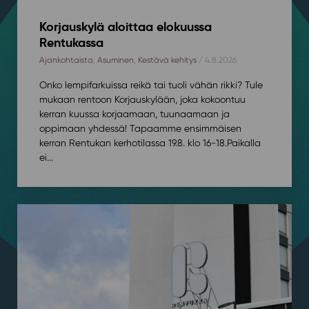
Korjauskylä aloittaa elokuussa
Rentukassa
Ajankohtaista
,
Asuminen
,
Kestävä kehitys
/ 4.8.2026
Onko lempifarkuissa reikä tai tuoli vähän rikki? Tule
mukaan rentoon Korjauskylään, joka kokoontuu
kerran kuussa korjaamaan, tuunaamaan ja
oppimaan yhdessä! Tapaamme ensimmäisen
kerran Rentukan kerhotilassa 19.8. klo 16-18.⁠⁠Paikalla
ei...