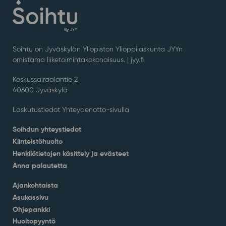
Soihtu on Jyväskylän Yliopiston Ylioppilaskunta JYYn
omistama liiketoimintakokonaisuus. |
jyy.fi
Keskussairaalantie 2
40600 Jyväskylä
Laskutustiedot Yhteydenotto-sivulla
Soihdun yhteystiedot
Kiinteistöhuolto
Henkilötietojen käsittely ja evästeet
Anna palautetta
Ajankohtaista
Asukassivu
Ohjepankki
Huoltopyyntö