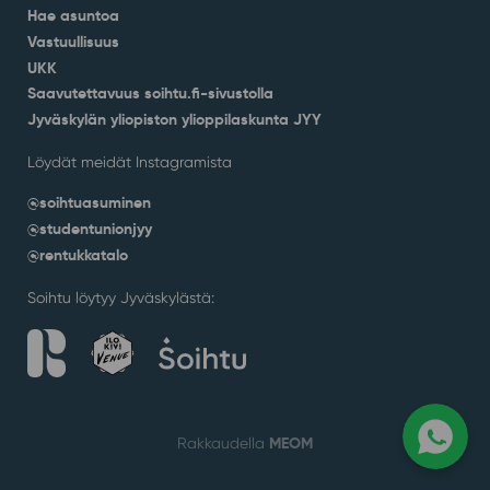
Hae asuntoa
Vastuullisuus
UKK
Saavutettavuus soihtu.fi-sivustolla
Jyväskylän yliopiston ylioppilaskunta JYY
Löydät meidät Instagramista
@soihtuasuminen
@studentunionjyy
@rentukkatalo
Soihtu löytyy Jyväskylästä:
MEOM
Rakkaudella