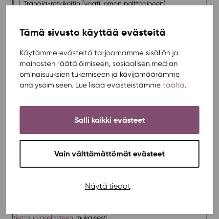
Trangia-retkikeitin (vaatii oman polttoaineen)
Teltta (4 hengelle, 4 kg, kevyesti vedenpitävä)
Tennis (2 mailaa, ei palloja)
Tämä sivusto käyttää evästeitä
Milloin tarvitset lainatavaroita?
(Pakollinen)
Käytämme evästeitä tarjoamamme sisällön ja
KK
mainosten räätälöimiseen, sosiaalisen median
slas
ominaisuuksien tukemiseen ja kävijämäärämme
PP
analysoimiseen. Lue lisää evästeistämme
täältä
.
slas
Toivottu kellonaika
VV
Salli kaikki evästeet
Tunnit
:
Vain välttämättömät evästeet
Minuutit
AP/IP
Näytä tiedot
Suostumus
(Pakollinen)
Suostun henkilötietojeni käsittelyyn Soihdun
tietosuojaselosteen
mukaisesti.