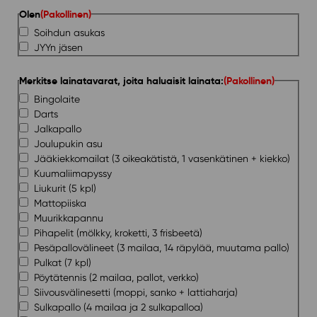
Olen
(Pakollinen)
Soihdun asukas
JYYn jäsen
Merkitse lainatavarat, joita haluaisit lainata:
(Pakollinen)
Bingolaite
Darts
Jalkapallo
Joulupukin asu
Jääkiekkomailat (3 oikeakätistä, 1 vasenkätinen + kiekko)
Kuumaliimapyssy
Liukurit (5 kpl)
Mattopiiska
Muurikkapannu
Pihapelit (mölkky, kroketti, 3 frisbeetä)
Pesäpallovälineet (3 mailaa, 14 räpylää, muutama pallo)
Pulkat (7 kpl)
Pöytätennis (2 mailaa, pallot, verkko)
Siivousvälinesetti (moppi, sanko + lattiaharja)
Sulkapallo (4 mailaa ja 2 sulkapalloa)