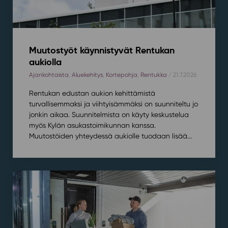
Muutostyöt käynnistyvät Rentukan
aukiolla
Ajankohtaista
,
Aluekehitys
,
Kortepohja
,
Rentukka
/ 21.7.2026
Rentukan edustan aukion kehittämistä
turvallisemmaksi ja viihtyisämmäksi on suunniteltu jo
jonkin aikaa. Suunnitelmista on käyty keskustelua
myös Kylän asukastoimikunnan kanssa.
Muutostöiden yhteydessä aukiolle tuodaan lisää...