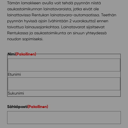
Tämän lomakkeen avulla voit tehdä pyynnön niistä
asukastoimikunnan lainatavaroista, jotka eivät ole
lainattavissa Rentukan lainatavara-automaatissa. Teethän
pyynnön hyvissä ajoin (vähintään 2 vuorokautta) ennen
toivottua lainausajankohtaa. Lainatavarat sijaitsevat
Rentukassa ja asukastoimikunta on sinuun yhteydessä
noudon sopimiseksi.
Nimi
(Pakollinen)
Etunimi
Sukunimi
Sähköposti
(Pakollinen)