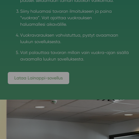
pääset selaamaan tämän laatikon valikoimaa.
Siirry haluamasi tavaran ilmoitukseen ja paina
“vuokraa”. Voit ajoittaa vuokrauksen
haluamallesi aikavälille.
Vuokravarauksen vahvistuttua, pystyt avaamaan
luukun sovelluksesta.
Voit palauttaa tavaran milloin vain vuokra-ajan sisällä
avaamalla luukun sovelluksesta.
Lataa Lainappi-sovellus