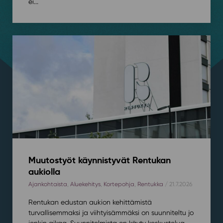
ei...
Muutostyöt käynnistyvät Rentukan
aukiolla
Ajankohtaista
,
Aluekehitys
,
Kortepohja
,
Rentukka
/ 21.7.2026
Rentukan edustan aukion kehittämistä
turvallisemmaksi ja viihtyisämmäksi on suunniteltu jo
jonkin aikaa. Suunnitelmista on käyty keskustelua