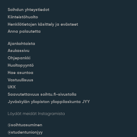
Soihdun yhteystiedot
Kiinteistöhuolto
Henkilötietojen käsittely ja evästeet
Anna palautetta
Ajankohtaista
Asukassivu
Ohjepankki
Huoltopyyntö
Hae asuntoa
Vastuullisuus
UKK
Saavutettavuus soihtu.fi-sivustolla
Jyväskylän yliopiston ylioppilaskunta JYY
Löydät meidät Instagramista
@soihtuasuminen
@studentunionjyy