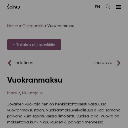
Siirry
EN
sisältöön
Avaa
haku
Home
»
Ohjepankki
»
Vuokranmaksu
< Takaisin ohjepankkiin
edellinen
seuraava
Vuokranmaksu
Maksut
,
Muuttajalle
Jokainen vuokralainen on henkilökohtaisesti vastuussa
vuokranmaksustaan. Vuokranmaksuvelvollisuus alkaa samana
päivänä kuin sopimuksessa ilmoitettu vuokra-aika. Vuokra on
maksettava kunkin kuukauden 6. päivään mennessä.