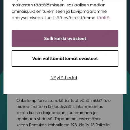
mainosten räätälöimiseen, sosiaalisen median
ominaisuuksien tukemiseen ja kävijämäärämme
analysoimiseen. Lue lisää evästeistämme
täältä
.
Salli kaikki evästeet
Vain välttämättömät evästeet
Korjauskylä aloittaa elokuussa
Näytä tiedot
Rentukassa
Ajankohtaista
,
Asuminen
,
Kestävä kehitys
/ 4.8.2026
Onko lempifarkuissa reikä tai tuoli vähän rikki? Tule
mukaan rentoon Korjauskylään, joka kokoontuu
kerran kuussa korjaamaan, tuunaamaan ja
oppimaan yhdessä! Tapaamme ensimmäisen
kerran Rentukan kerhotilassa 19.8. klo 16-18.⁠⁠Paikalla