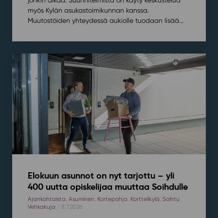
myös Kylän asukastoimikunnan kanssa.
Muutostöiden yhteydessä aukiolle tuodaan lisää...
Elokuun asunnot on nyt tarjottu – yli
400 uutta opiskelijaa muuttaa Soihdulle
Ajankohtaista
,
Asuminen
,
Kortepohja
,
Korttelikylä
,
Soihtu
Vehkakuja
/ 8.7.2026