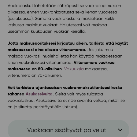
Vuokralaskut lähetetään sähköpostitse vuokrasopimuksen
alkaessa, ennen vuokrankorotusta sekä kerran vuodessa
(joulukuussa). Samalla vuokralaskulla maksetaan kaikki
laskussa mainitut vuokrat. Halutessasi voit maksaa
useamman kuukauden vuokran kerralla.
Jotta maksusuorituksesi kirjautuu oikein, tarkista että käytät
maksaessasi aina oikeaa viitenumeroa.
Jos joku muu
maksaa vuokrasi, huolehdi että hän käyttää maksaessaan
Viitenumero vuokraa
sinun vuokralaskusi viitenumeroa.
maksaessa on 80-alkuinen.
Vakuuksia
maksaessa,
viitenumero on 70-alkuinen.
Voit tarkistaa ajantasaisen vuokranmaksutilanteesi koska
tahansa
Asukassivulta
.
Sieltä voit myös tulostaa
vuokralaskusi. Asukassivulta et näe avointa velkaa, mikäli se
on jo siirretty perintäyhtiölle (Intrum).
Vuokraan sisältyvät palvelut