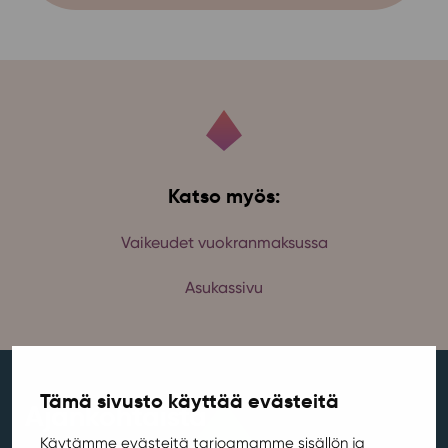
Katso myös:
Vaikeudet vuokranmaksussa
Asukassivu
Tämä sivusto käyttää evästeitä
Ajankohtaista
Käytämme evästeitä tarjoamamme sisällön ja