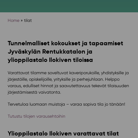
Home
»
tilat
Tunnelmalliset kokoukset ja tapaamiset
Jyväskylän Rentukkatalon ja
ylioppilastalo Ilokiven tiloissa
Varattavat tilamme soveltuvat kaveriporukoille, yhdistyksille ja
järjestöille, opiskelijoille, yrityksille ja perhejuhlaan. Helppo
varaus, edulliset hinnat ja saavutettavuus tekevät tilaisuuden
järjestämisestä vaivatonta.
Tervetuloa luomaan muistoja – varaa sopiva tila jo tänään!
Tutustu tilojen varausehtoihin
Ylioppilastalo Ilokiven varattavat tilat