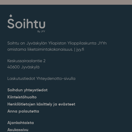
Soihtu on Jyväskylän Yliopiston Ylioppilaskunta JYYn
omistama liiketoimintakokonaisuus. |
jyy.fi
Keskussairaalantie 2
40600 Jyväskylä
Laskutustiedot Yhteydenotto-sivulla
Soihdun yhteystiedot
Kiinteistöhuolto
Henkilötietojen käsittely ja evästeet
Anna palautetta
Ajankohtaista
Asukassivu