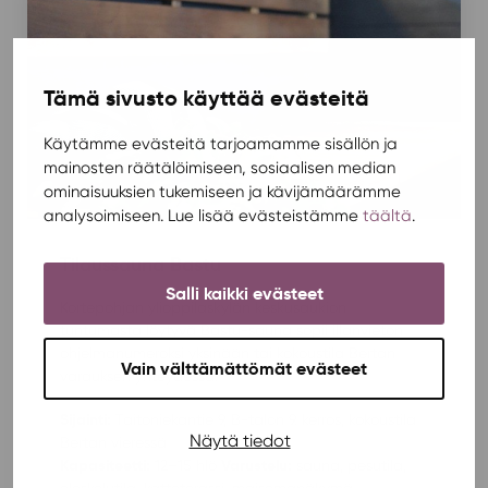
Tämä sivusto käyttää evästeitä
Käytämme evästeitä tarjoamamme sisällön ja
mainosten räätälöimiseen, sosiaalisen median
ominaisuuksien tukemiseen ja kävijämäärämme
analysoimiseen. Lue lisää evästeistämme
täältä
.
Tilaussauna Bastu
Salli kaikki evästeet
Kortepohjan ylioppilaskylän keskusaukion
tuntumasta löytyvä Bastu-sauna sopii illanvieton
ohjelmanumeroksi yksinään tai kokoustila Bertan
Vain välttämättömät evästeet
varauksen yhteydessä.
Sijainti:
Taitoniekantie 9, B-talon 9. kerros, kokoustila
Näytä tiedot
Bertan vieressä
Kapasiteetti:
Varustelu:
12–15 hlö
sauna, pesutila,
oleskelutila, kattoterassi, maisemanäkymä