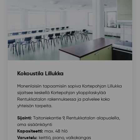
Kokoustila Lillukka
Monenlaisiin tapaamisiin sopiva Kortepohjan Lillukka
sijaitsee keskellä Kortepohjan ylioppilaskylää
Rentukkatalon rakennuksessa ja palvelee koko
yhteisön tarpeita.
Sijainti:
Taitoniekantie 9, Rentukkatalon alapuolella,
oma sisäänkäynti
Kapasiteetti:
max. 48 hlö
Varustelu:
keittiö, piano, valkokangas