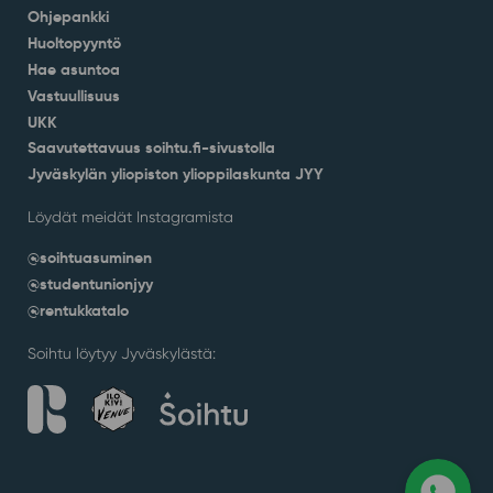
Ohjepankki
Huoltopyyntö
Hae asuntoa
Vastuullisuus
UKK
Saavutettavuus soihtu.fi-sivustolla
Jyväskylän yliopiston ylioppilaskunta JYY
Löydät meidät Instagramista
@soihtuasuminen
@studentunionjyy
@rentukkatalo
Soihtu löytyy Jyväskylästä: