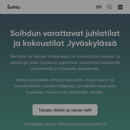
Siirry
EN
sisältöön
Avaa
haku
Soihdun varattavat juhlatilat
ja kokoustilat Jyväskylässä
Rentukan ja Ilokiven yhteydessä on vuokrattavia kokous- ja
juhlatiloja, jotka tarjoavat inspiroivan ympäristön kokouksille,
juhlahetkille ja yhteiselle ajanvietolle.
Varaa porukallesi viihtyisä kokoustila, tilava sauna tai
tunnelmallinen juhlatila kätevästi Jyväskylän keskustan
kupeessa, hyvien kulkuyhteyksien varrella.
Tutustu tiloihin ja varaa heti!
Tarvitsetko apua? tilakoordinaattori@soihtu.fi