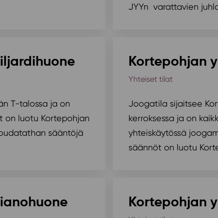
JYYn varattavien juhla-
iljardihuone
Kortepohjan y
Yhteiset tilat
län T-talossa ja on
Joogatila sijaitsee Ko
öt on luotu Kortepohjan
kerroksessa ja on kaik
noudatathan sääntöjä
yhteiskäytössä joogam
säännöt on luotu Korte
pianohuone
Kortepohjan yl