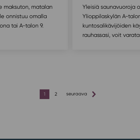
lle maksuton, matalan
Yleisiä saunavuoroja o
ille onnistuu omalla
Ylioppilaskylän A-tal
ona tai A-talon 9.
kuntosalikävijöiden k
rauhassasi, voit varata
1
2
seuraava