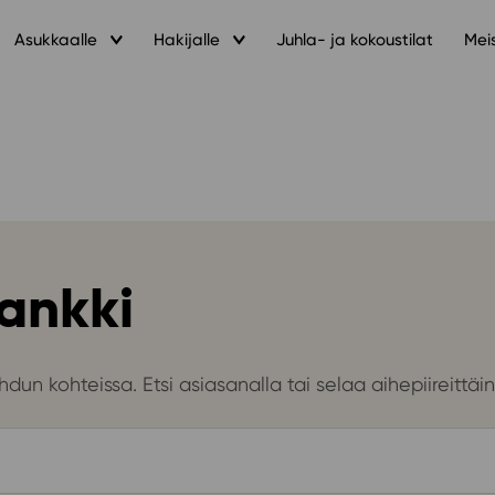
Asukkaalle
Hakijalle
Juhla- ja kokoustilat
Mei
ankki
dun kohteissa. Etsi asiasanalla tai selaa aihepiireittäin