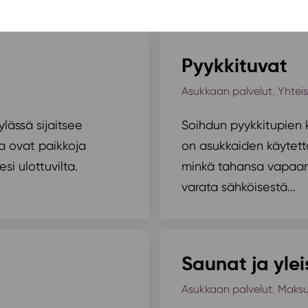
Pyykkituvat
Asukkaan palvelut
,
Yhteis
ylässä sijaitsee
Soihdun pyykkitupien k
tka ovat paikkoja
on asukkaiden käytettä
i ulottuvilta.
minkä tahansa vapaan
varata sähköisestä...
Saunat ja yle
Asukkaan palvelut
,
Maksu