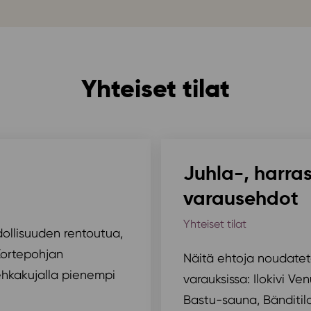
Yhteiset tilat
Juhla-, harras
varausehdot
Yhteiset tilat
dollisuuden rentoutua,
 Kortepohjan
Näitä ehtoja noudateta
 Vehkakujalla pienempi
varauksissa: Ilokivi Ve
Bastu-sauna, Bänditil