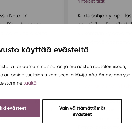
Yhteiset tilat
ässä N-talon
Kortepohjan ylioppilask
öön Pianohuoneen
on kaikille ylioppilask
 tilaa muina aikoina.
kulkemaan Kyläavaimell
hengähtää odottamaan
vusto käyttää evästeitä
teitä tarjoamamme sisällön ja mainosten räätälöimiseen,
Löytötavarat
edian ominaisuuksien tukemiseen ja kävijämäärämme analysoi
steistämme
täältä
.
Ongelmatilanteet
,
Yhteise
 Korttelikylän modernit
Mikäli löydät Soihdun a
ikki evästeet
Vain välttämättömät
 sijaitsevat yhteistilat
kuuluvaa omaisuutta,
evästeet
shuoneineen,
poliisiaseman löytötav
Emme lähtökohtaisesti