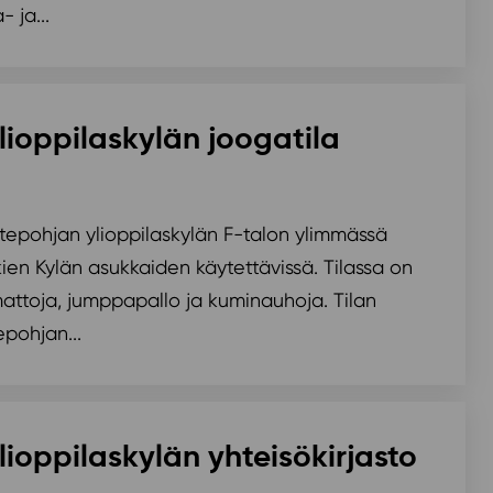
 ja...
lioppilaskylän joogatila
rtepohjan ylioppilaskylän F-talon ylimmässä
kien Kylän asukkaiden käytettävissä. Tilassa on
attoja, jumppapallo ja kuminauhoja. Tilan
pohjan...
ioppilaskylän yhteisökirjasto