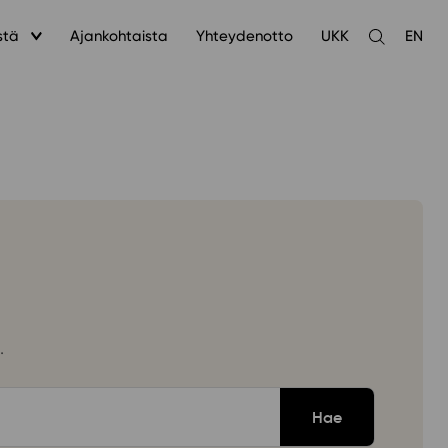
stä
Ajankohtaista
Yhteydenotto
UKK
EN
Avaa
haku
.