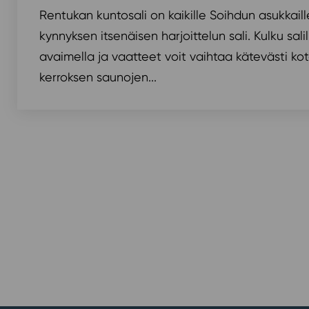
Rentukan kuntosali on kaikille Soihdun asukkai
kynnyksen itsenäisen harjoittelun sali. Kulku sal
avaimella ja vaatteet voit vaihtaa kätevästi kot
kerroksen saunojen...
artikkelien
sivutus