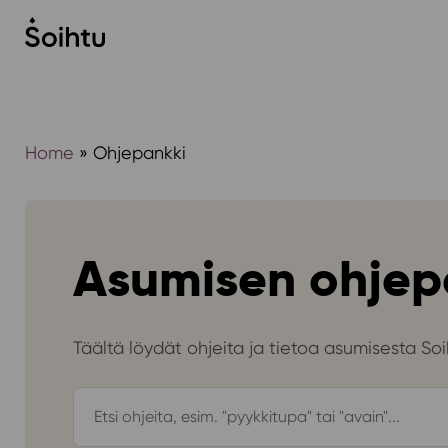
Siirry
sisältöön
Home
»
Ohjepankki
Asumisen ohjep
Täältä löydät ohjeita ja tietoa asumisesta Soih
Hae
ohjepankista