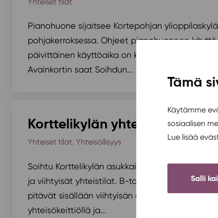
Yhteiset tilat
Pianohuone sijaitsee Kortepohjan ylioppilaskyl
pohjakerroksessa. Ohjeet pianohuoneen käytt
päivittäinen käyttöaika on klo 8-22. Ethän käytä
Avainkortin saat Soihdun...
Tämä si
Käytämme eväs
Korttelikylän yhteistilat
sosiaalisen m
Lue lisää evä
Yhteiset tilat
,
Yhteisöllisyys
Soihtu Korttelikylän asukkailla vuokraan sisältyy
Salli ka
ja viihtyisät yhteistilat. B-talon pohjakerroksessa
pitävät sisällään viihtyisän opiskelutilan kokou
yhteisökeittiöllä ja...