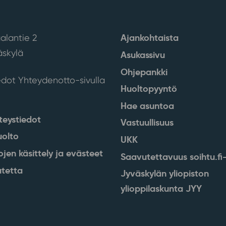
Ajankohtaista
alantie 2
skylä
Asukassivu
Ohjepankki
edot Yhteydenotto-sivulla
Huoltopyyntö
Hae asuntoa
teystiedot
Vastuullisuus
uolto
UKK
ojen käsittely ja evästeet
Saavutettavuus soihtu.fi-
tetta
Jyväskylän yliopiston
ylioppilaskunta JYY