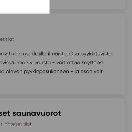
et tilat
äyttö on asukkaille ilmaista. Osa pyykkituvista
vissä ilman varausta - voit ottaa käyttöösi
a olevan pyykinpesukoneen - ja osan voit
iset saunavuorot
t
,
Yhteiset tilat