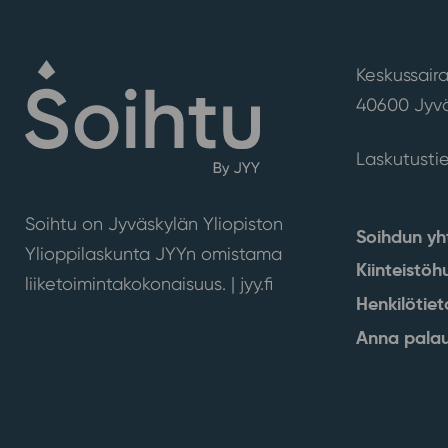
Keskussaira
40600 Jyvä
Laskutusti
Soihtu on Jyväskylän Yliopiston
Soihdun yh
Ylioppilaskunta JYYn omistama
Kiinteistöh
liiketoimintakokonaisuus. |
jyy.fi
Henkilötiet
Anna palau