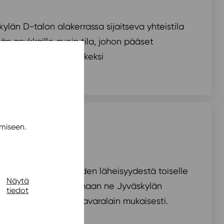
ylän D-talon alakerrassa sijaitseva yhteistila
ylän asukkaille avoin tila, johon pääset
asi. Tilassa voit hetkeksi
 kaveria...
miseen.
t tilat
suinkohteista tai niiden läheisyydestä toiselle
Näytä
 pyydämme toimittamaan ne Jyväskylän
tiedot
aratoimistoon löytötavaralain mukaisesti.
 ota vastaan...