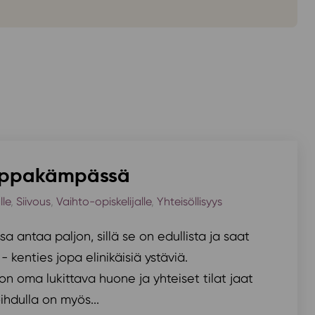
mppakämpässä
lle
,
Siivous
,
Vaihto-opiskelijalle
,
Yhteisöllisyys
 antaa paljon, sillä se on edullista ja saat
- kenties jopa elinikäisiä ystäviä.
on oma lukittava huone ja yhteiset tilat jaat
hdulla on myös...