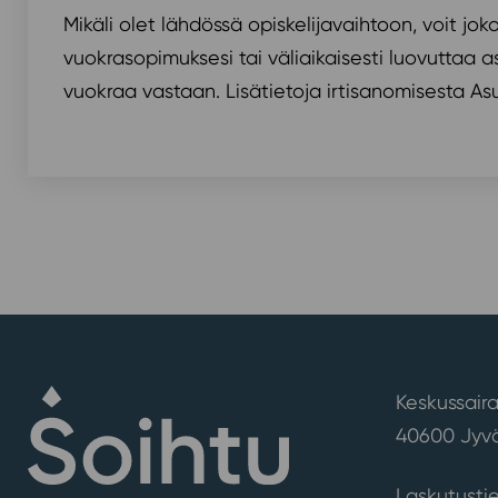
Mikäli olet lähdössä opiskelijavaihtoon, voit jok
vuokrasopimuksesi tai väliaikaisesti luovuttaa a
vuokraa vastaan. Lisätietoja irtisanomisesta Asu
Keskussaira
40600 Jyvä
Laskutusti