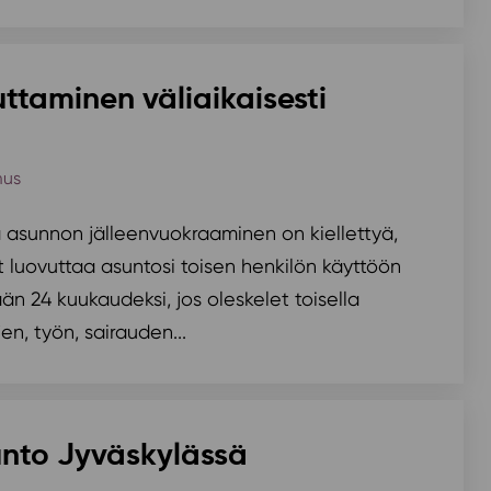
ttaminen väliaikaisesti
mus
 asunnon jälleenvuokraaminen on kiellettyä,
 luovuttaa asuntosi toisen henkilön käyttöön
än 24 kuukaudeksi, jos oleskelet toisella
en, työn, sairauden...
unto Jyväskylässä