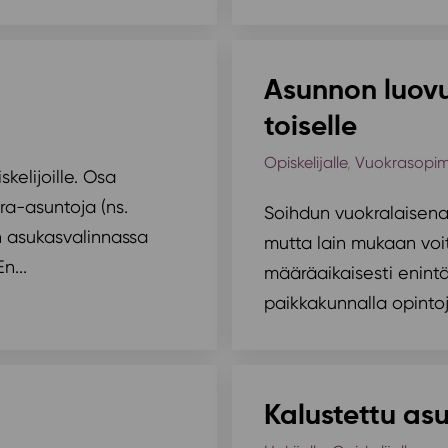
Asunnon luovu
toiselle
Opiskelijalle
,
Vuokrasopi
kelijoille. Osa
ra-asuntoja (ns.
Soihdun vuokralaisena
n asukasvalinnassa
mutta lain mukaan voit
n...
määräaikaisesti enintä
paikkakunnalla opintoj
Kalustettu as