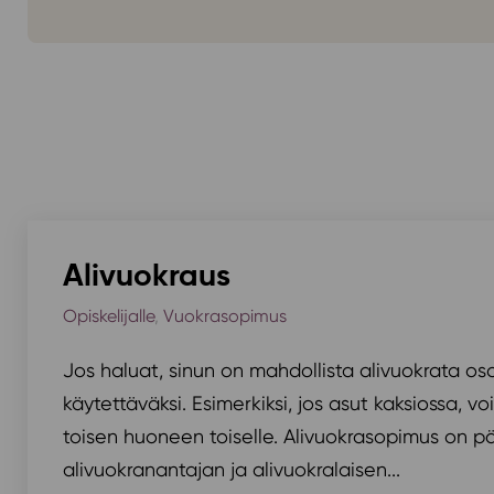
Alivuokraus
Opiskelijalle
,
Vuokrasopimus
Jos haluat, sinun on mahdollista alivuokrata os
käytettäväksi. Esimerkiksi, jos asut kaksiossa, v
toisen huoneen toiselle. Alivuokrasopimus on pä
alivuokranantajan ja alivuokralaisen...