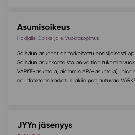
Asumisoikeus
Hakijalle
,
Opiskelijalle
,
Vuokrasopimus
Soihdun asunnot on tarkoitettu ensisijaisesti opis
Soihdun asuinkohteista on valtion tukemia vuok
VARKE-asuntoja, aiemmin ARA-asuntoja), joide
noudatetaan korkotukilakiin pohjautuvaa VARKE
JYYn jäsenyys