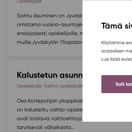
Opiskelijalle
Soihtu Asuminen on Jyväskylän yliopiston yliop
Tämä si
omistama vuokra-asuntojen tuottaja. Vuokraa
ensisijaisesti opiskelijoille, mutta mahdollisuu
muille.Jyväskylän Yliopiston Ylioppilaskunnan jä
Käytämme eväs
sosiaalisen m
Lue lisää evä
Kalustetun asunnon varustelu
Salli ka
Opiskelijalle
,
Vaihto-opiskelijalle
Osa Kortepohjan ylioppilaskylän soluasunnoista 
on kalustettu vaihto-opiskelijoiden asumistarpei
ovat loistavia vaihtoehtoja esimerkiksi kesätyönt
tarvitsevat väliaikaista...