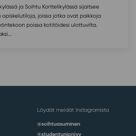
ylässä ja Soihtu Korttelikylässä sijaitsee
a opiskelutiloja, joissa jotka ovat paikkoja
ntekoon poissa kotitöidesi ulottuvilta.
si...
Löydät meidät Instagramista
@soihtuasuminen
@studentunionjyy