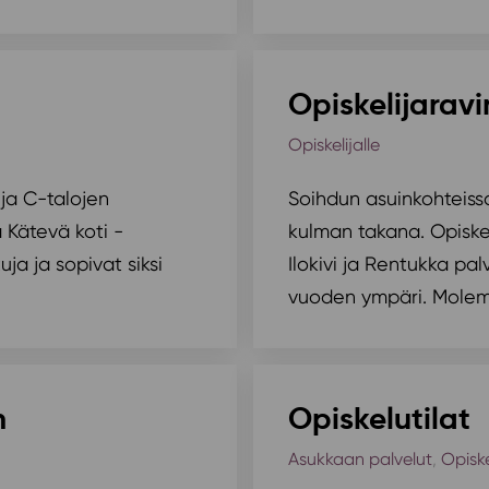
Opiskelijaravi
Opiskelijalle
 ja C-talojen
Soihdun asuinkohteissa
a Kätevä koti -
kulman takana. Opiske
ja ja sopivat siksi
Ilokivi ja Rentukka pal
vuoden ympäri. Molem
n
Opiskelutilat
Asukkaan palvelut
,
Opiske