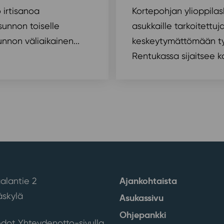
o irtisanoa
Kortepohjan ylioppilask
sunnon toiselle
asukkaille tarkoitettuj
nnon väliaikainen...
keskeytymättömään työ
Rentukassa sijaitsee kak
Ajankohtaista
alantie 2
skylä
Asukassivu
Ohjepankki
edot Yhteydenotto-sivulla