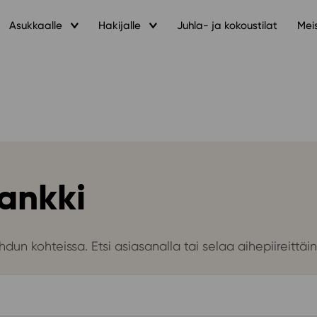
Asukkaalle
Hakijalle
Juhla- ja kokoustilat
Mei
ankki
dun kohteissa. Etsi asiasanalla tai selaa aihepiireittäin