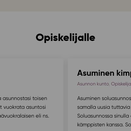
Opiskelijalle
Asuminen ki
Asunnon kunto
,
Opiskelija
a asunnostasi toisen
Asuminen soluasunnossa
oit vuokrata asuntosi
samalla uusia tuttavia 
ävuokralaisen eli ns.
Soluasunnossa sinulla 
kämppisten kanssa. Soi