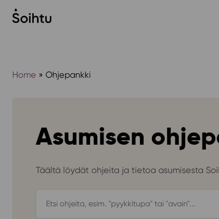
Siirry
sisältöön
Home
»
Ohjepankki
Asumisen ohjep
Täältä löydät ohjeita ja tietoa asumisesta Soih
Hae
ohjepankista