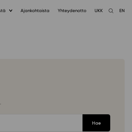
stä
Ajankohtaista
Yhteydenotto
UKK
EN
Avaa
haku
.