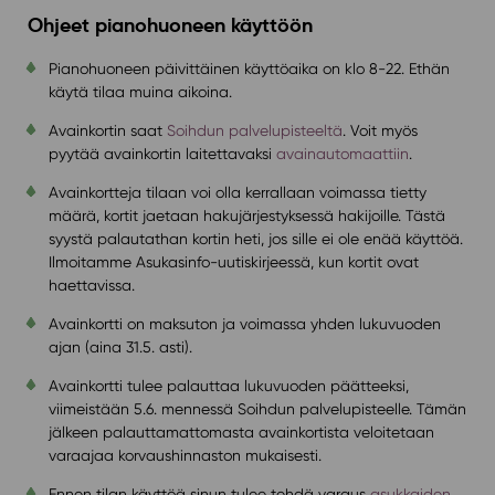
Ohjeet pianohuoneen käyttöön
Pianohuoneen päivittäinen käyttöaika on klo 8-22. Ethän
käytä tilaa muina aikoina.
Avainkortin saat
Soihdun palvelupisteeltä
. Voit myös
pyytää avainkortin laitettavaksi
avainautomaattiin
.
Avainkortteja tilaan voi olla kerrallaan voimassa tietty
määrä, kortit jaetaan hakujärjestyksessä hakijoille. Tästä
syystä palautathan kortin heti, jos sille ei ole enää käyttöä.
Ilmoitamme Asukasinfo-uutiskirjeessä, kun kortit ovat
haettavissa.
Avainkortti on maksuton ja voimassa yhden lukuvuoden
ajan (aina 31.5. asti).
Avainkortti tulee palauttaa lukuvuoden päätteeksi,
viimeistään 5.6. mennessä Soihdun palvelupisteelle. Tämän
jälkeen palauttamattomasta avainkortista veloitetaan
varaajaa korvaushinnaston mukaisesti.
Ennen tilan käyttöä sinun tulee tehdä varaus
asukkaiden