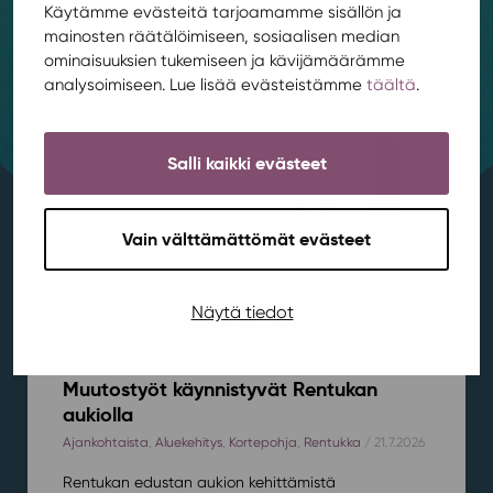
Käytämme evästeitä tarjoamamme sisällön ja
kerran Rentukan kerhotilassa 19.8. klo 16-18.⁠⁠Paikalla
mainosten räätälöimiseen, sosiaalisen median
ei...
ominaisuuksien tukemiseen ja kävijämäärämme
analysoimiseen. Lue lisää evästeistämme
täältä
.
Salli kaikki evästeet
Vain välttämättömät evästeet
Näytä tiedot
Muutostyöt käynnistyvät Rentukan
aukiolla
Ajankohtaista
,
Aluekehitys
,
Kortepohja
,
Rentukka
/ 21.7.2026
Rentukan edustan aukion kehittämistä