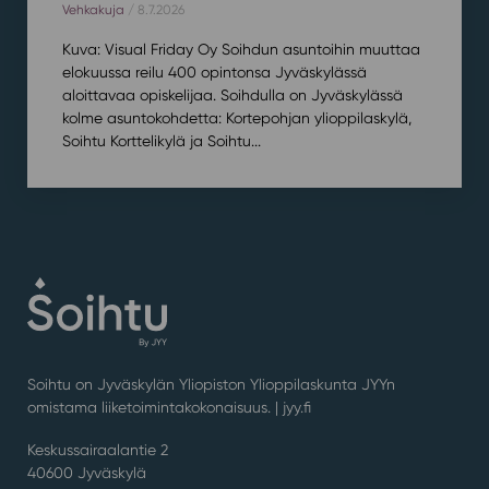
Vehkakuja
/ 8.7.2026
Kuva: Visual Friday Oy Soihdun asuntoihin muuttaa
elokuussa reilu 400 opintonsa Jyväskylässä
aloittavaa opiskelijaa. Soihdulla on Jyväskylässä
kolme asuntokohdetta: Kortepohjan ylioppilaskylä,
Soihtu Korttelikylä ja Soihtu...
Soihtu on Jyväskylän Yliopiston Ylioppilaskunta JYYn
omistama liiketoimintakokonaisuus. |
jyy.fi
Keskussairaalantie 2
40600 Jyväskylä