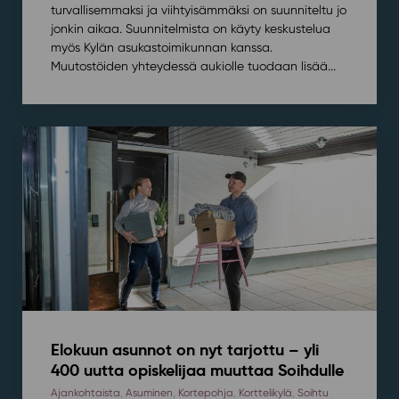
turvallisemmaksi ja viihtyisämmäksi on suunniteltu jo
jonkin aikaa. Suunnitelmista on käyty keskustelua
myös Kylän asukastoimikunnan kanssa.
Muutostöiden yhteydessä aukiolle tuodaan lisää...
Elokuun asunnot on nyt tarjottu – yli
400 uutta opiskelijaa muuttaa Soihdulle
Ajankohtaista
,
Asuminen
,
Kortepohja
,
Korttelikylä
,
Soihtu