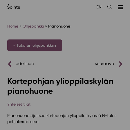
Siirry
EN
sisältöön
Avaa
haku
Home
»
Ohjepankki
»
Pianohuone
< Takaisin ohjepankkiin
edellinen
seuraava
Kortepohjan ylioppilaskylän
pianohuone
Yhteiset tilat
Pianohuone sijaitsee Kortepohjan ylioppilaskylässä N-talon
pohjakerroksessa.