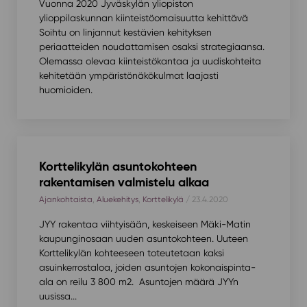
Vuonna 2020 Jyväskylän yliopiston
ylioppilaskunnan kiinteistöomaisuutta kehittävä
Soihtu on linjannut kestävien kehityksen
periaatteiden noudattamisen osaksi strategiaansa.
Olemassa olevaa kiinteistökantaa ja uudiskohteita
kehitetään ympäristönäkökulmat laajasti
huomioiden.
Korttelikylän asuntokohteen
rakentamisen valmistelu alkaa
Ajankohtaista
,
Aluekehitys
,
Korttelikylä
/ 23.4.2020
JYY rakentaa viihtyisään, keskeiseen Mäki-Matin
kaupunginosaan uuden asuntokohteen. Uuteen
Korttelikylän kohteeseen toteutetaan kaksi
asuinkerrostaloa, joiden asuntojen kokonaispinta-
ala on reilu 3 800 m2. Asuntojen määrä JYYn
uusissa...