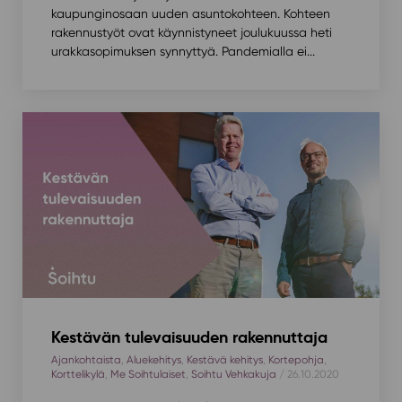
kaupunginosaan uuden asuntokohteen. Kohteen
rakennustyöt ovat käynnistyneet joulukuussa heti
urakkasopimuksen synnyttyä. Pandemialla ei...
Kestävän tulevaisuuden rakennuttaja
Ajankohtaista
,
Aluekehitys
,
Kestävä kehitys
,
Kortepohja
,
Korttelikylä
,
Me Soihtulaiset
,
Soihtu Vehkakuja
/ 26.10.2020