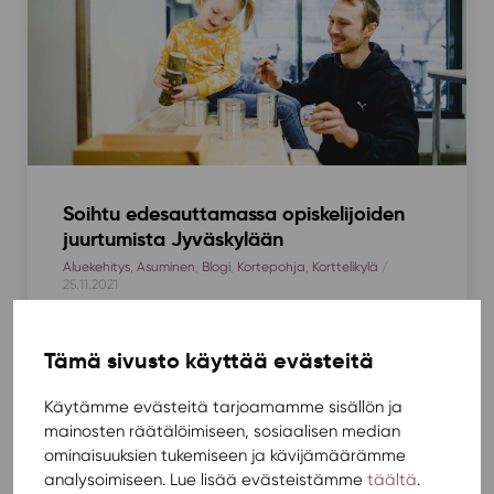
Soihtu edesauttamassa opiskelijoiden
juurtumista Jyväskylään
Aluekehitys
,
Asuminen
,
Blogi
,
Kortepohja
,
Korttelikylä
/
25.11.2021
Jyväskylä on kasvava kaupunkikeskus, jonne moni
opiskelija haluaisi jäädä. Soihtu kehittää
Tämä sivusto käyttää evästeitä
Korttelikylää jatkuvasti ja on mukana myös
Kortepohjan keskustan ja asumisvaihtoehtojen
Käytämme evästeitä tarjoamamme sisällön ja
kehittämisessä, jotta opiskelijoilla olisi entistä
mainosten räätälöimiseen, sosiaalisen median
paremmat mahdollisuudet jäädä Jyväskylään
ominaisuuksien tukemiseen ja kävijämäärämme
opintojen jälkeenkin.
analysoimiseen. Lue lisää evästeistämme
täältä
.