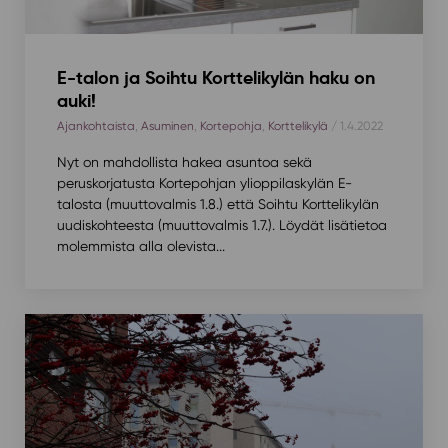
E-talon ja Soihtu Korttelikylän haku on
auki!
Ajankohtaista
,
Asuminen
,
Kortepohja
,
Korttelikylä
/ 1.4.2022
Nyt on mahdollista hakea asuntoa sekä
peruskorjatusta Kortepohjan ylioppilaskylän E-
talosta (muuttovalmis 1.8.) että Soihtu Korttelikylän
uudiskohteesta (muuttovalmis 1.7.). Löydät lisätietoa
molemmista alla olevista...