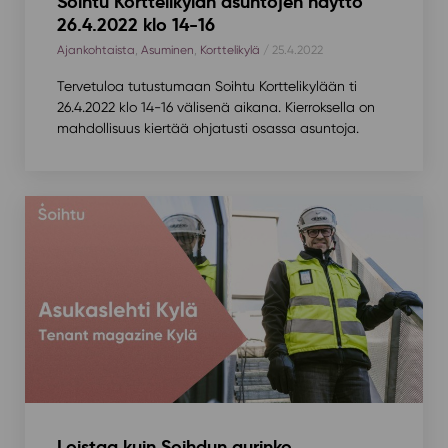
Soihtu Korttelikylän asuntojen näyttö
26.4.2022 klo 14-16
Ajankohtaista
,
Asuminen
,
Korttelikylä
/ 25.4.2022
Tervetuloa tutustumaan Soihtu Korttelikylään ti
26.4.2022 klo 14-16 välisenä aikana. Kierroksella on
mahdollisuus kiertää ohjatusti osassa asuntoja.
Loistaa kuin Soihdun aurinko