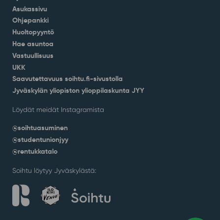
Asukassivu
Ohjepankki
Huoltopyyntö
Hae asuntoa
Vastuullisuus
UKK
Saavutettavuus soihtu.fi-sivustolla
Jyväskylän yliopiston ylioppilaskunta JYY
Löydät meidät Instagramista
@soihtuasuminen
@studentunionjyy
@rentukkatalo
Soihtu löytyy Jyväskylästä: