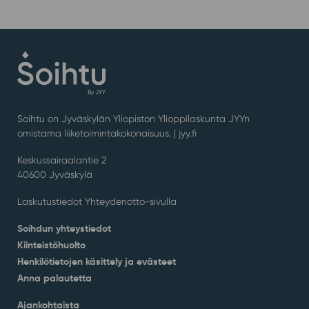
Soihtu on Jyväskylän Yliopiston Ylioppilaskunta JYYn
omistama liiketoimintakokonaisuus. |
jyy.fi
Keskussairaalantie 2
40600 Jyväskylä
Laskutustiedot Yhteydenotto-sivulla
Soihdun yhteystiedot
Kiinteistöhuolto
Henkilötietojen käsittely ja evästeet
Anna palautetta
Ajankohtaista