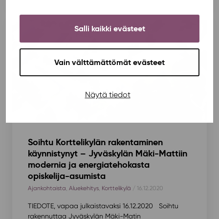
Salli kaikki evästeet
Vain välttämättömät evästeet
Näytä tiedot
Soihtu Korttelikylän rakentaminen
käynnistynyt – Jyväskylän Mäki-Mattiin
modernia ja energiatehokasta
opiskelija-asumista
Ajankohtaista
,
Aluekehitys
,
Korttelikylä
/ 16.12.2020
TIEDOTE, vapaa julkaistavaksi 16.12.2020 Soihtu
rakennuttaa Jyväskylän Mäki-Matin