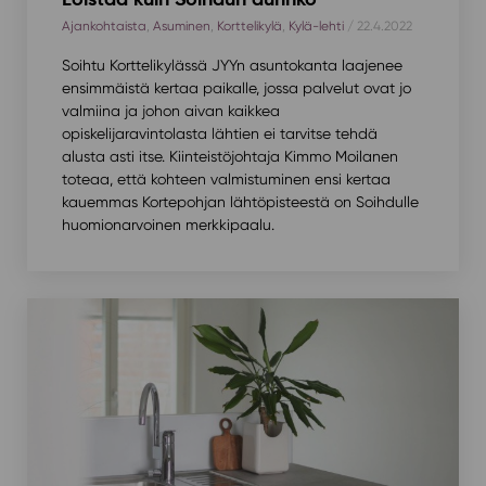
Ajankohtaista
,
Asuminen
,
Korttelikylä
,
Kylä-lehti
/ 22.4.2022
Soihtu Korttelikylässä JYYn asuntokanta laajenee
ensimmäistä kertaa paikalle, jossa palvelut ovat jo
valmiina ja johon aivan kaikkea
opiskelijaravintolasta lähtien ei tarvitse tehdä
alusta asti itse. Kiinteistöjohtaja Kimmo Moilanen
toteaa, että kohteen valmistuminen ensi kertaa
kauemmas Kortepohjan lähtöpisteestä on Soihdulle
huomionarvoinen merkkipaalu.