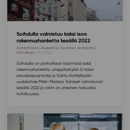
Soihdulla valmistuu kaksi isoa
rakennushanketta kesällä 2022
Ajankohtaista
,
Aluekehitys
,
Asuminen
,
Kortepohja
,
Korttelikylä
/ 10.2.2022
Soihdulla on parhaillaan käynnissä kaksi
rakennushanketta: ylioppilaskylän E-talon
peruskorjaushanke ja Soihtu Korttelikylän
uudiskohde Mäki-Matissa. Kohteet valmistuvat
kesällä 2022 ja niihin on yhteinen hakuaika
huhtikuussa.