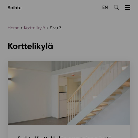
Siirry
EN
sisältöön
Avaa
haku
Home
»
Korttelikylä
»
Sivu 3
Korttelikylä