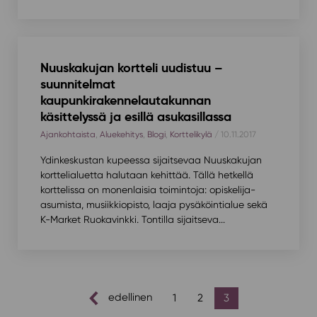
Nuuskakujan kortteli uudistuu –
suunnitelmat
kaupunkirakennelautakunnan
käsittelyssä ja esillä asukasillassa
Ajankohtaista
,
Aluekehitys
,
Blogi
,
Korttelikylä
/ 10.11.2017
Ydinkeskustan kupeessa sijaitsevaa Nuuskakujan
korttelialuetta halutaan kehittää. Tällä hetkellä
korttelissa on monenlaisia toimintoja: opiskelija-
asumista, musiikkiopisto, laaja pysäköintialue sekä
K-Market Ruokavinkki. Tontilla sijaitseva...
artikkelien
edellinen
1
2
3
sivutus