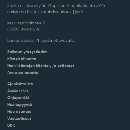
Soihtu on Jyväskylän Yliopiston Ylioppilaskunta JYYn
omistama liiketoimintakokonaisuus. |
jyy.fi
Keskussairaalantie 2
40600 Jyväskylä
Laskutustiedot Yhteydenotto-sivulla
Soihdun yhteystiedot
Kiinteistöhuolto
Henkilötietojen käsittely ja evästeet
Anna palautetta
Ajankohtaista
Asukassivu
Ohjepankki
Huoltopyyntö
Hae asuntoa
Vastuullisuus
UKK