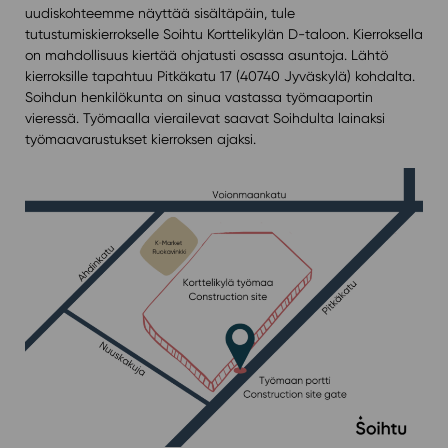
uudiskohteemme näyttää sisältäpäin, tule
tutustumiskierrokselle Soihtu Korttelikylän D-taloon. Kierroksella
on mahdollisuus kiertää ohjatusti osassa asuntoja. Lähtö
kierroksille tapahtuu Pitkäkatu 17 (40740 Jyväskylä) kohdalta.
Soihdun henkilökunta on sinua vastassa työmaaportin
vieressä. Työmaalla vierailevat saavat Soihdulta lainaksi
työmaavarustukset kierroksen ajaksi.