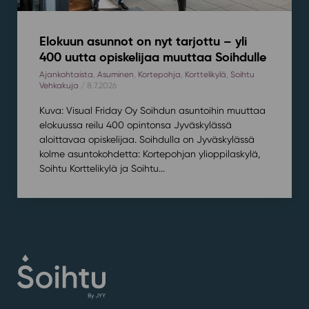
Elokuun asunnot on nyt tarjottu – yli
400 uutta opiskelijaa muuttaa Soihdulle
Ajankohtaista
,
Asuminen
,
Kortepohja
,
Korttelikylä
,
Soihtu
Vehkakuja
/ 8.7.2026
Kuva: Visual Friday Oy Soihdun asuntoihin muuttaa
elokuussa reilu 400 opintonsa Jyväskylässä
aloittavaa opiskelijaa. Soihdulla on Jyväskylässä
kolme asuntokohdetta: Kortepohjan ylioppilaskylä,
Soihtu Korttelikylä ja Soihtu...