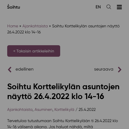
Siirry
EN
sisältöön
Avaa
haku
Home
»
Ajankohtaista
»
Soihtu Korttelikylän asuntojen näyttö
26.4.2022 klo 14-16
< Takaisin artikkeleihin
edellinen
seuraava
Soihtu Korttelikylän asuntojen
näyttö 26.4.2022 klo 14-16
Ajankohtaista
,
Asuminen
,
Korttelikylä
/ 25.4.2022
Tervetuloa tutustumaan Soihtu Korttelikylään ti 26.4.2022 klo
14-16 välisenä aikana. Jos haluat nähdä, miltä