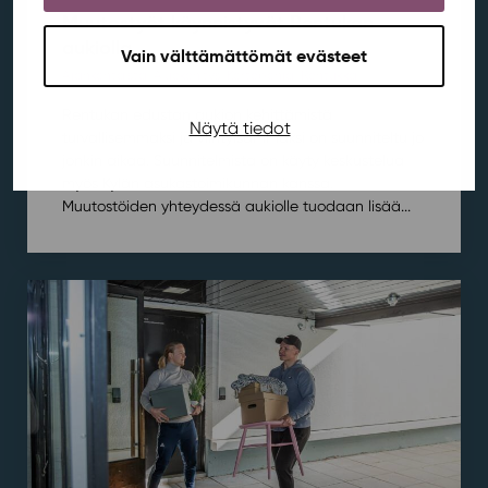
Muutostyöt käynnistyvät Rentukan
aukiolla
Vain välttämättömät evästeet
Ajankohtaista
,
Aluekehitys
,
Kortepohja
,
Rentukka
/ 21.7.2026
Rentukan edustan aukion kehittämistä
Näytä tiedot
turvallisemmaksi ja viihtyisämmäksi on suunniteltu jo
jonkin aikaa. Suunnitelmista on käyty keskustelua
myös Kylän asukastoimikunnan kanssa.
Muutostöiden yhteydessä aukiolle tuodaan lisää...