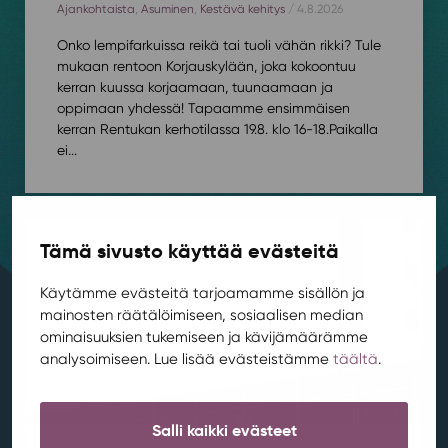
Ajankohtaista
,
Asuminen
,
Kestävä kehitys
/ 4.8.2026
Onko lempifarkuissa reikä tai tuoli vähän rikki? Tule
mukaan rentoon Korjauskylään, joka kokoontuu
kerran kuussa korjaamaan, tuunaamaan ja
oppimaan yhdessä! Tapaamme ensimmäisen
kerran Rentukan kerhotilassa 19.8. klo 16-18.⁠⁠Paikalla
ei...
Tämä sivusto käyttää evästeitä
Käytämme evästeitä tarjoamamme sisällön ja
mainosten räätälöimiseen, sosiaalisen median
ominaisuuksien tukemiseen ja kävijämäärämme
analysoimiseen. Lue lisää evästeistämme
täältä
.
Salli kaikki evästeet