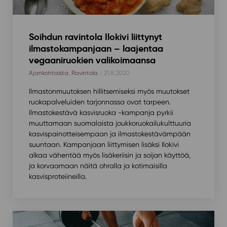
Soihdun ravintola Ilokivi liittynyt
ilmastokampanjaan – laajentaa
vegaaniruokien valikoimaansa
Ajankohtaista
,
Ravintola
/ 21.8.2020
Ilmastonmuutoksen hillitsemiseksi myös muutokset
ruokapalveluiden tarjonnassa ovat tarpeen.
Ilmastokestävä kasvisruoka -kampanja pyrkii
muuttamaan suomalaista joukkoruokailukulttuuria
kasvispainotteisempaan ja ilmastokestävämpään
suuntaan. Kampanjaan liittymisen lisäksi Ilokivi
alkaa vähentää myös lisäkeriisin ja soijan käyttöä,
ja korvaamaan näitä ohralla ja kotimaisilla
kasvisproteiineilla.