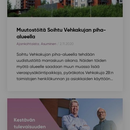
Muutostöitä Soihtu Vehkakujan piha-
alueella
Ajankohtaista
,
Asuminen
/ 2.11.2020
Soihtu Vehkakujan piha-alueella tehdään
uudistustöitä marraskuun aikana. Näiden töiden
myötä alueelle saadaan muun muassa lisää
vieraspysäköintipaikkoja, pyöräkatos Vehkakuja 2B:n
toimistojen henkilökunnan ja asiakkaiden käyttöön...