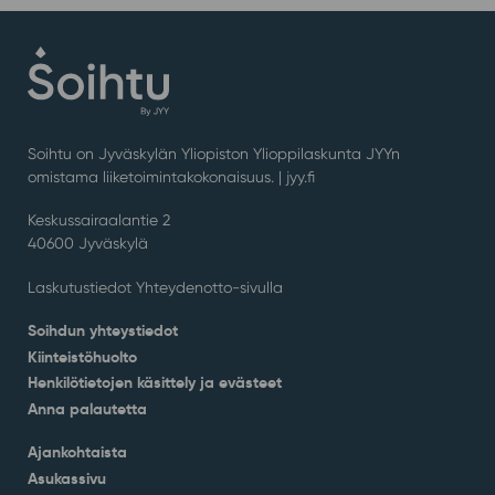
Soihtu on Jyväskylän Yliopiston Ylioppilaskunta JYYn
omistama liiketoimintakokonaisuus. |
jyy.fi
Keskussairaalantie 2
40600 Jyväskylä
Laskutustiedot Yhteydenotto-sivulla
Soihdun yhteystiedot
Kiinteistöhuolto
Henkilötietojen käsittely ja evästeet
Anna palautetta
Ajankohtaista
Asukassivu