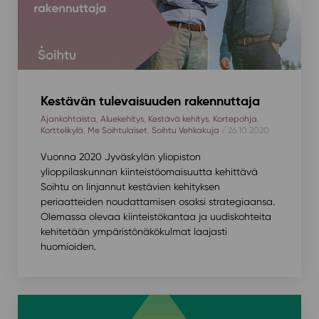
Kestävän tulevaisuuden rakennuttaja
Ajankohtaista
,
Aluekehitys
,
Kestävä kehitys
,
Kortepohja
,
Korttelikylä
,
Me Soihtulaiset
,
Soihtu Vehkakuja
/ 26.10.2020
Vuonna 2020 Jyväskylän yliopiston
ylioppilaskunnan kiinteistöomaisuutta kehittävä
Soihtu on linjannut kestävien kehityksen
periaatteiden noudattamisen osaksi strategiaansa.
Olemassa olevaa kiinteistökantaa ja uudiskohteita
kehitetään ympäristönäkökulmat laajasti
huomioiden.