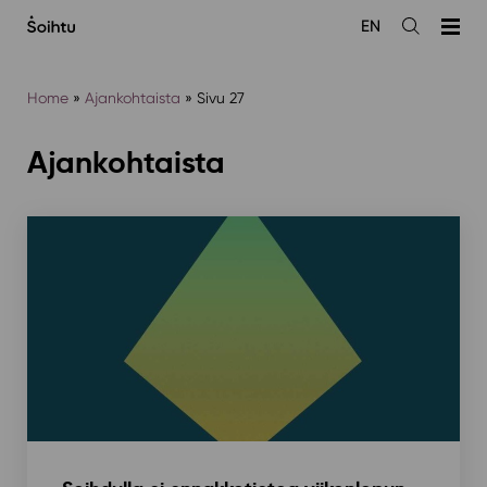
Siirry
EN
sisältöön
Avaa
haku
Home
»
Ajankohtaista
»
Sivu 27
Ajankohtaista