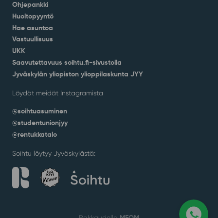
Ohjepankki
Huoltopyyntö
Hae asuntoa
Vastuullisuus
UKK
Saavutettavuus soihtu.fi-sivustolla
Jyväskylän yliopiston ylioppilaskunta JYY
Löydät meidät Instagramista
@soihtuasuminen
@studentunionjyy
@rentukkatalo
Soihtu löytyy Jyväskylästä:
MEOM
Rakkaudella