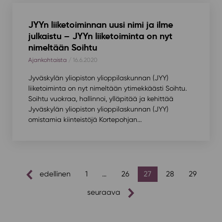
JYYn liiketoiminnan uusi nimi ja ilme
julkaistu – JYYn liiketoiminta on nyt
nimeltään Soihtu
Ajankohtaista
/ 16.6.2020
Jyväskylän yliopiston ylioppilaskunnan (JYY)
liiketoiminta on nyt nimeltään ytimekkäästi Soihtu.
Soihtu vuokraa, hallinnoi, ylläpitää ja kehittää
Jyväskylän yliopiston ylioppilaskunnan (JYY)
omistamia kiinteistöjä Kortepohjan...
artikkelien
edellinen
1
…
26
27
28
29
sivutus
seuraava