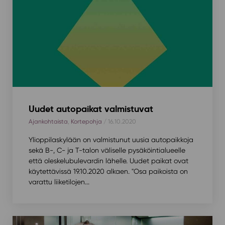
Uudet autopaikat valmistuvat
Ajankohtaista
,
Kortepohja
/ 16.10.2020
Ylioppilaskylään on valmistunut uusia autopaikkoja
sekä B-, C- ja T-talon väliselle pysäköintialueelle
että oleskelubulevardin lähelle. Uudet paikat ovat
käytettävissä 19.10.2020 alkaen. "Osa paikoista on
varattu liiketilojen...