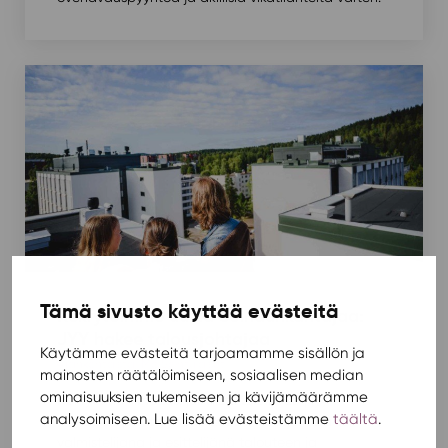
Tämä sivusto käyttää evästeitä
Rekrytoimme uutta Soihdunkantajaa:
JYY hakee talousjohtajaa
Käytämme evästeitä tarjoamamme sisällön ja
Ajankohtaista
,
Me Soihtulaiset
/ 2.10.2020
mainosten räätälöimiseen, sosiaalisen median
ominaisuuksien tukemiseen ja kävijämäärämme
Rekrytointi-ilmoitus, julkaistu 2.10.2020 | jyy.fi
analysoimiseen. Lue lisää evästeistämme
täältä
.
Hakuaika päättyy 18.10.2020 Talousjohtaja toimii
valmistelijana ja esittelijänä talouteen ja