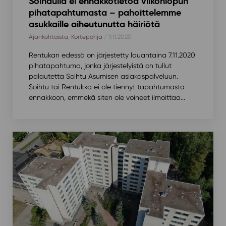
Soihdulla ei ennakkotietoa viikonlopun
pihatapahtumasta – pahoittelemme
asukkaille aiheutunutta häiriötä
Ajankohtaista
,
Kortepohja
/ 9.11.2020
Rentukan edessä on järjestetty lauantaina 7.11.2020
pihatapahtuma, jonka järjestelyistä on tullut
palautetta Soihtu Asumisen asiakaspalveluun.
Soihtu tai Rentukka ei ole tiennyt tapahtumasta
ennakkoon, emmekä siten ole voineet ilmoittaa...