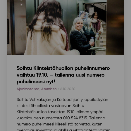
Soihtu Kiinteistöhuollon puhelinnumero
vaihtuu 19.10. – tallenna uusi numero
puhelimeesi nyt!
Ajankohtaista
,
Asuminen
/ 6.10.2020
Soihtu Vehkakujan ja Kortepohjan ylioppilaskylän
kiinteistöhuollosta vastaavan Soihtu
Kiinteistöhuollon tavoittaa 19.10. alkaen ympäri
vuorokauden numerosta 010 524 8315. Tallenna
numero puhelimeesi kiireellistä tarvetta, kuten
ovenavauspyyntöä ja äkillisiä vikatilanteita varten.