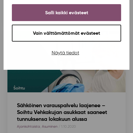
liiketoimintaan liittyvässä päätöksenteossa
ylioppilaskunnan päätöksentekoelimille....
Salli kaikki evästeet
Vain välttämättömät evästeet
Näytä tiedot
Sähköinen varauspalvelu laajenee –
Soihtu Vehkakujan asukkaat saaneet
tunnuksensa lokakuun alussa
Ajankohtaista
,
Asuminen
/ 1.10.2020