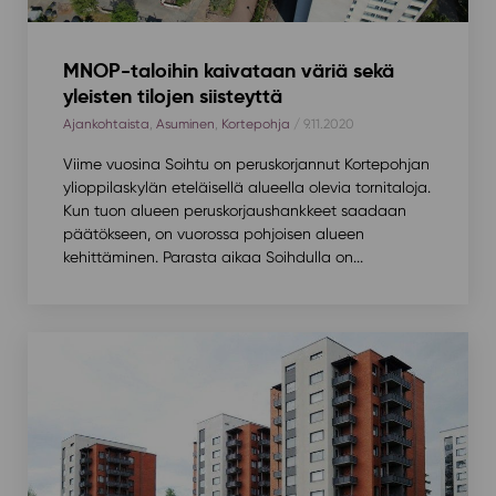
MNOP-taloihin kaivataan väriä sekä
yleisten tilojen siisteyttä
Ajankohtaista
,
Asuminen
,
Kortepohja
/ 9.11.2020
Viime vuosina Soihtu on peruskorjannut Kortepohjan
ylioppilaskylän eteläisellä alueella olevia tornitaloja.
Kun tuon alueen peruskorjaushankkeet saadaan
päätökseen, on vuorossa pohjoisen alueen
kehittäminen. Parasta aikaa Soihdulla on...