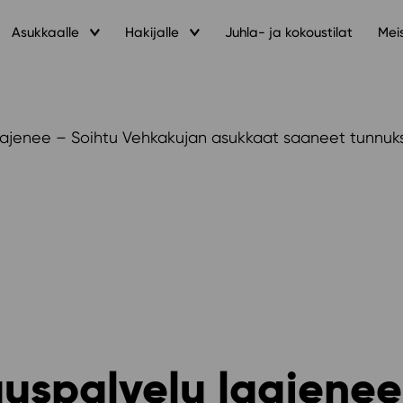
Asukkaalle
Hakijalle
Juhla- ja kokoustilat
Mei
aajenee – Soihtu Vehkakujan asukkaat saaneet tunnuk
uspalvelu laajenee