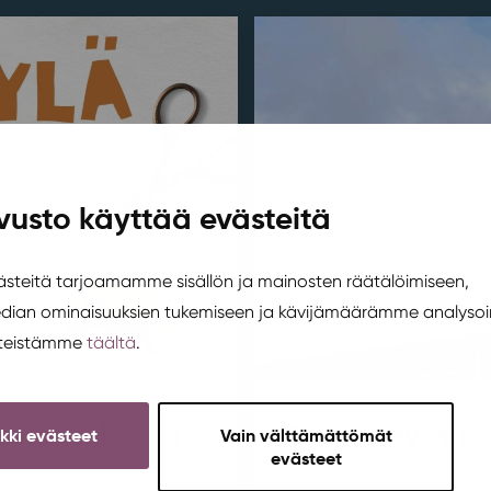
vusto käyttää evästeitä
teitä tarjoamamme sisällön ja mainosten räätälöimiseen,
edian ominaisuuksien tukemiseen ja kävijämäärämme analysoi
steistämme
täältä
.
sa Rentukassa
Muutostyöt kä
ikki evästeet
Vain välttämättömät
evästeet
Ajankohtaista
,
Aluekehity