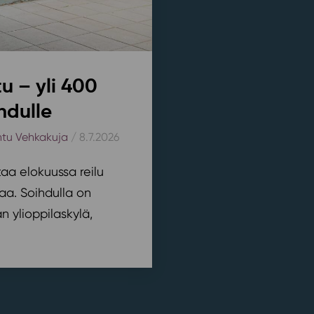
u – yli 400
hdulle
htu Vehkakuja
/ 8.7.2026
aa elokuussa reilu
aa. Soihdulla on
 ylioppilaskylä,