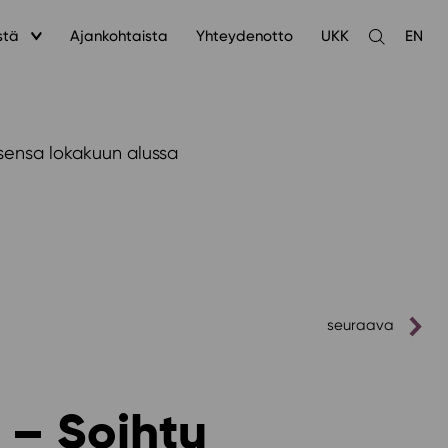
stä
Ajankohtaista
Yhteydenotto
UKK
EN
Avaa
haku
sensa lokakuun alussa
seuraava
 – Soihtu