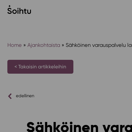
Siirry
sisältöön
Home
»
Ajankohtaista
»
Sähköinen varauspalvelu l
< Takaisin artikkeleihin
edellinen
Sähköinen vara