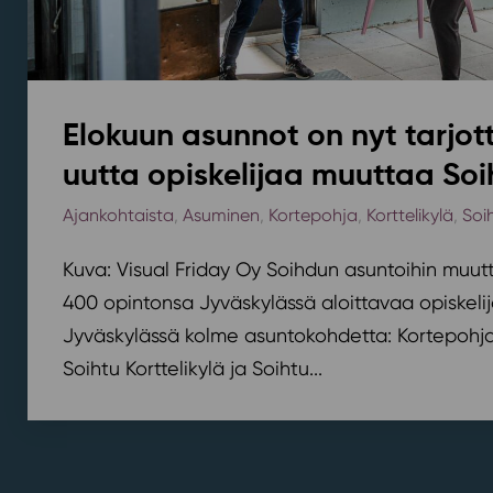
Elokuun asunnot on nyt tarjott
uutta opiskelijaa muuttaa Soi
Ajankohtaista
,
Asuminen
,
Kortepohja
,
Korttelikylä
,
Soi
Kuva: Visual Friday Oy Soihdun asuntoihin muutt
400 opintonsa Jyväskylässä aloittavaa opiskelij
Jyväskylässä kolme asuntokohdetta: Kortepohjan
Soihtu Korttelikylä ja Soihtu...