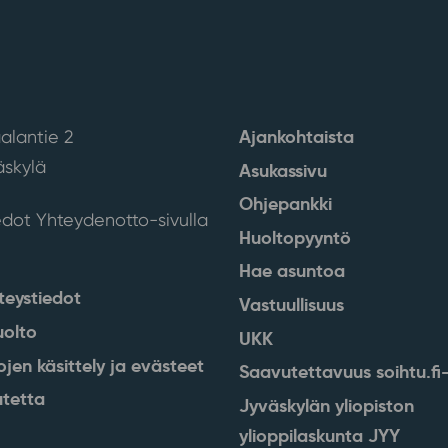
Ajankohtaista
alantie 2
skylä
Asukassivu
Ohjepankki
edot Yhteydenotto-sivulla
Huoltopyyntö
Hae asuntoa
teystiedot
Vastuullisuus
uolto
UKK
ojen käsittely ja evästeet
Saavutettavuus soihtu.fi-
tetta
Jyväskylän yliopiston
ylioppilaskunta JYY