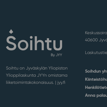
Keskussaira
40600 Jyvä
Laskutusti
Soihtu on Jyväskylän Yliopiston
Soihdun yh
Ylioppilaskunta JYYn omistama
Kiinteistöh
liiketoimintakokonaisuus. |
jyy.fi
Henkilötiet
Anna palau