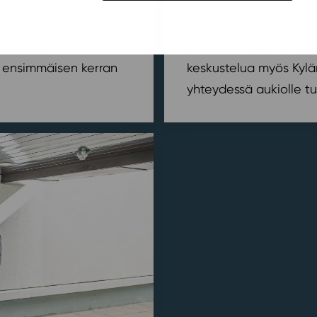
? Tule mukaan rentoon
Rentukan edustan auki
orjaamaan,
viihtyisämmäksi on suu
ensimmäisen kerran
keskustelua myös Kylä
yhteydessä aukiolle tu