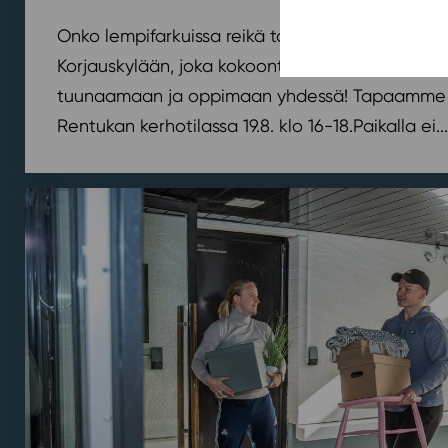
Onko lempifarkuissa reikä tai tuoli vähän rikki
Korjauskylään, joka kokoontuu kerran kuussa k
tuunaamaan ja oppimaan yhdessä! Tapaamme 
Rentukan kerhotilassa 19.8. klo 16-18.⁠⁠Paikalla ei...