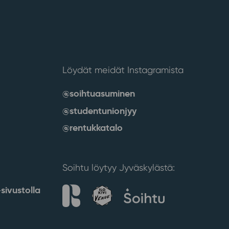
Löydät meidät Instagramista
@soihtuasuminen
@studentunionjyy
@rentukkatalo
Soihtu löytyy Jyväskylästä:
sivustolla