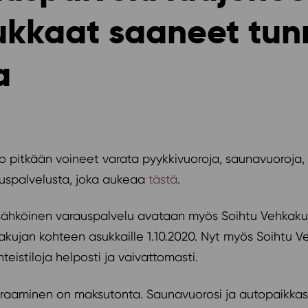
ukkaat saaneet tu
a
jo pitkään voineet varata pyykkivuoroja, saunavuoroja,
auspalvelusta, joka aukeaa
tästä
.
sähköinen varauspalvelu avataan myös Soihtu Vehkaku
akujan kohteen asukkaille 1.10.2020. Nyt myös Soihtu 
eistiloja helposti ja vaivattomasti.
varaaminen on maksutonta. Saunavuorosi ja autopaikkas