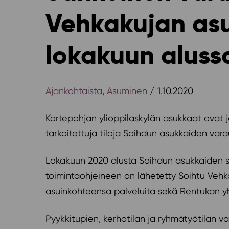
Vehkakujan as
lokakuun aluss
Ajankohtaista
,
Asuminen
/ 1.10.2020
Kortepohjan ylioppilaskylän asukkaat ovat 
tarkoitettuja tiloja Soihdun asukkaiden var
Lokakuun 2020 alusta Soihdun asukkaiden 
toimintaohjeineen on lähetetty Soihtu Vehk
asuinkohteensa palveluita sekä Rentukan yht
Pyykkitupien, kerhotilan ja ryhmätyötilan 