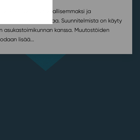
on kehittämistä turvallisemmaksi ja
nniteltu jo jonkin aikaa. Suunnitelmista on käyty
n asukastoimikunnan kanssa. Muutostöiden
odaan lisää...