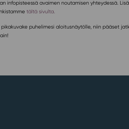
infopisteessä avaimen noutamisen yhteydessä. Lisätiet
pankistamme
tältä sivulta.
ää pikakuvake puhelimesi aloitusnäytölle, niin pääset j
ain!