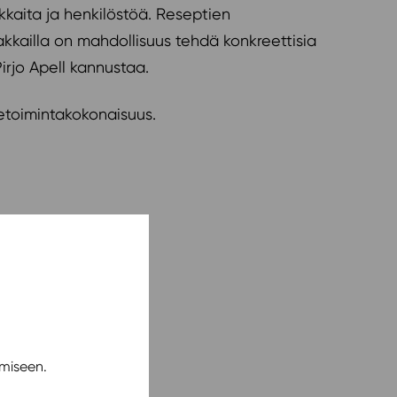
kkaita ja henkilöstöä. Reseptien
kkailla on mahdollisuus tehdä konkreettisia
irjo Apell kannustaa.
ketoimintakokonaisuus.
miseen.