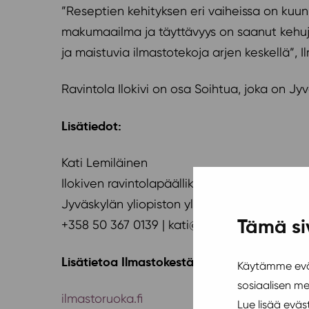
”Reseptien kehityksen eri vaiheissa on kuunn
makumaailma ja täyttävyys on saanut kehuja
ja maistuvia ilmastotekoja arjen keskellä”,
Ravintola Ilokivi on osa Soihtua, joka on J
Lisätiedot:
Kati Lemiläinen
Ilokiven ravintolapäällikkö, Soihtu
Jyväskylän yliopiston ylioppilaskunta JYY
Tämä si
+358 50 367 0139 | kati@ilokivi.fi
Lisätietoa Ilmastokestävä kasvisruoka -ka
Käytämme eväs
sosiaalisen m
ilmastoruoka.fi
Lue lisää evä