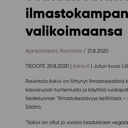
ilmastokampan
valikoimaansa
Ajankohtaista
,
Ravintola
/ 21.8.2020
TIEDOTE 20.8.2020 |
ilokivi.fi
| Jutun kuva: Li
Ravintola Ilokivi on liittynyt Ilmastokestäv
kasvisruoan tuntemusta ja käyttöä ruokapal
tiedekunnan “Ilmastokestävyys keittiössä –
Säätiö.
”Ilokivi on ollut jo vuosia laadukkaan vegaa