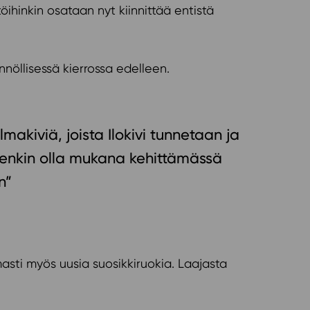
töihinkin osataan nyt kiinnittää entistä
nnöllisessä kierrossa edelleen.
lmakiviä, joista Ilokivi tunnetaan ja
itenkin olla mukana kehittämässä
n”
asti myös uusia suosikkiruokia. Laajasta