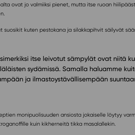
alta ovat jo valmiiksi pienet, mutta itse ruoan hiilipääs
n.
t suosikit kuten pestokana ja silakkapihvit säilyvät sää
simerkiksi itse leivotut sämpylät ovat niitä ku
skyläläisten sydämissä. Samalla haluamme ku
vämpään ja ilmastoystävällisempään suuntaa
ptien monipuolisuuden ansiosta jokaiselle löytyy varm
roganoffille kuin kikherneitä tikka masalallekin.