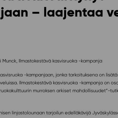
jaan – laajentaa v
lli Munck, Ilmastokestävä kasvisruoka -kampanja
ä kasvisruoka -kampanjaan, jonka tarkoituksena on lisä
veluissa. Ilmastokestävä kasvisruoka -kampanja on osa
 ruokakulttuurin murroksen arkiset mahdollisuudet”-tut
nisen linjastolounaan tarjoilun edelläkävijä Jyväskyläs