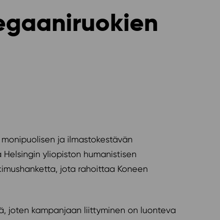
egaaniruokien
tä monipuolisen ja ilmastokestävän
 Helsingin yliopiston humanistisen
kimushanketta, jota rahoittaa Koneen
sä, joten kampanjaan liittyminen on luonteva