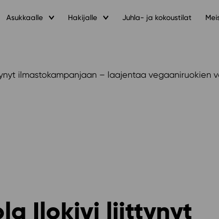
Asukkaalle
Hakijalle
Juhla- ja kokoustilat
Mei
iittynyt ilmastokampanjaan – laajentaa vegaaniruokien 
a Ilokivi liittynyt