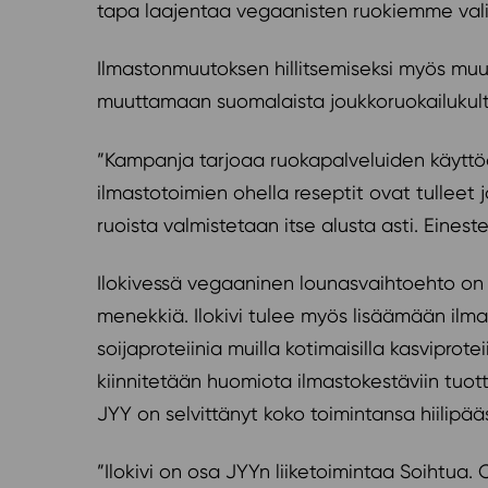
tapa laajentaa vegaanisten ruokiemme vali
Ilmastonmuutoksen hillitsemiseksi myös muu
muuttamaan suomalaista joukkoruokailukul
”Kampanja tarjoaa ruokapalveluiden käyttöö
ilmastotoimien ohella reseptit ovat tulleet 
ruoista valmistetaan itse alusta asti. Einest
Ilokivessä vegaaninen lounasvaihtoehto on p
menekkiä. Ilokivi tulee myös lisäämään ilm
soijaproteiinia muilla kotimaisilla kasvipro
kiinnitetään huomiota ilmastokestäviin tuotte
JYY on selvittänyt koko toimintansa hiilipä
”Ilokivi on osa JYYn liiketoimintaa Soihtu