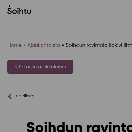
Siirry
sisältöön
Home
»
Ajankohtaista
»
Soihdun ravintola Ilokivi l
< Takaisin artikkeleihin
edellinen
Soihdun ravintol