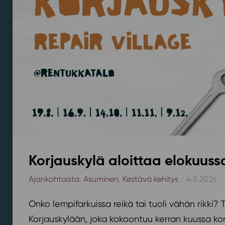
Korjauskylä aloittaa elokuus
Ajankohtaista
,
Asuminen
,
Kestävä kehitys
/ 4.8.2026
Onko lempifarkuissa reikä tai tuoli vähän rikki
Korjauskylään, joka kokoontuu kerran kuussa k