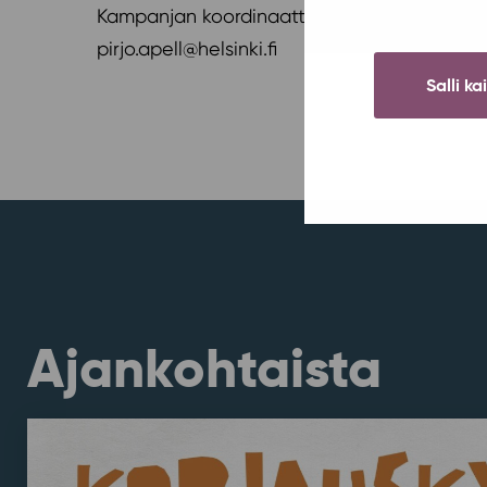
Kampanjan koordinaattori Pirjo Apell
pirjo.apell@helsinki.fi
Salli ka
Ajankohtaista