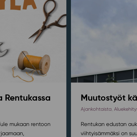
sa Rentukassa
Muutostyöt kä
Ajankohtaista
,
Aluekehity
? Tule mukaan rentoon
Rentukan edustan auki
orjaamaan,
viihtyisämmäksi on suu