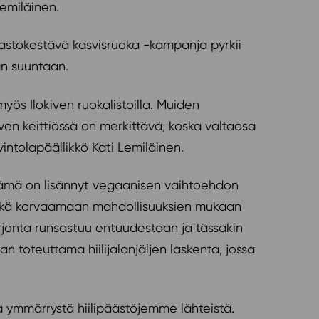
emiläinen.
astokestävä kasvisruoka -kampanja pyrkii
n suuntaan.
ös Ilokiven ruokalistoilla. Muiden
iven keittiössä on merkittävä, koska valtaosa
vintolapäällikkö Kati Lemiläinen.
. Tämä on lisännyt vegaanisen vaihtoehdon
 sekä korvaamaan mahdollisuuksien mukaan
arjonta runsastuu entuudestaan ja tässäkin
an toteuttama hiilijalanjäljen laskenta, jossa
a ymmärrystä hiilipäästöjemme lähteistä.