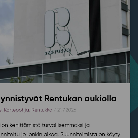
ynnistyvät Rentukan aukiolla
s
,
Kortepohja
,
Rentukka
/ 21.7.2026
on kehittämistä turvallisemmaksi ja
nniteltu jo jonkin aikaa. Suunnitelmista on käyty