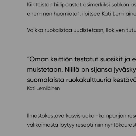
Kiinteistön hiilipäästöt esimerkiksi sähkön os
enemmän huomiota”, iloitsee Kati Lemiläine
Vaikka ruokalistaa uudistetaan, Ilokiven tutu
”Oman keittiön testatut suosikit ja e
muistetaan. Niillä on sijansa jyvä
suomalaista ruokakulttuuria kestä
Kati Lemiläinen
Ilmastokestävä kasvisruoka -kampanjan rese
valikoimasta löytyy resepti niin nyhtökaurast