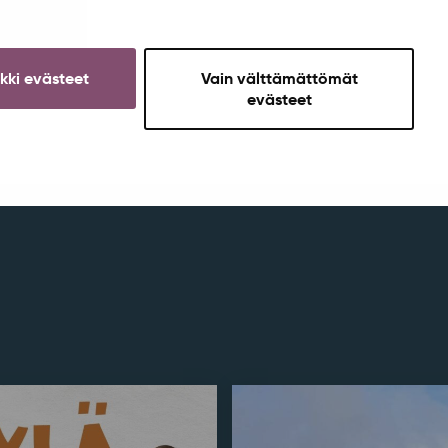
ikki evästeet
Vain välttämättömät
evästeet