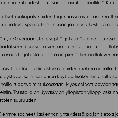
koimaa entuudestaan”, sanoo ravintolapäällikkö Kati L
tokset ruokapalveluiden tarjonnassa ovat tarpeen. Ilm
ttuuria kasvispainotteisempaan ja ilmastokestävämpää
n yli 30 vegaanista reseptiä, jotka näemme jatkossa my
jäädäkseen osaksi Ilokiven arkea. Reseptiikan rooli Ilok
en osuus tarjotusta ruoasta on pieni”, kertoo Ilokiven ra
äivittäin tarjolla linjastossa muiden ruokien rinnalla
astoystävällisemmän ohran käyttöä lisäkeriisin ohella
teiineilla ruoanvalmistuksessaan. Myös salaattipöydän t
isiin. Taustalla on Jyväskylän yliopiston ylioppilaskunn
ästöjen suuruuden.
a. Olemme saaneet laskennan yhteydessä paljon tietoa j