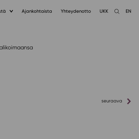
stä
Ajankohtaista
Yhteydenotto
UKK
EN
Avaa
haku
valikoimaansa
seuraava