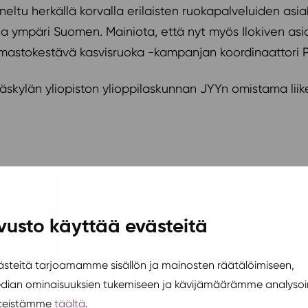
eltu herkällä korvalla erilaisten ruokapalveluiden asia
 ympäri Suomen. Mainiota, että nyt myös Ilokiven asia
 Ilmastokestävä kasvisruoka -kampanjan koordinaattori P
yväskylän yliopiston ylioppilaskunnan JYYn omistama lii
vusto käyttää evästeitä
mpanjasta:
teitä tarjoamamme sisällön ja mainosten räätälöimiseen,
edian ominaisuuksien tukemiseen ja kävijämäärämme analysoi
steistämme
täältä
.