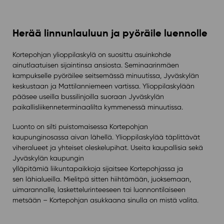
Herää linnunlauluun ja pyöräile luennolle
Kortepohjan ylioppilaskylä on suosittu asuinkohde
ainutlaatuisen sijaintinsa ansiosta. Seminaarinmäen
kampukselle pyöräilee seitsemässä minuutissa, Jyväskylän
keskustaan ja Mattilanniemeen vartissa. Ylioppilaskylään
pääsee useilla bussilinjoilla suoraan Jyväskylän
paikallisliikenneterminaalilta kymmenessä minuutissa.
Luonto on silti puistomaisessa Kortepohjan
kaupunginosassa aivan lähellä. Ylioppilaskylää täplittävät
viheralueet ja yhteiset oleskelupihat. Useita kaupallisia sekä
Jyväskylän kaupungin
ylläpitämiä liikuntapaikkoja sijaitsee Kortepohjassa ja
sen lähialueilla. Mielitpä sitten hiihtämään, juoksemaan,
uimarannalle, laskettelurinteeseen tai luonnontilaiseen
metsään – Kortepohjan asukkaana sinulla on mistä valita.