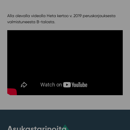
Alla olevalla videolla Heta kertoo v. 2019 peruskorjauksesta
valmistuneesta B-talosta.
Asukastarinoita