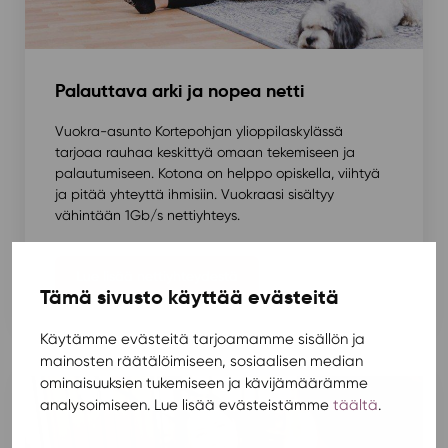
Palauttava arki ja nopea netti
Vuokra-asunto Kortepohjan ylioppilaskylässä
tarjoaa rauhaa keskittyä omaan tekemiseen ja
palautumiseen. Kotona on helppo opiskella, viihtyä
ja pitää yhteyttä ihmisiin. Vuokraasi sisältyy
vähintään 1Gb/s nettiyhteys.
Lue lisää nettiyhteydestä
Tämä sivusto käyttää evästeitä
Käytämme evästeitä tarjoamamme sisällön ja
mainosten räätälöimiseen, sosiaalisen median
ominaisuuksien tukemiseen ja kävijämäärämme
analysoimiseen. Lue lisää evästeistämme
täältä
.