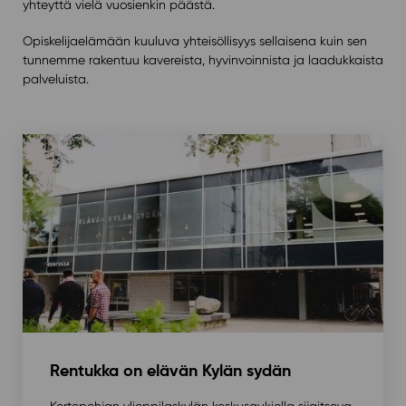
yhteyttä vielä vuosienkin päästä.
Opiskelijaelämään kuuluva yhteisöllisyys sellaisena kuin sen
tunnemme rakentuu kavereista, hyvinvoinnista ja laadukkaista
palveluista.
Rentukka on elävän Kylän sydän
Kortepohjan ylioppilaskylän keskusaukiolla sijaitseva