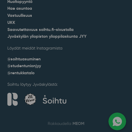
Huoltopyyntö
Hae asuntoa
Vastuullisuus
UKK
Saavutettavuus soihtu.fi-sivustolla
Jyväskylän yliopiston ylioppilaskunta JYY
Löydät meidät Instagramista
@soihtuasuminen
@studentunionjyy
@rentukkatalo
Soihtu löytyy Jyväskylästä:
MEOM
Rakkaudella