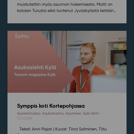
muistutettiin myös asunnon hakemisesta. Matti on
kotoisin Turusta eikä tuntenut Jyväskylästä ketään…
Symppis koti Kortepohjassa
Ajankohtaista
,
Asukastarina
,
Asuminen
,
Kylä-lehti
/
10.5.2024
Teksti: Anni Pajari | Kuvat: Tiina Salminen, Tiitu