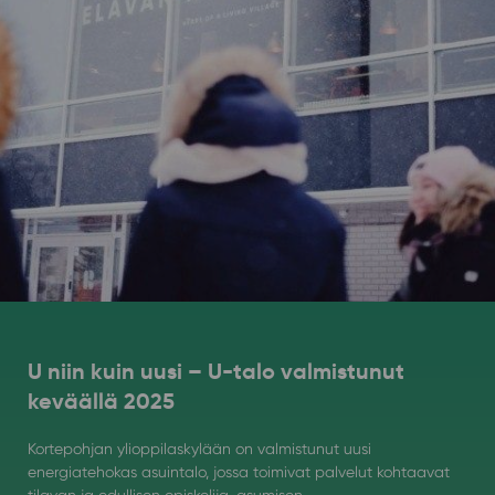
U niin kuin uusi – U-talo valmistunut
keväällä 2025
Kortepohjan ylioppilaskylään on valmistunut uusi
energiatehokas asuintalo, jossa toimivat palvelut kohtaavat
tilavan ja edullisen opiskelija-asumisen.