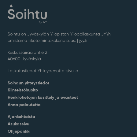
Soihtu on Jyväskylän Yliopiston Ylioppilaskunta JYYn
omistama liiketoimintakokonaisuus. |
jyy.fi
Keskussairaalantie 2
40600 Jyväskylä
Laskutustiedot Yhteydenotto-sivulla
Soihdun yhteystiedot
Kiinteistöhuolto
Henkilötietojen käsittely ja evästeet
Anna palautetta
Ajankohtaista
Asukassivu
Ohjepankki