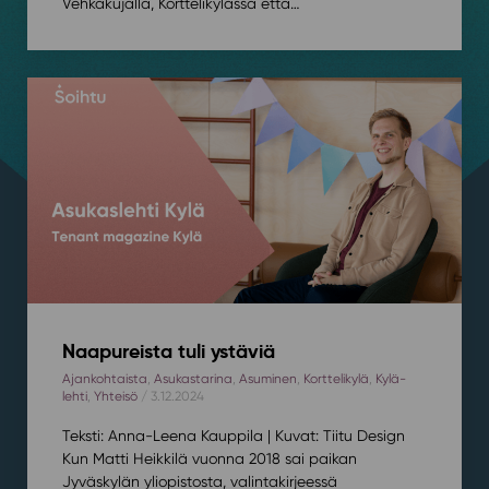
Vehkakujalla, Korttelikylässä että…
Naapureista tuli ystäviä
Ajankohtaista
,
Asukastarina
,
Asuminen
,
Korttelikylä
,
Kylä-
lehti
,
Yhteisö
/ 3.12.2024
Teksti: Anna-Leena Kauppila | Kuvat: Tiitu Design
Kun Matti Heikkilä vuonna 2018 sai paikan
Jyväskylän yliopistosta, valintakirjeessä