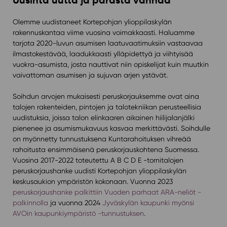
Uusinta uutta ja parasta vanhaa
Olemme uudistaneet Kortepohjan ylioppilaskylän
rakennuskantaa viime vuosina voimakkaasti. Haluamme
tarjota 2020-luvun asumisen laatuvaatimuksiin vastaavaa
ilmastokestävää, laadukkaasti ylläpidettyä ja viihtyisää
vuokra-asumista, josta nauttivat niin opiskelijat kuin muutkin
vaivattoman asumisen ja sujuvan arjen ystävät.
Soihdun arvojen mukaisesti peruskorjauksemme ovat aina
talojen rakenteiden, pintojen ja talotekniikan perusteellisia
uudistuksia, joissa talon elinkaaren aikainen hiilijalanjälki
pienenee ja asumismukavuus kasvaa merkittävästi. Soihdulle
on myönnetty tunnustuksena Kuntarahoituksen vihreää
rahoitusta ensimmäisenä peruskorjauskohtena Suomessa.
Vuosina 2017-2022 toteutettu A B C D E -tornitalojen
peruskorjaushanke uudisti Kortepohjan ylioppilaskylän
keskusaukion ympäristön kokonaan. Vuonna 2023
peruskorjaushanke palkittiin Vuoden parhaat ARA-neliöt -
palkinnolla
ja vuonna 2024
Jyväskylän kaupunki myönsi
AVOin kaupunkiympäristö -tunnustuksen
.