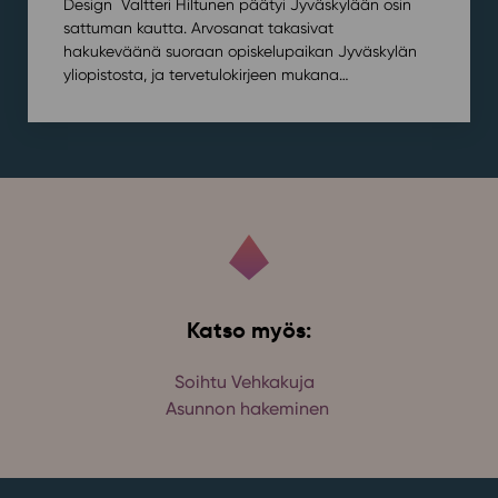
Design Valtteri Hiltunen päätyi Jyväskylään osin
sattuman kautta. Arvosanat takasivat
hakukeväänä suoraan opiskelupaikan Jyväskylän
yliopistosta, ja tervetulokirjeen mukana…
Katso myös:
Soihtu Vehkakuja
Asunnon hakeminen