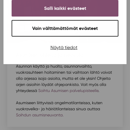
Salli kaikki evästeet
Vain välttämättömät evästeet
Näytä tiedot
Asumisen ohjeita ja neuvoja
Asunnon käyttö ja huolto, asunnonvaihto,
vuokrasuhteen hoitaminen tai vaihtoon lähtö voivat
olla arjessa isoja asioita, mutta et ole yksin! Ohjeita
arjen asioihin löydät ohjepankista. Voit myös olla
yhteydessä
Soihtu Asumisen palvelupisteelle
.
Asumiseen liittyvissä ongelmatilanteissa, kuten
vuokravelka- ja häiriötilanteissa sinua auttaa
Soihdun asumisneuvonta.