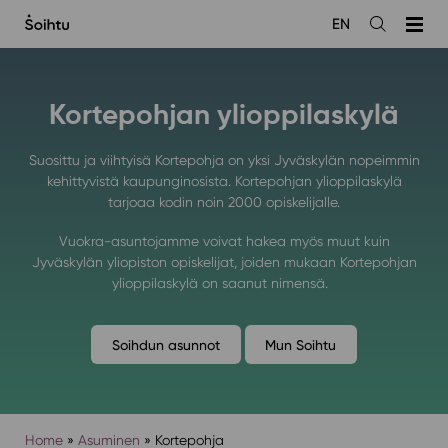
Siirry
EN
sisältöön
Avaa
haku
Kortepohjan ylioppilaskylä
Suosittu ja viihtyisä Kortepohja on yksi Jyväskylän nopeimmin
kehittyvistä kaupunginosista. Kortepohjan ylioppilaskylä
tarjoaa kodin noin 2000 opiskelijalle.
Vuokra-asuntojamme voivat hakea myös muut kuin
Jyväskylän yliopiston opiskelijat, joiden mukaan Kortepohjan
ylioppilaskylä on saanut nimensä.
Soihdun asunnot
Mun Soihtu
Home
»
Asuminen
»
Kortepohja