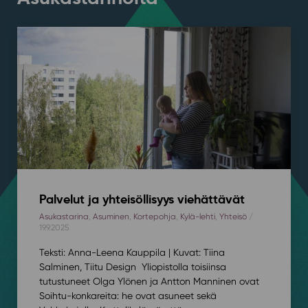
Palvelut ja yhteisöllisyys viehättävät
Asukastarina
,
Asuminen
,
Kortepohja
,
Kylä-lehti
,
Yhteisö
/
19.9.2025
Teksti: Anna-Leena Kauppila | Kuvat: Tiina
Salminen, Tiitu Design Yliopistolla toisiinsa
tutustuneet Olga Ylönen ja Antton Manninen ovat
Soihtu-konkareita: he ovat asuneet sekä