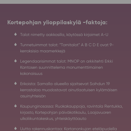
Kortepohjan ylioppilaskylä -faktoja:
Talot nimetty aakkosilla, käytössä kirjaimet A-U
Tunnetuimmat talot: ”Tornitalot” A B C D E ovat 9-
kerroksisia maamerkkejä
Legendaarisimmat talot: MNOP on arkkitehti Erkki
Kantosen suunnittelema monumenttimainen
kokonaisuus
Erikoista: Samalla alueella sijaitsevat Soihdun 19
kerrostaloa muodostavat ainutlaatuisen kylämäisen
asuinyhteisön
Kaupunginosassa: Ruokakauppoja, ravintola Rentukka,
kirjasto, Kortepohjan päiväkotikoulu, Laajavuoren
ulkoliikuntakeskus, yhteiskäyttöauto
Uutta rakennuskantaa: Kartanonkujan eteläpuolella