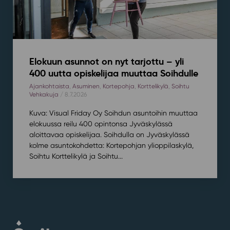
Elokuun asunnot on nyt tarjottu – yli
400 uutta opiskelijaa muuttaa Soihdulle
Ajankohtaista
,
Asuminen
,
Kortepohja
,
Korttelikylä
,
Soihtu
Vehkakuja
/ 8.7.2026
Kuva: Visual Friday Oy Soihdun asuntoihin muuttaa
elokuussa reilu 400 opintonsa Jyväskylässä
aloittavaa opiskelijaa. Soihdulla on Jyväskylässä
kolme asuntokohdetta: Kortepohjan ylioppilaskylä,
Soihtu Korttelikylä ja Soihtu...