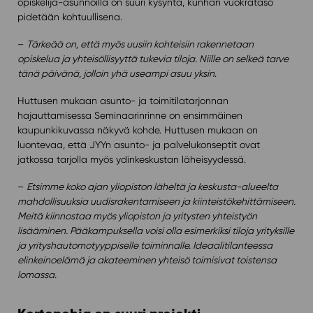
opiskelija-asunnoilla on suuri kysyntä, kunhan vuokrataso
pidetään kohtuullisena.
–
Tärkeää on, että myös uusiin kohteisiin rakennetaan
opiskelua ja yhteisöllisyyttä tukevia tiloja. Niille on selkeä tarve
tänä päivänä, jolloin yhä useampi asuu yksin
.
Huttusen mukaan asunto- ja toimitilatarjonnan
hajauttamisessa Seminaarinrinne on ensimmäinen
kaupunkikuvassa näkyvä kohde. Huttusen mukaan on
luontevaa, että JYYn asunto- ja palvelukonseptit ovat
jatkossa tarjolla myös ydinkeskustan läheisyydessä.
–
Etsimme koko ajan yliopiston läheltä ja keskusta-alueelta
mahdollisuuksia uudisrakentamiseen ja kiinteistökehittämiseen.
Meitä kiinnostaa myös yliopiston ja yritysten yhteistyön
lisääminen. Pääkampuksella voisi olla esimerkiksi tiloja yrityksille
ja yrityshautomotyyppiselle toiminnalle. Ideaalitilanteessa
elinkeinoelämä ja akateeminen yhteisö toimisivat toistensa
lomassa.