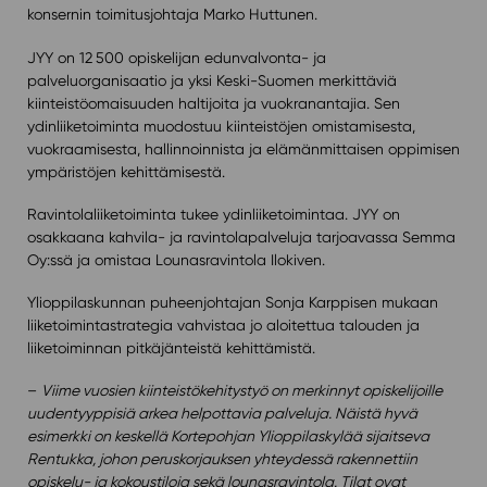
konsernin toimitusjohtaja Marko Huttunen.
JYY on 12
500 opiskelijan edunvalvonta- ja
palveluorganisaatio ja yksi Keski-Suomen merkittäviä
kiinteistöomaisuuden haltijoita ja vuokranantajia. Sen
ydinliiketoiminta muodostuu kiinteistöjen omistamisesta,
vuokraamisesta, hallinnoinnista ja elämänmittaisen oppimisen
ympäristöjen kehittämisestä.
Ravintolaliiketoiminta tukee ydinliiketoimintaa. JYY on
osakkaana kahvila- ja ravintolapalveluja tarjoavassa Semma
Oy:ssä ja omistaa Lounasravintola Ilokiven.
Ylioppilaskunnan puheenjohtajan Sonja Karppisen mukaan
liiketoimintastrategia vahvistaa jo aloitettua talouden ja
liiketoiminnan pitkäjänteistä kehittämistä.
–
Viime vuosien kiinteistökehitystyö on merkinnyt opiskelijoille
uudentyyppisiä arkea helpottavia palveluja. Näistä hyvä
esimerkki on keskellä Kortepohjan Ylioppilaskylää sijaitseva
Rentukka, johon peruskorjauksen yhteydessä rakennettiin
opiskelu- ja kokoustiloja sekä lounasravintola. Tilat ovat