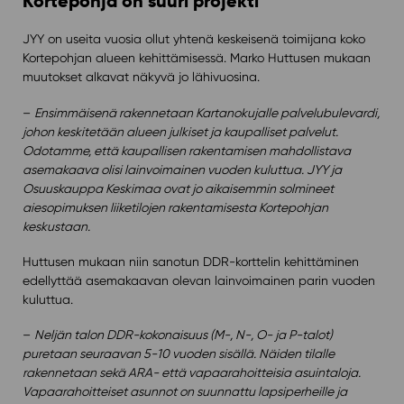
Kortepohja on suuri projekti
JYY on useita vuosia ollut yhtenä keskeisenä toimijana koko
Kortepohjan alueen kehittämisessä. Marko Huttusen mukaan
muutokset alkavat näkyvä jo lähivuosina.
–
Ensimmäisenä rakennetaan Kartanokujalle palvelubulevardi,
johon keskitetään alueen julkiset ja kaupalliset palvelut.
Odotamme, että kaupallisen rakentamisen mahdollistava
asemakaava olisi lainvoimainen vuoden kuluttua. JYY ja
Osuuskauppa Keskimaa ovat jo aikaisemmin solmineet
aiesopimuksen liiketilojen rakentamisesta Kortepohjan
keskustaan.
Huttusen mukaan niin sanotun DDR-korttelin kehittäminen
edellyttää asemakaavan olevan lainvoimainen parin vuoden
kuluttua.
–
Neljän talon DDR-kokonaisuus (M-, N-, O- ja P-talot)
puretaan seuraavan 5-10 vuoden sisällä. Näiden tilalle
rakennetaan sekä ARA- että vapaarahoitteisia asuintaloja.
Vapaarahoitteiset asunnot on suunnattu lapsiperheille ja