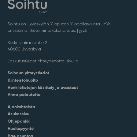
Soihtu on Jyväskylän Yliopiston Ylioppilaskunta JYYn
omistama liiketoimintakokonaisuus. |
jyy.fi
Keskussairaalantie 2
40600 Jyväskylä
Laskutustiedot Yhteydenotto-sivulla
Soihdun yhteystiedot
Kiinteistöhuolto
Henkilötietojen käsittely ja evästeet
Anna palautetta
Ajankohtaista
Asukassivu
Ohjepankki
Huoltopyyntö
Hae asuntoa