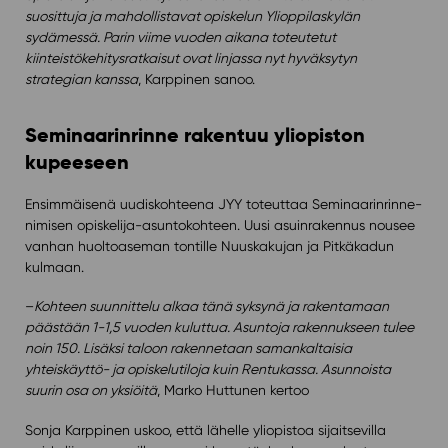
suosittuja ja mahdollistavat opiskelun Ylioppilaskylän
sydämessä. Parin viime vuoden aikana toteutetut
kiinteistökehitysratkaisut ovat linjassa nyt hyväksytyn
strategian kanssa
, Karppinen sanoo.
Seminaarinrinne rakentuu yliopiston
kupeeseen
Ensimmäisenä uudiskohteena JYY toteuttaa Seminaarinrinne-
nimisen opiskelija-asuntokohteen. Uusi asuinrakennus nousee
vanhan huoltoaseman tontille Nuuskakujan ja Pitkäkadun
kulmaan.
–
Kohteen suunnittelu alkaa tänä syksynä ja rakentamaan
päästään 1-1,5 vuoden kuluttua. Asuntoja rakennukseen tulee
noin 150. Lisäksi taloon rakennetaan samankaltaisia
yhteiskäyttö- ja opiskelutiloja kuin Rentukassa. Asunnoista
suurin osa on yksiöitä
, Marko Huttunen kertoo
Sonja Karppinen uskoo, että lähelle yliopistoa sijaitsevilla