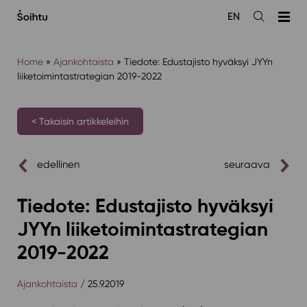
Siirry
EN
sisältöön
Avaa
haku
Home
»
Ajankohtaista
»
Tiedote: Edustajisto hyväksyi JYYn
liiketoimintastrategian 2019-2022
< Takaisin artikkeleihin
edellinen
seuraava
Tiedote: Edustajisto hyväksyi
JYYn liiketoimintastrategian
2019-2022
Ajankohtaista
/ 25.9.2019