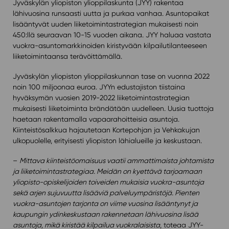
Jyväskylän yliopiston ylioppilaskunta (JYY) rakentaa
lähivuosina runsaasti uutta ja purkaa vanhaa. Asuntopaikat
lisääntyvät uuden liiketoimintastrategian mukaisesti noin
450:llä seuraavan 10-15 vuoden aikana. JYY haluaa vastata
vuokra-asuntomarkkinoiden kiristyvään kilpailutilanteeseen
liiketoimintaansa terävöittämällä.
Jyväskylän yliopiston ylioppilaskunnan tase on vuonna 2022
noin 100 miljoonaa euroa. JYYn edustajiston tiistaina
hyväksymän vuosien 2019-2022 liiketoimintastrategian
mukaisesti liiketoiminta brändätään uudelleen. Uusia tuottoja
haetaan rakentamalla vapaarahoitteisia asuntoja.
Kiinteistösalkkua hajautetaan Kortepohjan ja Vehkakujan
ulkopuolelle, erityisesti yliopiston lähialueille ja keskustaan.
–
Mittava kiinteistöomaisuus vaatii ammattimaista johtamista
ja liiketoimintastrategiaa. Meidän on kyettävä tarjoamaan
yliopisto-opiskelijoiden toiveiden mukaisia vuokra-asuntoja
sekä arjen sujuvuutta lisääviä palveluympäristöjä. Pienten
vuokra-asuntojen tarjonta on viime vuosina lisääntynyt ja
kaupungin ydinkeskustaan rakennetaan lähivuosina lisää
asuntoja, mikä kiristää kilpailua vuokralaisista
, toteaa JYY-