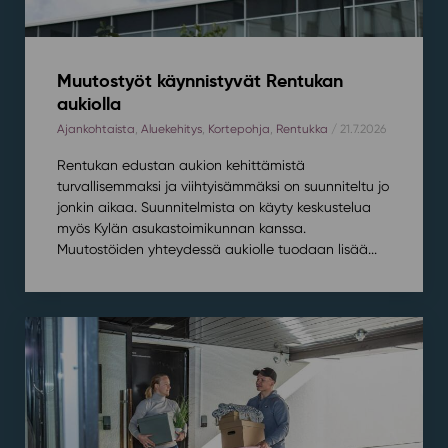
Muutostyöt käynnistyvät Rentukan
aukiolla
Ajankohtaista
,
Aluekehitys
,
Kortepohja
,
Rentukka
/ 21.7.2026
Rentukan edustan aukion kehittämistä
turvallisemmaksi ja viihtyisämmäksi on suunniteltu jo
jonkin aikaa. Suunnitelmista on käyty keskustelua
myös Kylän asukastoimikunnan kanssa.
Muutostöiden yhteydessä aukiolle tuodaan lisää...