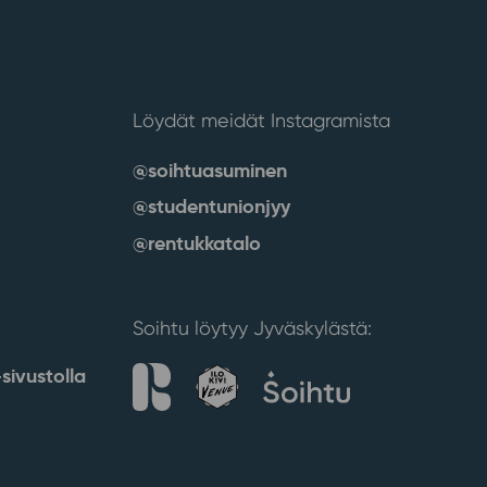
Löydät meidät Instagramista
@soihtuasuminen
@studentunionjyy
@rentukkatalo
Soihtu löytyy Jyväskylästä:
sivustolla