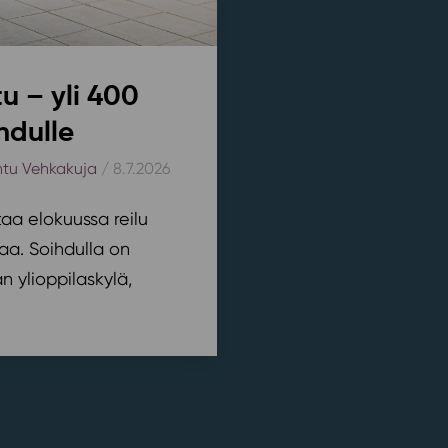
u – yli 400
hdulle
htu Vehkakuja
/ 8.7.2026
aa elokuussa reilu
aa. Soihdulla on
 ylioppilaskylä,