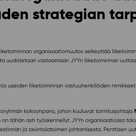
en strategian tar
liiketoiminnan organisaatiomuutos selkeyttää liiketoimi
ta uudistetaan vastaamaan JYYn liiketoiminnan uuttaa
yös useiden liiketoiminnan vastuuhenkilöiden nimikkeet
ohtoryhmän kokoonpano, johon kuuluvat toimitusjohtaja
n on tähän asti työskennellyt JYYn organisaatiossa ta
estinnän ja ravintolatoimen johtamisesta. Penttisen uu