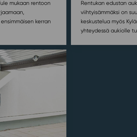
? Tule mukaan rentoon
Rentukan edustan auki
orjaamaan,
viihtyisämmäksi on suu
ensimmäisen kerran
keskustelua myös Kylä
yhteydessä aukiolle tu