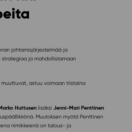
peita
nnan johtamisjärjestelmää ja
 strategiaa ja mahdollistamaan
 muuttuvat, astuu voimaan tiistaina
Marko Huttusen
Jenni-Mari Penttinen
lisäksi
louspäällikkönä. Muutoksen myötä Penttinen
tena nimikkeenä on talous- ja