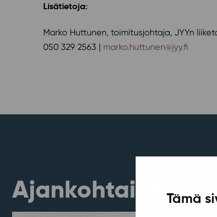
Lisätietoja:
Marko Huttunen, toimitusjohtaja, JYYn liiket
050 329 2563 |
marko.huttunen@jyy.fi
Ajankohtaista
Tämä si