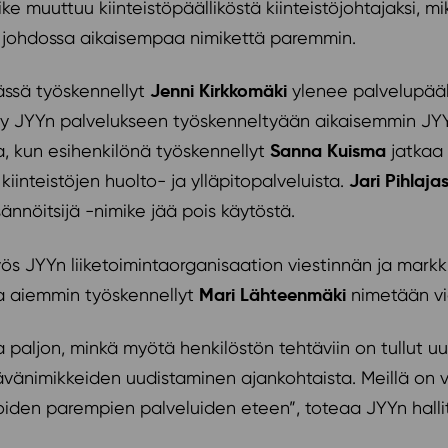
e muuttuu kiinteistöpäälliköstä kiinteistöjohtajaksi,
n johdossa aikaisempaa nimikettä paremmin.
Jenni Kirkkomäki
ässä työskennellyt
ylenee palvelupääll
yy JYYn palvelukseen työskenneltyään aikaisemmin JYY-P
Sanna Kuisma
a, kun esihenkilönä työskennellyt
jatkaa 
Jari Pihlaja
kiinteistöjen huolto- ja ylläpitopalveluista.
sännöitsijä -nimike jää pois käytöstä.
 JYYn liiketoimintaorganisaation viestinnän ja markkin
Mari Lähteenmäki
na aiemmin työskennellyt
nimetään vi
la paljon, minkä myötä henkilöstön tehtäviin on tullut u
tävänimikkeiden uudistaminen ajankohtaista. Meillä on v
ijoiden parempien palveluiden eteen”, toteaa JYYn hal