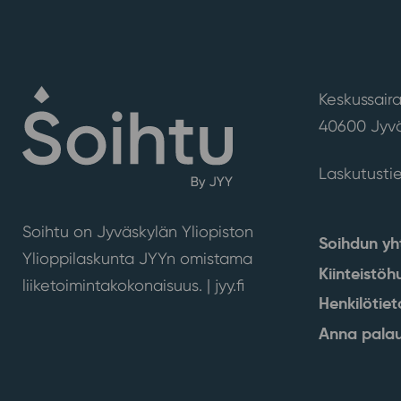
Keskussaira
40600 Jyvä
Laskutusti
Soihtu on Jyväskylän Yliopiston
Soihdun yh
Ylioppilaskunta JYYn omistama
Kiinteistöh
liiketoimintakokonaisuus. |
jyy.fi
Henkilötiet
Anna palau