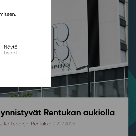
miseen.
Näytä
tiedot
ynnistyvät Rentukan aukiolla
s
,
Kortepohja
,
Rentukka
/ 21.7.2026