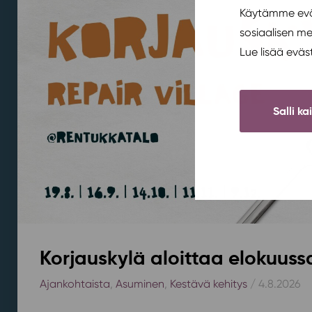
Käytämme eväs
sosiaalisen m
Lue lisää evä
Salli ka
Korjauskylä aloittaa elokuus
Ajankohtaista
,
Asuminen
,
Kestävä kehitys
/ 4.8.2026