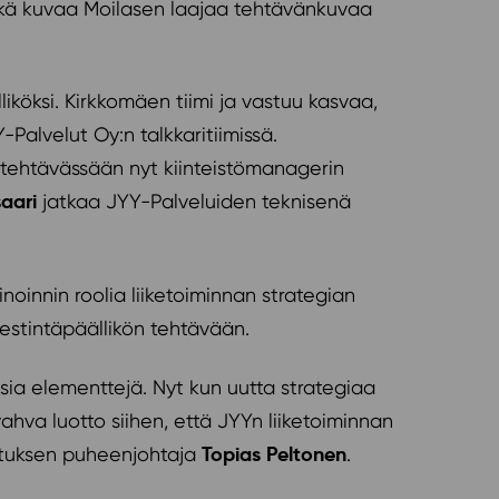
 mikä kuvaa Moilasen laajaa tehtävänkuvaa
iköksi. Kirkkomäen tiimi ja vastuu kasvaa,
alvelut Oy:n talkkaritiimissä.
tehtävässään nyt kiinteistömanagerin
saari
jatkaa JYY-Palveluiden teknisenä
oinnin roolia liiketoiminnan strategian
estintäpäällikön tehtävään.
usia elementtejä. Nyt kun uutta strategiaa
ahva luotto siihen, että JYYn liiketoiminnan
Topias Peltonen
lituksen puheenjohtaja
.