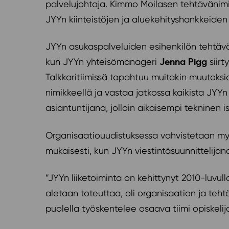
palvelujohtaja. Kimmo Moilasen tehtävänimik
JYYn kiinteistöjen ja aluekehityshankkeide
JYYn asukaspalveluiden esihenkilön tehtäv
Jenna Pigg
kun JYYn yhteisömanageri
siirt
Talkkaritiimissä tapahtuu muitakin muutoksi
nimikkeellä ja vastaa jatkossa kaikista JYYn 
asiantuntijana, jolloin aikaisempi tekninen i
Organisaatiouudistuksessa vahvistetaan myös
mukaisesti, kun JYYn viestintäsuunnittelija
”JYYn liiketoiminta on kehittynyt 2010-luvul
aletaan toteuttaa, oli organisaation ja teh
puolella työskentelee osaava tiimi opiskel