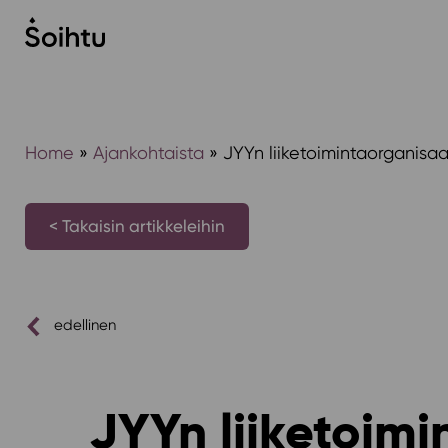
Siirry
sisältöön
Home
»
Ajankohtaista
»
JYYn liiketoimintaorganisa
< Takaisin artikkeleihin
edellinen
JYYn liiketoimi