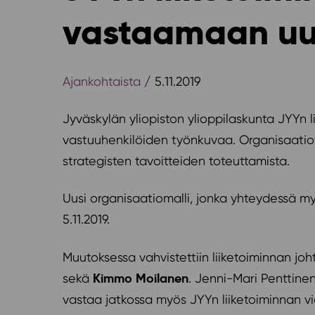
vastaamaan uud
Ajankohtaista
/ 5.11.2019
Jyväskylän yliopiston ylioppilaskunta JYYn 
vastuuhenkilöiden työnkuvaa. Organisaatio
strategisten tavoitteiden toteuttamista.
Uusi organisaatiomalli, jonka yhteydessä m
5.11.2019.
Muutoksessa vahvistettiin liiketoiminnan j
Kimmo Moilanen
sekä
. Jenni-Mari Penttine
vastaa jatkossa myös JYYn liiketoiminnan vi