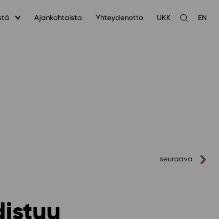
stä
Ajankohtaista
Yhteydenotto
UKK
EN
Avaa
haku
seuraava
distuu