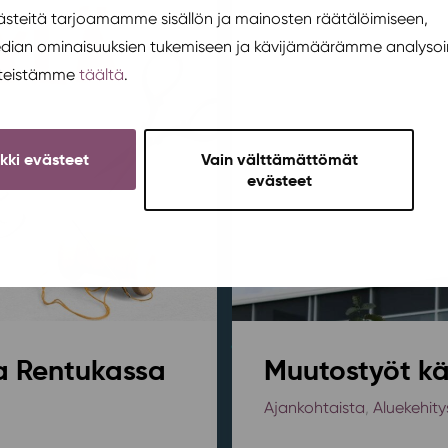
teitä tarjoamamme sisällön ja mainosten räätälöimiseen,
edian ominaisuuksien tukemiseen ja kävijämäärämme analysoi
steistämme
täältä
.
ikki evästeet
Vain välttämättömät
evästeet
sa Rentukassa
Muutostyöt kä
Ajankohtaista
,
Aluekehity