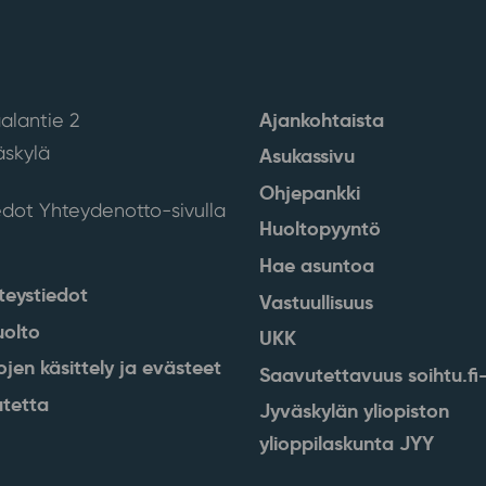
Ajankohtaista
alantie 2
skylä
Asukassivu
Ohjepankki
edot Yhteydenotto-sivulla
Huoltopyyntö
Hae asuntoa
teystiedot
Vastuullisuus
uolto
UKK
ojen käsittely ja evästeet
Saavutettavuus soihtu.fi-
tetta
Jyväskylän yliopiston
ylioppilaskunta JYY