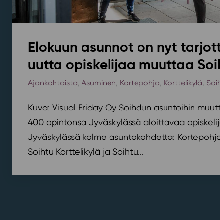
Elokuun asunnot on nyt tarjott
uutta opiskelijaa muuttaa Soi
Ajankohtaista
,
Asuminen
,
Kortepohja
,
Korttelikylä
,
Soi
Kuva: Visual Friday Oy Soihdun asuntoihin muutt
400 opintonsa Jyväskylässä aloittavaa opiskelij
Jyväskylässä kolme asuntokohdetta: Kortepohjan
Soihtu Korttelikylä ja Soihtu...