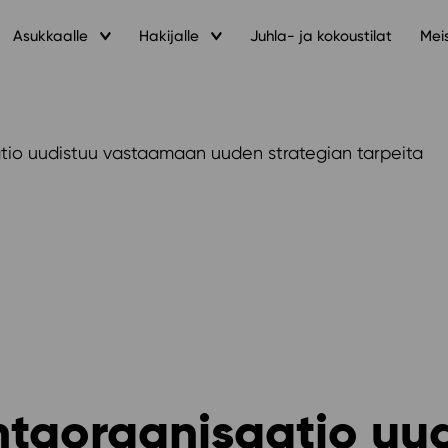
Asukkaalle
Hakijalle
Juhla- ja kokoustilat
Mei
atio uudistuu vastaamaan uuden strategian tarpeita
ntaorganisaatio uu