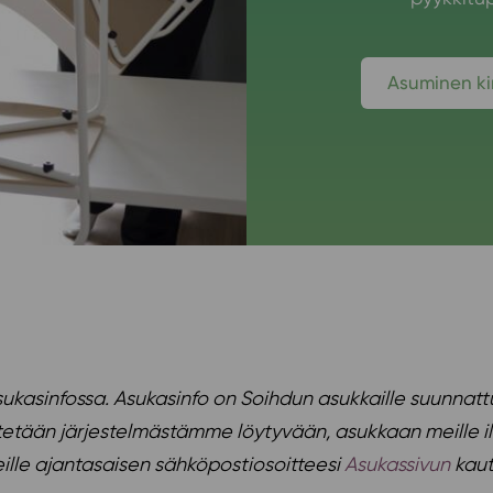
Asuminen 
ukasinfossa. Asukasinfo on Soihdun asukkaille suunnattu
lähetetään järjestelmästämme löytyvään, asukkaan meill
meille ajantasaisen sähköpostiosoitteesi
Asukassivun
kaut