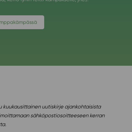
kimppakämpässä
 kuukausittainen uutiskirje ajankohtaisista
e ilmoittamaan sähköpostiosoitteeseen kerran
ta.