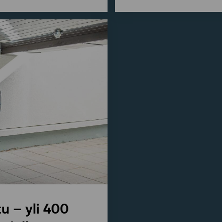
u – yli 400