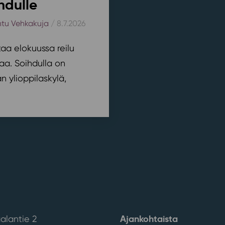
hdulle
htu Vehkakuja
/ 8.7.2026
aa elokuussa reilu
aa. Soihdulla on
 ylioppilaskylä,
Ajankohtaista
alantie 2