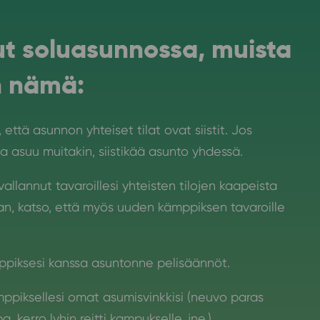
ut soluasunnossa, muista
n nämä:
 että asunnon yhteiset tilat ovat siistit. Jos
 asuu muitakin, siistikää asunto yhdessä.
vallannut tavaroillesi yhteisten tilojen kaapeista
, katso, että myös uuden kämppiksen tavaroille
ppiksesi kanssa asuntonne pelisäännöt.
mppiksellesi omat asumisvinkkisi (neuvo paras
, kerro lyhin reitti kampukselle, jne.).