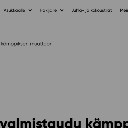
Asukkaalle
Hakijalle
Juhla- ja kokoustilat
Mei
u kämppiksen muuttoon
 valmistaudu kämp