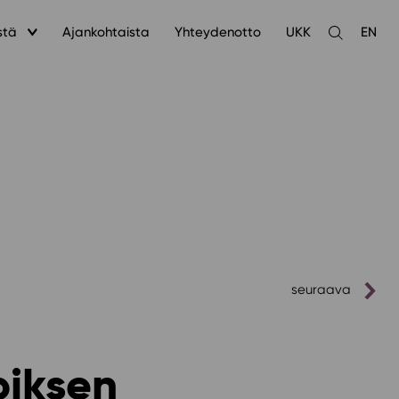
stä
Ajankohtaista
Yhteydenotto
UKK
EN
Avaa
haku
seuraava
piksen