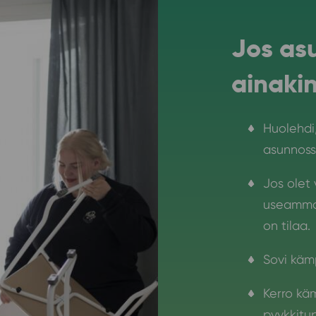
Jos as
ainaki
Huolehdi,
asunnossa
Jos olet 
useamman
on tilaa.
Sovi käm
Kerro kä
pyykkitupa