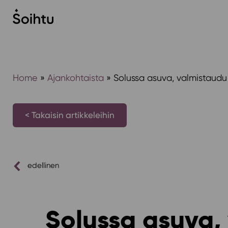
Siirry
sisältöön
Home
»
Ajankohtaista
»
Solussa asuva, valmistaud
< Takaisin artikkeleihin
edellinen
Solussa asuva,