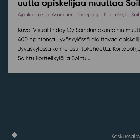
uutta opiskelijaa muuttaa Soi
Ajankohtaista
,
Asuminen
,
Kortepohja
,
Korttelikylä
,
Soi
Kuva: Visual Friday Oy Soihdun asuntoihin muutt
400 opintonsa Jyväskylässä aloittavaa opiskelij
Jyväskylässä kolme asuntokohdetta: Kortepohjan
Soihtu Korttelikylä ja Soihtu...
Keskussaira