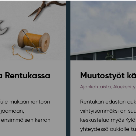
sa Rentukassa
Muutostyöt kä
Ajankohtaista
,
Aluekehity
? Tule mukaan rentoon
Rentukan edustan auki
orjaamaan,
viihtyisämmäksi on suu
ensimmäisen kerran
keskustelua myös Kylä
yhteydessä aukiolle tu