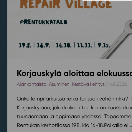
Korjauskylä aloittaa elokuus
Ajankohtaista
,
Asuminen
,
Kestävä kehitys
/ 4.8.2026
Onko lempifarkuissa reikä tai tuoli vähän rikki
Korjauskylään, joka kokoontuu kerran kuussa k
tuunaamaan ja oppimaan yhdessä! Tapaamme 
Rentukan kerhotilassa 19.8. klo 16-18.⁠⁠Paikalla ei...