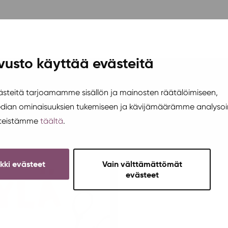
vusto käyttää evästeitä
teitä tarjoamamme sisällön ja mainosten räätälöimiseen,
edian ominaisuuksien tukemiseen ja kävijämäärämme analysoi
steistämme
täältä
.
ikki evästeet
Vain välttämättömät
evästeet