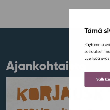
Tämä si
Käytämme eväs
sosiaalisen m
Lue lisää evä
Ajankohtaista
Salli ka