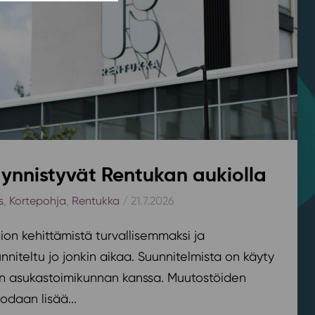
ynnistyvät Rentukan aukiolla
s
,
Kortepohja
,
Rentukka
/ 21.7.2026
on kehittämistä turvallisemmaksi ja
nniteltu jo jonkin aikaa. Suunnitelmista on käyty
n asukastoimikunnan kanssa. Muutostöiden
odaan lisää...