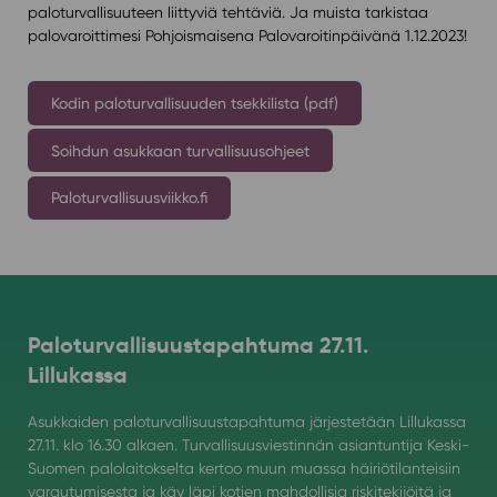
paloturvallisuuteen liittyviä tehtäviä. Ja muista tarkistaa
palovaroittimesi Pohjoismaisena Palovaroitinpäivänä 1.12.2023!
Kodin paloturvallisuuden tsekkilista (pdf)
Soihdun asukkaan turvallisuusohjeet
Paloturvallisuusviikko.fi
Paloturvallisuustapahtuma 27.11.
Lillukassa
Asukkaiden paloturvallisuustapahtuma järjestetään Lillukassa
27.11. klo 16.30 alkaen. Turvallisuusviestinnän asiantuntija Keski-
Suomen palolaitokselta kertoo muun muassa häiriötilanteisiin
varautumisesta ja käy läpi kotien mahdollisia riskitekijöitä ja