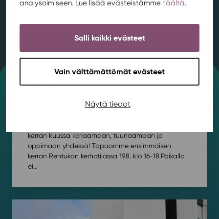
analysoimiseen. Lue lisää evästeistämme
täältä
.
Salli kaikki evästeet
Vain välttämättömät evästeet
Korjauskylä aloittaa elokuussa
Rentukassa
Ajankohtaista
,
Asuminen
,
Kestävä kehitys
/ 4.8.2026
Näytä tiedot
Onko lempifarkuissa reikä tai tuoli vähän rikki? Tule
mukaan rentoon Korjauskylään, joka kokoontuu
kerran kuussa korjaamaan, tuunaamaan ja
oppimaan yhdessä! Tapaamme ensimmäisen
kerran Rentukan kerhotilassa 19.8. klo 16-18.⁠⁠Paikalla
ei...