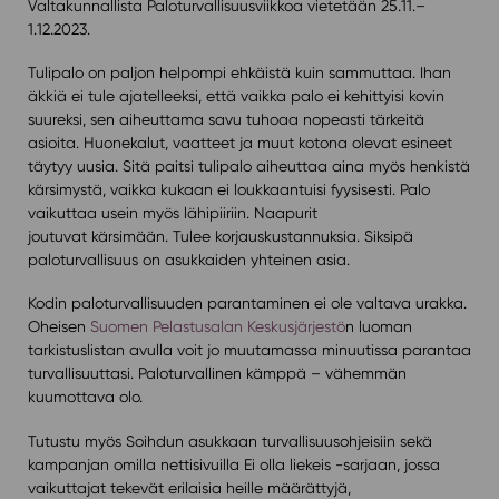
Valtakunnallista Paloturvallisuusviikkoa vietetään 25.11.–
1.12.2023.
Tulipalo on paljon helpompi ehkäistä kuin sammuttaa. Ihan
äkkiä ei tule ajatelleeksi, että vaikka palo ei kehittyisi kovin
suureksi, sen aiheuttama savu tuhoaa nopeasti tärkeitä
asioita. Huonekalut, vaatteet ja muut kotona olevat esineet
täytyy uusia. Sitä paitsi tulipalo aiheuttaa aina myös henkistä
kärsimystä, vaikka kukaan ei loukkaantuisi fyysisesti. Palo
vaikuttaa usein myös lähipiiriin. Naapurit
joutuvat kärsimään. Tulee korjauskustannuksia. Siksipä
paloturvallisuus on asukkaiden yhteinen asia.
Kodin paloturvallisuuden parantaminen ei ole valtava urakka.
Oheisen
Suomen Pelastusalan Keskusjärjestö
n luoman
tarkistuslistan avulla voit jo muutamassa minuutissa parantaa
turvallisuuttasi. Paloturvallinen kämppä – vähemmän
kuumottava olo.
Tutustu myös Soihdun asukkaan turvallisuusohjeisiin sekä
kampanjan omilla nettisivuilla Ei olla liekeis -sarjaan, jossa
vaikuttajat tekevät erilaisia heille määrättyjä,