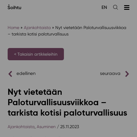
Siirry
EN
sisältöön
Avaa
haku
Home
»
Ajankohtaista
»
Nyt vietetään Paloturvallisuusviikkoa
– tarkista kotisi paloturvallisuus
< Takaisin artikkeleihin
edellinen
seuraava
Nyt vietetään
Paloturvallisuusviikkoa –
tarkista kotisi paloturvallisuus
Ajankohtaista
,
Asuminen
/ 25.11.2023