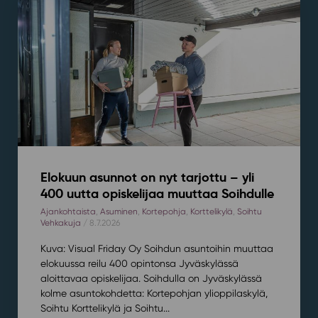
Elokuun asunnot on nyt tarjottu – yli
400 uutta opiskelijaa muuttaa Soihdulle
Ajankohtaista
,
Asuminen
,
Kortepohja
,
Korttelikylä
,
Soihtu
Vehkakuja
/ 8.7.2026
Kuva: Visual Friday Oy Soihdun asuntoihin muuttaa
elokuussa reilu 400 opintonsa Jyväskylässä
aloittavaa opiskelijaa. Soihdulla on Jyväskylässä
kolme asuntokohdetta: Kortepohjan ylioppilaskylä,
Soihtu Korttelikylä ja Soihtu...