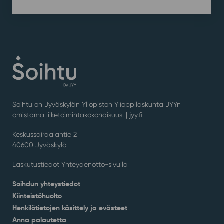
Soihtu on Jyväskylän Yliopiston Ylioppilaskunta JYYn
omistama liiketoimintakokonaisuus. |
jyy.fi
Keskussairaalantie 2
40600 Jyväskylä
Laskutustiedot Yhteydenotto-sivulla
Soihdun yhteystiedot
Kiinteistöhuolto
Henkilötietojen käsittely ja evästeet
Anna palautetta