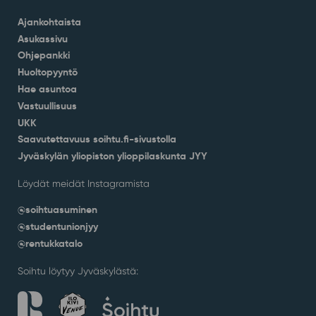
Ajankohtaista
Asukassivu
Ohjepankki
Huoltopyyntö
Hae asuntoa
Vastuullisuus
UKK
Saavutettavuus soihtu.fi-sivustolla
Jyväskylän yliopiston ylioppilaskunta JYY
Löydät meidät Instagramista
@soihtuasuminen
@studentunionjyy
@rentukkatalo
Soihtu löytyy Jyväskylästä: