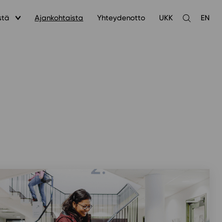
stä
Ajankohtaista
Yhteydenotto
UKK
EN
Avaa
haku