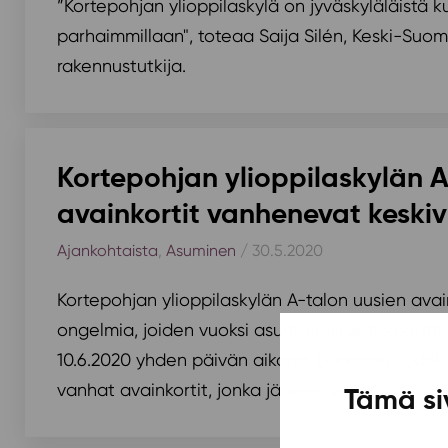
”Kortepohjan ylioppilaskylä on jyväskyläläistä ku
parhaimmillaan", toteaa Saija Silén, Keski-Su
rakennustutkija.
Kortepohjan ylioppilaskylän 
avainkortit vanhenevat keskiv
Ajankohtaista
,
Asuminen
/ 30.5.2020
Kortepohjan ylioppilaskylän A-talon uusien avai
ongelmia, joiden vuoksi asuntojen lukot kooda
10.6.2020 yhden päivän aikana. Lukkojen uudell
vanhat avainkortit, jonka jälkeen vanhoilla...
Tämä si