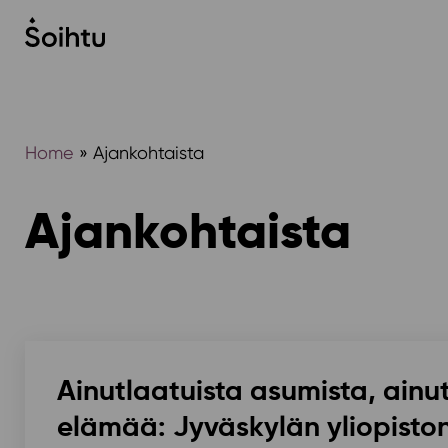
Siirry
sisältöön
Home
»
Ajankohtaista
Ajankohtaista
Ainutlaatuista asumista, ainu
elämää: Jyväskylän yliopisto