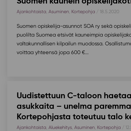
Suomen kaunein opiskelijakot
Ajankohtaista
,
Asuminen
,
Kortepohja
/ 18.5.2020
Suomen opiskelija-asunnot SOA ry sekä opiskeli
puolilta Suomea etsivät kauneimpia opiskelijako
valtakunnallisen kilpailun muodossa. Osallistuma
voittaa yhteensä jopa 600 €...
Uudistettuun C-taloon haeta
asukkaita – unelma paremma
Kortepohjasta toteutuu talo k
Ajankohtaista
,
Aluekehitys
,
Asuminen
,
Kortepohja
/ 12