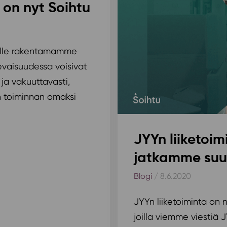
 on nyt Soihtu
rille rakentamamme
levaisuudessa voisivat
 ja vakuuttavasti,
n toiminnan omaksi
JYYn liiketoim
jatkamme suu
Blogi
/ 8.6.2020
JYYn liiketoiminta on n
joilla viemme viestiä 