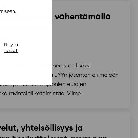
miseen.
 toimintaansa vähentämällä
iiketoiminnan
ssa
Näytä
0
tiedot
uuluu edunvalvontakoneiston lisäksi
nnan puoli, joka hoitaa JYYn jäsenten eli meidän
maa kymmenien miljoonien eurojen
kä ravintolaliiketoimintaa. Viime...
lut, yhteisöllisyys ja