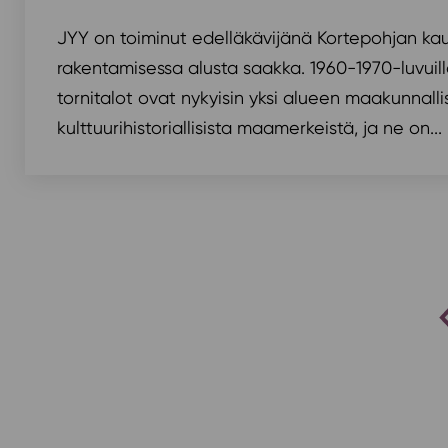
JYY on toiminut edelläkävijänä Kortepohjan k
rakentamisessa alusta saakka. 1960-1970-luvuill
tornitalot ovat nykyisin yksi alueen maakunnallis
kulttuurihistoriallisista maamerkeistä, ja ne on...
artikkelien
sivutus