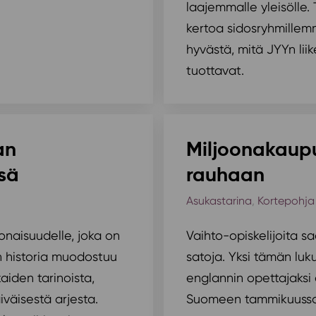
laajemmalle yleisölle. 
kertoa sidosryhmillemm
hyvästä, mitä JYYn lii
tuottavat.
an
Miljoonakaupu
sä
rauhaan
Asukastarina
,
Kortepohja
onaisuudelle, joka on
Vaihto-opiskelijoita s
än historia muodostuu
satoja. Yksi tämän luk
kaiden tarinoista,
englannin opettajaksi
iväisestä arjesta.
Suomeen tammikuussa