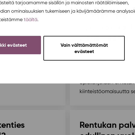
teitä tarjoamamme sisällön ja mainosten räätälöimiseen,
edian ominaisuuksien tukemiseen ja kävijämäärämme analysoi
JYY tehostaa
steistämme
täältä
.
byrokratiaa l
päätöksenteo
skorjaus aloitetaan
ikki evästeet
Vain välttämättömät
Ajankohtaista
/ 25.5.202
n kuitenkin
evästeet
levien parin viikon
JYYn organisaatioon k
massiivinen liiketoimi
opiskelijoiden omista
kiinteistöomaisuutta se
kenties
Rentukan palve