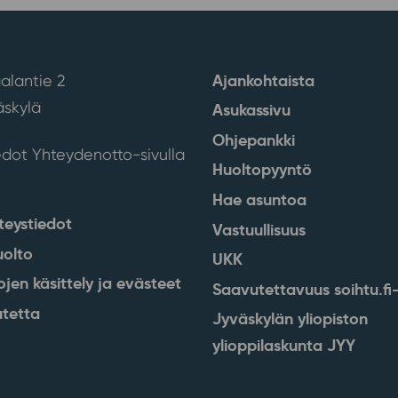
Ajankohtaista
alantie 2
skylä
Asukassivu
Ohjepankki
edot Yhteydenotto-sivulla
Huoltopyyntö
Hae asuntoa
teystiedot
Vastuullisuus
uolto
UKK
ojen käsittely ja evästeet
Saavutettavuus soihtu.fi-
tetta
Jyväskylän yliopiston
ylioppilaskunta JYY