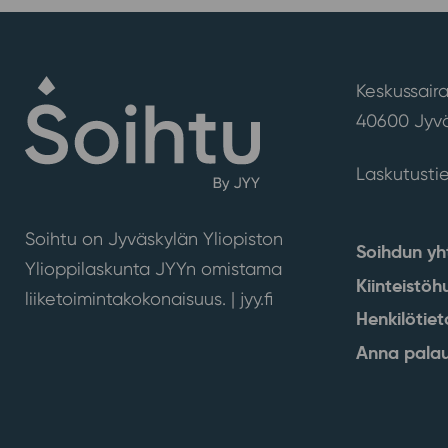
Keskussaira
40600 Jyvä
Laskutusti
Soihtu on Jyväskylän Yliopiston
Soihdun yh
Ylioppilaskunta JYYn omistama
Kiinteistöh
liiketoimintakokonaisuus. |
jyy.fi
Henkilötiet
Anna palau