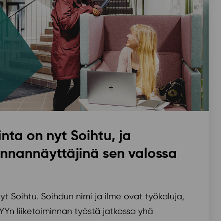
inta on nyt Soihtu, ja
nnannäyttäjinä sen valossa
yt Soihtu. Soihdun nimi ja ilme ovat työkaluja,
JYYn liiketoiminnan työstä jatkossa yhä