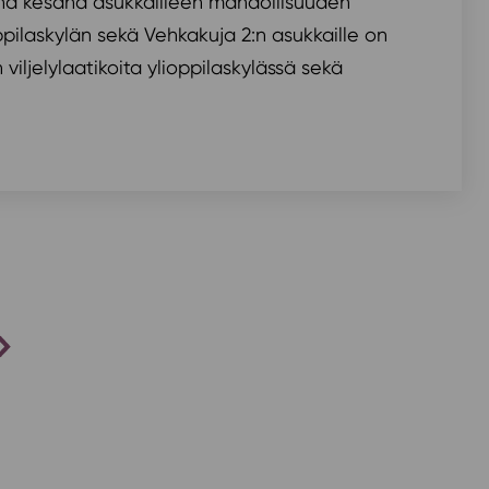
änä kesänä asukkailleen mahdollisuuden
oppilaskylän sekä Vehkakuja 2:n asukkaille on
 viljelylaatikoita ylioppilaskylässä sekä