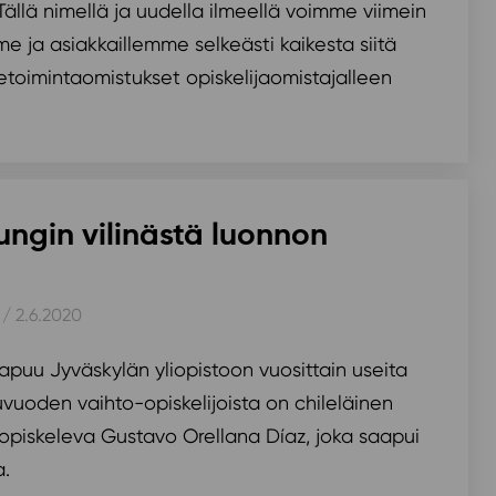
Tällä nimellä ja uudella ilmeellä voimme viimein
e ja asiakkaillemme selkeästi kaikesta siitä
ketoimintaomistukset opiskelijaomistajalleen
ngin vilinästä luonnon
/ 2.6.2020
aapuu Jyväskylän yliopistoon vuosittain useita
uvuoden vaihto-opiskelijoista on chileläinen
 opiskeleva Gustavo Orellana Díaz, joka saapui
.