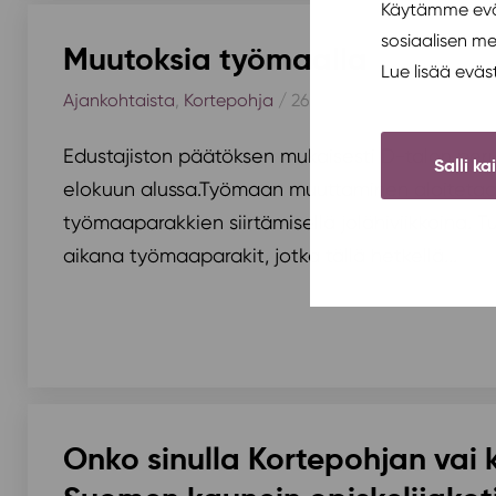
Käytämme eväs
sosiaalisen m
Muutoksia työmaalla
Lue lisää evä
Ajankohtaista
,
Kortepohja
/ 26.5.2020
Edustajiston päätöksen mukaisesti D-talon peru
Salli ka
elokuun alussa.Työmaan muuttaminen aloitetaa
työmaaparakkien siirtämisellä jolähiviikkoina. Tu
aikana työmaaparakit, jotka tällä hetkellä...
Onko sinulla Kortepohjan vai 