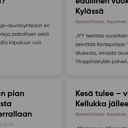
i?
edullinen vuo
Kylässä
Ajankohtaista
,
Asuminen
ja-asuntoyhteisöt eri
teja paikallisen sekä
JYY teettää vuosittain
lla kilpailuun voit
selvittää Kortepohjan 
alueesta, omasta asu
Ylioppilaskylän palvel
an pian
Kesä tulee – v
sta
Kellukka jälle
errallaan
Ajankohtaista
,
Asuminen
.5.2020