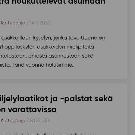
kra houkuttelevat asumaan
,
Kortepohja
/ 14.5.2020
 asukkailleen kyselyn, jonka tavoitteena on
Ylioppilaskylän asukkaiden mielipiteitä
intalostaan, omasta asunnostaan sekä
uista. Tänä vuonna halusimme...
iljelylaatikot ja -palstat sekä
en varattavissa
,
Kortepohja
/ 8.5.2020