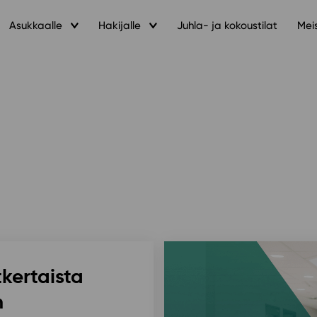
Asukkaalle
Hakijalle
Juhla- ja kokoustilat
Mei
tkertaista
n