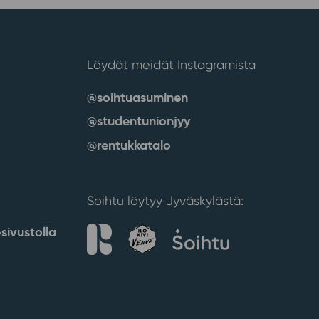
Löydät meidät Instagramista
@soihtuasuminen
@studentunionjyy
@rentukkatalo
Soihtu löytyy Jyväskylästä:
sivustolla