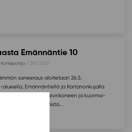
aasta Emännäntie 10
,
Kortepohja
/ 29.5.2020
ämmön saneeraus aloitetaan 26.5.
-alueella, Emännäntiellä ja Kartanonkujalla
attaa varovaisuutta kaivinkoneen ja kuorma-
. Työmaan aiheuttamista...