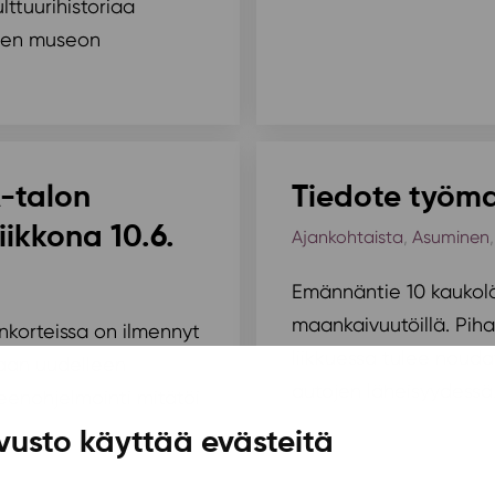
lttuurihistoriaa
omen museon
A-talon
Tiedote työm
iikkona 10.6.
Ajankohtaista
,
Asuminen
Emännäntie 10 kaukol
maankaivuutöillä. Piha
nkorteissa on ilmennyt
liikkuessa tulee noud
taan uudelleen
autojen läheisyydessä
eenohjelmointi mitätöi
vusto käyttää evästeitä