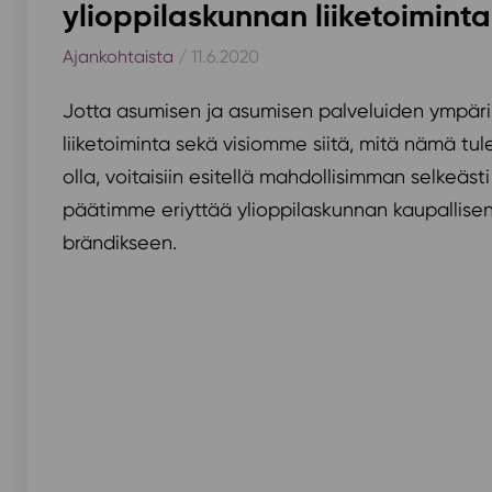
ylioppilaskunnan liiketoiminta
Ajankohtaista
/ 11.6.2020
Jotta asumisen ja asumisen palveluiden ympä
liiketoiminta sekä visiomme siitä, mitä nämä tu
olla, voitaisiin esitellä mahdollisimman selkeästi
päätimme eriyttää ylioppilaskunnan kaupallise
brändikseen.