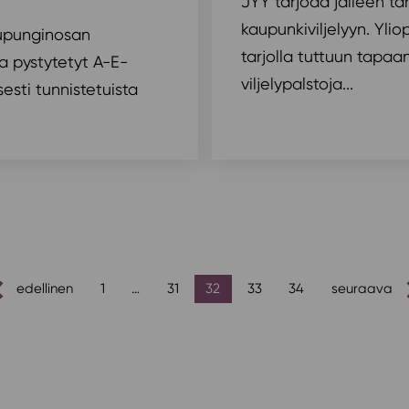
JYY tarjoaa jälleen t
kaupunkiviljelyyn. Yli
aupunginosan
tarjolla tuttuun tapaan
a pystytetyt A-E-
viljelypalstoja...
esti tunnistetuista
edellinen
1
…
31
32
33
34
seuraava