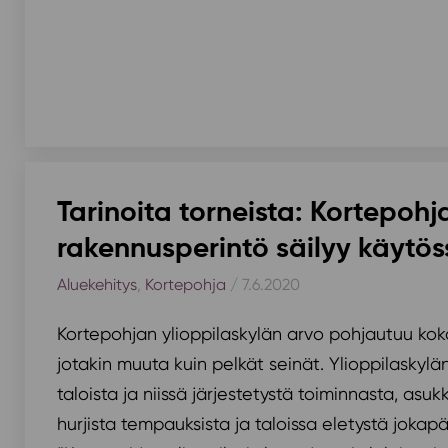
Tarinoita torneista: Kortepohj
rakennusperintö säilyy käytös
Aluekehitys
,
Kortepohja
/ 7.6.2020
Kortepohjan ylioppilaskylän arvo pohjautuu kok
jotakin muuta kuin pelkät seinät. Ylioppilaskyl
taloista ja niissä järjestetystä toiminnasta, asuk
hurjista tempauksista ja taloissa eletystä jokapä