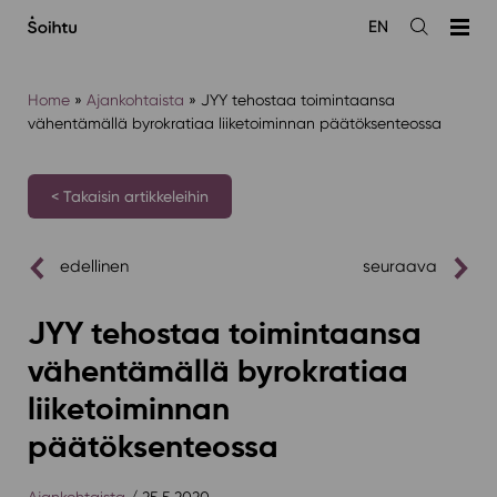
Siirry
EN
sisältöön
Avaa
haku
Home
»
Ajankohtaista
»
JYY tehostaa toimintaansa
vähentämällä byrokratiaa liiketoiminnan päätöksenteossa
< Takaisin artikkeleihin
edellinen
seuraava
JYY tehostaa toimintaansa
vähentämällä byrokratiaa
liiketoiminnan
päätöksenteossa
Ajankohtaista
/ 25.5.2020