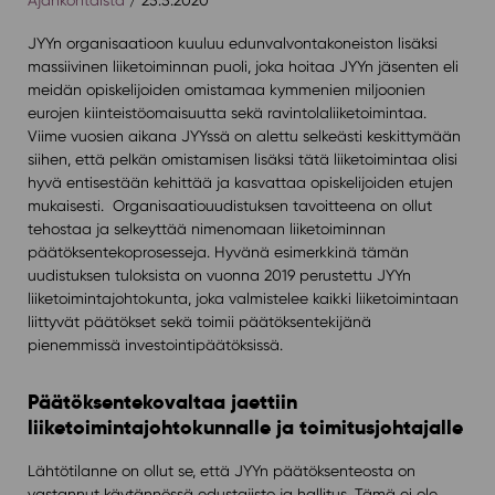
JYYn organisaatioon kuuluu edunvalvontakoneiston lisäksi
massiivinen liiketoiminnan puoli, joka hoitaa JYYn jäsenten eli
meidän opiskelijoiden omistamaa kymmenien miljoonien
eurojen kiinteistöomaisuutta sekä ravintolaliiketoimintaa.
Viime vuosien aikana JYYssä on alettu selkeästi keskittymään
siihen, että pelkän omistamisen lisäksi tätä liiketoimintaa olisi
hyvä entisestään kehittää ja kasvattaa opiskelijoiden etujen
mukaisesti. Organisaatiouudistuksen tavoitteena on ollut
tehostaa ja selkeyttää nimenomaan liiketoiminnan
päätöksentekoprosesseja. Hyvänä esimerkkinä tämän
uudistuksen tuloksista on vuonna 2019 perustettu JYYn
liiketoimintajohtokunta, joka valmistelee kaikki liiketoimintaan
liittyvät päätökset sekä toimii päätöksentekijänä
pienemmissä investointipäätöksissä.
Päätöksentekovaltaa jaettiin
liiketoimintajohtokunnalle ja toimitusjohtajalle
Lähtötilanne on ollut se, että JYYn päätöksenteosta on
vastannut käytännössä edustajisto ja hallitus. Tämä ei ole