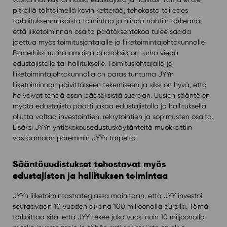
pitkällä tähtäimellä kovin ketterää, tehokasta tai edes
tarkoituksenmukaista toimintaa ja niinpä nähtiin tärkeänä,
että liiketoiminnan osalta päätöksentekoa tulee saada
jaettua myös toimitusjohtajalle ja liiketoimintajohtokunnalle.
Esimerkiksi rutiininomaisia päätöksiä on turha viedä
edustajistolle tai hallitukselle. Toimitusjohtajalla ja
liiketoimintajohtokunnalla on paras tuntuma JYYn
liiketoiminnan päivittäiseen tekemiseen ja siksi on hyvä, että
he voivat tehdä osan päätöksistä suoraan. Uusien sääntöjen
myötä edustajisto päätti jakaa edustajistolla ja hallituksella
ollutta valtaa investointien, rekrytointien ja sopimusten osalta.
Lisäksi JYYn yhtiökokousedustuskäytänteitä muokkattiin
vastaamaan paremmin JYYn tarpeita.
Sääntöuudistukset tehostavat myös
edustajiston ja hallituksen toimintaa
JYYn liiketoimintastrategiassa mainitaan, että JYY investoi
seuraavaan 10 vuoden aikana 100 miljoonalla eurolla. Tämä
tarkoittaa sitä, että JYY tekee joka vuosi noin 10 miljoonalla