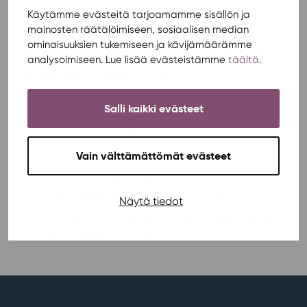
Käytämme evästeitä tarjoamamme sisällön ja
mainosten räätälöimiseen, sosiaalisen median
ominaisuuksien tukemiseen ja kävijämäärämme
Tämä blogiteksti on osa useamma blogitekstin sarjaa, joissa
analysoimiseen. Lue lisää evästeistämme
täältä
.
käydään läpi JYYn toimintaa ja päätöksentekoa. Muut tähän
mennessä ilmestyneet blogitekstit:
JYY päivitti yleispoliittisen linjapaperin
Salli kaikki evästeet
JYYn jäsenenä sinäkin omistat JYYn liiketoimintaa –
näin opiskelija-asumista ja ravintolatoimintaa
Vain välttämättömät evästeet
halutaan kehittää
JYY selvittää hiilijalanjälkensä ja suunnittelee keinoja
ylioppilaskunnan päästöjen pienentämiseksi
Näytä tiedot
JYY tehostaa toimintaansa vähentämällä byrokratiaa
liiketoiminnan päätöksenteossa