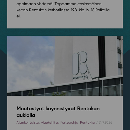
oppimaan yhdessä! Tapaamme ensimmäisen
kerran Rentukan kerhotilassa 19.8. klo 16-18.⁠⁠Paikalla
ei...
Muutostyöt käynnistyvät Rentukan
aukiolla
Ajankohtaista
,
Aluekehitys
,
Kortepohja
,
Rentukka
/ 21.7.2026