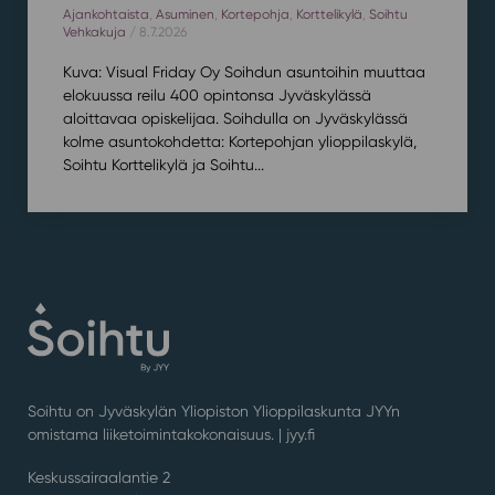
Ajankohtaista
,
Asuminen
,
Kortepohja
,
Korttelikylä
,
Soihtu
Vehkakuja
/ 8.7.2026
Kuva: Visual Friday Oy Soihdun asuntoihin muuttaa
elokuussa reilu 400 opintonsa Jyväskylässä
aloittavaa opiskelijaa. Soihdulla on Jyväskylässä
kolme asuntokohdetta: Kortepohjan ylioppilaskylä,
Soihtu Korttelikylä ja Soihtu...
Soihtu on Jyväskylän Yliopiston Ylioppilaskunta JYYn
omistama liiketoimintakokonaisuus. |
jyy.fi
Keskussairaalantie 2