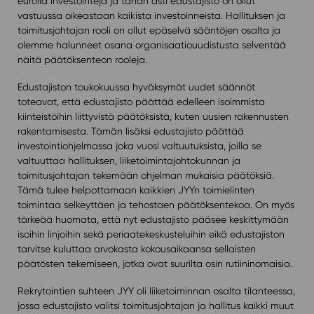
eurolla investointeja ja tähän asti edustajisto on ollut
vastuussa oikeastaan kaikista investoinneista. Hallituksen ja
toimitusjohtajan rooli on ollut epäselvä sääntöjen osalta ja
olemme halunneet osana organisaatiouudistusta selventää
näitä päätöksenteon rooleja.
Edustajiston toukokuussa hyväksymät uudet säännöt
toteavat, että edustajisto päättää edelleen isoimmista
kiinteistöihin liittyvistä päätöksistä, kuten uusien rakennusten
rakentamisesta. Tämän lisäksi edustajisto päättää
investointiohjelmassa joka vuosi valtuutuksista, joilla se
valtuuttaa hallituksen, liiketoimintajohtokunnan ja
toimitusjohtajan tekemään ohjelman mukaisia päätöksiä.
Tämä tulee helpottamaan kaikkien JYYn toimielinten
toimintaa selkeyttäen ja tehostaen päätöksentekoa. On myös
tärkeää huomata, että nyt edustajisto pääsee keskittymään
isoihin linjoihin sekä periaatekeskusteluihin eikä edustajiston
tarvitse kuluttaa arvokasta kokousaikaansa sellaisten
päätösten tekemiseen, jotka ovat suurilta osin rutiininomaisia.
Rekrytointien suhteen JYY oli liiketoiminnan osalta tilanteessa,
jossa edustajisto valitsi toimitusjohtajan ja hallitus kaikki muut