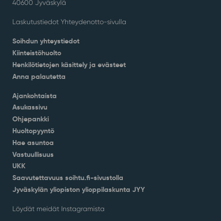
40600 Jyväskylä
Laskutustiedot Yhteydenotto-sivulla
Soihdun yhteystiedot
Kiinteistöhuolto
Henkilötietojen käsittely ja evästeet
Anna palautetta
Ajankohtaista
Asukassivu
Ohjepankki
Huoltopyyntö
Hae asuntoa
Vastuullisuus
UKK
Saavutettavuus soihtu.fi-sivustolla
Jyväskylän yliopiston ylioppilaskunta JYY
Löydät meidät Instagramista