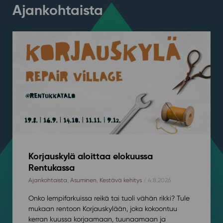
Ajankohtaista
Korjauskylä aloittaa elokuussa
Rentukassa
Ajankohtaista
,
Asuminen
,
Kestävä kehitys
/ 4.8.2026
Onko lempifarkuissa reikä tai tuoli vähän rikki? Tule
mukaan rentoon Korjauskylään, joka kokoontuu
kerran kuussa korjaamaan, tuunaamaan ja