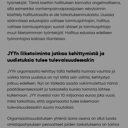
työntekijät. Tämä koettiin hallituksen kannalta ongelmallisena,
sillä esimerkiksi vanhempainvapaasijaisen rekrytoinnin
käsittely hallitustasolla ei ole tarkoituksenmukaista. Uusissa
säännöissä edustajisto valitsee toimitusjohtajan, hallitus
valitsee toimitusjohtajan suorat alaiset ja toimitusjohtaja
muut liiketoiminnan työntekijät. Hallitus edustaa edelleen
työnantajaa kaikissa tilanteissa.
JYYn liiketoiminta jatkaa kehittymistä ja
uudistuksia tulee tulevaisuudessakin
JYYn organisaatio kehittyy tällä hetkellä huimaa vauhtia ja
vaikka tämä uudistus on nyt tältä osin valmis, kehitystyö
jatkuu edelleen. Nyt on tärkeää saada vakiinnutettua nämä
päätöksentekoroolit ja tarkastella kuinka toiminta lähtee
kulkemaan. JYY investoi noin 10 miljoonaa euroa joka vuosi,
mikä tarkoittaa, että organisaatio tulee kokemaan
tulevaisuudessakin suuria muutoksia.
Organisaatiouudistuksen yhtenä isona osana on ollut luoda
omistajaohjauksen periaatteet joiden tarkoituksena on toimia