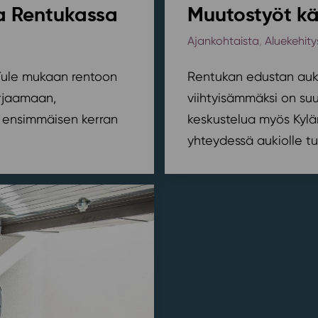
sa Rentukassa
Muutostyöt kä
Ajankohtaista
,
Aluekehity
? Tule mukaan rentoon
Rentukan edustan auki
orjaamaan,
viihtyisämmäksi on suu
ensimmäisen kerran
keskustelua myös Kylä
yhteydessä aukiolle tu