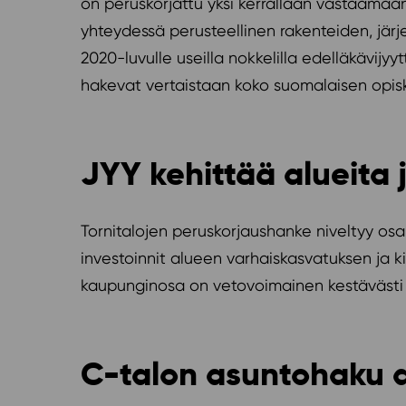
on peruskorjattu yksi kerrallaan vastaamaa
yhteydessä perusteellinen rakenteiden, jär
2020-luvulle useilla nokkelilla edelläkävijyyt
hakevat vertaistaan koko suomalaisen opisk
JYY kehittää alueita 
Tornitalojen peruskorjaushanke niveltyy os
investoinnit alueen varhaiskasvatuksen ja 
kaupunginosa on vetovoimainen kestävästi t
C-talon asuntohaku a