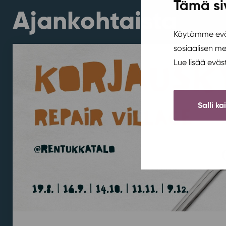
Tämä si
Ajankohtaista
Käytämme eväs
sosiaalisen m
Lue lisää evä
Salli ka