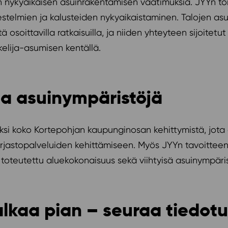
n nykyaikaisen asuinrakentamisen vaatimuksia. JYYn to
jestelmien ja kalusteiden nykyaikaistaminen. Talojen a
tä osoittavilla ratkaisuilla, ja niiden yhteyteen sijoitetu
elija-asumisen kentällä.
ja asuinympäristöjä
aksi koko Kortepohjan kaupunginosan kehittymistä, jo
kirjastopalveluiden kehittämiseen. Myös JYYn tavoittee
oteutettu aluekokonaisuus sekä viihtyisä asuinympäris
lkaa pian – seuraa tiedo