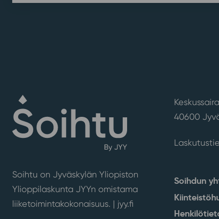
Keskussaira
40600 Jyvä
Laskutusti
Soihtu on Jyväskylän Yliopiston
Soihdun yh
Ylioppilaskunta JYYn omistama
Kiinteistöh
liiketoimintakokonaisuus. |
jyy.fi
Henkilötiet