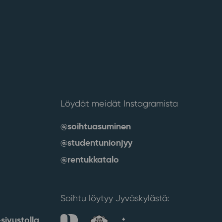
Löydät meidät Instagramista
@soihtuasuminen
@studentunionjyy
@rentukkatalo
Soihtu löytyy Jyväskylästä:
sivustolla