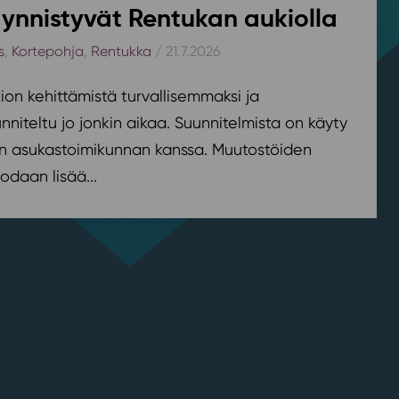
ynnistyvät Rentukan aukiolla
s
,
Kortepohja
,
Rentukka
/ 21.7.2026
on kehittämistä turvallisemmaksi ja
nniteltu jo jonkin aikaa. Suunnitelmista on käyty
n asukastoimikunnan kanssa. Muutostöiden
odaan lisää...