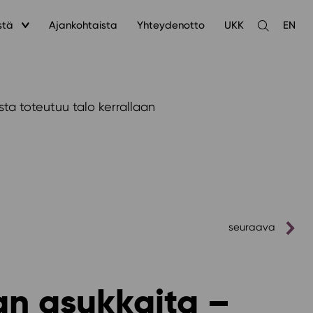
stä
Ajankohtaista
Yhteydenotto
UKK
EN
Avaa
haku
a toteutuu talo kerrallaan
seuraava
an asukkaita –