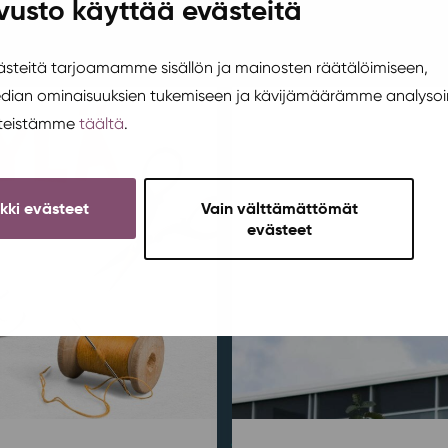
vusto käyttää evästeitä
teitä tarjoamamme sisällön ja mainosten räätälöimiseen,
edian ominaisuuksien tukemiseen ja kävijämäärämme analysoi
steistämme
täältä
.
ikki evästeet
Vain välttämättömät
evästeet