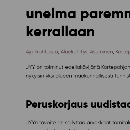
unelma paremma
kerrallaan
Ajankohtaista
,
Aluekehitys
,
Asuminen
,
Korte
JYY on toiminut edelläkävijänä Kortepohjan
nykyisin yksi alueen maakunnallisesti tunnis
Peruskorjaus uudistaa 
JYYn tavoite on säilyttää arvokkaat tornita