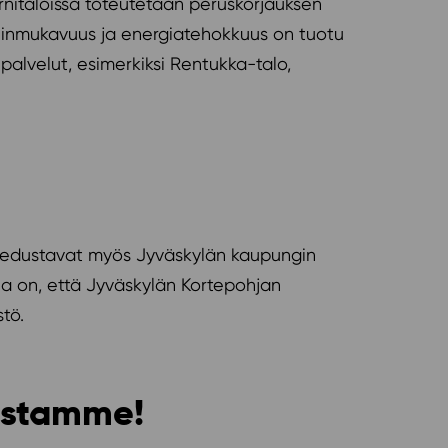
rnitaloissa toteutetaan peruskorjauksen
suinmukavuus ja energiatehokkuus on tuotu
t palvelut, esimerkiksi Rentukka-talo,
ta edustavat myös Jyväskylän kaupungin
na on, että Jyväskylän Kortepohjan
tö.
tustamme!