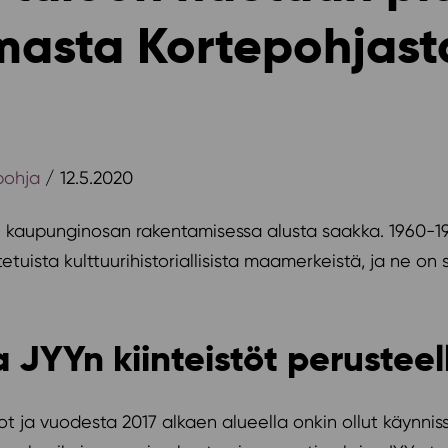
sta Kortepohjasta
pohja
/ 12.5.2020
 kaupunginosan rakentamisessa alusta saakka. 1960-197
tetuista kulttuurihistoriallisista maamerkeistä, ja ne 
JYYn kiinteistöt perusteell
lot ja vuodesta 2017 alkaen alueella onkin ollut käynni