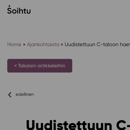
Siirry
sisältöön
Home
»
Ajankohtaista
»
Uudistettuun C-taloon hae
< Takaisin artikkeleihin
edellinen
Uudistettuun C