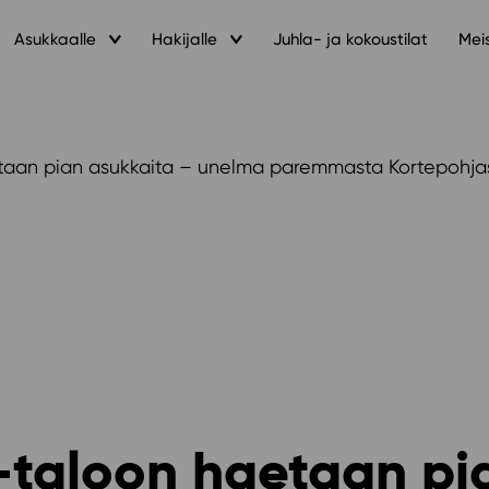
Asukkaalle
Hakijalle
Juhla- ja kokoustilat
Mei
taan pian asukkaita – unelma paremmasta Kortepohjast
-taloon haetaan pi