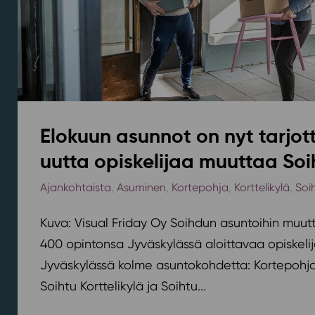
Elokuun asunnot on nyt tarjott
uutta opiskelijaa muuttaa Soi
Ajankohtaista
,
Asuminen
,
Kortepohja
,
Korttelikylä
,
Soi
Kuva: Visual Friday Oy Soihdun asuntoihin muutt
400 opintonsa Jyväskylässä aloittavaa opiskelij
Jyväskylässä kolme asuntokohdetta: Kortepohjan
Soihtu Korttelikylä ja Soihtu...