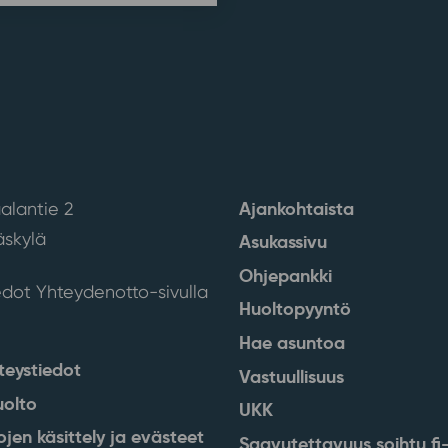
Ajankohtaista
alantie 2
skylä
Asukassivu
Ohjepankki
edot Yhteydenotto-sivulla
Huoltopyyntö
Hae asuntoa
teystiedot
Vastuullisuus
uolto
UKK
ojen käsittely ja evästeet
Saavutettavuus soihtu.fi-