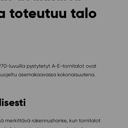
 toteutuu talo
0-luvuilla pystytetyt A-E-tornitalot ovat
on suojeltu asemakaavassa kokonaisuutena.
isesti
ssä merkittävä rakennushanke, kun tornitalot