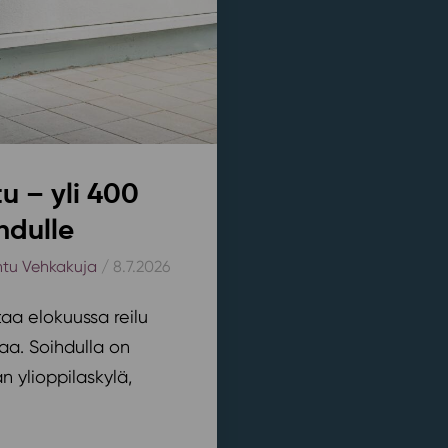
u – yli 400
hdulle
htu Vehkakuja
/ 8.7.2026
aa elokuussa reilu
aa. Soihdulla on
 ylioppilaskylä,