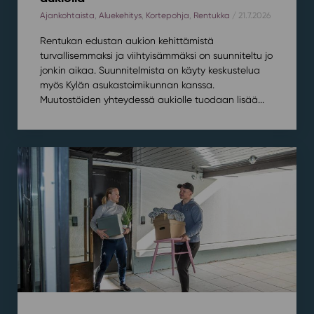
Ajankohtaista
,
Aluekehitys
,
Kortepohja
,
Rentukka
/ 21.7.2026
Rentukan edustan aukion kehittämistä
turvallisemmaksi ja viihtyisämmäksi on suunniteltu jo
jonkin aikaa. Suunnitelmista on käyty keskustelua
myös Kylän asukastoimikunnan kanssa.
Muutostöiden yhteydessä aukiolle tuodaan lisää...