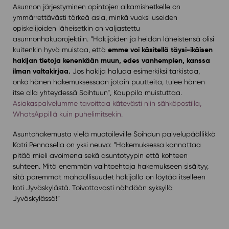
Asunnon järjestyminen opintojen alkamishetkelle on
ymmärrettävästi tärkeä asia, minkä vuoksi useiden
opiskelijoiden läheisetkin on valjastettu
asunnonhakuprojektiin. ”Hakijoiden ja heidän läheistensä olisi
emme voi käsitellä täysi-ikäisen
kuitenkin hyvä muistaa, että
hakijan tietoja kenenkään muun, edes vanhempien, kanssa
ilman valtakirjaa.
Jos hakija haluaa esimerkiksi tarkistaa,
onko hänen hakemuksessaan jotain puutteita, tulee hänen
itse olla yhteydessä Soihtuun”, Kauppila muistuttaa.
Asiakaspalvelumme tavoittaa kätevästi niin sähköpostilla,
WhatsAppillä kuin puhelimitsekin.
Asuntohakemusta vielä muotoileville Soihdun palvelupäällikkö
Katri Pennasella on yksi neuvo: ”Hakemuksessa kannattaa
pitää mieli avoimena sekä asuntotyypin että kohteen
suhteen. Mitä enemmän vaihtoehtoja hakemukseen sisältyy,
sitä paremmat mahdollisuudet hakijalla on löytää itselleen
koti Jyväskylästä. Toivottavasti nähdään syksyllä
Jyväskylässä!”