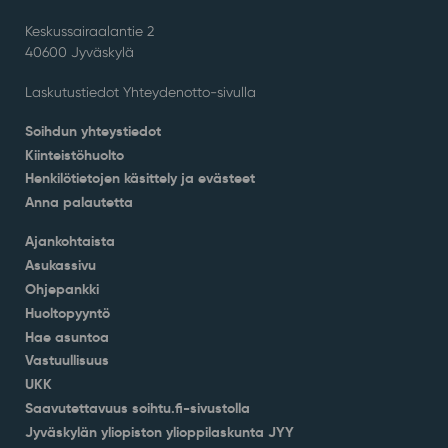
Keskussairaalantie 2
40600 Jyväskylä
Laskutustiedot Yhteydenotto-sivulla
Soihdun yhteystiedot
Kiinteistöhuolto
Henkilötietojen käsittely ja evästeet
Anna palautetta
Ajankohtaista
Asukassivu
Ohjepankki
Huoltopyyntö
Hae asuntoa
Vastuullisuus
UKK
Saavutettavuus soihtu.fi-sivustolla
Jyväskylän yliopiston ylioppilaskunta JYY