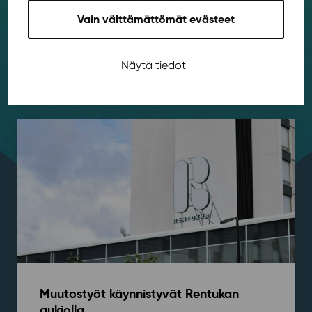
mukaan rentoon Korjauskylään, joka kokoontuu
Vain välttämättömät evästeet
kerran kuussa korjaamaan, tuunaamaan ja
oppimaan yhdessä! Tapaamme ensimmäisen
kerran Rentukan kerhotilassa 19.8. klo 16-18.⁠⁠Paikalla
Näytä tiedot
ei...
Muutostyöt käynnistyvät Rentukan
aukiolla