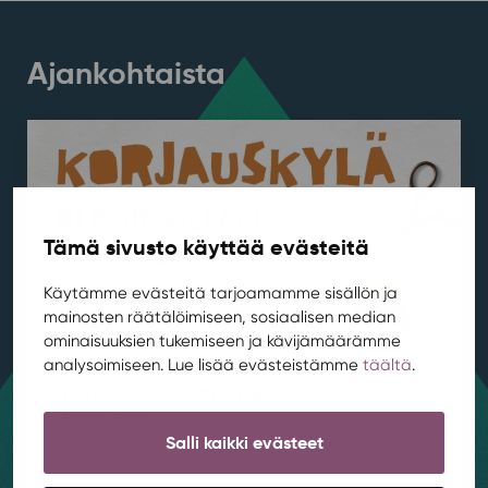
Ajankohtaista
Tämä sivusto käyttää evästeitä
Käytämme evästeitä tarjoamamme sisällön ja
mainosten räätälöimiseen, sosiaalisen median
ominaisuuksien tukemiseen ja kävijämäärämme
analysoimiseen. Lue lisää evästeistämme
täältä
.
Korjauskylä aloittaa elokuussa
Rentukassa
Salli kaikki evästeet
Ajankohtaista
,
Asuminen
,
Kestävä kehitys
/ 4.8.2026
Onko lempifarkuissa reikä tai tuoli vähän rikki? Tule