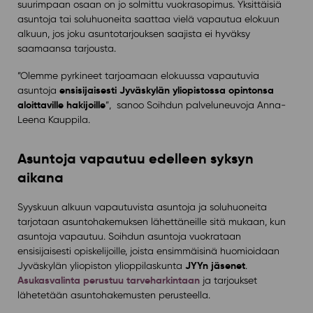
suurimpaan osaan on jo solmittu vuokrasopimus. Yksittäisiä
asuntoja tai soluhuoneita saattaa vielä vapautua elokuun
alkuun, jos joku asuntotarjouksen saajista ei hyväksy
saamaansa tarjousta.
”Olemme pyrkineet tarjoamaan elokuussa vapautuvia
ensisijaisesti Jyväskylän yliopistossa opintonsa
asuntoja
aloittaville hakijoille
”, sanoo Soihdun palveluneuvoja Anna-
Leena Kauppila.
Asuntoja vapautuu edelleen syksyn
aikana
Syyskuun alkuun vapautuvista asuntoja ja soluhuoneita
tarjotaan asuntohakemuksen lähettäneille sitä mukaan, kun
asuntoja vapautuu. Soihdun asuntoja vuokrataan
ensisijaisesti opiskelijoille, joista ensimmäisinä huomioidaan
JYYn jäsenet
Jyväskylän yliopiston ylioppilaskunta
.
Asukasvalinta perustuu tarveharkintaan
ja tarjoukset
lähetetään asuntohakemusten perusteella.