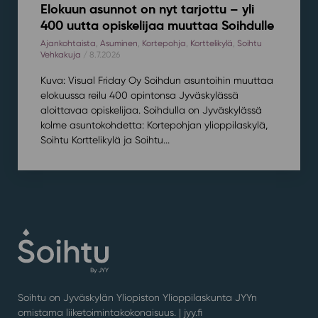
Elokuun asunnot on nyt tarjottu – yli
400 uutta opiskelijaa muuttaa Soihdulle
Ajankohtaista
,
Asuminen
,
Kortepohja
,
Korttelikylä
,
Soihtu
Vehkakuja
/ 8.7.2026
Kuva: Visual Friday Oy Soihdun asuntoihin muuttaa
elokuussa reilu 400 opintonsa Jyväskylässä
aloittavaa opiskelijaa. Soihdulla on Jyväskylässä
kolme asuntokohdetta: Kortepohjan ylioppilaskylä,
Soihtu Korttelikylä ja Soihtu...
Soihtu on Jyväskylän Yliopiston Ylioppilaskunta JYYn
omistama liiketoimintakokonaisuus. |
jyy.fi