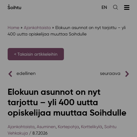
Siirry
EN
sisältöön
Avaa
haku
Home
»
Ajankohtaista
»
Elokuun asunnot on nyt tarjottu – yli
400 uutta opiskelijaa muuttaa Soihdulle
< Takaisin artikkeleihin
edellinen
seuraava
Elokuun asunnot on nyt
tarjottu – yli 400 uutta
opiskelijaa muuttaa Soihdulle
Ajankohtaista
,
Asuminen
,
Kortepohja
,
Korttelikylä
,
Soihtu
Vehkakuja
/ 8.7.2026