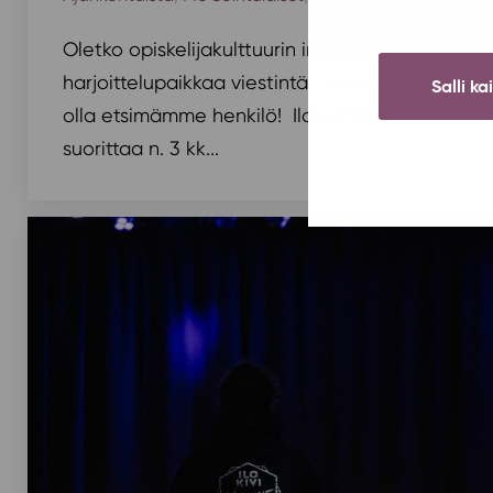
Oletko opiskelijakulttuurin innokas kuluttaja et
harjoittelupaikkaa viestintä-, kulttuuri- tai ma
Salli ka
olla etsimämme henkilö! Ilokivi Venuen tiimissä o
suorittaa n. 3 kk...