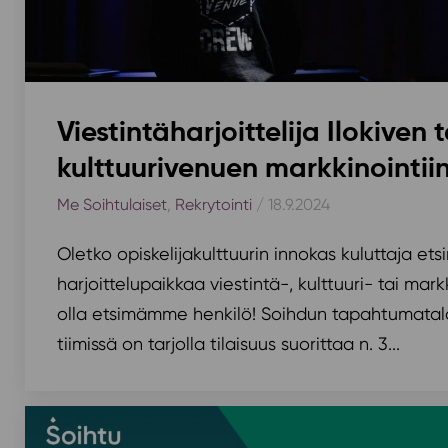
Viestintäharjoittelija Ilokive
kulttuurivenuen markkinointii
Me Soihtulaiset
,
Rekrytointi
/ 18.9.2024
Oletko opiskelijakulttuurin innokas kuluttaja et
harjoittelupaikkaa viestintä-, kulttuuri- tai mar
olla etsimämme henkilö! Soihdun tapahtumatalo
tiimissä on tarjolla tilaisuus suorittaa n. 3...