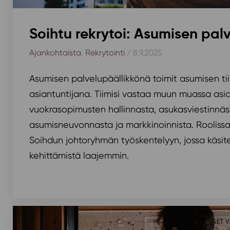
Soihtu rekrytoi: Asumisen pal
Ajankohtaista
,
Rekrytointi
/ 8.9.2025
Asumisen palvelupäällikkönä toimit asumisen tii
asiantuntijana. Tiimisi vastaa muun muassa asi
vuokrasopimusten hallinnasta, asukasviestinnäs
asumisneuvonnasta ja markkinoinnista. Roolissas
Soihdun johtoryhmän työskentelyyn, jossa käsite
kehittämistä laajemmin.