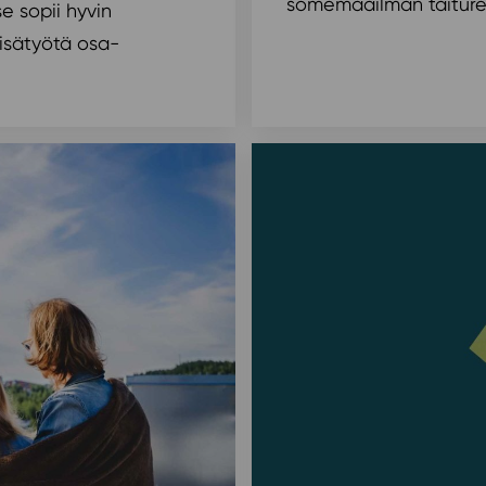
somemaailman taitureit
se sopii hyvin
 lisätyötä osa-