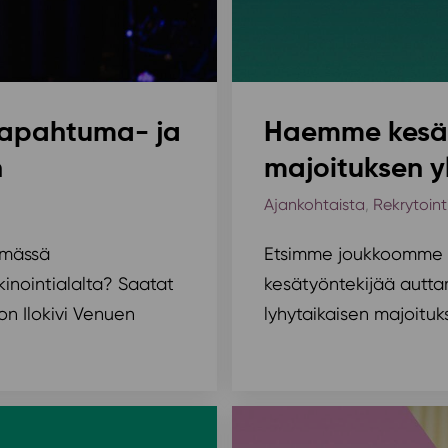
n tapahtuma- ja
Haemme kesät
n
majoituksen y
Ajankohtaista
,
Rekrytoint
simässä
Etsimme joukkoomme k
kkinointialalta? Saatat
kesätyöntekijää autt
n Ilokivi Venuen
lyhytaikaisen majoitu