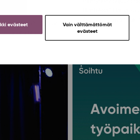
tärkeyden? Sujuuko asi
tilanteissa? Haluatko 
simässä
Asumisen tiimiä? Tule S
rkkinointialalta? Saatat
ikki evästeet
Vain välttämättömät
evästeet
n tarjolla tilaisuus