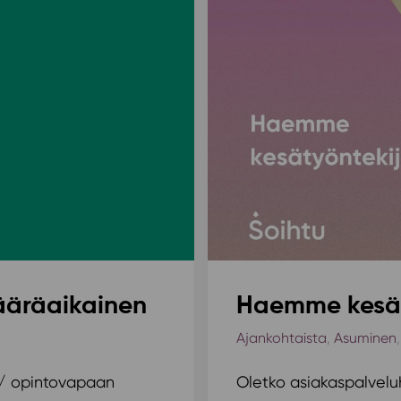
määräaikainen
Haemme kesät
Ajankohtaista
,
Asuminen
 / opintovapaan
Oletko asiakaspalvel