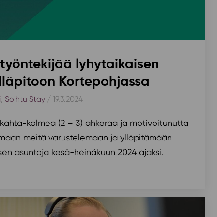
yöntekijää lyhytaikaisen
lläpitoon Kortepohjassa
i
,
Soihtu Stay
/ 19.3.2024
ahta-kolmea (2 – 3) ahkeraa ja motivoitunutta
amaan meitä varustelemaan ja ylläpitämään
ksen asuntoja kesä-heinäkuun 2024 ajaksi.