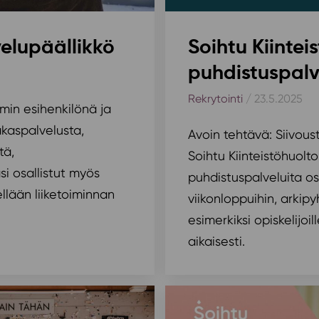
velupäällikkö
Soihtu Kiinteis
puhdistuspalv
Rekrytointi
/ 23.5.2025
min esihenkilönä ja
akaspalvelusta,
Avoin tehtävä: Siivous
tä,
Soihtu Kiinteistöhuolt
i osallistut myös
puhdistuspalveluita os
llään liiketoiminnan
viikonloppuihin, arkipy
esimerkiksi opiskelijoil
aikaisesti.