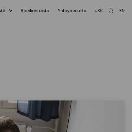
stä
Ajankohtaista
Yhteydenotto
UKK
EN
Avaa
haku