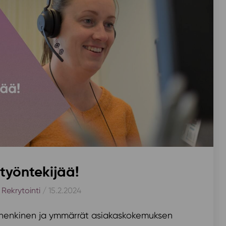
yöntekijää!
,
Rekrytointi
/ 15.2.2024
uhenkinen ja ymmärrät asiakaskokemuksen