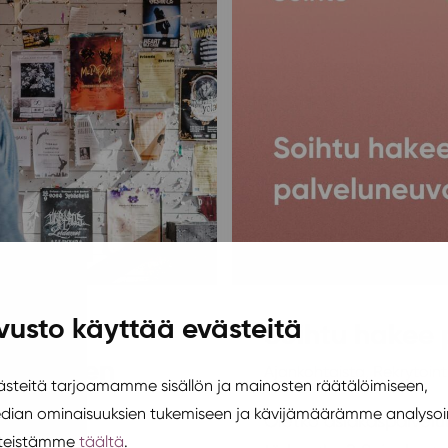
vusto käyttää evästeitä
 Ilokivi
Soihtu hakee 
urivenuen
Ajankohtaista
,
Rekrytoint
teitä tarjoamamme sisällön ja mainosten räätälöimiseen,
edian ominaisuuksien tukemiseen ja kävijämäärämme analysoi
Oletko asiakaspalvel
steistämme
täältä
.
 28.4.2025