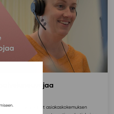
palveluneuvojaa
i
/ 7.10.2024
miseen.
uhenkinen ja ymmärrät asiakaskokemuksen