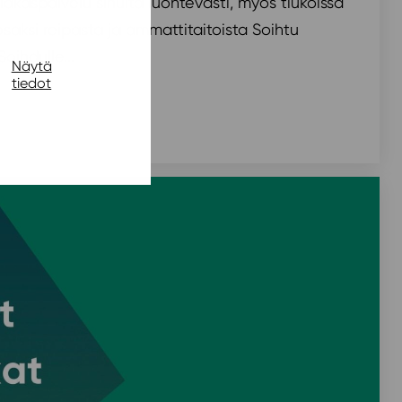
akaspalvelu sinulta luontevasti, myös tiukoissa
osaksi reipasta ja ammattitaitoista Soihtu
oihdulle...
Näytä
tiedot