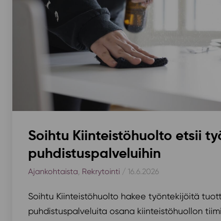
Soihtu Kiinteistöhuolto etsii ty
puhdistuspalveluihin
Ajankohtaista
,
Rekrytointi
/ 16.6.2026
Soihtu Kiinteistöhuolto hakee työntekijöitä tu
puhdistuspalveluita osana kiinteistöhuollon tiim