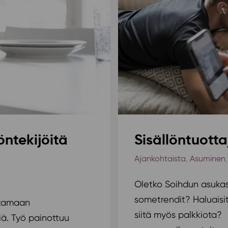
öntekijöitä
Sisällöntuotta
Ajankohtaista
,
Asuminen
Oletko Soihdun asukas 
sometrendit? Haluaisi
ottamaan
siitä myös palkkiota?
iä. Työ painottuu