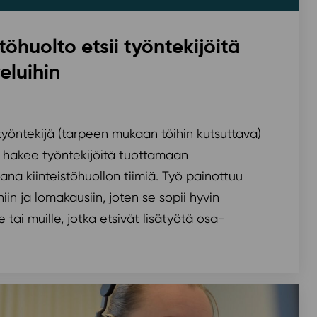
töhuolto etsii työntekijöitä
eluihin
työntekijä (tarpeen mukaan töihin kutsuttava)
o hakee työntekijöitä tuottamaan
ana kiinteistöhuollon tiimiä. Työ painottuu
hiin ja lomakausiin, joten se sopii hyvin
le tai muille, jotka etsivät lisätyötä osa-