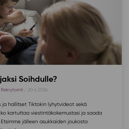
jaksi Soihdulle?
,
Rekrytointi
/ 20.4.2026
ja hallitset Tiktokin lyhytvideot sekä
tko kartuttaa viestintäkokemustasi ja saada
 Etsimme jälleen asukkaiden joukosta