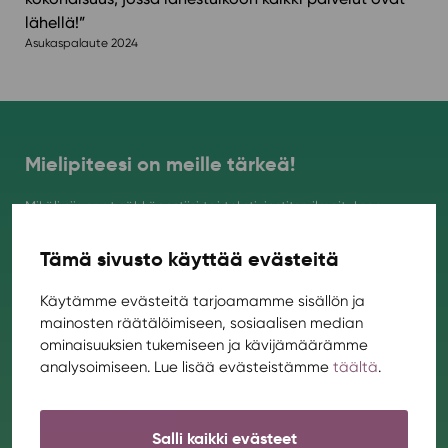
lähellä!”
Asukaspalaute 2024
Mielipiteesi on meille tärkeä!
Mikäli siis saat sähköpostiisi tai tekstiviestitse ilmoituksen
kyselystä, otathan pari minuuttia aikaa kysymyksiin
vastataksesi. Yhdessä luomme entistä viihtyisämpiä
Tämä sivusto käyttää evästeitä
asuinympäristöjä!
Käytämme evästeitä tarjoamamme sisällön ja
Nettisivuillamme voit antaa meille palautetta koska vain –
mainosten räätälöimiseen, sosiaalisen median
sinun ei tarvitse siis odottaa kyselyä sähköpostiisi, jos haluat
ominaisuuksien tukemiseen ja kävijämäärämme
antaa palautetta toiminnastamme.
analysoimiseen. Lue lisää evästeistämme
täältä
.
Anna palautetta
Salli kaikki evästeet