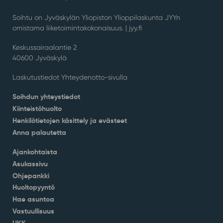
Soihtu on Jyväskylän Yliopiston Ylioppilaskunta JYYn
omistama liiketoimintakokonaisuus. |
jyy.fi
Keskussairaalantie 2
40600 Jyväskylä
Laskutustiedot Yhteydenotto-sivulla
Soihdun yhteystiedot
Kiinteistöhuolto
Henkilötietojen käsittely ja evästeet
Anna palautetta
Ajankohtaista
Asukassivu
Ohjepankki
Huoltopyyntö
Hae asuntoa
Vastuullisuus
UKK