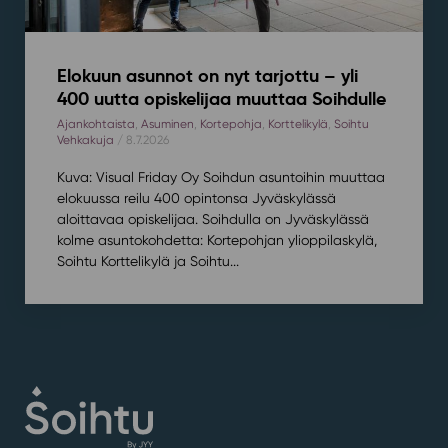
Elokuun asunnot on nyt tarjottu – yli
400 uutta opiskelijaa muuttaa Soihdulle
Ajankohtaista
,
Asuminen
,
Kortepohja
,
Korttelikylä
,
Soihtu
Vehkakuja
/ 8.7.2026
Kuva: Visual Friday Oy Soihdun asuntoihin muuttaa
elokuussa reilu 400 opintonsa Jyväskylässä
aloittavaa opiskelijaa. Soihdulla on Jyväskylässä
kolme asuntokohdetta: Kortepohjan ylioppilaskylä,
Soihtu Korttelikylä ja Soihtu...