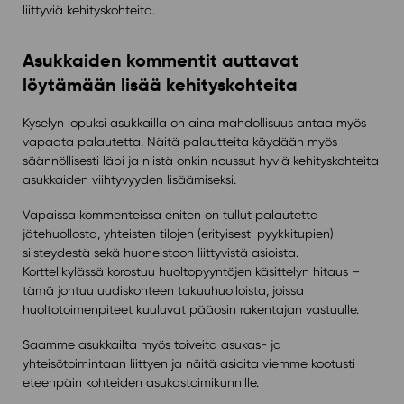
liittyviä kehityskohteita.
Asukkaiden kommentit auttavat
löytämään lisää kehityskohteita
Kyselyn lopuksi asukkailla on aina mahdollisuus antaa myös
vapaata palautetta. Näitä palautteita käydään myös
säännöllisesti läpi ja niistä onkin noussut hyviä kehityskohteita
asukkaiden viihtyvyyden lisäämiseksi.
Vapaissa kommenteissa eniten on tullut palautetta
jätehuollosta, yhteisten tilojen (erityisesti pyykkitupien)
siisteydestä sekä huoneistoon liittyvistä asioista.
Korttelikylässä korostuu huoltopyyntöjen käsittelyn hitaus –
tämä johtuu uudiskohteen takuuhuolloista, joissa
huoltotoimenpiteet kuuluvat pääosin rakentajan vastuulle.
Saamme asukkailta myös toiveita asukas- ja
yhteisötoimintaan liittyen ja näitä asioita viemme kootusti
eteenpäin kohteiden asukastoimikunnille.