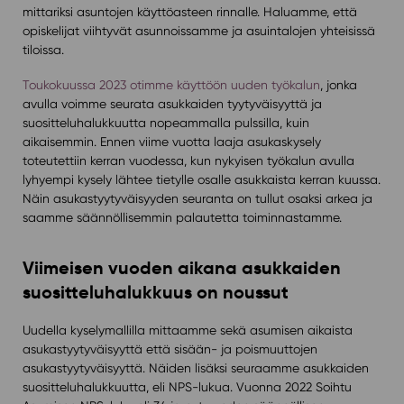
mittariksi asuntojen käyttöasteen rinnalle. Haluamme, että
opiskelijat viihtyvät asunnoissamme ja asuintalojen yhteisissä
tiloissa.
Toukokuussa 2023 otimme käyttöön uuden työkalun
, jonka
avulla voimme seurata asukkaiden tyytyväisyyttä ja
suositteluhalukkuutta nopeammalla pulssilla, kuin
aikaisemmin. Ennen viime vuotta laaja asukaskysely
toteutettiin kerran vuodessa, kun nykyisen työkalun avulla
lyhyempi kysely lähtee tietylle osalle asukkaista kerran kuussa.
Näin asukastyytyväisyyden seuranta on tullut osaksi arkea ja
saamme säännöllisemmin palautetta toiminnastamme.
Viimeisen vuoden aikana asukkaiden
suositteluhalukkuus on noussut
Uudella kyselymallilla mittaamme sekä asumisen aikaista
asukastyytyväisyyttä että sisään- ja poismuuttojen
asukastyytyväisyyttä. Näiden lisäksi seuraamme asukkaiden
suositteluhalukkuutta, eli NPS-lukua. Vuonna 2022 Soihtu