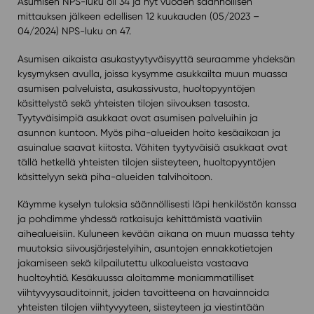
Asumisen NPS-luku oli 34 ja nyt vuoden säännöllisen
mittauksen jälkeen edellisen 12 kuukauden (05/2023 –
04/2024) NPS-luku on 47.
Asumisen aikaista asukastyytyväisyyttä seuraamme yhdeksän
kysymyksen avulla, joissa kysymme asukkailta muun muassa
asumisen palveluista, asukassivusta, huoltopyyntöjen
käsittelystä sekä yhteisten tilojen siivouksen tasosta.
Tyytyväisimpiä asukkaat ovat asumisen palveluihin ja
asunnon kuntoon. Myös piha-alueiden hoito kesäaikaan ja
asuinalue saavat kiitosta. Vähiten tyytyväisiä asukkaat ovat
tällä hetkellä yhteisten tilojen siisteyteen, huoltopyyntöjen
käsittelyyn sekä piha-alueiden talvihoitoon.
Käymme kyselyn tuloksia säännöllisesti läpi henkilöstön kanssa
ja pohdimme yhdessä ratkaisuja kehittämistä vaativiin
aihealueisiin. Kuluneen kevään aikana on muun muassa tehty
muutoksia siivousjärjestelyihin, asuntojen ennakkotietojen
jakamiseen sekä kilpailutettu ulkoalueista vastaava
huoltoyhtiö. Kesäkuussa aloitamme moniammatilliset
viihtyvyysauditoinnit, joiden tavoitteena on havainnoida
yhteisten tilojen viihtyvyyteen, siisteyteen ja viestintään