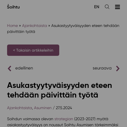
Siirry
EN
sisältöön
Avaa
haku
Home
»
Ajankohtaista
»
Asukastyytyväisyyden eteen tehdään
päivittäin työtä
< Takaisin artikkeleihin
edellinen
seuraava
Asukastyytyväisyyden eteen
tehdään päivittäin työtä
Ajankohtaista
,
Asuminen
/ 27.5.2024
Soihdun voimassa olevan
strategian
(2023-2027) myötä
asiakastyytyväisyys on noussut Soihtu Asumisen tärkeimmäksi