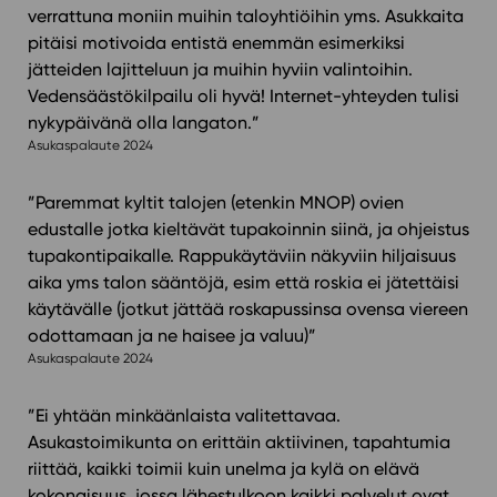
verrattuna moniin muihin taloyhtiöihin yms. Asukkaita
pitäisi motivoida entistä enemmän esimerkiksi
jätteiden lajitteluun ja muihin hyviin valintoihin.
Vedensäästökilpailu oli hyvä! Internet-yhteyden tulisi
nykypäivänä olla langaton.”
Asukaspalaute 2024
”Paremmat kyltit talojen (etenkin MNOP) ovien
edustalle jotka kieltävät tupakoinnin siinä, ja ohjeistus
tupakontipaikalle. Rappukäytäviin näkyviin hiljaisuus
aika yms talon sääntöjä, esim että roskia ei jätettäisi
käytävälle (jotkut jättää roskapussinsa ovensa viereen
odottamaan ja ne haisee ja valuu)”
Asukaspalaute 2024
”Ei yhtään minkäänlaista valitettavaa.
Asukastoimikunta on erittäin aktiivinen, tapahtumia
riittää, kaikki toimii kuin unelma ja kylä on elävä
kokonaisuus, jossa lähestulkoon kaikki palvelut ovat