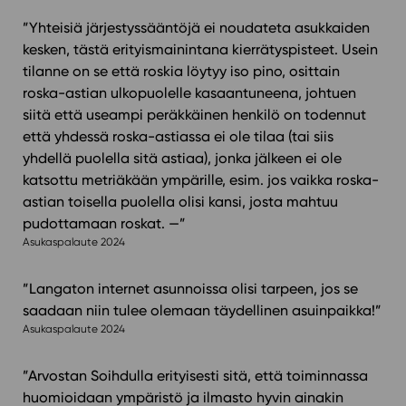
”Yhteisiä järjestyssääntöjä ei noudateta asukkaiden
kesken, tästä erityismainintana kierrätyspisteet. Usein
tilanne on se että roskia löytyy iso pino, osittain
roska-astian ulkopuolelle kasaantuneena, johtuen
siitä että useampi peräkkäinen henkilö on todennut
että yhdessä roska-astiassa ei ole tilaa (tai siis
yhdellä puolella sitä astiaa), jonka jälkeen ei ole
katsottu metriäkään ympärille, esim. jos vaikka roska-
astian toisella puolella olisi kansi, josta mahtuu
pudottamaan roskat. —”
Asukaspalaute 2024
”Langaton internet asunnoissa olisi tarpeen, jos se
saadaan niin tulee olemaan täydellinen asuinpaikka!”
Asukaspalaute 2024
”Arvostan Soihdulla erityisesti sitä, että toiminnassa
huomioidaan ympäristö ja ilmasto hyvin ainakin