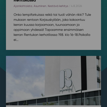
Ajankohtaista
,
Asuminen
,
Kestävä kehitys
/ 4.8.2026
Onko lempifarkuissa reikä tai tuoli vähän rikki? Tule
mukaan rentoon Korjauskylään, joka kokoontuu
kerran kuussa korjaamaan, tuunaamaan ja
oppimaan yhdessä! Tapaamme ensimmäisen
kerran Rentukan kerhotilassa 19.8. klo 16-18.⁠⁠Paikalla
ei...