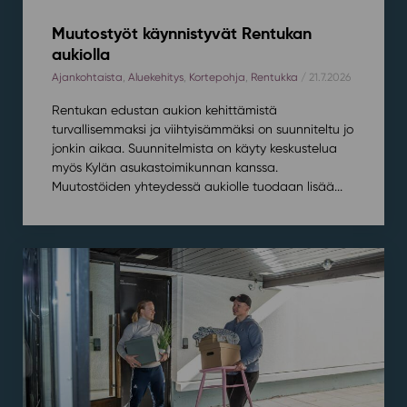
Muutostyöt käynnistyvät Rentukan
aukiolla
Ajankohtaista
,
Aluekehitys
,
Kortepohja
,
Rentukka
/ 21.7.2026
Rentukan edustan aukion kehittämistä
turvallisemmaksi ja viihtyisämmäksi on suunniteltu jo
jonkin aikaa. Suunnitelmista on käyty keskustelua
myös Kylän asukastoimikunnan kanssa.
Muutostöiden yhteydessä aukiolle tuodaan lisää...