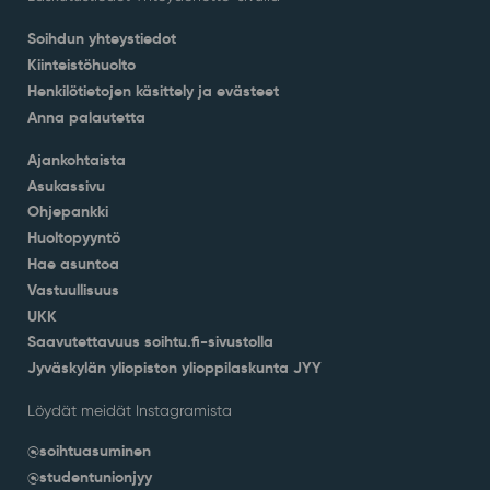
Soihdun yhteystiedot
Kiinteistöhuolto
Henkilötietojen käsittely ja evästeet
Anna palautetta
Ajankohtaista
Asukassivu
Ohjepankki
Huoltopyyntö
Hae asuntoa
Vastuullisuus
UKK
Saavutettavuus soihtu.fi-sivustolla
Jyväskylän yliopiston ylioppilaskunta JYY
Löydät meidät Instagramista
@soihtuasuminen
@studentunionjyy