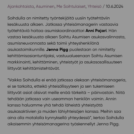
Ajankohtaista
,
Asuminen
,
Me Soihtulaiset
,
Yhteisö
/ 10.6.2024
Soihdulla on nimitetty työntekijöitä uusiin työtehtäviin
kesäkuusta alkaen. Jatkossa yhteisömanagerin vastaavia
Anni Pajari
työtehtäviä hoitaa asumiskoordinaattori
. Hän
vastaa kesäkuusta alkaen Soihtu Asumisen asukasvalinnasta,
asumisneuvonnasta sekä toimii yhteyshenkilönä
Jenna Pigg
asukastoimikunnille.
puolestaan on nimitetty
kehittämisasiantuntijaksi, vastuualueenaan Soihtu Asumisen
markkinointi, kehittäminen, yhteistyöt ja asukasosallisuuteen
liittyvät kehittämistehtävät.
”Vaikka Soihdulla ei enää jatkossa olekaan yhteisömanageria,
ei se tarkoita, etteikö yhteisöllisyyteen ja sen tukemiseen
liittyvät asiat olisivat meille enää tärkeitä – päinvastoin. Niitä
tehdään jatkossa vain useamman henkilön voimin. Annin
kanssa haluamme yhä tehdä läheistä yhteistyötä
asukasaktiivien ja muiden lähiyhteisöjen kanssa. Meihin saa
aina olla matalalla kynnyksellä yhteydessä”, kertoo Soihdulla
aikaisemmin yhteisömanagerina työskennellyt Jenna Pigg.