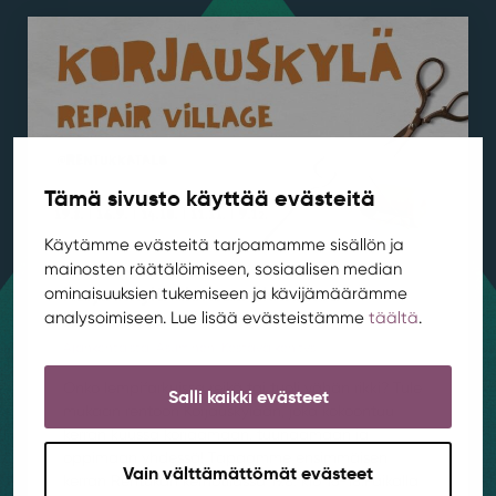
Tämä sivusto käyttää evästeitä
Käytämme evästeitä tarjoamamme sisällön ja
mainosten räätälöimiseen, sosiaalisen median
Korjauskylä aloittaa elokuussa
ominaisuuksien tukemiseen ja kävijämäärämme
Rentukassa
analysoimiseen. Lue lisää evästeistämme
täältä
.
Ajankohtaista
,
Asuminen
,
Kestävä kehitys
/ 4.8.2026
Onko lempifarkuissa reikä tai tuoli vähän rikki? Tule
Salli kaikki evästeet
mukaan rentoon Korjauskylään, joka kokoontuu
kerran kuussa korjaamaan, tuunaamaan ja
oppimaan yhdessä! Tapaamme ensimmäisen
Vain välttämättömät evästeet
kerran Rentukan kerhotilassa 19.8. klo 16-18.⁠⁠Paikalla