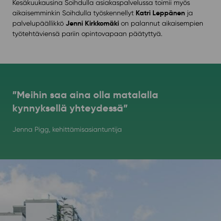
Kesäkuukausina Soihdulla asiakaspalvelussa toimii myös
Katri Leppänen
aikaisemminkin Soihdulla työskennellyt
ja
Jenni Kirkkomäki
palvelupäällikkö
on palannut aikaisempien
työtehtäviensä pariin opintovapaan päätyttyä.
”Meihin saa aina olla matalalla
kynnyksellä yhteydessä”
Jenna Pigg, kehittämisasiantuntija