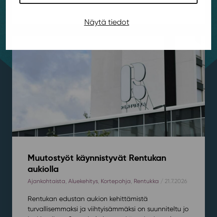
ei...
Näytä tiedot
Muutostyöt käynnistyvät Rentukan
aukiolla
Ajankohtaista
,
Aluekehitys
,
Kortepohja
,
Rentukka
/ 21.7.2026
Rentukan edustan aukion kehittämistä
turvallisemmaksi ja viihtyisämmäksi on suunniteltu jo