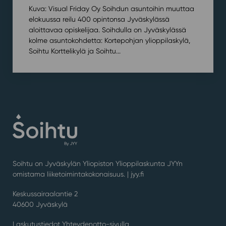
Kuva: Visual Friday Oy Soihdun asuntoihin muuttaa
elokuussa reilu 400 opintonsa Jyväskylässä
aloittavaa opiskelijaa. Soihdulla on Jyväskylässä
kolme asuntokohdetta: Kortepohjan ylioppilaskylä,
Soihtu Korttelikylä ja Soihtu...
Soihtu on Jyväskylän Yliopiston Ylioppilaskunta JYYn
omistama liiketoimintakokonaisuus. |
jyy.fi
Keskussairaalantie 2
40600 Jyväskylä
Laskutustiedot Yhteydenotto-sivulla