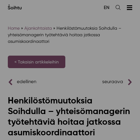
Siirry
EN
sisältöön
Avaa
haku
Home
»
Ajankohtaista
»
Henkilöstömuutoksia Soihdulla –
yhteisömanagerin työtehtäviä hoitaa jatkossa
asumiskoordinaattori
< Takaisin artikkeleihin
edellinen
seuraava
Henkilöstömuutoksia
Soihdulla – yhteisömanagerin
työtehtäviä hoitaa jatkossa
asumiskoordinaattori