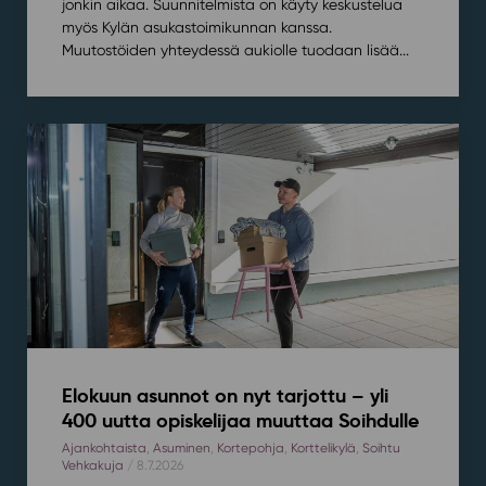
jonkin aikaa. Suunnitelmista on käyty keskustelua
myös Kylän asukastoimikunnan kanssa.
Muutostöiden yhteydessä aukiolle tuodaan lisää...
Elokuun asunnot on nyt tarjottu – yli
400 uutta opiskelijaa muuttaa Soihdulle
Ajankohtaista
,
Asuminen
,
Kortepohja
,
Korttelikylä
,
Soihtu
Vehkakuja
/ 8.7.2026