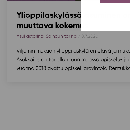
Ylioppilaskylässä asuminen 
muuttava kokemus
Asukastarina
,
Soihdun tarina
/ 8.7.2020
Viljamin mukaan ylioppilaskylä on elävä ja muk
Asukkaille on tarjolla muun muassa opiskelu- ja 
vuonna 2018 avattu opiskelijaravintola Rentukka
artikkelien