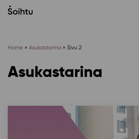
Siirry
sisältöön
Home
»
Asukastarina
»
Sivu 2
Asukastarina