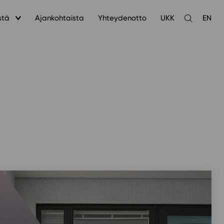
stä
Ajankohtaista
Yhteydenotto
UKK
EN
Avaa
haku