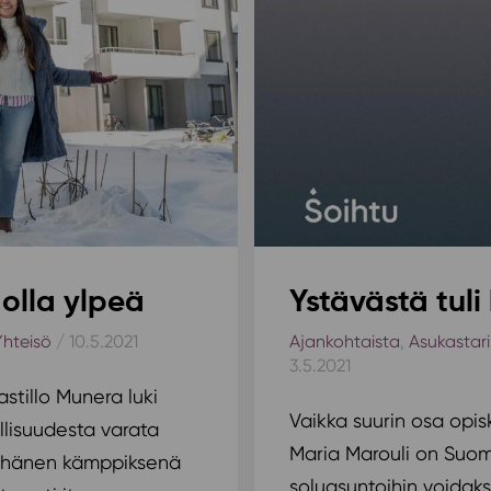
 olla ylpeä
Ystävästä tul
Yhteisö
/ 10.5.2021
Ajankohtaista
,
Asukastar
3.5.2021
stillo Munera luki
Vaikka suurin osa opis
llisuudesta varata
Maria Marouli on Su
ttä hänen kämppiksenä
soluasuntoihin voidaks