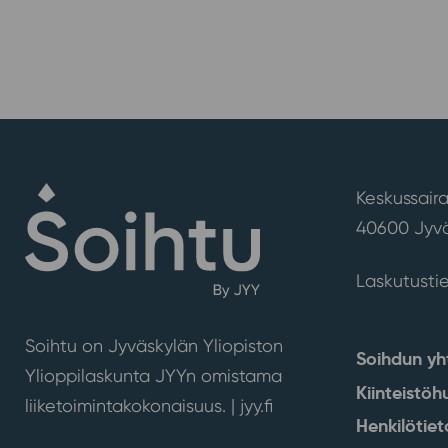
sivutus
Keskussaira
40600 Jyvä
Laskutusti
Soihtu on Jyväskylän Yliopiston
Soihdun yh
Ylioppilaskunta JYYn omistama
Kiinteistöh
liiketoimintakokonaisuus. |
jyy.fi
Henkilötiet