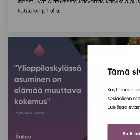
innostuivat ajatuksesta kasvattaa kasviksia alus
kotitalon pihalla.
Tämä si
Käytämme eväs
sosiaalisen m
Lue lisää evä
Salli ka