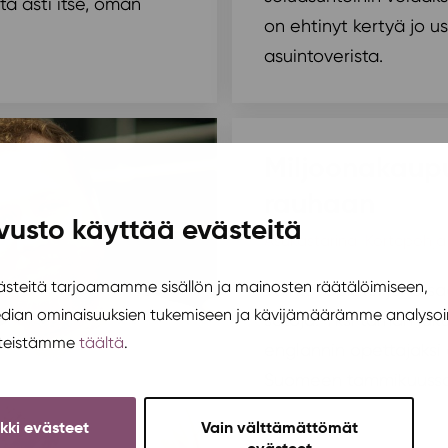
ta asti itse, oman
on ehtinyt kertyä jo 
asuintoverista.
Miljoonakaupu
rauhaan
vusto käyttää evästeitä
Asukastarina
,
Kortepohja
teitä tarjoamamme sisällön ja mainosten räätälöimiseen,
Vaihto-opiskelijoita s
edian ominaisuuksien tukemiseen ja kävijämäärämme analysoi
satoja. Yksi tämän luk
steistämme
täältä
.
englannin opettajaksi
Suomeen tammikuussa
ikki evästeet
Vain välttämättömät