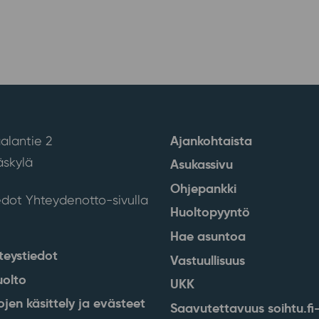
Ajankohtaista
alantie 2
skylä
Asukassivu
Ohjepankki
edot Yhteydenotto-sivulla
Huoltopyyntö
Hae asuntoa
teystiedot
Vastuullisuus
uolto
UKK
ojen käsittely ja evästeet
Saavutettavuus soihtu.fi-