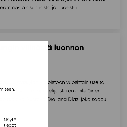
useammasta asunnosta ja uudesta
ngin vilinästä luonnon
/ 2.6.2020
aapuu Jyväskylän yliopistoon vuosittain useita
miseen.
uvuoden vaihto-opiskelijoista on chileläinen
 opiskeleva Gustavo Orellana Díaz, joka saapui
.
Näytä
tiedot