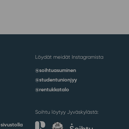
Löydät meidät Instagramista
@soihtuasuminen
@studentunionjyy
@rentukkatalo
Soihtu löytyy Jyväskylästä:
sivustolla