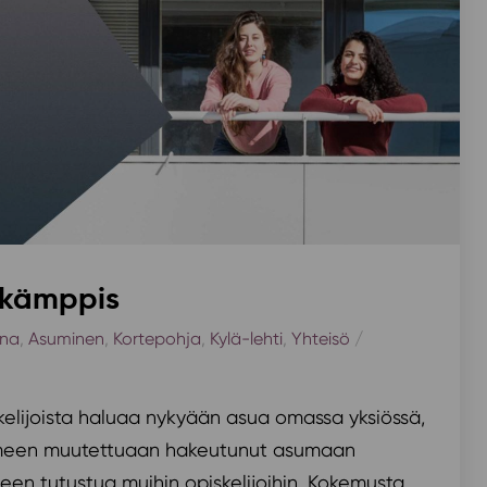
i kämppis
ina
,
Asuminen
,
Kortepohja
,
Kylä-lehti
,
Yhteisö
/
kelijoista haluaa nykyään asua omassa yksiössä,
omeen muutettuaan hakeutunut asumaan
een tutustua muihin opiskelijoihin. Kokemusta