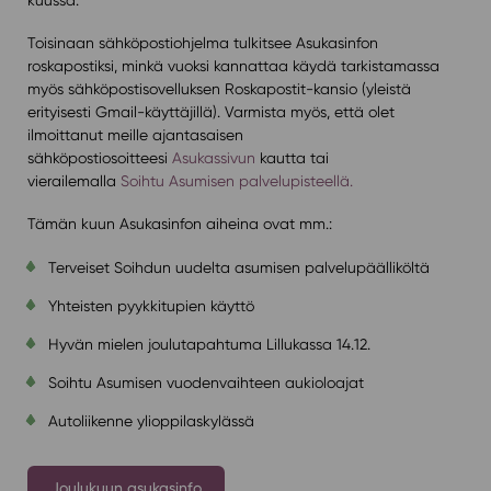
Toisinaan sähköpostiohjelma tulkitsee Asukasinfon
roskapostiksi, minkä vuoksi kannattaa käydä tarkistamassa
myös sähköpostisovelluksen Roskapostit-kansio (yleistä
erityisesti Gmail-käyttäjillä). Varmista myös, että olet
ilmoittanut meille ajantasaisen
sähköpostiosoitteesi
Asukassivun
kautta tai
vierailemalla
Soihtu Asumisen palvelupisteellä.
Tämän kuun Asukasinfon aiheina ovat mm.:
Terveiset Soihdun uudelta asumisen palvelupäälliköltä
Yhteisten pyykkitupien käyttö
Hyvän mielen joulutapahtuma Lillukassa 14.12.
Soihtu Asumisen vuodenvaihteen aukioloajat
Autoliikenne ylioppilaskylässä
Joulukuun asukasinfo