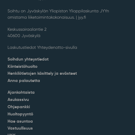
Soihtu on Jyväskylän Yliopiston Ylioppilaskunta JYYn
omistama liiketoimintakokonaisuus. |
jyy.fi
Keskussairaalantie 2
40600 Jyväskylä
Laskutustiedot Yhteydenotto-sivulla
Soihdun yhteystiedot
Kiinteistöhuolto
Henkilötietojen käsittely ja evästeet
Anna palautetta
Ajankohtaista
Asukassivu
Ohjepankki
Huoltopyyntö
Hae asuntoa
Vastuullisuus