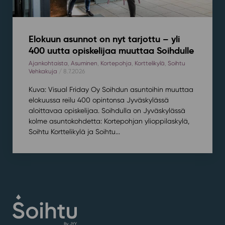
Elokuun asunnot on nyt tarjottu – yli
400 uutta opiskelijaa muuttaa Soihdulle
Ajankohtaista
,
Asuminen
,
Kortepohja
,
Korttelikylä
,
Soihtu
Vehkakuja
/ 8.7.2026
Kuva: Visual Friday Oy Soihdun asuntoihin muuttaa
elokuussa reilu 400 opintonsa Jyväskylässä
aloittavaa opiskelijaa. Soihdulla on Jyväskylässä
kolme asuntokohdetta: Kortepohjan ylioppilaskylä,
Soihtu Korttelikylä ja Soihtu...