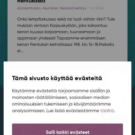
Rentukassa
Ajankohtaista
,
Asuminen
,
Kestävä kehitys
/ 4.8.2026
Onko lempifarkuissa reikä tai tuoli vähän rikki? Tule
mukaan rentoon Korjauskylään, joka kokoontuu
kerran kuussa korjaamaan, tuunaamaan ja
oppimaan yhdessä! Tapaamme ensimmäisen
kerran Rentukan kerhotilassa 19.8. klo 16-18.⁠⁠Paikalla
ei...
Tämä sivusto käyttää evästeitä
Käytämme evästeitä tarjoamamme sisällön ja
mainosten räätälöimiseen, sosiaalisen median
ominaisuuksien tukemiseen ja kävijämäärämme
analysoimiseen. Lue lisää evästeistämme
täältä
.
Salli kaikki evästeet