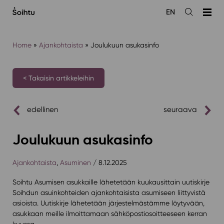
Siirry
EN
sisältöön
Avaa
haku
Home
»
Ajankohtaista
»
Joulukuun asukasinfo
< Takaisin artikkeleihin
edellinen
seuraava
Joulukuun asukasinfo
Ajankohtaista
,
Asuminen
/ 8.12.2025
Soihtu Asumisen asukkaille lähetetään kuukausittain uutiskirje
Soihdun asuinkohteiden ajankohtaisista asumiseen liittyvistä
asioista. Uutiskirje lähetetään järjestelmästämme löytyvään,
asukkaan meille ilmoittamaan sähköpostiosoitteeseen kerran
kuussa.