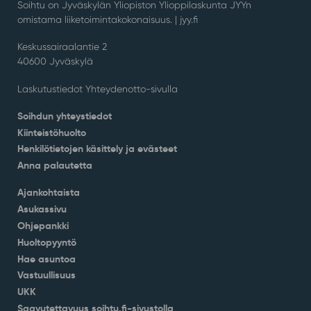
Soihtu on Jyväskylän Yliopiston Ylioppilaskunta JYYn
omistama liiketoimintakokonaisuus. |
jyy.fi
Keskussairaalantie 2
40600 Jyväskylä
Laskutustiedot Yhteydenotto-sivulla
Soihdun yhteystiedot
Kiinteistöhuolto
Henkilötietojen käsittely ja evästeet
Anna palautetta
Ajankohtaista
Asukassivu
Ohjepankki
Huoltopyyntö
Hae asuntoa
Vastuullisuus
UKK
Saavutettavuus soihtu.fi-sivustolla