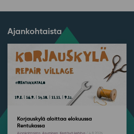
Ajankohtaista
Korjauskylä aloittaa elokuussa
Rentukassa
Ajankohtaista
,
Asuminen
,
Kestävä kehitys
/ 4.8.2026