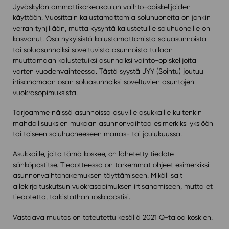
Jyväskylän ammattikorkeakoulun vaihto-opiskelijoiden
käyttöön. Vuosittain kalustamattomia soluhuoneita on jonkin
verran tyhjillään, mutta kysyntä kalustetuille soluhuoneille on
kasvanut. Osa nykyisistä kalustamattomista soluasunnoista
tai soluasunnoiksi soveltuvista asunnoista tullaan
muuttamaan kalustetuiksi asunnoiksi vaihto-opiskelijoita
varten vuodenvaihteessa. Tästä syystä JYY (Soihtu) joutuu
irtisanomaan osan soluasunnoiksi soveltuvien asuntojen
vuokrasopimuksista.
Tarjoamme näissä asunnoissa asuville asukkaille kuitenkin
mahdollisuuksien mukaan asunnonvaihtoa esimerkiksi yksiöön
tai toiseen soluhuoneeseen marras- tai joulukuussa.
Asukkaille, joita tämä koskee, on lähetetty tiedote
sähköpostitse. Tiedotteessa on tarkemmat ohjeet esimerkiksi
asunnonvaihtohakemuksen täyttämiseen. Mikäli sait
allekirjoituskutsun vuokrasopimuksen irtisanomiseen, mutta et
tiedotetta, tarkistathan roskapostisi.
Vastaava muutos on toteutettu kesällä 2021 Q-taloa koskien.