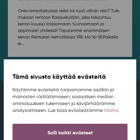
Onko lempifarkuissa reikä tai tuoli vähän rikki? Tule
mukaan rentoon Korjauskylään, joka kokoontuu
kerran kuussa korjaamaan, tuunaamaan ja
oppimaan yhdessä! Tapaamme ensimmäisen
kerran Rentukan kerhotilassa 19.8. klo 16-18.⁠⁠Paikalla
ei...
Tämä sivusto käyttää evästeitä
Käytämme evästeitä tarjoamamme sisällön ja
mainosten räätälöimiseen, sosiaalisen median
ominaisuuksien tukemiseen ja kävijämäärämme
analysoimiseen. Lue lisää evästeistämme
täältä
.
Salli kaikki evästeet