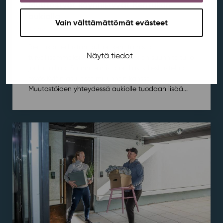
Muutostyöt käynnistyvät Rentukan
aukiolla
Vain välttämättömät evästeet
Ajankohtaista
,
Aluekehitys
,
Kortepohja
,
Rentukka
/ 21.7.2026
Rentukan edustan aukion kehittämistä
Näytä tiedot
turvallisemmaksi ja viihtyisämmäksi on suunniteltu jo
jonkin aikaa. Suunnitelmista on käyty keskustelua
myös Kylän asukastoimikunnan kanssa.
Muutostöiden yhteydessä aukiolle tuodaan lisää...