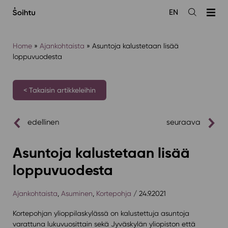
Siirry
EN
sisältöön
Avaa
haku
Home
»
Ajankohtaista
»
Asuntoja kalustetaan lisää
loppuvuodesta
< Takaisin artikkeleihin
edellinen
seuraava
Asuntoja kalustetaan lisää
loppuvuodesta
Ajankohtaista
,
Asuminen
,
Kortepohja
/ 24.9.2021
Kortepohjan ylioppilaskylässä on kalustettuja asuntoja
varattuna lukuvuosittain sekä Jyväskylän yliopiston että