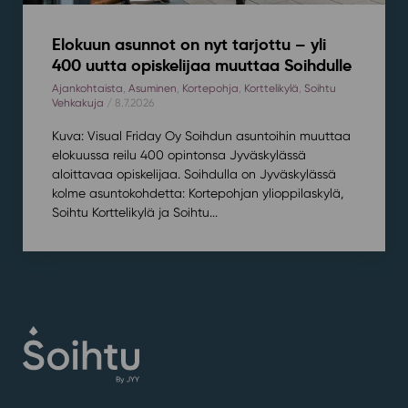
Elokuun asunnot on nyt tarjottu – yli
400 uutta opiskelijaa muuttaa Soihdulle
Ajankohtaista
,
Asuminen
,
Kortepohja
,
Korttelikylä
,
Soihtu
Vehkakuja
/ 8.7.2026
Kuva: Visual Friday Oy Soihdun asuntoihin muuttaa
elokuussa reilu 400 opintonsa Jyväskylässä
aloittavaa opiskelijaa. Soihdulla on Jyväskylässä
kolme asuntokohdetta: Kortepohjan ylioppilaskylä,
Soihtu Korttelikylä ja Soihtu...