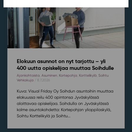
Elokuun asunnot on nyt tarjottu – yli
400 uutta opiskelijaa muuttaa Soihdulle
Ajankohtaista
,
Asuminen
,
Kortepohja
,
Korttelikylä
,
Soihtu
Vehkakuja
/ 8.7.2026
Kuva: Visual Friday Oy Soihdun asuntoihin muuttaa
elokuussa reilu 400 opintonsa Jyväskylässä
aloittavaa opiskelijaa. Soihdulla on Jyväskylässä
kolme asuntokohdetta: Kortepohjan ylioppilaskylä,
Soihtu Korttelikylä ja Soihtu...