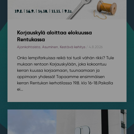
Korjauskylä aloittaa elokuussa
Rentukassa
Ajankohtaista
,
Asuminen
,
Kestävä kehitys
/ 4.8.2026
Onko lempifarkuissa reikä tai tuoli vähän rikki? Tule
mukaan rentoon Korjauskylään, joka kokoontuu
kerran kuussa korjaamaan, tuunaamaan ja
oppimaan yhdessä! Tapaamme ensimmäisen
kerran Rentukan kerhotilassa 19.8. klo 16-18.⁠⁠Paikalla
ei...