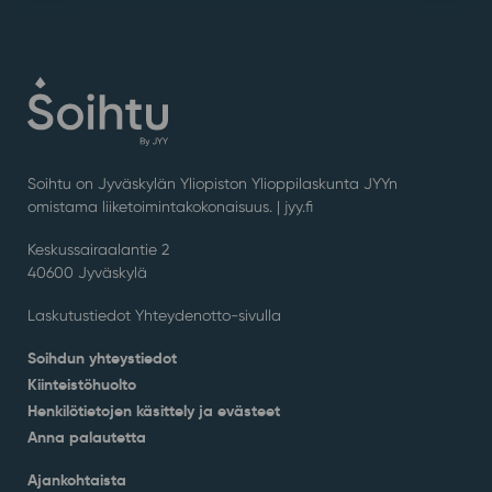
Soihtu on Jyväskylän Yliopiston Ylioppilaskunta JYYn
omistama liiketoimintakokonaisuus. |
jyy.fi
Keskussairaalantie 2
40600 Jyväskylä
Laskutustiedot Yhteydenotto-sivulla
Soihdun yhteystiedot
Kiinteistöhuolto
Henkilötietojen käsittely ja evästeet
Anna palautetta
Ajankohtaista