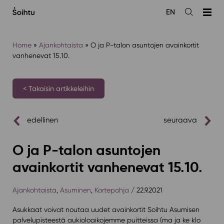
Siirry
EN
sisältöön
Avaa
haku
Home
»
Ajankohtaista
»
O ja P-talon asuntojen avainkortit
vanhenevat 15.10.
< Takaisin artikkeleihin
edellinen
seuraava
O ja P-talon asuntojen
avainkortit vanhenevat 15.10.
Ajankohtaista
,
Asuminen
,
Kortepohja
/ 22.9.2021
Asukkaat voivat noutaa uudet avainkortit Soihtu Asumisen
palvelupisteestä aukioloaikojemme puitteissa (ma ja ke klo