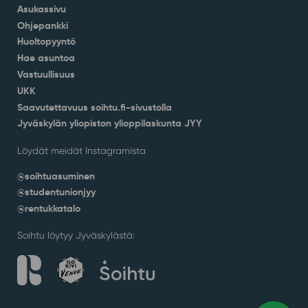
Asukassivu
Ohjepankki
Huoltopyyntö
Hae asuntoa
Vastuullisuus
UKK
Saavutettavuus soihtu.fi-sivustolla
Jyväskylän yliopiston ylioppilaskunta JYY
Löydät meidät Instagramista
@soihtuasuminen
@studentunionjyy
@rentukkatalo
Soihtu löytyy Jyväskylästä: