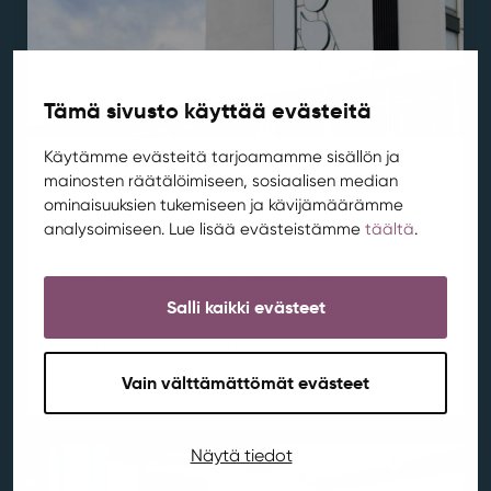
Tämä sivusto käyttää evästeitä
Käytämme evästeitä tarjoamamme sisällön ja
mainosten räätälöimiseen, sosiaalisen median
Muutostyöt käynnistyvät Rentukan
ominaisuuksien tukemiseen ja kävijämäärämme
aukiolla
analysoimiseen. Lue lisää evästeistämme
täältä
.
Ajankohtaista
,
Aluekehitys
,
Kortepohja
,
Rentukka
/ 21.7.2026
Rentukan edustan aukion kehittämistä
turvallisemmaksi ja viihtyisämmäksi on suunniteltu jo
Salli kaikki evästeet
jonkin aikaa. Suunnitelmista on käyty keskustelua
myös Kylän asukastoimikunnan kanssa.
Muutostöiden yhteydessä aukiolle tuodaan lisää...
Vain välttämättömät evästeet
Näytä tiedot