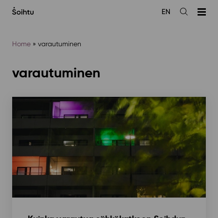
Siirry
EN
sisältöön
Avaa
haku
Home
»
varautuminen
varautuminen