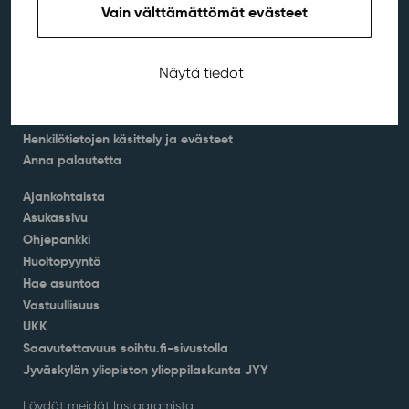
Keskussairaalantie 2
Vain välttämättömät evästeet
40600 Jyväskylä
Laskutustiedot Yhteydenotto-sivulla
Näytä tiedot
Soihdun yhteystiedot
Kiinteistöhuolto
Henkilötietojen käsittely ja evästeet
Anna palautetta
Ajankohtaista
Asukassivu
Ohjepankki
Huoltopyyntö
Hae asuntoa
Vastuullisuus
UKK
Saavutettavuus soihtu.fi-sivustolla
Jyväskylän yliopiston ylioppilaskunta JYY
Löydät meidät Instagramista