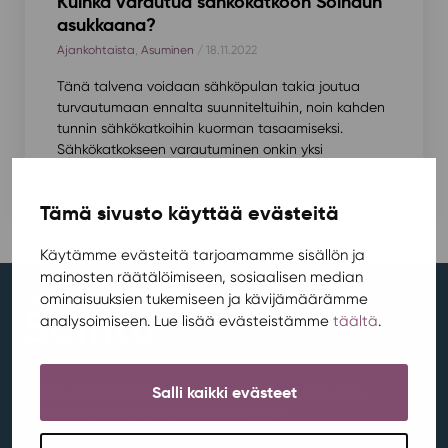
Kuinka varautua sähkökatkoon Soihdun
asukkaana?
Ajankohtaista
,
Asuminen
/ 18.11.2022
Tänä talvena voidaan sähköpulan takia joutua
turvautumaan ennalta suunniteltuihin, noin kahden
tunnin sähkökatkoihin kuorman tasaamiseksi.
Sähkökatkokseen varautuminen onkin yksi
kansalaistaidoista.
Tämä sivusto käyttää evästeitä
Käytämme evästeitä tarjoamamme sisällön ja
mainosten räätälöimiseen, sosiaalisen median
ominaisuuksien tukemiseen ja kävijämäärämme
analysoimiseen. Lue lisää evästeistämme
täältä
.
Salli kaikki evästeet
Soihtu on Jyväskylän Yliopiston Ylioppilaskunta JYYn
omistama liiketoimintakokonaisuus. |
jyy.fi