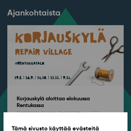
Ajankohtaista
Korjauskylä aloittaa elokuussa
Rentukassa
Ajankohtaista
,
Asuminen
,
Kestävä kehitys
/ 4.8.2026
Onko lempifarkuissa reikä tai tuoli vähän rikki? Tule
Tämä sivusto käyttää evästeitä
mukaan rentoon Korjauskylään, joka kokoontuu