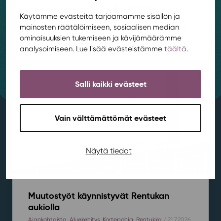
kerran kuussa korjaamaan, tuunaamaan ja
Käytämme evästeitä tarjoamamme sisällön ja
oppimaan yhdessä! Tapaamme ensimmäisen
mainosten räätälöimiseen, sosiaalisen median
kerran Rentukan kerhotilassa 19.8. klo 16-18.⁠⁠Paikalla
ominaisuuksien tukemiseen ja kävijämäärämme
ei...
analysoimiseen. Lue lisää evästeistämme
täältä
.
Salli kaikki evästeet
Vain välttämättömät evästeet
Näytä tiedot
Muutostyöt käynnistyvät Rentukan
aukiolla
Ajankohtaista
,
Aluekehitys
,
Kortepohja
,
Rentukka
/ 21.7.2026