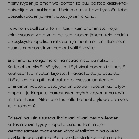
Yksityisyyden ja oman wc-pöntön kaipuu polttaa keskiverto-
opiskelijaa voimakkaana. Useimmat muuttavat yksiöön toisen
opiskeluvuoden jälkeen, jotkut jo sen aikana.
Tavoilleni uskollisena toimin toisin kuin enemmistö: neljän
kolmiosolussa vietetyn onnellisen vuoden jälkeen tein vihdoin
alkusyksystä lopullisen ratkaisun ja muutin erilleni. Itselliseen
asumismuotoon siirtyminen otti välillä koville.
Ensimmäinen ongelma oli hamstraamistaipumukseni.
Kortepohjan yksiön säilytystilat täyttyivät nopeasti viimeistä
kuutiosenttiä myöten kirjoista, liinavaatteista ja astioista.
Lisäksi jonnekin piti mahduttaa prinsessanluonteelleni
ominainen vaatevarasto, joka on useiden vuosien kierrätys-,
ompelu- ja kirpputoriharrastusten myötä kasvanut valtaviin
mittasuhteisiin. Miten alle tusinalla hameella ylipäätään voisi
tulla toimeen?
Toiseksi halusin sisustaa. Ihailtuani aikani design-lehtien
kiiltäviä kuvia tyydyin lopulta osaani. Tornitalojen
kerrostasanteet ovat ennen käytävätalkoita aina oikeita
dyykkarin aarreaittoja. Paria poikkeusta lukuun ottamatta