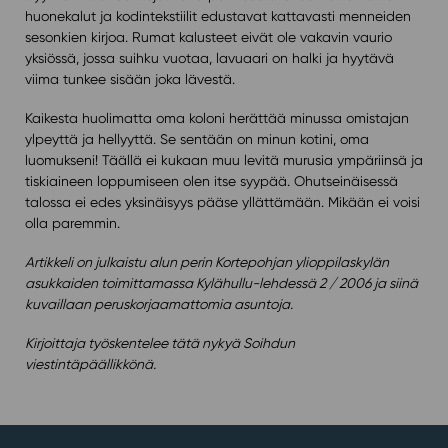
huonekalut ja kodintekstiilit edustavat kattavasti menneiden
sesonkien kirjoa. Rumat kalusteet eivät ole vakavin vaurio
yksiössä, jossa suihku vuotaa, lavuaari on halki ja hyytävä
viima tunkee sisään joka lävestä.
Kaikesta huolimatta oma koloni herättää minussa omistajan
ylpeyttä ja hellyyttä. Se sentään on minun kotini, oma
luomukseni! Täällä ei kukaan muu levitä murusia ympäriinsä ja
tiskiaineen loppumiseen olen itse syypää. Ohutseinäisessä
talossa ei edes yksinäisyys pääse yllättämään. Mikään ei voisi
olla paremmin.
Artikkeli on julkaistu alun perin Kortepohjan ylioppilaskylän
asukkaiden toimittamassa Kylähullu-lehdessä 2 / 2006 ja siinä
kuvaillaan peruskorjaamattomia asuntoja.
Kirjoittaja työskentelee tätä nykyä Soihdun
viestintäpäällikkönä.