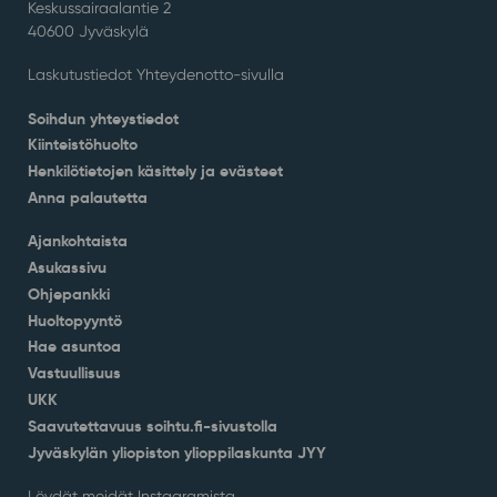
Keskussairaalantie 2
40600 Jyväskylä
Laskutustiedot Yhteydenotto-sivulla
Soihdun yhteystiedot
Kiinteistöhuolto
Henkilötietojen käsittely ja evästeet
Anna palautetta
Ajankohtaista
Asukassivu
Ohjepankki
Huoltopyyntö
Hae asuntoa
Vastuullisuus
UKK
Saavutettavuus soihtu.fi-sivustolla
Jyväskylän yliopiston ylioppilaskunta JYY
Löydät meidät Instagramista