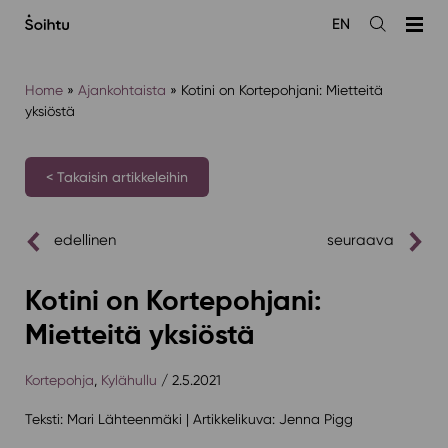
Siirry
EN
sisältöön
Avaa
haku
Home
»
Ajankohtaista
»
Kotini on Kortepohjani: Mietteitä
yksiöstä
< Takaisin artikkeleihin
edellinen
seuraava
Kotini on Kortepohjani:
Mietteitä yksiöstä
Kortepohja
,
Kylähullu
/ 2.5.2021
Teksti: Mari Lähteenmäki | Artikkelikuva: Jenna Pigg