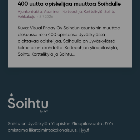
400 uutta opiskelijaa muuttaa Soihdulle
Ajankohtaista
,
Asuminen
,
Kortepohja
,
Korttelikylä
,
Soihtu
Vehkakuja
/ 8.7.2026
Kuva: Visual Friday Oy Soihdun asuntoihin muuttaa
elokuussa reilu 400 opintonsa Jyväskylässä
aloittavaa opiskelijaa. Soihdulla on Jyväskylässä
kolme asuntokohdetta: Kortepohjan ylioppilaskylä,
Soihtu Korttelikylä ja Soihtu...
Soihtu on Jyväskylän Yliopiston Ylioppilaskunta JYYn
omistama liiketoimintakokonaisuus. |
jyy.fi