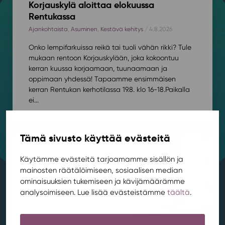
Korjauskylä aloittaa elokuussa
Rentukassa
Ajankohtaista
,
Asuminen
,
Kestävä kehitys
/ 4.8.2026
Onko lempifarkuissa reikä tai tuoli vähän rikki? Tule
mukaan rentoon Korjauskylään, joka kokoontuu
kerran kuussa korjaamaan, tuunaamaan ja
oppimaan yhdessä! Tapaamme ensimmäisen
kerran Rentukan kerhotilassa 19.8. klo 16-18.⁠⁠Paikalla
ei...
Tämä sivusto käyttää evästeitä
Käytämme evästeitä tarjoamamme sisällön ja
mainosten räätälöimiseen, sosiaalisen median
ominaisuuksien tukemiseen ja kävijämäärämme
analysoimiseen. Lue lisää evästeistämme
täältä
.