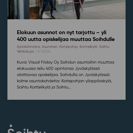
Elokuun asunnot on nyt tarjottu – yli
400 uutta opiskelijaa muuttaa Soihdulle
Ajankohtaista
,
Asuminen
,
Kortepohja
,
Korttelikylä
,
Soihtu
Vehkakuja
/ 8.7.2026
Kuva: Visual Friday Oy Soihdun asuntoihin muuttaa
elokuussa reilu 400 opintonsa Jyväskylässä
aloittavaa opiskelijaa. Soihdulla on Jyväskylässä
kolme asuntokohdetta: Kortepohjan ylioppilaskylä,
Soihtu Korttelikylä ja Soihtu...