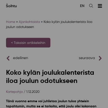
Siirry
EN
sisältöön
Avaa
haku
Home
»
Ajankohtaista
»
Koko kylän joulukalenterista iloa
joulun odotukseen
< Takaisin artikkeleihin
edellinen
seuraava
Koko kylän joulukalenterista
iloa joulun odotukseen
Kortepohja
/ 1.12.2020
Tänä vuonna emme voi juhlistaa joulun tuloa yhteisin
tapahtumin, mutta se ei tarkoita, että joulu olisi kokonaan