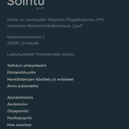
Soihtu on Jyväskylän Yliopiston Ylioppilaskunta JYYn
omistama liiketoimintakokonaisuus. |
jyy.fi
Keskussairaalantie 2
40600 Jyväskylä
Laskutustiedot Yhteydenotto-sivulla
Soihdun yhteystiedot
Kiinteistöhuolto
Henkilötietojen käsittely ja evästeet
Anna palautetta
Ajankohtaista
Asukassivu
Ohjepankki
Huoltopyyntö
Hae asuntoa