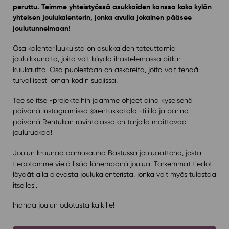
peruttu. Teimme yhteistyössä asukkaiden kanssa koko kylän
yhteisen joulukalenterin, jonka avulla jokainen pääsee
joulutunnelmaan
!
Osa kalenteriluukuista on asukkaiden toteuttamia
jouluikkunoita, joita voit käydä ihastelemassa pitkin
kuukautta. Osa puolestaan on askareita, joita voit tehdä
turvallisesti oman kodin suojissa.
Tee se itse -projekteihin jaamme ohjeet aina kyseisenä
päivänä Instagramissa @rentukkatalo -tilillä ja parina
päivänä Rentukan ravintolassa on tarjolla maittavaa
jouluruokaa!
Joulun kruunaa aamusauna Bastussa jouluaattona, josta
tiedotamme vielä lisää lähempänä joulua. Tarkemmat tiedot
löydät alla olevasta joulukalenterista, jonka voit myös tulostaa
itsellesi.
Ihanaa joulun odotusta kaikille!