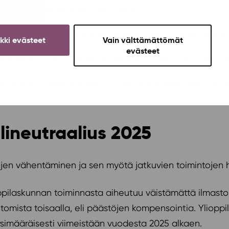
välisten opiskelijoiden tukemiseen.
llä erilaisten kampanjoiden avulla. Liha- ja maitotuot
ikki evästeet
Vain välttämättömät
evästeet
käytetä lentoja, ja konsernin ajoneuvot siirtyvät kulke
tä huomiota rakentamisen ilmastovaikutuksiin sekä pääs
ilineutraalius 2025
en vähentäminen ja sen myötä jatkuvien toimintojen h
oppilaskunnan toiminnasta aiheutuu väistämättä ilmasto
tomista toisaalla, eli päästöjen kompensointia. Yliopp
simääräisesti viimeistään vuodesta 2025 alkaen.