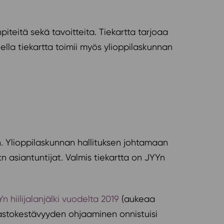
iteitä sekä tavoitteita. Tiekartta tarjoaa
ella tiekartta toimii myös ylioppilaskunnan
. Ylioppilaskunnan hallituksen johtamaan
n asiantuntijat. Valmis tiekartta on JYYn
Yn hiilijalanjälki vuodelta 2019
(aukeaa
ilmastokestävyyden ohjaaminen onnistuisi