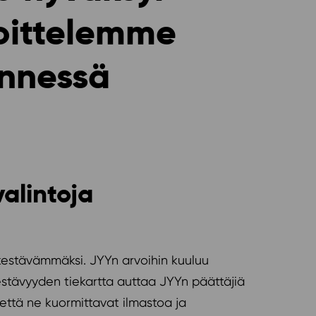
voittelemme
ennessä
valintoja
 kestävämmäksi. JYYn arvoihin kuuluu
estävyyden tiekartta auttaa JYYn päättäjiä
 että ne kuormittavat ilmastoa ja