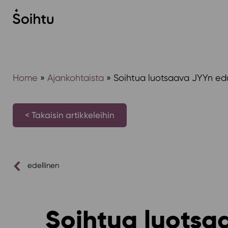
Siirry
sisältöön
Home
»
Ajankohtaista
»
Soihtua luotsaava JYYn edu
< Takaisin artikkeleihin
edellinen
Soihtua luotsa