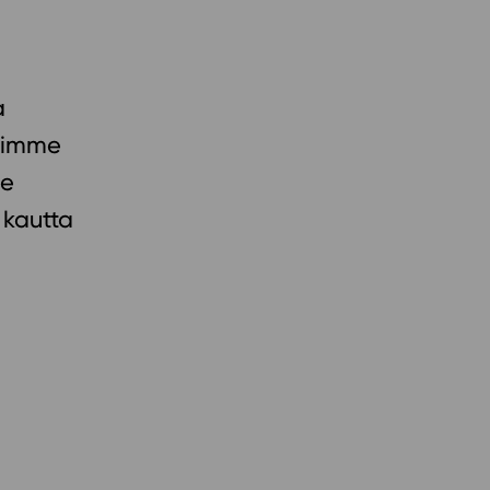
a
voimme
ee
 kautta