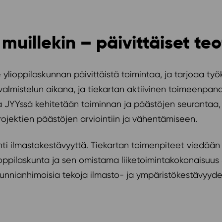
uillekin – päivittäiset teo
 ylioppilaskunnan päivittäistä toimintaa, ja tarjoaa ty
 valmistelun aikana, ja tiekartan aktiivinen toimeenpa
a JYYssä kehitetään toiminnan ja päästöjen seurantaa
rojektien päästöjen arviointiin ja vähentämiseen.
ti ilmastokestävyyttä. Tiekartan toimenpiteet viedään 
lioppilaskunta ja sen omistama liiketoimintakokonaisuu
 kunnianhimoisia tekoja ilmasto- ja ympäristökestävyyd