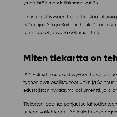
ympäristöä mahdollisimman vähän.
Ilmastokestävyyden tiekartta listaa lukuisia
työkaluja JYYn ja Soihdun henkilöstön, asuk
toimintaa ohjaavana dokumenttina.
Miten tiekartta on te
JYY valitsi Ilmastokestävyyden tiekartan l
työhön ovat osallistuneet JYYn ja Soihdun h
edustajiston hyväksymä dokumentti, joka oh
Tiekartan laadinta pohjautuu lähtötilanteen
uuteen välilehteen). JYY lasketti koko organ