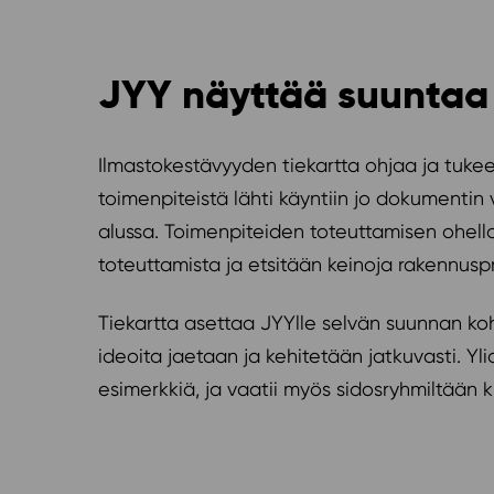
JYY näyttää suuntaa m
Ilmastokestävyyden tiekartta ohjaa ja tukee
toimenpiteistä lähti käyntiin jo dokumentin
alussa. Toimenpiteiden toteuttamisen ohell
toteuttamista ja etsitään keinoja rakennusp
Tiekartta asettaa JYYlle selvän suunnan koh
ideoita jaetaan ja kehitetään jatkuvasti. Y
esimerkkiä, ja vaatii myös sidosryhmiltään