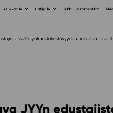
Asukkaalle
Hakijalle
Juhla- ja kokoustilat
Mei
stajisto hyväksyi ilmastokestävyyden tiekartan: tavoi
ava JYYn edustajist