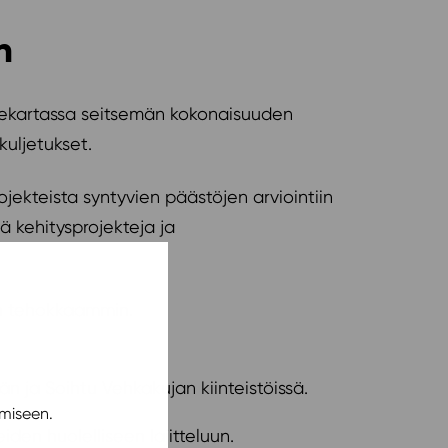
n
tiekartassa seitsemän kokonaisuuden
 kuljetukset.
jekteista syntyvien päästöjen arviointiin
 kehitysprojekteja ja
än tehokkaammin.
n ja Soihtu Vehkakujan kiinteistöissä.
miseen.
den huolelliseen lajitteluun.