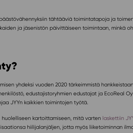
 päästövähennyksiin tähtääviä toimintatapoja ja toimenp
kaiden ja jäsenistön päivittäiseen toimintaan, minkä oh
hty?
uomisen yhdeksi vuoden 2020 tärkeimmistä hankkeistaan
enkilöstö, edustajistoryhmien edustajat ja EcoReal Oy:
jaa JYYn kaikkien toimintojen työtä.
 huolelliseen kartoittamiseen, mitä varten
laskettiin JY
isaationsa hiilijalanjäljen, jotta myös liiketoiminnan 