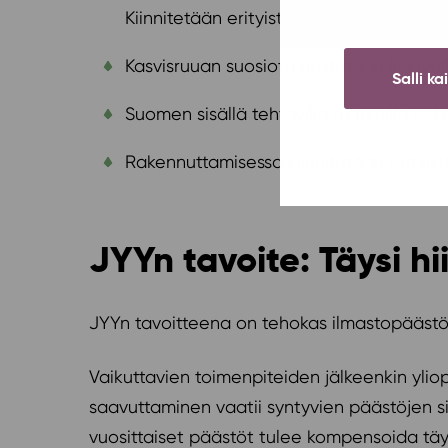
Kiinnitetään erityistä huomiota kansain
Kasvisruuan suosiota nostetaan Ilokive
Salli ka
Suomen sisällä tehtävillä matkoilla ei 
Rakennuttamisessa kiinnitetään erityis
JYYn tavoite: Täysi hi
JYYn tavoitteena on tehokas ilmastopäästöj
Vaikuttavien toimenpiteiden jälkeenkin yli
saavuttaminen vaatii syntyvien päästöjen si
vuosittaiset päästöt tulee kompensoida täy