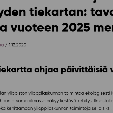
yden tiekartan: ta
utta vuoteen 2025 m
na
/ 1.12.2020
ekartta ohjaa päivittäisiä 
län yliopiston ylioppilaskunnan toimintaa ekologisesti
Soihdun arvomaailmassa näkyy kestävä kehitys. Ilmastok
kä kehittämään ylioppilaskunnan toimintoja sellaisiksi,