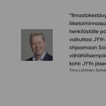
”Ilmastokestävy
liiketoiminnassa
henkilöstölle p
vaikuttaa JYYn 
ohjaamaan Soihd
vähähiilisempä
kohti JYYn jäse
Timo Lahtinen, Soihd