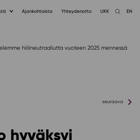
stä
Ajankohtaista
Yhteydenotto
UKK
EN
Avaa
haku
ttelemme hiilineutraaliutta vuoteen 2025 mennessä
seuraava
o hyväksyi