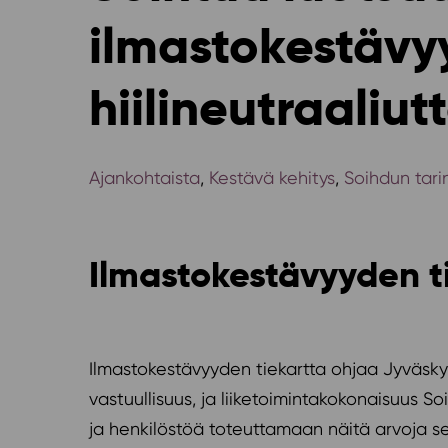
ilmastokestävy
hiilineutraali
Ajankohtaista
,
Kestävä kehitys
,
Soihdun tari
Ilmastokestävyyden ti
Ilmastokestävyyden tiekartta ohjaa Jyväsky
vastuullisuus, ja liiketoimintakokonaisuus 
ja henkilöstöä toteuttamaan näitä arvoja se