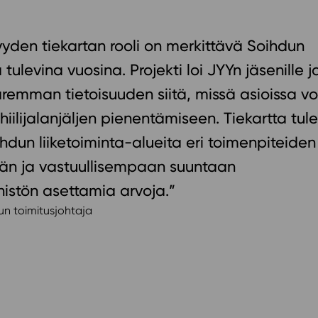
yden tiekartan rooli on merkittävä Soihdun
 tulevina vuosina. Projekti loi JYYn jäsenille j
aremman tietoisuuden siitä, missä asioissa 
hiilijalanjäljen pienentämiseen. Tiekartta tul
un liiketoiminta-alueita eri toimenpiteiden
än ja vastuullisempaan suuntaan
nistön asettamia arvoja.”
un toimitusjohtaja