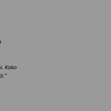
ä
si. Koko
ä.”