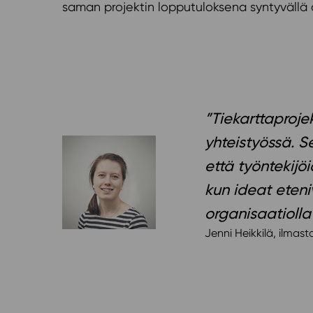
saman projektin lopputuloksena syntyvällä 
”Tiekarttaprojek
yhteistyössä. S
että työntekij
kun ideat eteniv
organisaatiolla
Jenni Heikkilä, ilmas