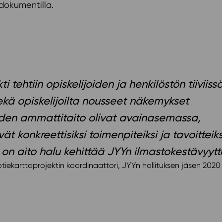
dokumentilla.
ti tehtiin opiskelijoiden ja henkilöstön tiiviiss
ekä opiskelijoilta nousseet näkemykset
öiden ammattitaito olivat avainasemassa,
ät konkreettisiksi toimenpiteiksi ja tavoitteik
 on aito halu kehittää JYYn ilmastokestävyytt
totiekarttaprojektin koordinaattori, JYYn hallituksen jäsen 2020