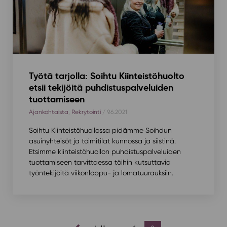
Työtä tarjolla: Soihtu Kiinteistöhuolto
etsii tekijöitä puhdistuspalveluiden
tuottamiseen
Ajankohtaista
,
Rekrytointi
/ 9.6.2021
Soihtu Kiinteistöhuollossa pidämme Soihdun
asuinyhteisöt ja toimitilat kunnossa ja siistinä.
Etsimme kiinteistöhuollon puhdistuspalveluiden
tuottamiseen tarvittaessa töihin kutsuttavia
työntekijöitä viikonloppu- ja lomatuurauksiin.
artikkelien