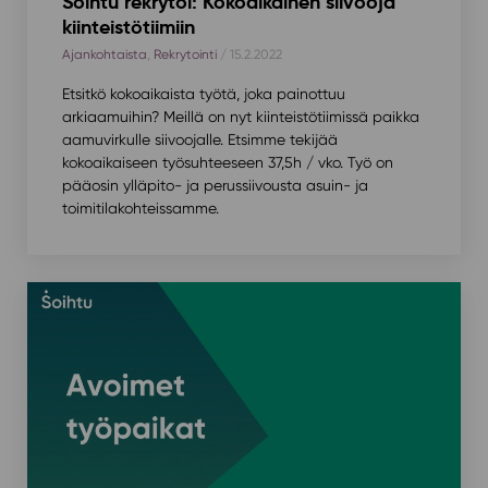
Soihtu rekrytoi: Kokoaikainen siivooja
kiinteistötiimiin
Ajankohtaista
,
Rekrytointi
/ 15.2.2022
Etsitkö kokoaikaista työtä, joka painottuu
arkiaamuihin? Meillä on nyt kiinteistötiimissä paikka
aamuvirkulle siivoojalle. Etsimme tekijää
kokoaikaiseen työsuhteeseen 37,5h / vko. Työ on
pääosin ylläpito- ja perussiivousta asuin- ja
toimitilakohteissamme.