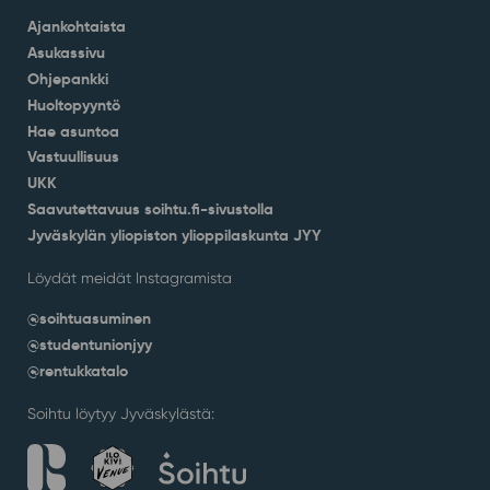
Ajankohtaista
Asukassivu
Ohjepankki
Huoltopyyntö
Hae asuntoa
Vastuullisuus
UKK
Saavutettavuus soihtu.fi-sivustolla
Jyväskylän yliopiston ylioppilaskunta JYY
Löydät meidät Instagramista
@soihtuasuminen
@studentunionjyy
@rentukkatalo
Soihtu löytyy Jyväskylästä: