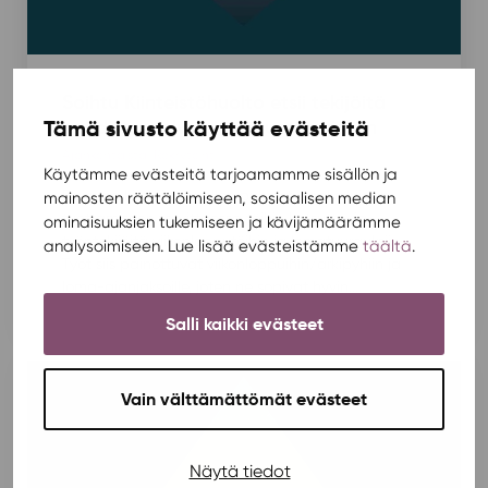
Soihtu Kiinteistöhuolto etsii tekijöitä
Tämä sivusto käyttää evästeitä
puhdistuspalveluiden tuottamiseen
Ajankohtaista
,
Rekrytointi
/ 10.9.2021
Käytämme evästeitä tarjoamamme sisällön ja
Etsimme kiinteistöhuollon puhdistuspalveluiden
mainosten räätälöimiseen, sosiaalisen median
tuottamiseen tarvittaessa töihin kutsuttavia
ominaisuuksien tukemiseen ja kävijämäärämme
työntekijöitä viikonlopputöihin ja lomatuurauksiin.
analysoimiseen. Lue lisää evästeistämme
täältä
.
Työt siis painottuvat viikonloppuihin/arkipyhiin ja
loma-ajanjaksoille, joten ne sopivat hyvin...
Salli kaikki evästeet
Vain välttämättömät evästeet
Näytä tiedot