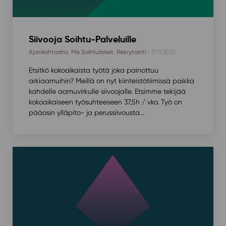
Siivooja Soihtu-Palveluille
Ajankohtaista
,
Me Soihtulaiset
,
Rekrytointi
/ 11.11.2021
Etsitkö kokoaikaista työtä joka painottuu
arkiaamuihin? Meillä on nyt kiinteistötiimissä paikka
kahdelle aamuvirkulle siivoojalle. Etsimme tekijää
kokoaikaiseen työsuhteeseen 37,5h / vko. Työ on
pääosin ylläpito- ja perussiivousta...