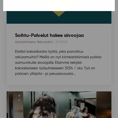
Soihtu-Palvelut hakee siivoojaa
Ajankohtaista
,
Rekrytointi
/ 10.9.2021
Etsitkö kokoaikaista työtä, joka painottuu
arkiaamuihin? Meillä on nyt kiinteistötiimissä paikka
aamuvirkulle siivoojalle. Etsimme tekijää
kokoaikaiseen työsuhteeseen 37,5h / vko. Työ on
pääosin ylläpito- ja perussiivousta...