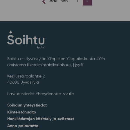
edellinen
1
2
sivutus
Soihtu on Jyväskylän Yliopiston Ylioppilaskunta JYYn
omistama liiketoimintakokonaisuus. |
jyy.fi
Keskussairaalantie 2
40600 Jyväskylä
Laskutustiedot Yhteydenotto-sivulla
Soihdun yhteystiedot
Kiinteistöhuolto
Henkilötietojen käsittely ja evästeet
Anna palautetta