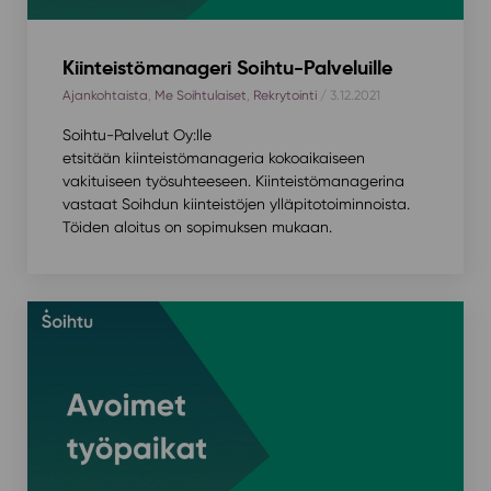
Kiinteistömanageri Soihtu-Palveluille
Ajankohtaista
,
Me Soihtulaiset
,
Rekrytointi
/ 3.12.2021
Soihtu-Palvelut Oy:lle
etsitään kiinteistömanageria kokoaikaiseen
vakituiseen työsuhteeseen. Kiinteistömanagerina
vastaat Soihdun kiinteistöjen ylläpitotoiminnoista.
Töiden aloitus on sopimuksen mukaan.