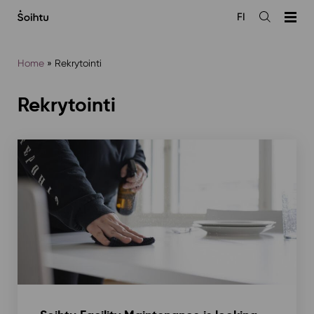
Siirry
FI
sisältöön
Open
the
search
Home
»
Rekrytointi
Rekrytointi