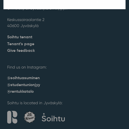
Soihtu is the business unit of the Student Union of the
University of Jyväskylä JYY. | j
yy.fi
Keskussairaalantie 2
40600 Jyväskylä
Soihtu tenant
Tenant’s page
Give feedback
Find us on Instagram:
@soihtuasuminen
@studentunionjyy
@rentukkatalo
Soihtu is located in Jyväskylä: