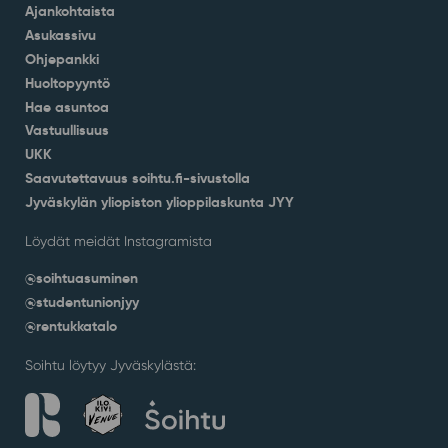
Ajankohtaista
Asukassivu
Ohjepankki
Huoltopyyntö
Hae asuntoa
Vastuullisuus
UKK
Saavutettavuus soihtu.fi-sivustolla
Jyväskylän yliopiston ylioppilaskunta JYY
Löydät meidät Instagramista
@soihtuasuminen
@studentunionjyy
@rentukkatalo
Soihtu löytyy Jyväskylästä: