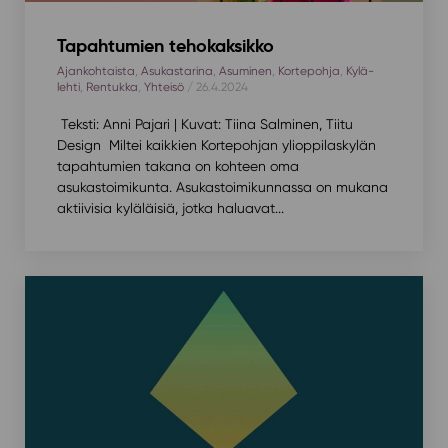
Tapahtumien tehokaksikko
Ajankohtaista
,
Asukastarina
,
Asuminen
,
Kortepohja
,
Kylä-
lehti
,
Rentukka
,
Yhteisö
/ 26.4.2024
Teksti: Anni Pajari | Kuvat: Tiina Salminen, Tiitu
Design Miltei kaikkien Kortepohjan ylioppilaskylän
tapahtumien takana on kohteen oma
asukastoimikunta. Asukastoimikunnassa on mukana
aktiivisia kyläläisiä, jotka haluavat...