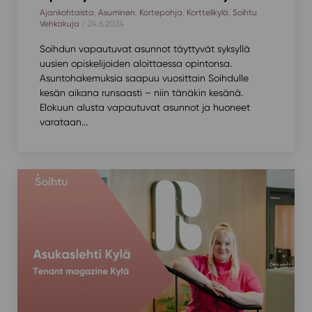
Ajankohtaista
,
Asuminen
,
Kortepohja
,
Korttelikylä
,
Soihtu
Vehkakuja
/ 24.6.2024
Soihdun vapautuvat asunnot täyttyvät syksyllä
uusien opiskelijoiden aloittaessa opintonsa.
Asuntohakemuksia saapuu vuosittain Soihdulle
kesän aikana runsaasti – niin tänäkin kesänä.
Elokuun alusta vapautuvat asunnot ja huoneet
varataan...