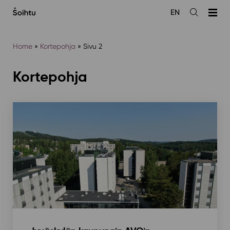
Siirry
EN
sisältöön
Avaa
haku
Home
»
Kortepohja
»
Sivu 2
Kortepohja