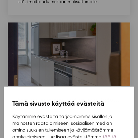
sitä, ilmoittaudu mukaan maksuttomalle...
Syyskuussa vapautuvat asunnot tarjottu
Tämä sivusto käyttää evästeitä
Ajankohtaista
,
Asuminen
,
Kortepohja
,
Korttelikylä
,
Soihtu
Vehkakuja
/ 13.8.2024
Käytämme evästeitä tarjoamamme sisällön ja
mainosten räätälöimiseen, sosiaalisen median
Soihdun asunnot ovat olleet tänäkin vuonna
ominaisuuksien tukemiseen ja kävijämäärämme
hakijoiden suosiossa. Saimme runsaasti hakemuksia
analysoimiseen. Lue lisää evästeistämme
täältä
.
uusilta, opintonsa elo-syyskuun aikana aloittavilta