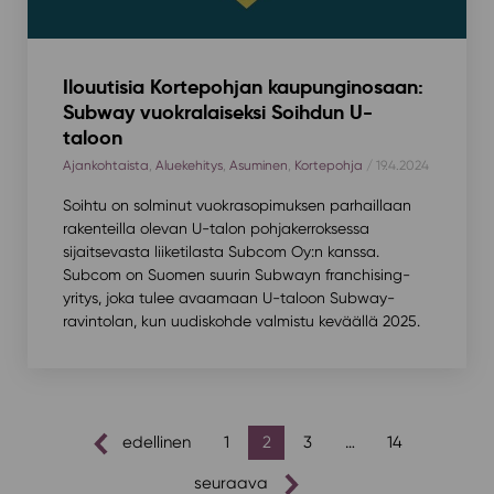
Ilouutisia Kortepohjan kaupunginosaan:
Subway vuokralaiseksi Soihdun U-
taloon
Ajankohtaista
,
Aluekehitys
,
Asuminen
,
Kortepohja
/ 19.4.2024
Soihtu on solminut vuokrasopimuksen parhaillaan
rakenteilla olevan U-talon pohjakerroksessa
sijaitsevasta liiketilasta Subcom Oy:n kanssa.
Subcom on Suomen suurin Subwayn franchising-
yritys, joka tulee avaamaan U-taloon Subway-
ravintolan, kun uudiskohde valmistu keväällä 2025.
artikkelien
edellinen
1
2
3
…
14
sivutus
seuraava