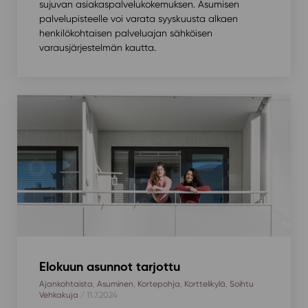
sujuvan asiakaspalvelukokemuksen. Asumisen
palvelupisteelle voi varata syyskuusta alkaen
henkilökohtaisen palveluajan sähköisen
varausjärjestelmän kautta.
Elokuun asunnot tarjottu
Ajankohtaista
,
Asuminen
,
Kortepohja
,
Korttelikylä
,
Soihtu
Vehkakuja
/ 11.7.2024