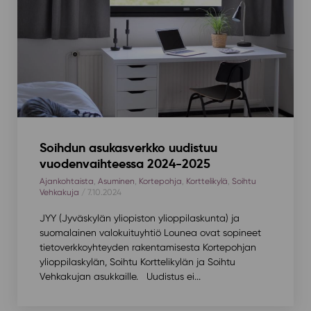
Soihdun asukasverkko uudistuu
vuodenvaihteessa 2024-2025
Ajankohtaista
,
Asuminen
,
Kortepohja
,
Korttelikylä
,
Soihtu
Vehkakuja
/ 7.10.2024
JYY (Jyväskylän yliopiston ylioppilaskunta) ja
suomalainen valokuituyhtiö Lounea ovat sopineet
tietoverkkoyhteyden rakentamisesta Kortepohjan
ylioppilaskylän, Soihtu Korttelikylän ja Soihtu
Vehkakujan asukkaille. Uudistus ei...