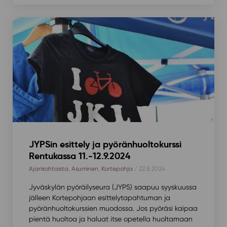
JYPSin esittely ja pyöränhuoltokurssi
Rentukassa 11.-12.9.2024
Ajankohtaista
,
Asuminen
,
Kortepohja
/ 22.8.2024
Jyväskylän pyöräilyseura (JYPS) saapuu syyskuussa
jälleen Kortepohjaan esittelytapahtuman ja
pyöränhuoltokurssien muodossa. Jos pyöräsi kaipaa
pientä huoltoa ja haluat itse opetella huoltamaan