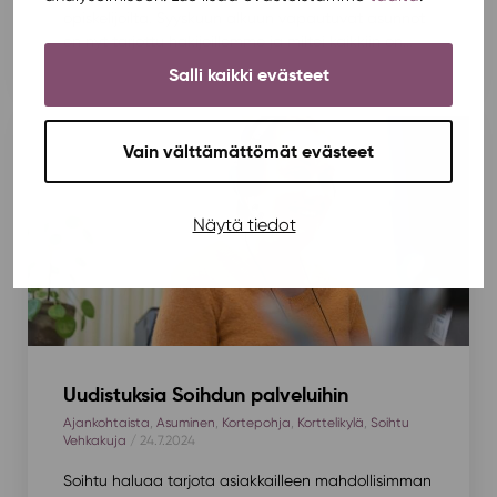
opiskelijoilta. Syyskuun alkuun vapautuvat asunnot
on nyt tarjottu hakijoillemme ja miltei kaikkiin on...
Salli kaikki evästeet
Vain välttämättömät evästeet
Näytä tiedot
Uudistuksia Soihdun palveluihin
Ajankohtaista
,
Asuminen
,
Kortepohja
,
Korttelikylä
,
Soihtu
Vehkakuja
/ 24.7.2024
Soihtu haluaa tarjota asiakkailleen mahdollisimman