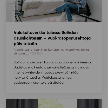
Valokuituverkko tulossa Soihdun
asuinkohteisiin – vuokrasopimusehtoja
päivitetään
Ajankohtaista
,
Asuminen
,
Kortepohja
,
Korttelikylä
,
Soihtu
Vehkakuja
/ 17.10.2024
Soihdun asukasverkko uudistuu vuodenvaihteessa.
Uudistus ei aiheuta asukkaille lisäkustannuksia ja
Internet-yhteyden nopeus pysyy vähintään
nykyisellä tasolla. Muutoksesta johtuen
vuokrasopimusehtoja päivitetään.