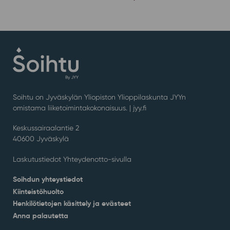
Soihtu on Jyväskylän Yliopiston Ylioppilaskunta JYYn
omistama liiketoimintakokonaisuus. |
jyy.fi
Keskussairaalantie 2
40600 Jyväskylä
Laskutustiedot Yhteydenotto-sivulla
Soihdun yhteystiedot
Kiinteistöhuolto
Henkilötietojen käsittely ja evästeet
Anna palautetta