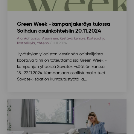
Green Week -kampanjakeräys tulossa
Soihdun asuinkohteisiin 20.11.2024
Ajankohtaista
,
Asuminen
,
Kestävä kehitys
,
Kortepohja
,
Korttelikylä
,
Yhteisö
/ 11.11.2024
Jyväskylän yliopiston viestinnän opiskelijoista
koostuva tiimi on toteuttamassa Green Week -
kampanjan yhdessä Sovatek -säätiön kanssa
18.-22.11.2024. Kampanjaan osallistumalla tuet
Sovatek-säätiön kuntoutustyötä ja...