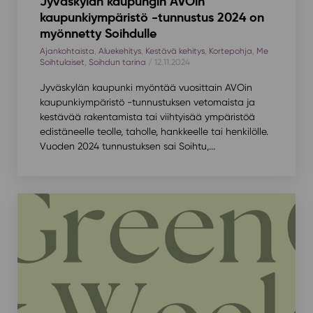
Jyväskylän kaupungin AVOin
kaupunkiympäristö -tunnustus 2024 on
myönnetty Soihdulle
Ajankohtaista
,
Aluekehitys
,
Kestävä kehitys
,
Kortepohja
,
Me
Soihtulaiset
,
Soihdun tarina
/ 12.11.2024
Jyväskylän kaupunki myöntää vuosittain AVOin
kaupunkiympäristö -tunnustuksen vetomaista ja
kestävää rakentamista tai viihtyisää ympäristöä
edistäneelle teolle, taholle, hankkeelle tai henkilölle.
Vuoden 2024 tunnustuksen sai Soihtu,...