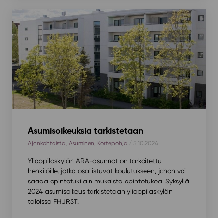
Asumisoikeuksia tarkistetaan
Ajankohtaista
,
Asuminen
,
Kortepohja
/ 5.10.2024
Ylioppilaskylän ARA-asunnot on tarkoitettu
henkilöille, jotka osallistuvat koulutukseen, johon voi
saada opintotukilain mukaista opintotukea. Syksyllä
2024 asumisoikeus tarkistetaan ylioppilaskylän
taloissa FHJRST.