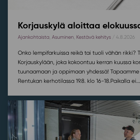
Korjauskylä aloittaa elokuus
Ajankohtaista
,
Asuminen
,
Kestävä kehitys
/ 4.8.2026
Onko lempifarkuissa reikä tai tuoli vähän rikki
Korjauskylään, joka kokoontuu kerran kuussa k
tuunaamaan ja oppimaan yhdessä! Tapaamme 
Rentukan kerhotilassa 19.8. klo 16-18.⁠⁠Paikalla ei...