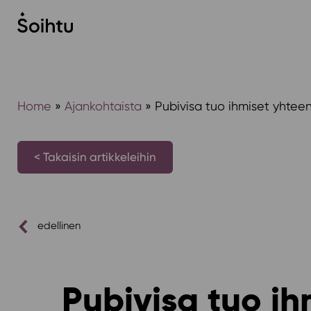
Siirry
sisältöön
Home
»
Ajankohtaista
»
Pubivisa tuo ihmiset yhte
< Takaisin artikkeleihin
edellinen
Pubivisa tuo i