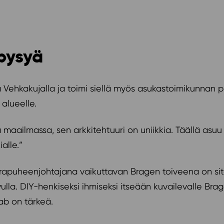
 pysyä
 Vehkakujalla ja toimi siellä myös asukastoimikunnan
 alueelle.
aailmassa, sen arkkitehtuuri on uniikkia. Täällä asuu pa
kialle.”
puheenjohtajana vaikuttavan Bragen toiveena on sitoa e
ulla. DIY-henkiseksi ihmiseksi itseään kuvailevalle Br
klab on tärkeä.