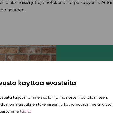
jailla rikkinäisiä juttuja tietokoneista polkupyöriin. Au
rtoo nauraen.
“On il
vusto käyttää evästeitä
ihmiset
teitä tarjoamamme sisällön ja mainosten räätälöimiseen,
tunnist
edian ominaisuuksien tukemiseen ja kävijämäärämme analysoi
steistämme
täältä
.