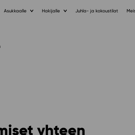
Asukkaalle
Hakijalle
Juhla- ja kokoustilat
Mei
en
hmiset yhteen