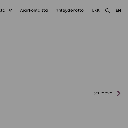
stä
Ajankohtaista
Yhteydenotto
UKK
EN
Avaa
haku
seuraava