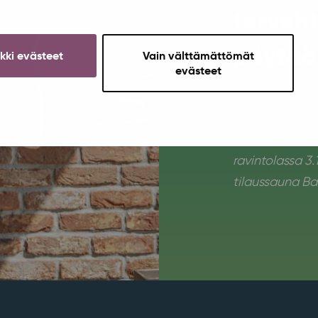
terveht
pöytää
ikki evästeet
Vain välttämättömät
evästeet
Brage Sekse A
Pubivisat jatk
ravintolassa 3.1
tilaussauna Bas