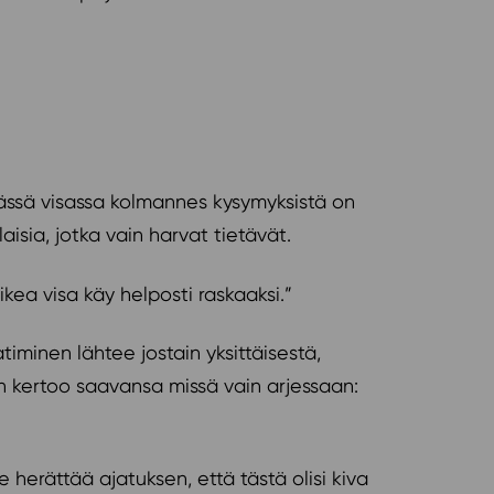
ässä visassa kolmannes kysymyksistä on
laisia, jotka vain harvat tietävät.
aikea visa käy helposti raskaaksi.”
timinen lähtee jostain yksittäisestä,
än kertoo saavansa missä vain arjessaan:
e herättää ajatuksen, että tästä olisi kiva