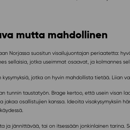
ava mutta mahdollinen
n Norjassa suositun visailujuontajan periaatetta: hyv
nnes sellaisia, jotka useimmat osaavat, ja kolmannes sel
n kysymyksiä, jotka on hyvin mahdollista tietää. Liian v
n tunnin taustatyön. Brage kertoo, että usein visan laa
a jakaa osallistujien kanssa. Ideoita visakysymyksiin h
n käydessä.
 ja jännittävää, tai on itsessään jonkinlainen tarina. S