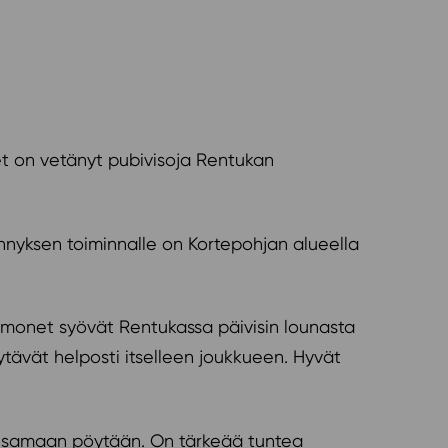
set on vetänyt pubivisoja Rentukan
kynnyksen toiminnalle on Kortepohjan alueella
ä monet syövät Rentukassa päivisin lounasta
löytävät helposti itselleen joukkueen. Hyvät
vat samaan pöytään. On tärkeää tuntea