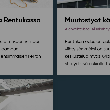
sa Rentukassa
Muutostyöt kä
Ajankohtaista
,
Aluekehity
? Tule mukaan rentoon
Rentukan edustan auki
orjaamaan,
viihtyisämmäksi on suu
ensimmäisen kerran
keskustelua myös Kylä
yhteydessä aukiolle tu