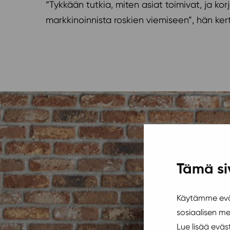
“Tykkään tutkia, miten asiat toimivat, ja kor
markkinoinnista roskien viemiseen”, hän ke
Tämä si
Käytämme eväs
sosiaalisen m
Lue lisää evä