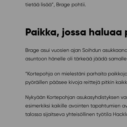
tietää lisää”, Brage pohtii.
Paikka, jossa haluaa
Brage asui vuosien ajan Soihdun asukkaana
asuntoon hänelle oli tärkeää jäädä samalle
“Kortepohja on mielestäni parhaita paikkoja m
pyöräillen pääsee kivoja reittejä pitkin kaik
Nykyään Kortepohjan asukasyhdistyksen vara
esimerkiksi kaikille avointen tapahtumien av
talossa sijaitseva yhteisöllinen työtila Hac