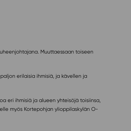
 puheenjohtajana. Muuttaessaan toiseen
ljon erilaisia ihmisiä, ja kävellen ja
ri ihmisiä ja alueen yhteisöjä toisiinsa,
agelle myös Kortepohjan ylioppilaskylän O-