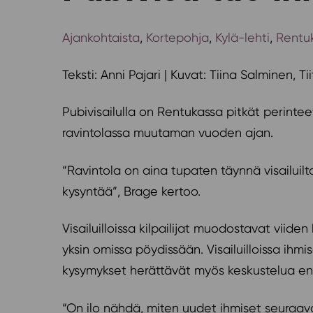
Ajankohtaista
,
Kortepohja
,
Kylä-lehti
,
Rentu
Teksti: Anni Pajari | Kuvat: Tiina Salminen, T
Pubivisailulla on Rentukassa pitkät perinte
ravintolassa muutaman vuoden ajan.
“Ravintola on aina tupaten täynnä visailuilt
kysyntää”, Brage kertoo.
Visailuilloissa kilpailijat muodostavat vi
yksin omissa pöydissään. Visailuilloissa ihmi
kysymykset herättävät myös keskustelua 
“On ilo nähdä, miten uudet ihmiset seuraava