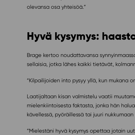
olevansa osa yhteisöä.”
Hyvä kysymys: haast
Brage kertoo noudattavansa synnyinmaassaa
sellaisia, jotka lähes kaikki tietävät, kolma
“Kilpailijoiden into pysyy yllä, kun mukana o
Laatijaltaan kisan valmistelu vaatii muutama
mielenkiintoisesta faktasta, jonka hän halua
kävellessä, pyöräillessä tai juuri nukkumaa
“Mielestäni hyvä kysymys opettaa jotain uutta