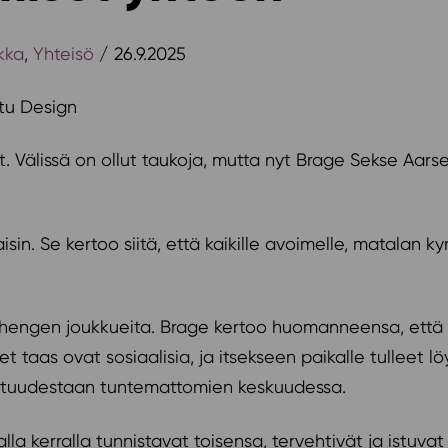
kka
,
Yhteisö
/ 26.9.2025
iitu Design
et. Välissä on ollut taukoja, mutta nyt Brage Sekse Aar
aisin. Se kertoo siitä, että kaikille avoimelle, matalan 
iden hengen joukkueita. Brage kertoo huomanneensa, ett
set taas ovat sosiaalisia, ja itsekseen paikalle tulleet 
entuudestaan tuntemattomien keskuudessa.
lla kerralla tunnistavat toisensa, tervehtivät ja istu