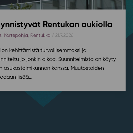
ynnistyvät Rentukan aukiolla
s
,
Kortepohja
,
Rentukka
/ 21.7.2026
on kehittämistä turvallisemmaksi ja
nniteltu jo jonkin aikaa. Suunnitelmista on käyty
n asukastoimikunnan kanssa. Muutostöiden
odaan lisää...