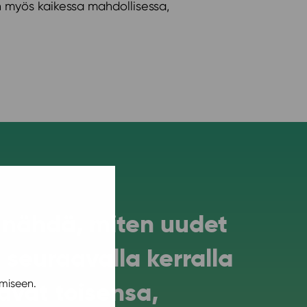
tan myös kaikessa mahdollisessa,
o nähdä, miten uudet
 seuraavalla kerralla
avat toisensa,
miseen.