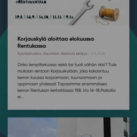
Korjauskylä aloittaa elokuussa
Rentukassa
Ajankohtaista
,
Asuminen
,
Kestävä kehitys
/ 4.8.2026
Onko lempifarkuissa reikä tai tuoli vähän rikki? Tule
mukaan rentoon Korjauskylään, joka kokoontuu
kerran kuussa korjaamaan, tuunaamaan ja
oppimaan yhdessä! Tapaamme ensimmäisen
kerran Rentukan kerhotilassa 19.8. klo 16-18.⁠⁠Paikalla
ei...