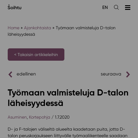
Siirry
EN
sisältöön
Avaa
haku
Home
»
Ajankohtaista
»
Työmaan valmisteluja D-talon
läheisyydessä
< Takaisin artikkeleihin
edellinen
seuraava
Työmaan valmisteluja D-talon
läheisyydessä
Asuminen
,
Kortepohja
/ 1.7.2020
D- ja F-talojen väliseltä alueelta kaadetaan puita, jotta D-
talon peruskorjaukseen liittyvälle työmaaliikenteelle saadaan