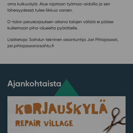
oma kulkuväylä. Alue rajataan työmaa-aidoilla ja sen
läheisyydessä tulee liikkua varoen.
D-talon peruskorjauksen aikana talojen välistä ei pääse
kulkemaan piha-alueelta pyörätielle.
Lisätietoja: Soihdun tekninen asiantuntija Jari Pihlajasaari,
jari.pihlajasaari@soihtu.fi
Ajankohtaista