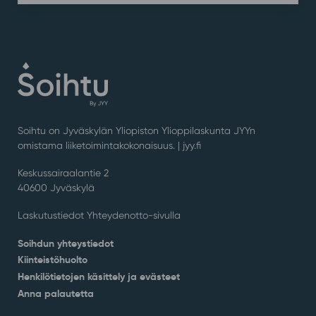
Soihtu on Jyväskylän Yliopiston Ylioppilaskunta JYYn
omistama liiketoimintakokonaisuus. |
jyy.fi
Keskussairaalantie 2
40600 Jyväskylä
Laskutustiedot Yhteydenotto-sivulla
Soihdun yhteystiedot
Kiinteistöhuolto
Henkilötietojen käsittely ja evästeet
Anna palautetta