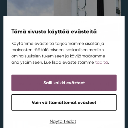
Tämä sivusto käyttää evästeitä
Käytämme evästeitä tarjoamamme sisällön ja
mainosten räätälöimiseen, sosiaalisen median
Muutostyöt käynnistyvät Rentukan
ominaisuuksien tukemiseen ja kävijämäärämme
aukiolla
analysoimiseen. Lue lisää evästeistämme
täältä
.
Ajankohtaista
,
Aluekehitys
,
Kortepohja
,
Rentukka
/ 21.7.2026
Rentukan edustan aukion kehittämistä
Salli kaikki evästeet
turvallisemmaksi ja viihtyisämmäksi on suunniteltu jo
jonkin aikaa. Suunnitelmista on käyty keskustelua
myös Kylän asukastoimikunnan kanssa.
Vain välttämättömät evästeet
Muutostöiden yhteydessä aukiolle tuodaan lisää...
Näytä tiedot