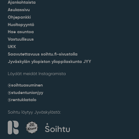
Ajankohtaista
Asukassivu
Ohjepankki
Huoltopyyntö
Hae asuntoa
Vastuullisuus
UKK
Saavutettavuus soihtu.fi-sivustolla
Jyväskylän yliopiston ylioppilaskunta JYY
Löydät meidät Instagramista
@soihtuasuminen
@studentunionjyy
@rentukkatalo
Soihtu löytyy Jyväskylästä: