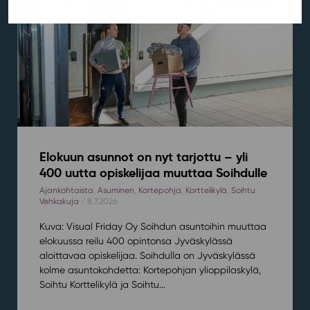
Elokuun asunnot on nyt tarjottu – yli
400 uutta opiskelijaa muuttaa Soihdulle
Ajankohtaista
,
Asuminen
,
Kortepohja
,
Korttelikylä
,
Soihtu
Vehkakuja
/ 8.7.2026
Kuva: Visual Friday Oy Soihdun asuntoihin muuttaa
elokuussa reilu 400 opintonsa Jyväskylässä
aloittavaa opiskelijaa. Soihdulla on Jyväskylässä
kolme asuntokohdetta: Kortepohjan ylioppilaskylä,
Soihtu Korttelikylä ja Soihtu...