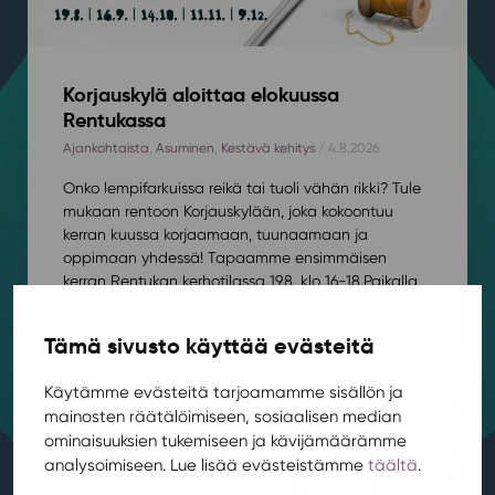
Korjauskylä aloittaa elokuussa
Rentukassa
Ajankohtaista
,
Asuminen
,
Kestävä kehitys
/ 4.8.2026
Onko lempifarkuissa reikä tai tuoli vähän rikki? Tule
mukaan rentoon Korjauskylään, joka kokoontuu
kerran kuussa korjaamaan, tuunaamaan ja
oppimaan yhdessä! Tapaamme ensimmäisen
kerran Rentukan kerhotilassa 19.8. klo 16-18.⁠⁠Paikalla
ei...
Tämä sivusto käyttää evästeitä
Käytämme evästeitä tarjoamamme sisällön ja
mainosten räätälöimiseen, sosiaalisen median
ominaisuuksien tukemiseen ja kävijämäärämme
analysoimiseen. Lue lisää evästeistämme
täältä
.