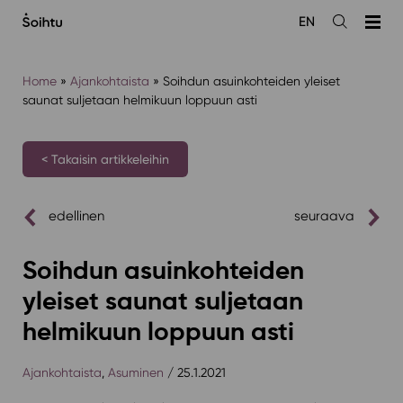
Siirry
EN
sisältöön
Avaa
haku
Home
»
Ajankohtaista
»
Soihdun asuinkohteiden yleiset
saunat suljetaan helmikuun loppuun asti
< Takaisin artikkeleihin
edellinen
seuraava
Soihdun asuinkohteiden
yleiset saunat suljetaan
helmikuun loppuun asti
Ajankohtaista
,
Asuminen
/ 25.1.2021