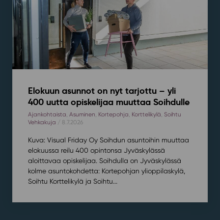
Elokuun asunnot on nyt tarjottu – yli
400 uutta opiskelijaa muuttaa Soihdulle
Ajankohtaista
,
Asuminen
,
Kortepohja
,
Korttelikylä
,
Soihtu
Vehkakuja
/ 8.7.2026
Kuva: Visual Friday Oy Soihdun asuntoihin muuttaa
elokuussa reilu 400 opintonsa Jyväskylässä
aloittavaa opiskelijaa. Soihdulla on Jyväskylässä
kolme asuntokohdetta: Kortepohjan ylioppilaskylä,
Soihtu Korttelikylä ja Soihtu...