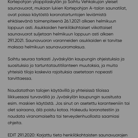
Kortepohjan ylioppilaskylän ja Soihtu Vehkakujan yleiset
saunavuorot, mukaan lukien Kortepohjan A-talon saunatilat,
ovat poissa käytöstä koronatartuntojen leviämistä
ehkäisevänä toimenpiteenä 26.1.2021 alkaen helmikuun
loppuun asti. Asukkaiden henkilökohtaiset viikottaiset
saunavuorot suljetaan helmikuun loppuun asti alkaen
29.1.2021. Saunavuoron varanneiden asukkaiden ei tarvitse
maksaa helmikuun saunavuoromaksua.
Soihtu seuraa tarkasti Jyväskylän kaupungin ohjeistuksia ja
suosituksia ja tartuntatautitilanteen muutoksia, ja muita
yhteisiä tiloja koskevia rajoituksia asetetaan nopeasti
tarvittaessa.
Noudatathan talojen käytävillä ja yhteisissä tiloissa
liikkuessasi turvaväliä ja Jyväskylän kaupungin suositusta
esim. maskien käytöstä. Jos sinut on asetettu karanteeniiin tai
olet sairaana, älä poistu kotoa. Hakeudu koronatestiin ja
noudata viranomaiselta tai terveydenhuollosta saamiasi
ohjeita.
EDIT 29.1.2020: Korjattu tieto henkilökohtaisten saunavuorojen