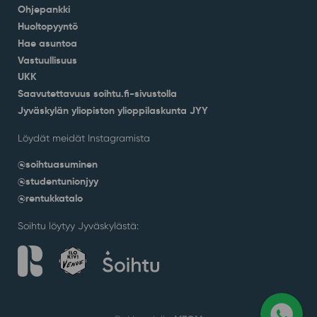
Ohjepankki
Huoltopyyntö
Hae asuntoa
Vastuullisuus
UKK
Saavutettavuus soihtu.fi-sivustolla
Jyväskylän yliopiston ylioppilaskunta JYY
Löydät meidät Instagramista
@soihtuasuminen
@studentunionjyy
@rentukkatalo
Soihtu löytyy Jyväskylästä: