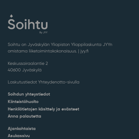
Soihtu on Jyväskylän Yliopiston Ylioppilaskunta JYYn
omistama liiketoimintakokonaisuus. |
jyy.fi
Keskussairaalantie 2
40600 Jyväskylä
Laskutustiedot Yhteydenotto-sivulla
Soihdun yhteystiedot
Kiinteistöhuolto
Henkilötietojen käsittely ja evästeet
Anna palautetta
Ajankohtaista
Asukassivu