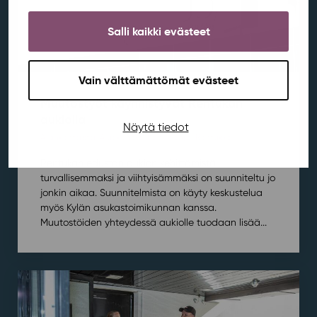
Salli kaikki evästeet
Vain välttämättömät evästeet
Muutostyöt käynnistyvät Rentukan
aukiolla
Näytä tiedot
Ajankohtaista
,
Aluekehitys
,
Kortepohja
,
Rentukka
/ 21.7.2026
Rentukan edustan aukion kehittämistä
turvallisemmaksi ja viihtyisämmäksi on suunniteltu jo
jonkin aikaa. Suunnitelmista on käyty keskustelua
myös Kylän asukastoimikunnan kanssa.
Muutostöiden yhteydessä aukiolle tuodaan lisää...