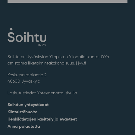
Soihtu on Jyväskylän Yliopiston Ylioppilaskunta JYYn
omistama liiketoimintakokonaisuus. |
jyy.fi
Keskussairaalantie 2
40600 Jyväskylä
Laskutustiedot Yhteydenotto-sivulla
Soihdun yhteystiedot
Kiinteistöhuolto
Henkilötietojen käsittely ja evästeet
Anna palautetta