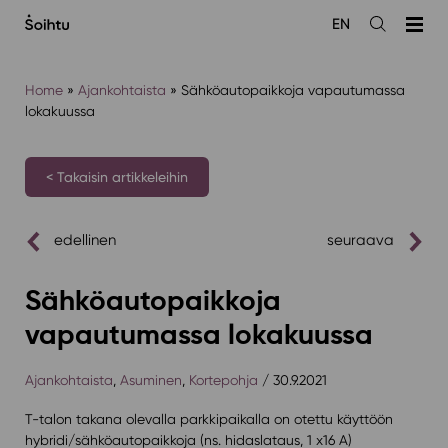
Siirry
EN
sisältöön
Avaa
haku
Home
»
Ajankohtaista
»
Sähköautopaikkoja vapautumassa
lokakuussa
< Takaisin artikkeleihin
edellinen
seuraava
Sähköautopaikkoja
vapautumassa lokakuussa
Ajankohtaista
,
Asuminen
,
Kortepohja
/ 30.9.2021
T-talon takana olevalla parkkipaikalla on otettu käyttöön
hybridi/sähköautopaikkoja (ns. hidaslataus, 1 x16 A)