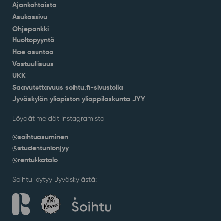
Ajankohtaista
Asukassivu
Ohjepankki
Huoltopyyntö
Hae asuntoa
Vastuullisuus
UKK
Saavutettavuus soihtu.fi-sivustolla
Jyväskylän yliopiston ylioppilaskunta JYY
Löydät meidät Instagramista
@soihtuasuminen
@studentunionjyy
@rentukkatalo
Soihtu löytyy Jyväskylästä: