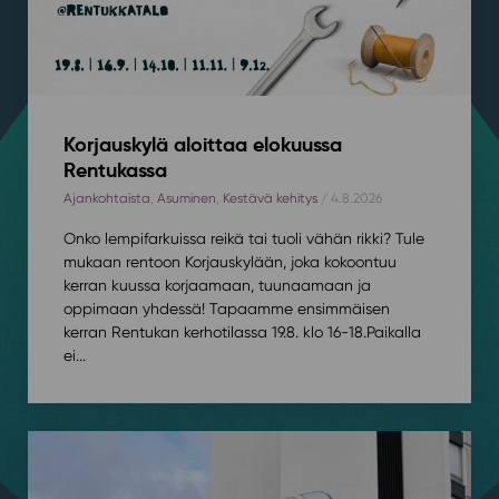
Korjauskylä aloittaa elokuussa
Rentukassa
Ajankohtaista
,
Asuminen
,
Kestävä kehitys
/ 4.8.2026
Onko lempifarkuissa reikä tai tuoli vähän rikki? Tule
mukaan rentoon Korjauskylään, joka kokoontuu
kerran kuussa korjaamaan, tuunaamaan ja
oppimaan yhdessä! Tapaamme ensimmäisen
kerran Rentukan kerhotilassa 19.8. klo 16-18.⁠⁠Paikalla
ei...