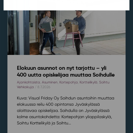
Elokuun asunnot on nyt tarjottu – yli
400 uutta opiskelijaa muuttaa Soihdulle
Ajankohtaista
,
Asuminen
,
Kortepohja
,
Korttelikylä
,
Soihtu
Vehkakuja
/ 8.7.2026
Kuva: Visual Friday Oy Soihdun asuntoihin muuttaa
elokuussa reilu 400 opintonsa Jyväskylässä
aloittavaa opiskelijaa. Soihdulla on Jyväskylässä
kolme asuntokohdetta: Kortepohjan ylioppilaskylä,
Soihtu Korttelikylä ja Soihtu...