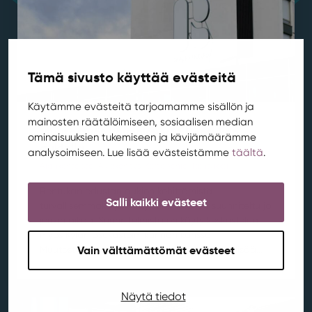
Tämä sivusto käyttää evästeitä
Käytämme evästeitä tarjoamamme sisällön ja
mainosten räätälöimiseen, sosiaalisen median
Muutostyöt käynnistyvät Rentukan
ominaisuuksien tukemiseen ja kävijämäärämme
aukiolla
analysoimiseen. Lue lisää evästeistämme
täältä
.
Ajankohtaista
,
Aluekehitys
,
Kortepohja
,
Rentukka
/ 21.7.2026
Rentukan edustan aukion kehittämistä
Salli kaikki evästeet
turvallisemmaksi ja viihtyisämmäksi on suunniteltu jo
jonkin aikaa. Suunnitelmista on käyty keskustelua
myös Kylän asukastoimikunnan kanssa.
Vain välttämättömät evästeet
Muutostöiden yhteydessä aukiolle tuodaan lisää...
Näytä tiedot