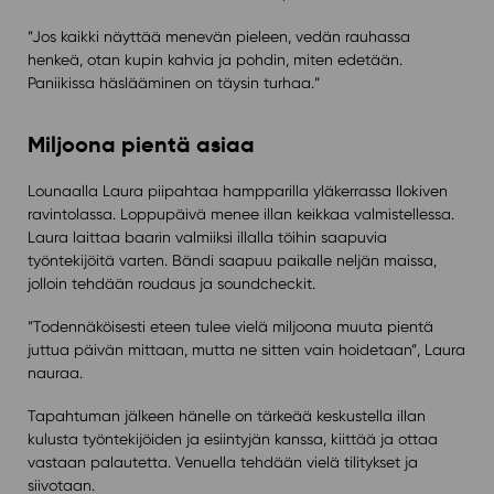
”Jos kaikki näyttää menevän pieleen, vedän rauhassa
henkeä, otan kupin kahvia ja pohdin, miten edetään.
Paniikissa häslääminen on täysin turhaa.”
Miljoona pientä asiaa
Lounaalla Laura piipahtaa hampparilla yläkerrassa Ilokiven
ravintolassa. Loppupäivä menee illan keikkaa valmistellessa.
Laura laittaa baarin valmiiksi illalla töihin saapuvia
työntekijöitä varten. Bändi saapuu paikalle neljän maissa,
jolloin tehdään roudaus ja soundcheckit.
”Todennäköisesti eteen tulee vielä miljoona muuta pientä
juttua päivän mittaan, mutta ne sitten vain hoidetaan”, Laura
nauraa.
Tapahtuman jälkeen hänelle on tärkeää keskustella illan
kulusta työntekijöiden ja esiintyjän kanssa, kiittää ja ottaa
vastaan palautetta. Venuella tehdään vielä tilitykset ja
siivotaan.