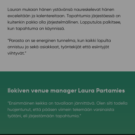
Lauran mukaan hänen ystävänsä naureskelevat hänen
exceleitään ja kalentereitaan. Tapahtumia järjestäessä on
kuitenkin pakko olla järjestelmällinen. Lopputulos palkitsee,
kun tapahtuma on käynnissä.
”Parasta on se energinen tunnelma, kun kaikki lopulta
onnistuu ja sekä asiakkaat, työntekijät että esiintyjät
viihtyvät.”
Ilokiven venue manager Laura Partamies
”Ensimmäinen keikka on tavallaan jännittävä. Olen silti todella
huojentunut, että pääsen viimein tekemään varsinaista
työtäni, eli järjestämään tapahtumia.”