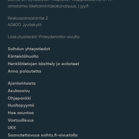
omistama liiketoimintakokonaisuus. |
jyy.fi
Keskussairaalantie 2
40600 Jyväskylä
Laskutustiedot Yhteydenotto-sivulla
Soihdun yhteystiedot
Kiinteistöhuolto
Henkilötietojen käsittely ja evästeet
Anna palautetta
Ajankohtaista
Asukassivu
Ohjepankki
Huoltopyyntö
Hae asuntoa
Vastuullisuus
UKK
Saavutettavuus soihtu.fi-sivustolla