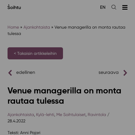
Siirry
EN
sisältöön
Avaa
haku
Home
»
Ajankohtaista
»
Venue managerilla on monta rautaa
tulessa
< Takaisin artikkeleihin
edellinen
seuraava
Venue managerilla on monta
rautaa tulessa
Ajankohtaista
,
Kylä-lehti
,
Me Soihtulaiset
,
Ravintola
/
28.4.2022
Teksti: Anni Pajari