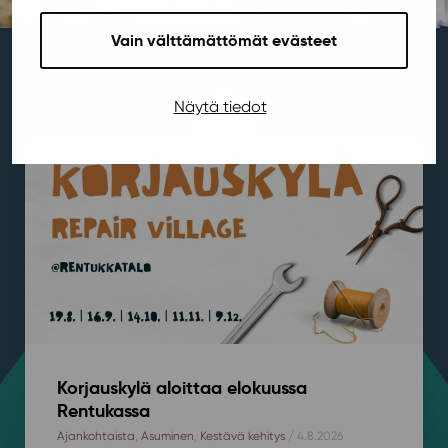
Vain välttämättömät evästeet
Ajankohtaista
Näytä tiedot
Korjauskylä aloittaa elokuussa
Rentukassa
Ajankohtaista
,
Asuminen
,
Kestävä kehitys
/ 4.8.2026