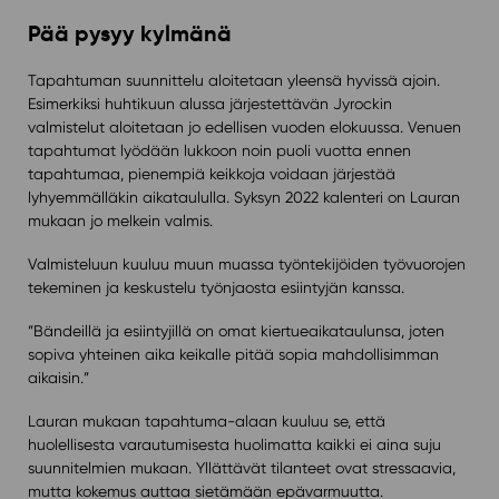
Pää pysyy kylmänä
Tapahtuman suunnittelu aloitetaan yleensä hyvissä ajoin.
Esimerkiksi huhtikuun alussa järjestettävän Jyrockin
valmistelut aloitetaan jo edellisen vuoden elokuussa. Venuen
tapahtumat lyödään lukkoon noin puoli vuotta ennen
tapahtumaa, pienempiä keikkoja voidaan järjestää
lyhyemmälläkin aikataululla. Syksyn 2022 kalenteri on Lauran
mukaan jo melkein valmis.
Valmisteluun kuuluu muun muassa työntekijöiden työvuorojen
tekeminen ja keskustelu työnjaosta esiintyjän kanssa.
”Bändeillä ja esiintyjillä on omat kiertueaikataulunsa, joten
sopiva yhteinen aika keikalle pitää sopia mahdollisimman
aikaisin.”
Lauran mukaan tapahtuma-alaan kuuluu se, että
huolellisesta varautumisesta huolimatta kaikki ei aina suju
suunnitelmien mukaan. Yllättävät tilanteet ovat stressaavia,
mutta kokemus auttaa sietämään epävarmuutta.