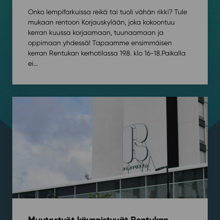
Onko lempifarkuissa reikä tai tuoli vähän rikki? Tule
mukaan rentoon Korjauskylään, joka kokoontuu
kerran kuussa korjaamaan, tuunaamaan ja
oppimaan yhdessä! Tapaamme ensimmäisen
kerran Rentukan kerhotilassa 19.8. klo 16-18.⁠⁠Paikalla
ei...
Muutostyöt käynnistyvät Rentukan