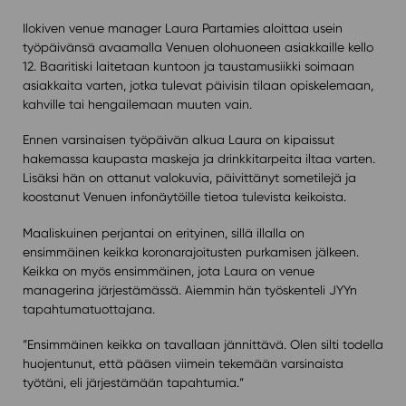
Ilokiven venue manager Laura Partamies aloittaa usein
työpäivänsä avaamalla Venuen olohuoneen asiakkaille kello
12. Baaritiski laitetaan kuntoon ja taustamusiikki soimaan
asiakkaita varten, jotka tulevat päivisin tilaan opiskelemaan,
kahville tai hengailemaan muuten vain.
Ennen varsinaisen työpäivän alkua Laura on kipaissut
hakemassa kaupasta maskeja ja drinkkitarpeita iltaa varten.
Lisäksi hän on ottanut valokuvia, päivittänyt sometilejä ja
koostanut Venuen infonäytöille tietoa tulevista keikoista.
Maaliskuinen perjantai on erityinen, sillä illalla on
ensimmäinen keikka koronarajoitusten purkamisen jälkeen.
Keikka on myös ensimmäinen, jota Laura on venue
managerina järjestämässä. Aiemmin hän työskenteli JYYn
tapahtumatuottajana.
”Ensimmäinen keikka on tavallaan jännittävä. Olen silti todella
huojentunut, että pääsen viimein tekemään varsinaista
työtäni, eli järjestämään tapahtumia.”