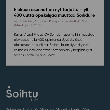
Elokuun asunnot on nyt tarjottu – yli
400 uutta opiskelijaa muuttaa Soihdulle
Ajankohtaista
,
Asuminen
,
Kortepohja
,
Korttelikylä
,
Soihtu
Vehkakuja
/ 8.7.2026
Kuva: Visual Friday Oy Soihdun asuntoihin muuttaa
elokuussa reilu 400 opintonsa Jyväskylässä
aloittavaa opiskelijaa. Soihdulla on Jyväskylässä
kolme asuntokohdetta: Kortepohjan ylioppilaskylä,
Soihtu Korttelikylä ja Soihtu...
Soihtu on Jyväskylän Yliopiston Ylioppilaskunta JYYn