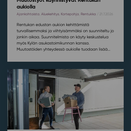
aukiolla
Ajankohtaista
,
Aluekehitys
,
Kortepohja
,
Rentukka
/ 21.7.2026
Rentukan edustan aukion kehittämistä
turvallisemmaksi ja viihtyisämmäksi on suunniteltu jo
jonkin aikaa. Suunnitelmista on käyty keskustelua
myös Kylän asukastoimikunnan kanssa.
Muutostöiden yhteydessä aukiolle tuodaan lisää...