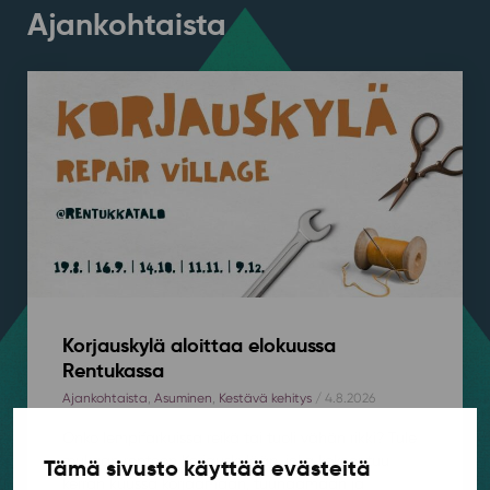
Ajankohtaista
Korjauskylä aloittaa elokuussa
Rentukassa
Ajankohtaista
,
Asuminen
,
Kestävä kehitys
/ 4.8.2026
Onko lempifarkuissa reikä tai tuoli vähän rikki? Tule
mukaan rentoon Korjauskylään, joka kokoontuu
Tämä sivusto käyttää evästeitä
kerran kuussa korjaamaan, tuunaamaan ja