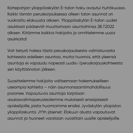
Kortepohjan ylioppilaskylän E-talon haku avautui huhtikuussa.
Kaikki tämän peruskorjauksessa olleen talon asunnot on
vuokrattu elokuusta alkaen. Ylioppilaskylän E-talon uudet
asukkaat pääsevät muuttamaan asuntoihinsa 28.7.2022
alkaen. Kiitämme kaikkia hakijoita ja onnittelemme uusia
asukkaita!
Voit tietysti hakea tästä peruskorjauksesta valmistuvasta
kohteesta edelleen asuntoa, mutta huomioi, että yleensä
asuntoja ei vapaudu nopeasti uudis-/peruskorjauskohteesta
sen käyttöönoton jälkeen.
Suosittelemme hakijoita valitsemaan hakemukselleen
useampia kohteita – näin asunnonsaantimahdollisuus
paranee. Vapautuvia asuntoja tarjotaan
asukasvalintaperusteidemme mukaisesti ensisijaisesti
opiskelijoille, joista huomioimme ensiksi Jyväskylän yliopiston
ylioppilaskunta JYYn jäsenet. Elokuun alusta vapautuvat
asunnot ja huoneet varataan vuosittain uusille opiskelijoille.