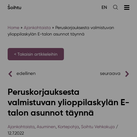
Siirry
EN
sisältöön
Avaa
haku
Home
»
Ajankohtaista
»
Peruskorjauksesta valmistuvan
ylioppilaskylän E-talon asunnot täynnä
< Takaisin artikkeleihin
edellinen
seuraava
Peruskorjauksesta
valmistuvan ylioppilaskylän E-
talon asunnot täynnä
Ajankohtaista
,
Asuminen
,
Kortepohja
,
Soihtu Vehkakuja
/
12.7.2022