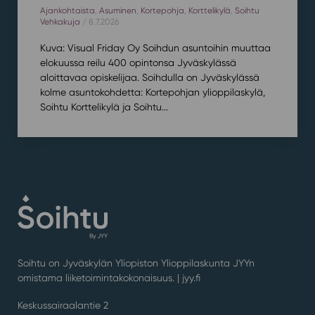
Ajankohtaista
,
Asuminen
,
Kortepohja
,
Korttelikylä
,
Soihtu
Vehkakuja
/ 8.7.2026
Kuva: Visual Friday Oy Soihdun asuntoihin muuttaa
elokuussa reilu 400 opintonsa Jyväskylässä
aloittavaa opiskelijaa. Soihdulla on Jyväskylässä
kolme asuntokohdetta: Kortepohjan ylioppilaskylä,
Soihtu Korttelikylä ja Soihtu...
Soihtu on Jyväskylän Yliopiston Ylioppilaskunta JYYn
omistama liiketoimintakokonaisuus. |
jyy.fi
Keskussairaalantie 2