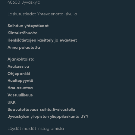
40600 Jyväskylä
Laskutustiedot Yhteydenotto-sivulla
Soihdun yhteystiedot
Kiinteistöhuolto
Henkilötietojen käsittely ja evästeet
Anna palautetta
Ajankohtaista
Asukassivu
Ohjepankki
Huoltopyyntö
Hae asuntoa
Vastuullisuus
UKK
Saavutettavuus soihtu.fi-sivustolla
Jyväskylän yliopiston ylioppilaskunta JYY
Löydät meidät Instagramista