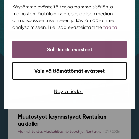
oppimaan yhdessä! Tapaamme ensimmäisen
Käytämme evästeitä tarjoamamme sisällön ja
kerran Rentukan kerhotilassa 19.8. klo 16-18.⁠⁠Paikalla
mainosten räätälöimiseen, sosiaalisen median
ei...
ominaisuuksien tukemiseen ja kävijämäärämme
analysoimiseen. Lue lisää evästeistämme
täältä
.
Salli kaikki evästeet
Vain välttämättömät evästeet
Näytä tiedot
Muutostyöt käynnistyvät Rentukan
aukiolla
Ajankohtaista
,
Aluekehitys
,
Kortepohja
,
Rentukka
/ 21.7.2026