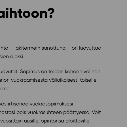
aihtoon?
ehto – lakitermein sanottuna – on luovuttaa
ien ajaksi.
 luovutat. Sopimus on teidän kahden välinen,
nnon vuokraamisesta väliaikaisesti toiselle
amme
.
myös irtisanoa vuokrasopimuksesi
nostasi pois vuokrasuhteen päättyessä. Voit
ittain uusille, opintonsa aloittaville