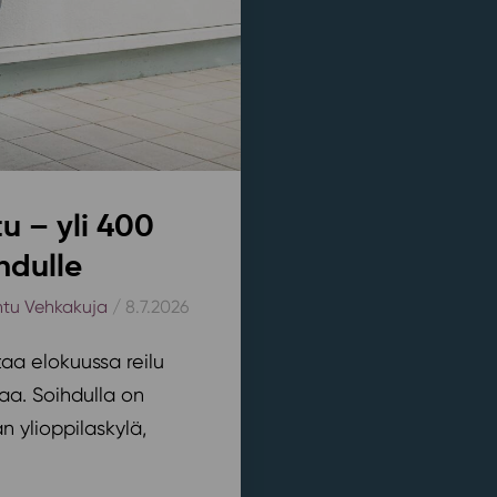
u – yli 400
hdulle
htu Vehkakuja
/ 8.7.2026
aa elokuussa reilu
aa. Soihdulla on
 ylioppilaskylä,