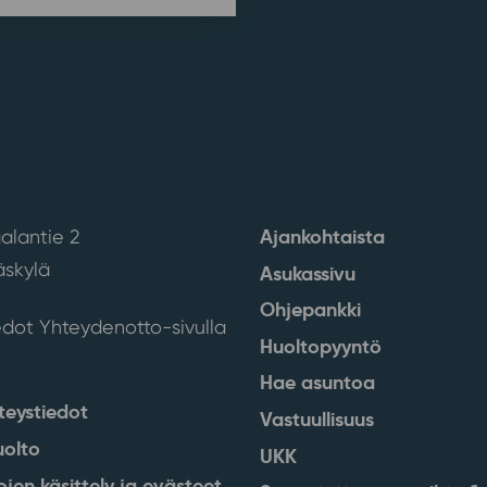
Ajankohtaista
alantie 2
skylä
Asukassivu
Ohjepankki
edot Yhteydenotto-sivulla
Huoltopyyntö
Hae asuntoa
teystiedot
Vastuullisuus
uolto
UKK
ojen käsittely ja evästeet