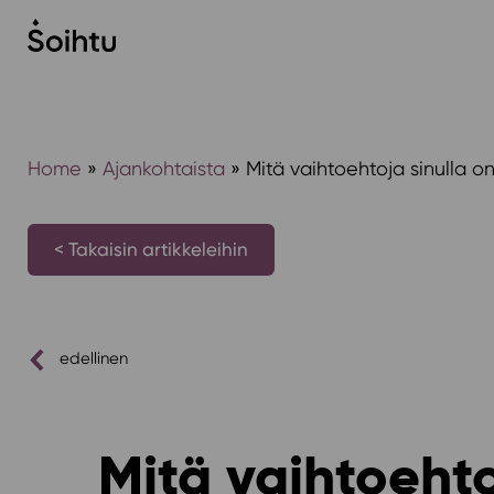
Siirry
sisältöön
Home
»
Ajankohtaista
»
Mitä vaihtoehtoja sinulla o
< Takaisin artikkeleihin
edellinen
Mitä vaihtoehto