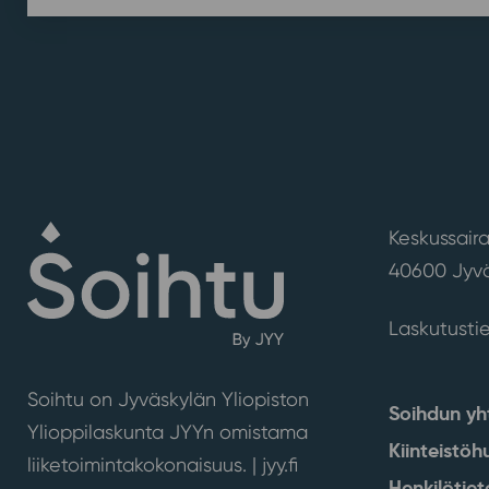
Keskussaira
40600 Jyvä
Laskutusti
Soihtu on Jyväskylän Yliopiston
Soihdun yh
Ylioppilaskunta JYYn omistama
Kiinteistöh
liiketoimintakokonaisuus. |
jyy.fi
Henkilötiet