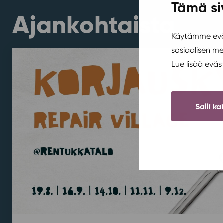
Tämä si
Ajankohtaista
Käytämme eväs
sosiaalisen m
Lue lisää evä
Salli ka