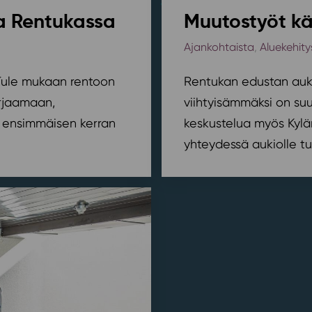
sa Rentukassa
Muutostyöt kä
Ajankohtaista
,
Aluekehity
? Tule mukaan rentoon
Rentukan edustan auki
orjaamaan,
viihtyisämmäksi on suu
ensimmäisen kerran
keskustelua myös Kylä
yhteydessä aukiolle tu