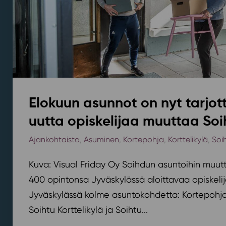
Elokuun asunnot on nyt tarjott
uutta opiskelijaa muuttaa Soi
Ajankohtaista
,
Asuminen
,
Kortepohja
,
Korttelikylä
,
Soi
Kuva: Visual Friday Oy Soihdun asuntoihin muutt
400 opintonsa Jyväskylässä aloittavaa opiskelij
Jyväskylässä kolme asuntokohdetta: Kortepohjan
Soihtu Korttelikylä ja Soihtu...