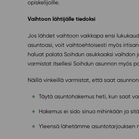
opiskelijoille.
Vaihtoon lähtijälle tiedoksi
Jos lähdet vaihtoon vaikkapa ensi lukukaude
asuntoasi, voit vaihtoehtoisesti myös irtis
haluat palata Soihdun asukkaaksi vaihdon j
varmistat itsellesi Soihdun asunnon myös pa
Näillä vinkeillä varmistat, että saat asunno
Täytä asuntohakemus heti, kun saat va
Hakemus ei sido sinua mihinkään ja sitä 
Yleensä lähetämme asuntotarjouksen n