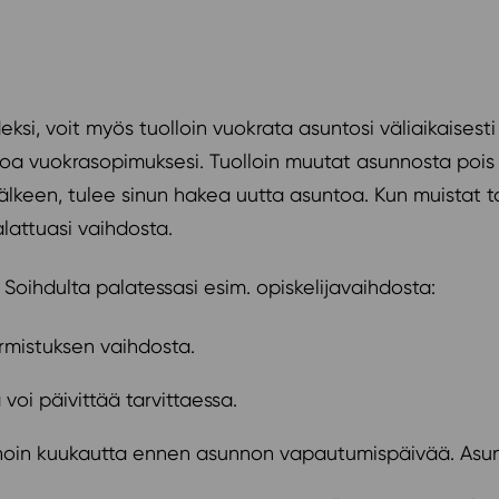
ksi, voit myös tuolloin vuokrata asuntosi väliaikaisest
anoa vuokrasopimuksesi. Tuolloin muutat asunnosta poi
älkeen, tulee sinun hakea uutta asuntoa. Kun muistat 
lattuasi vaihdosta.
n Soihdulta palatessasi esim. opiskelijavaihdosta:
rmistuksen vaihdosta.
voi päivittää tarvittaessa.
oin kuukautta ennen asunnon vapautumispäivää. Asunt