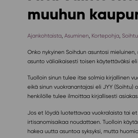
muuhun kaupunk
Ajankohtaista
,
Asuminen
,
Kortepohja
,
Soiht
Onko nykyinen Soihdun asuntosi mieluinen, 
asunto väliaikaisesti toisen käytettäväksi e
Tuolloin sinun tulee itse solmia kirjallinen
eikä sinun vuokranantajasi eli JYY (Soihtu) 
henkilölle tulee ilmoittaa kirjallisesti as
Jos et löydä luotettavaa vuokralaista tai e
irtisanomisaikaa noudattaen. Tuolloin käytä
hakea uutta asuntoa syksyksi, mutta huomioi