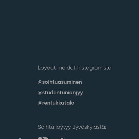
Löydät meidät Instagramista
@soihtuasuminen
@studentunionjyy
@rentukkatalo
Soihtu löytyy Jyväskylästä: