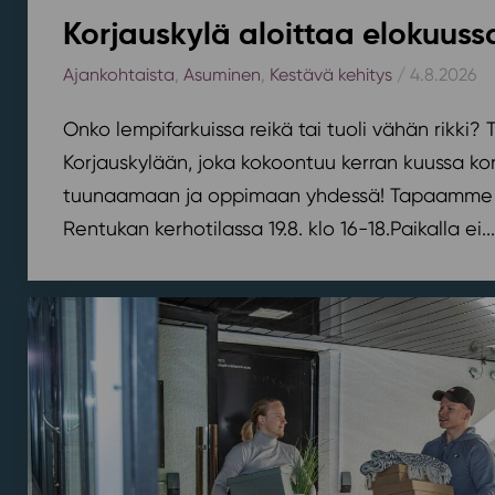
Korjauskylä aloittaa elokuus
Ajankohtaista
,
Asuminen
,
Kestävä kehitys
/ 4.8.2026
Onko lempifarkuissa reikä tai tuoli vähän rikki
Korjauskylään, joka kokoontuu kerran kuussa k
tuunaamaan ja oppimaan yhdessä! Tapaamme 
Rentukan kerhotilassa 19.8. klo 16-18.⁠⁠Paikalla ei...