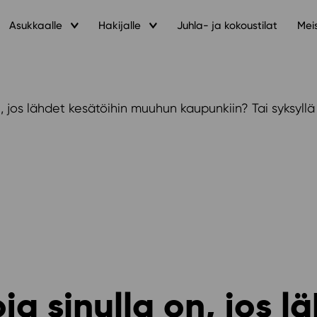
Asukkaalle
Hakijalle
Juhla- ja kokoustilat
Mei
n, jos lähdet kesätöihin muuhun kaupunkiin? Tai syksyll
ja sinulla on, jos l