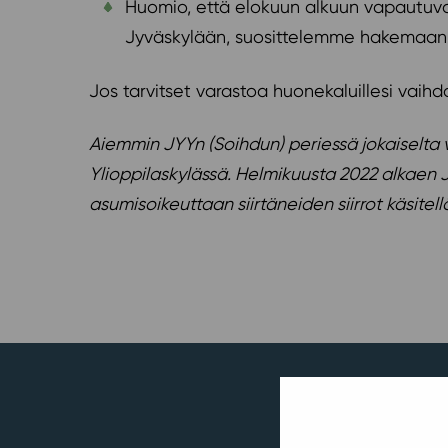
Huomio, että elokuun alkuun vapautuvat a
Jyväskylään, suosittelemme hakemaan 
Jos tarvitset varastoa huonekaluillesi vaih
Aiemmin JYYn (Soihdun) periessä jokaiselta
Ylioppilaskylässä. Helmikuusta 2022 alkaen J
asumisoikeuttaan siirtäneiden siirrot käsite