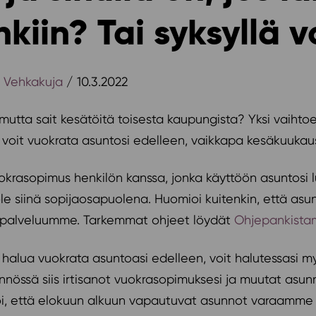
iin? Tai syksyllä v
u Vehkakuja
/ 10.3.2022
mutta sait kesätöitä toisesta kaupungista? Yksi vaihto
li voit vuokrata asuntosi edelleen, vaikkapa kesäkuukaus
 vuokrasopimus henkilön kanssa, jonka käyttöön asuntosi
ole siinä sopijaosapuolena. Huomioi kuitenkin, että asu
iakaspalveluumme. Tarkemmat ohjeet löydät
Ohjepankist
t halua vuokrata asuntoasi edelleen, voit halutessasi 
nnössä siis irtisanot vuokrasopimuksesi ja muutat asun
, että elokuun alkuun vapautuvat asunnot varaamme vuos