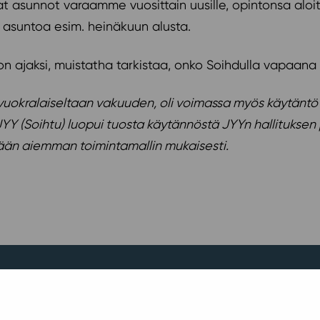
sunnot varaamme vuosittain uusille, opintonsa aloittavi
asuntoa esim. heinäkuun alusta.
don ajaksi, muistatha tarkistaa, onko Soihdulla vapaana
 vuokralaiseltaan vakuuden, oli voimassa myös käytäntö
YY (Soihtu) luopui tuosta käytännöstä JYYn hallituksen 
llään aiemman toimintamallin mukaisesti.