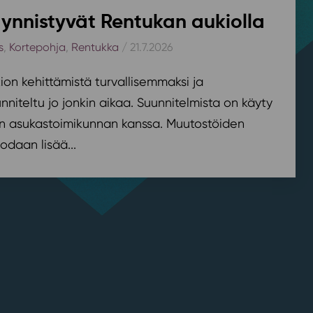
ynnistyvät Rentukan aukiolla
s
,
Kortepohja
,
Rentukka
/ 21.7.2026
on kehittämistä turvallisemmaksi ja
nniteltu jo jonkin aikaa. Suunnitelmista on käyty
n asukastoimikunnan kanssa. Muutostöiden
odaan lisää...